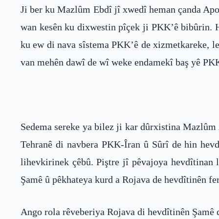
Ji ber ku Mazlûm Ebdî jî xwedî heman çanda Apoçî
wan kesên ku dixwestin pîçek ji PKK’ê bibûrin. H
ku ew di nava sîstema PKK’ê de xizmetkareke, lew
van mehên dawî de wî weke endamekî baş yê PKK ê
Sedema sereke ya bilez ji kar dûrxistina Mazlûm
Tehranê di navbera PKK-Îran û Sûrî de hin hevdî
lihevkirinek çêbû. Piştre jî pêvajoya hevdîtinan
Şamê û pêkhateya kurd a Rojava de hevdîtinên fer
Ango rola rêveberiya Rojava di hevdîtinên Şamê de