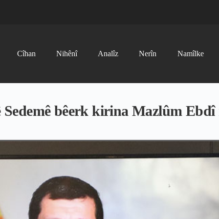
Cîhan
Nihênî
Analîz
Nerîn
Namîlke
 Sedemê bêerk kirina Mazlûm Ebdî