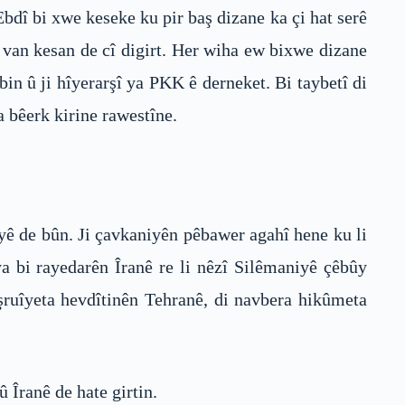
dî bi xwe keseke ku pir baş dizane ka çi hat serê
 van kesan de cî digirt. Her wiha ew bixwe dizane
n û ji hîyerarşî ya PKK ê derneket. Bi taybetî di
bêerk kirine rawestîne.
ê de bûn. Ji çavkaniyên pêbawer agahî hene ku li
a bi rayedarên Îranê re li nêzî Silêmaniyê çêbûy
eşruîyeta hevdîtinên Tehranê, di navbera hikûmeta
 Îranê de hate girtin.