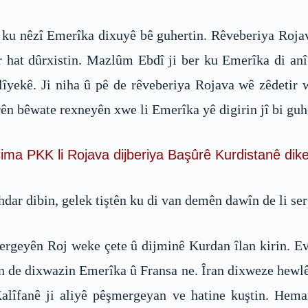
u nêzî Emerîka dixuyê bê guhertin. Rêveberiya Rojava
hat dûrxistin. Mazlûm Ebdî ji ber ku Emerîka di anî b
yekê. Ji niha û pê de rêveberiya Rojava wê zêdetir 
ên bêwate rexneyên xwe li Emerîka yê digirin jî bi guhe
ima PKK li Rojava dijberiya Başûrê Kurdistanê dik
dar dibin, gelek tiştên ku di van demên dawîn de li se
ergeyên Roj weke çete û dijminê Kurdan îlan kirin. 
an de dixwazin Emerîka û Fransa ne. Îran dixweze hewlên
Xalîfanê ji aliyê pêşmergeyan ve hatine kuştin. Hem