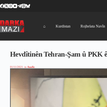
Skip
to
content
⌂
Kurdistan
Rojhelata Navîn
Hevdîtinên Tehran-Şam û PKK ê
01/11/2021
in
Analîz