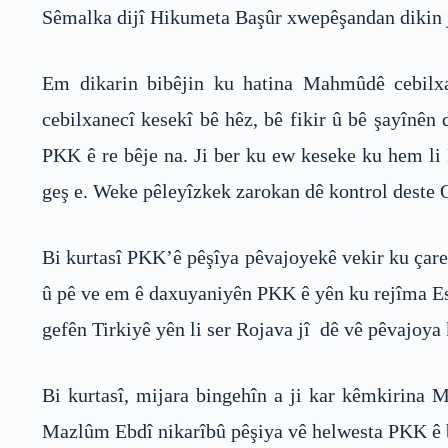
Sêmalka dijî Hikumeta Başûr xwepêşandan dikin j
Em dikarin bibêjin ku hatina Mahmûdê cebil
cebilxanecî kesekî bê hêz, bê fikir û bê şayînên
PKK ê re bêje na. Ji ber ku ew keseke ku hem li 
geş e. Weke pêleyîzkek zarokan dê kontrol deste 
Bi kurtasî PKK’ê pêşîya pêvajoyekê vekir ku çare
û pê ve em ê daxuyaniyên PKK ê yên ku rejîma Esa
gefên Tirkiyê yên li ser Rojava jî dê vê pêvajoya
Bi kurtasî, mijara bingehîn a ji kar kêmkirina 
Mazlûm Ebdî nikarîbû pêşiya vê helwesta PKK ê b