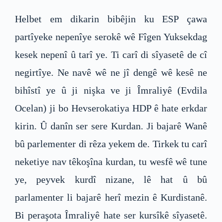
Helbet em dikarin bibêjin ku ESP çawa
partîyeke nepenîye serokê wê Fîgen Yuksekdag
kesek nepenî û tarî ye. Ti carî di sîyasetê de cî
negirtîye. Ne navê wê ne jî dengê wê kesê ne
bihîstî ye û ji nişka ve ji Îmraliyê (Evdila
Ocelan) ji bo Hevserokatiya HDP ê hate erkdar
kirin. Û danîn ser sere Kurdan. Ji bajarê Wanê
bû parlementer di rêza yekem de. Tirkek tu carî
neketiye nav têkoşîna kurdan, tu wesfê wê tune
ye, peyvek kurdî nizane, lê hat û bû
parlamenter li bajarê herî mezin ê Kurdistanê.
Bi peraşota Îmraliyê hate ser kursîkê sîyasetê.