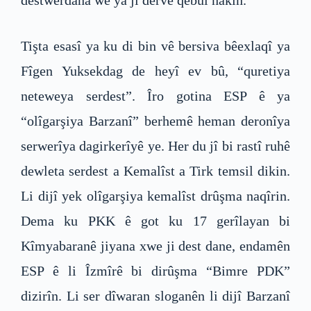
destwerdana we ya ji derve qebûl nakin.”
Tişta esasî ya ku di bin vê bersiva bêexlaqî ya
Fîgen Yuksekdag de heyî ev bû, “quretiya
neteweya serdest”. Îro gotina ESP ê ya
“olîgarşiya Barzanî” berhemê heman deronîya
serwerîya dagirkerîyê ye. Her du jî bi rastî ruhê
dewleta serdest a Kemalîst a Tirk temsil dikin.
Li dijî yek olîgarşiya kemalîst drûşma naqîrin.
Dema ku PKK ê got ku 17 gerîlayan bi
Kîmyabaranê jiyana xwe ji dest dane, endamên
ESP ê li Îzmîrê bi dirûşma “Bimre PDK”
dizirîn. Li ser dîwaran sloganên li dijî Barzanî