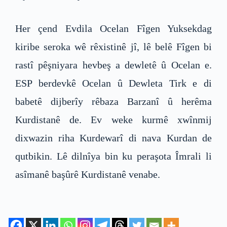
Her çend Evdila Ocelan Fîgen Yuksekdag
kiribe seroka wê rêxistinê jî, lê belê Fîgen bi
rastî pêşniyara hevbeş a dewletê û Ocelan e.
ESP berdevkê Ocelan û Dewleta Tirk e di
babetê dijberîy rêbaza Barzanî û herêma
Kurdistanê de. Ev weke kurmê xwînmij
dixwazin riha Kurdewarî di nava Kurdan de
qutbikin. Lê dilnîya bin ku peraşota Îmrali li
asîmanê başûrê Kurdistanê venabe.