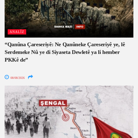
ANALÎZ
“Qanûna Çareseriyê: Ne Qanûneke Çareseriyê ye, lê
Serdemeke Nû ye di Siyaseta Dewletê ya li hember
PKKê de”
08/08/2026