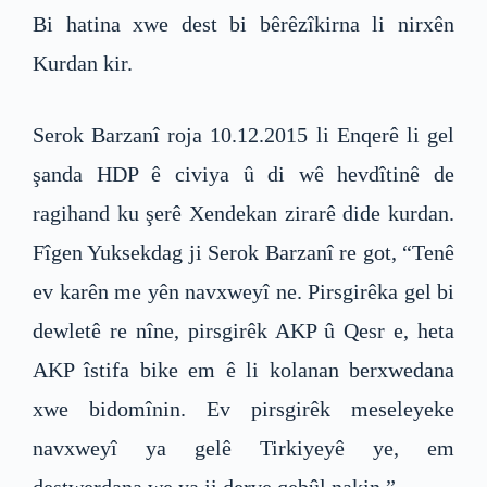
Bi hatina xwe dest bi bêrêzîkirna li nirxên
Kurdan kir.
Serok Barzanî roja 10.12.2015 li Enqerê li gel
şanda HDP ê civiya û di wê hevdîtinê de
ragihand ku şerê Xendekan zirarê dide kurdan.
Fîgen Yuksekdag ji Serok Barzanî re got, “Tenê
ev karên me yên navxweyî ne. Pirsgirêka gel bi
dewletê re nîne, pirsgirêk AKP û Qesr e, heta
AKP îstifa bike em ê li kolanan berxwedana
xwe bidomînin. Ev pirsgirêk meseleyeke
navxweyî ya gelê Tirkiyeyê ye, em