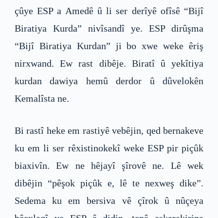
çûye ESP a Amedê û li ser derîyê ofîsê “Bijî
Biratiya Kurda” nivîsandî ye. ESP dirûşma
“Bijî Biratiya Kurdan” ji bo xwe weke êriş
nirxwand. Ew rast dibêje. Biratî û yekîtiya
kurdan dawiya hemû derdor û dûvelokên
Kemalîsta ne.
Bi rastî heke em rastiyê vebêjin, qed bernakeve
ku em li ser rêxistinokekî weke ESP pir piçûk
biaxivîn. Ew ne hêjayî şîrovê ne. Lê wek
dibêjin “pêşok piçûk e, lê te nexweş dike”.
Sedema ku em bersiva vê çîrok û nûçeya