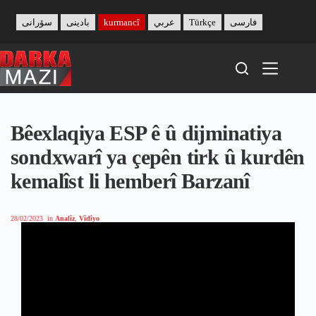
Skip
to
سۆرانی
بادینی
kurmancî
عربي
Türkçe
فارسی
content
Bêexlaqiya ESP ê û dijminatiya
sondxwarî ya çepên tirk û kurdên
kemalîst li hemberî Barzanî
28/02/2023
in
Analîz
,
Vîdîyo