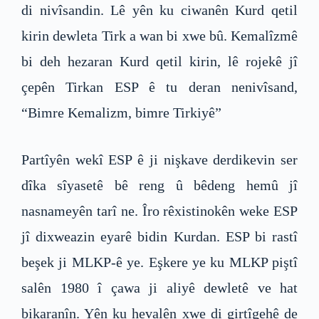
di nivîsandin. Lê yên ku ciwanên Kurd qetil
kirin dewleta Tirk a wan bi xwe bû. Kemalîzmê
bi deh hezaran Kurd qetil kirin, lê rojekê jî
çepên Tirkan ESP ê tu deran nenivîsand,
“Bimre Kemalizm, bimre Tirkiyê”
Partîyên wekî ESP ê ji nişkave derdikevin ser
dîka sîyasetê bê reng û bêdeng hemû jî
nasnameyên tarî ne. Îro rêxistinokên weke ESP
jî dixweazin eyarê bidin Kurdan. ESP bi rastî
beşek ji MLKP-ê ye. Eşkere ye ku MLKP piştî
salên 1980 î çawa ji aliyê dewletê ve hat
bikaranîn. Yên ku hevalên xwe di girtîgehê de