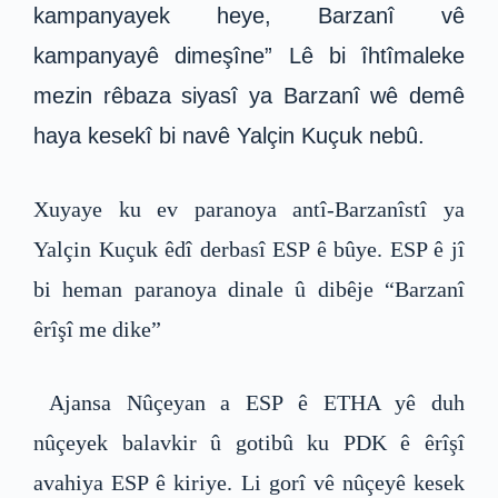
kampanyayek heye, Barzanî vê
kampanyayê dimeşîne” Lê bi îhtîmaleke
mezin rêbaza siyasî ya Barzanî wê demê
haya kesekî bi navê Yalçin Kuçuk nebû.
Xuyaye ku ev paranoya antî-Barzanîstî ya
Yalçin Kuçuk êdî derbasî ESP ê bûye. ESP ê jî
bi heman paranoya dinale û dibêje “Barzanî
êrîşî me dike”
Ajansa Nûçeyan a ESP ê ETHA yê duh
nûçeyek balavkir û gotibû ku PDK ê êrîşî
avahiya ESP ê kiriye. Li gorî vê nûçeyê kesek