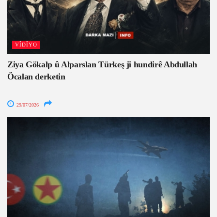
VÎDÎYO
Ziya Gökalp û Alparslan Türkeş ji hundirê Abdullah
Öcalan derketin
29/07/2026