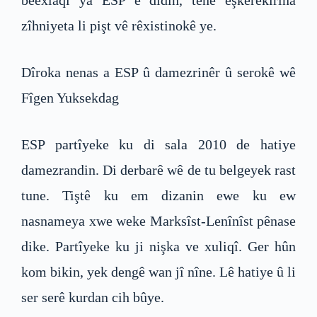
bêexlaqî ya ESP ê didin, tenê eşkerekirina
zîhniyeta li pişt vê rêxistinokê ye.
Dîroka nenas a ESP û damezrinêr û serokê wê
Fîgen Yuksekdag
ESP partîyeke ku di sala 2010 de hatiye
damezrandin. Di derbarê wê de tu belgeyek rast
tune. Tiştê ku em dizanin ewe ku ew
nasnameya xwe weke Marksîst-Lenînîst pênase
dike. Partîyeke ku ji nişka ve xuliqî. Ger hûn
kom bikin, yek dengê wan jî nîne. Lê hatiye û li
ser serê kurdan cih bûye.