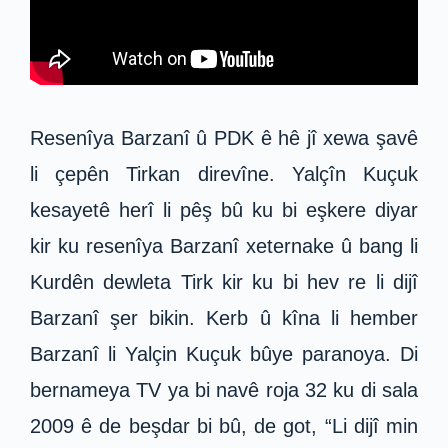
Resenîya Barzanî û PDK ê hê jî xewa şavê
li çepên Tirkan direvîne. Yalçîn Kuçuk
kesayetê herî li pêş bû ku bi eşkere diyar
kir ku resenîya Barzanî xeternake û bang li
Kurdên dewleta Tirk kir ku bi hev re li dijî
Barzanî şer bikin. Kerb û kîna li hember
Barzanî li Yalçin Kuçuk bûye paranoya. Di
bernameya TV ya bi navê roja 32 ku di sala
2009 ê de beşdar bi bû, de got, “Li dijî min