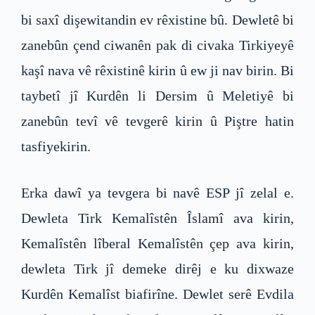
bi saxî dişewitandin ev rêxistine bû. Dewletê bi
zanebûn çend ciwanên pak di civaka Tirkiyeyê
kaşî nava vê rêxistinê kirin û ew ji nav birin. Bi
taybetî jî Kurdên li Dersim û Meletiyê bi
zanebûn tevî vê tevgerê kirin û Piştre hatin
tasfiyekirin.
Erka dawî ya tevgera bi navê ESP jî zelal e.
Dewleta Tirk Kemalîstên Îslamî ava kirin,
Kemalîstên lîberal Kemalîstên çep ava kirin,
dewleta Tirk jî demeke dirêj e ku dixwaze
Kurdên Kemalîst biafirîne. Dewlet serê Evdila