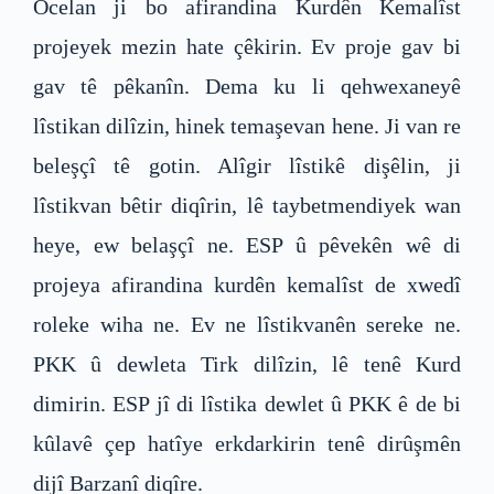
Ocelan ji bo afirandina Kurdên Kemalîst
projeyek mezin hate çêkirin. Ev proje gav bi
gav tê pêkanîn. Dema ku li qehwexaneyê
lîstikan dilîzin, hinek temaşevan hene. Ji van re
beleşçî tê gotin. Alîgir lîstikê dişêlin, ji
lîstikvan bêtir diqîrin, lê taybetmendiyek wan
heye, ew belaşçî ne. ESP û pêvekên wê di
projeya afirandina kurdên kemalîst de xwedî
roleke wiha ne. Ev ne lîstikvanên sereke ne.
PKK û dewleta Tirk dilîzin, lê tenê Kurd
dimirin. ESP jî di lîstika dewlet û PKK ê de bi
kûlavê çep hatîye erkdarkirin tenê dirûşmên
dijî Barzanî diqîre.