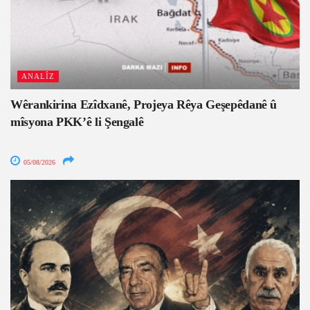
ANALÎZ
Wêrankirina Ezîdxanê, Projeya Rêya Geşepêdanê û
mîsyona PKK’ê li Şengalê
05/08/2026