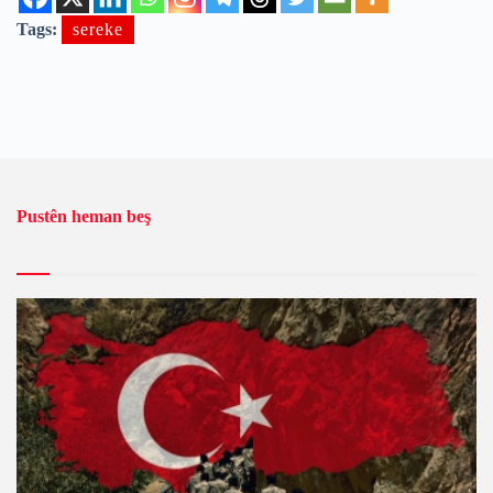
Tags:
sereke
Pustên heman beş