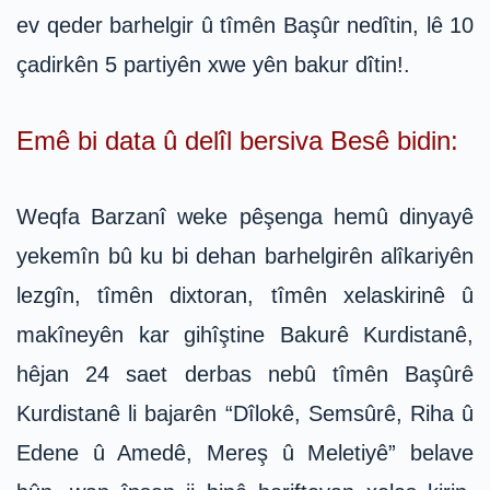
ev qeder barhelgir û tîmên Başûr nedîtin, lê 10
çadirkên 5 partiyên xwe yên bakur dîtin!.
Emê bi data û delîl bersiva Besê bidin:
Weqfa Barzanî weke pêşenga hemû dinyayê
yekemîn bû ku bi dehan barhelgirên alîkariyên
lezgîn, tîmên dixtoran, tîmên xelaskirinê û
makîneyên kar gihîştine Bakurê Kurdistanê,
hêjan 24 saet derbas nebû tîmên Başûrê
Kurdistanê li bajarên “Dîlokê, Semsûrê, Riha û
Edene û Amedê, Mereş û Meletiyê” belave