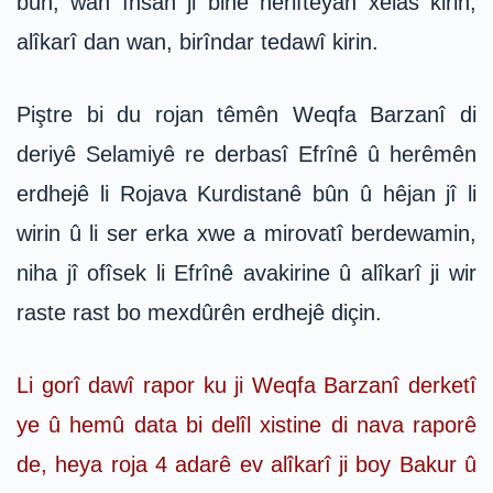
bûn, wan însan ji binê herifteyan xelas kirin,
alîkarî dan wan, birîndar tedawî kirin.
Piştre bi du rojan têmên Weqfa Barzanî di
deriyê Selamiyê re derbasî Efrînê û herêmên
erdhejê li Rojava Kurdistanê bûn û hêjan jî li
wirin û li ser erka xwe a mirovatî berdewamin,
niha jî ofîsek li Efrînê avakirine û alîkarî ji wir
raste rast bo mexdûrên erdhejê diçin.
Li gorî dawî rapor ku ji Weqfa Barzanî derketî
ye û hemû data bi delîl xistine di nava raporê
de, heya roja 4 adarê ev alîkarî ji boy Bakur û