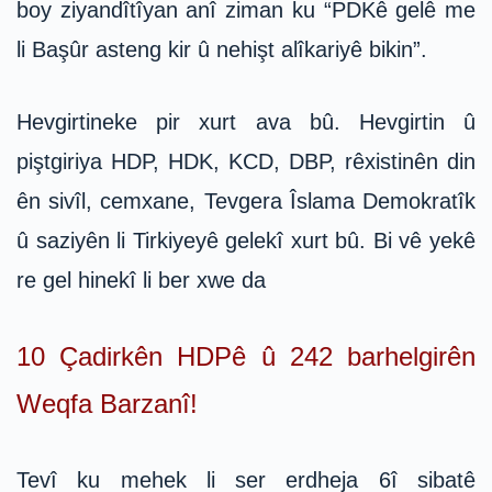
boy ziyandîtîyan anî ziman ku “PDKê gelê me
li Başûr asteng kir û nehişt alîkariyê bikin”.
Hevgirtineke pir xurt ava bû. Hevgirtin û
piştgiriya HDP, HDK, KCD, DBP, rêxistinên din
ên sivîl, cemxane, Tevgera Îslama Demokratîk
û saziyên li Tirkiyeyê gelekî xurt bû. Bi vê yekê
re gel hinekî li ber xwe da
10 Çadirkên HDPê û 242 barhelgirên
Weqfa Barzanî!
Tevî ku mehek li ser erdheja 6î sibatê