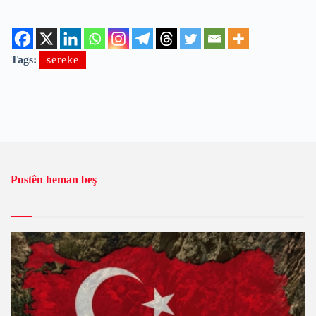
Tags:
sereke
Pustên heman beş