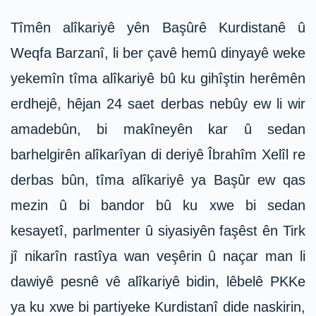
Tîmên alîkariyê yên Başûrê Kurdistanê û
Weqfa Barzanî, li ber çavê hemû dinyayê weke
yekemîn tîma alîkariyê bû ku gihîştin herêmên
erdhejê, hêjan 24 saet derbas nebûy ew li wir
amadebûn, bi makîneyên kar û sedan
barhelgirên alîkarîyan di deriyê Îbrahîm Xelîl re
derbas bûn, tîma alîkariyê ya Başûr ew qas
mezin û bi bandor bû ku xwe bi sedan
kesayetî, parlmenter û siyasiyên faşêst ên Tirk
jî nikarîn rastîya wan veşêrin û naçar man li
dawiyê pesnê vê alîkariyê bidin, lêbelê PKKe
ya ku xwe bi partiyeke Kurdistanî dide naskirin,