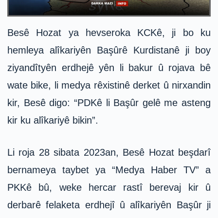
Besê Hozat ya hevseroka KCKê, ji bo ku
hemleya alîkariyên Başûrê Kurdistanê ji boy
ziyandîtyên erdhejê yên li bakur û rojava bê
wate bike, li medya rêxistinê derket û nirxandin
kir, Besê digo: “PDKê li Başûr gelê me asteng
kir ku alîkariyê bikin”.
Li roja 28 sibata 2023an, Besê Hozat beşdarî
bernameya taybet ya “Medya Haber TV” a
PKKê bû, weke hercar rastî berevaj kir û
derbarê felaketa erdhejî û alîkariyên Başûr ji