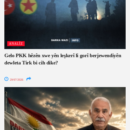
ANALÎZ
Gelo PKK hêzên xwe yên leşkerî li gorî berjewendiyên
dewleta Tirk bi cih dike?
29/07/2026