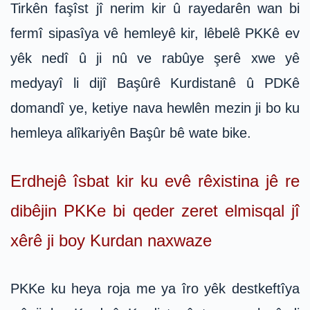
Tirkên faşîst jî nerim kir û rayedarên wan bi
fermî sipasîya vê hemleyê kir, lêbelê PKKê ev
yêk nedî û ji nû ve rabûye şerê xwe yê
medyayî li dijî Başûrê Kurdistanê û PDKê
domandî ye, ketiye nava hewlên mezin ji bo ku
hemleya alîkariyên Başûr bê wate bike.
Erdhejê îsbat kir ku evê rêxistina jê re
dibêjin PKKe bi qeder zeret elmisqal jî
xêrê ji boy Kurdan naxwaze
PKKe ku heya roja me ya îro yêk destkeftîya