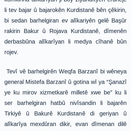
li tev bajar û bajarokên Kurdistanê bên çêkirin,
bi sedan barhelgiran ev alîkariyên gelê Başûr
rakirin Bakur û Rojava Kurdistanê, dîmenên
derbasbûna alîkarîyan li medya cîhanê bûn
rojev.
Tevî vê barhelgirên Weqfa Barzanî bi wêneya
general Mistefa Barzanî û gotina wî ya “Şanazî
ye ku mirov xizmetkarê milletê xwe be” ku li
ser barhelgiran hatbû nivîsandin li bajarên
Tirkiyê û Bakurê Kurdistanê di geriyan û
alîkarîya mexdûran dikir, evan dîmenan dilê