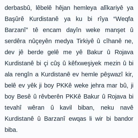
derbasbû, lêbelê hêjan hemleya alîkariyê ya
Başûrê Kurdistanê ya ku bi rîya “Weqfa
Barzanî” tê encam dayîn weke manşet û
serdêra nûçeyên medya Tirkiyê û cîhanê ne,
dev jê berde gelê me yê Bakur û Rojava
Kurdistanê bi çi cûş û kêfxweşiyek mezin û bi
ala rengîn a Kurdistanê ev hemle pêşwazî kir,
belê ev yêk ji boy PKKê weke jehra mar bû, ji
boy Besê û rêvberên PKKê Bakur û Rojava bi
tevahî wêran û kavil biban, neku navê
Kurdistanê û Barzanî ewqas li wir bi bandor
biba.