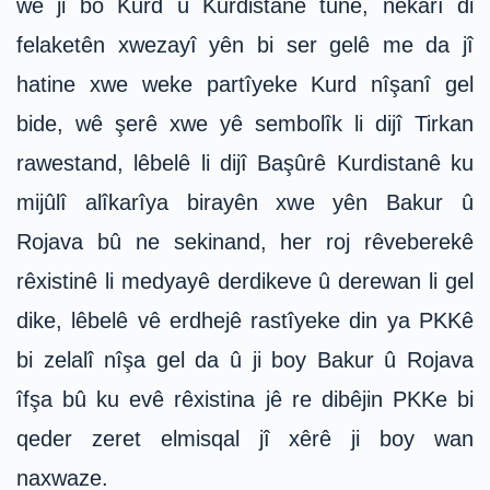
wê ji bo Kurd û Kurdistanê tune, nekarî di
felaketên xwezayî yên bi ser gelê me da jî
hatine xwe weke partîyeke Kurd nîşanî gel
bide, wê şerê xwe yê sembolîk li dijî Tirkan
rawestand, lêbelê li dijî Başûrê Kurdistanê ku
mijûlî alîkarîya birayên xwe yên Bakur û
Rojava bû ne sekinand, her roj rêveberekê
rêxistinê li medyayê derdikeve û derewan li gel
dike, lêbelê vê erdhejê rastîyeke din ya PKKê
bi zelalî nîşa gel da û ji boy Bakur û Rojava
îfşa bû ku evê rêxistina jê re dibêjin PKKe bi
qeder zeret elmisqal jî xêrê ji boy wan
naxwaze.