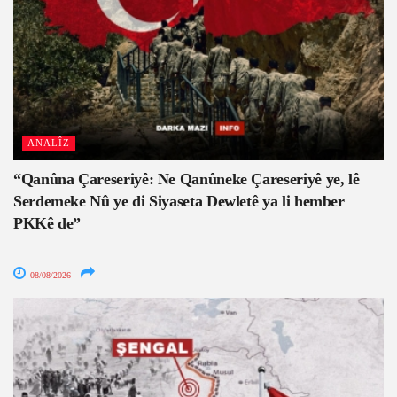
ANALÎZ
“Qanûna Çareseriyê: Ne Qanûneke Çareseriyê ye, lê
Serdemeke Nû ye di Siyaseta Dewletê ya li hember
PKKê de”
08/08/2026