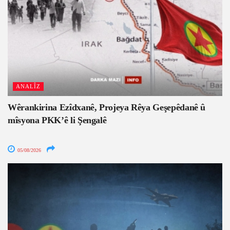
ANALÎZ
Wêrankirina Ezîdxanê, Projeya Rêya Geşepêdanê û
mîsyona PKK’ê li Şengalê
05/08/2026