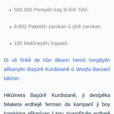
500.000 Pereyên kaş bi lîrê Tirkî.
8.802 Paketên zarokan û şîrê zarokan.
100 Makîneyên înşaatê.
Di vê lînkê de hûn dikarin hemû horgiliyên
alîkariyên Başûrê Kurdistanê û Weqfa Barzanî
bibînin:
Hikûmeta Başûrê Kurdistanê, ji destpêka
felaketa erdhejê ferman da kampanî ji boy
komkirina alîkarîyan ji boy ziyandîtyên erdhejê