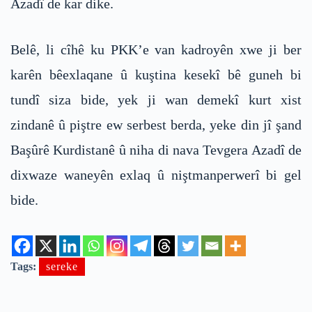
Azadî de kar dike.
Belê, li cîhê ku PKK’e van kadroyên xwe ji ber
karên bêexlaqane û kuştina kesekî bê guneh bi
tundî siza bide, yek ji wan demekî kurt xist
zindanê û piştre ew serbest berda, yeke din jî şand
Başûrê Kurdistanê û niha di nava Tevgera Azadî de
dixwaze waneyên exlaq û niştmanperwerî bi gel
bide.
Tags:
sereke