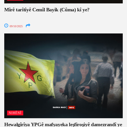
Mîrê tarîtîyê Cemîl Bayik (Cûma) kî ye?
09/10/2025
NIHÊNÎ
Hewalgîrîya YPGê mafyayeka leşfiroşiyê damezrandî ye