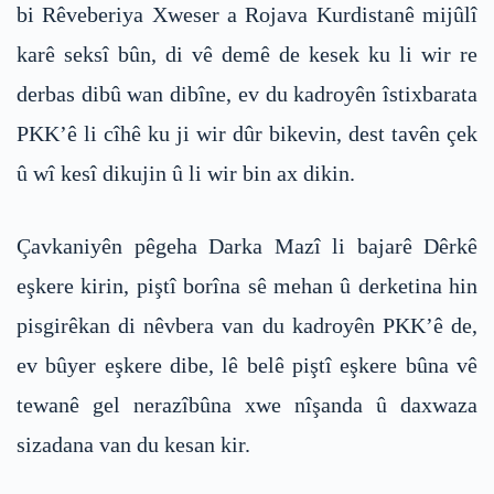
bi Rêveberiya Xweser a Rojava Kurdistanê mijûlî
karê seksî bûn, di vê demê de kesek ku li wir re
derbas dibû wan dibîne, ev du kadroyên îstixbarata
PKK’ê li cîhê ku ji wir dûr bikevin, dest tavên çek
û wî kesî dikujin û li wir bin ax dikin.
Çavkaniyên pêgeha Darka Mazî li bajarê Dêrkê
eşkere kirin, piştî borîna sê mehan û derketina hin
pisgirêkan di nêvbera van du kadroyên PKK’ê de,
ev bûyer eşkere dibe, lê belê piştî eşkere bûna vê
tewanê gel nerazîbûna xwe nîşanda û daxwaza
sizadana van du kesan kir.