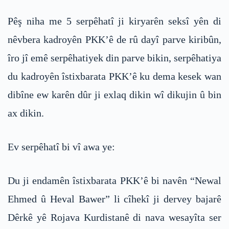
Pêş niha me 5 serpêhatî ji kiryarên seksî yên di
nêvbera kadroyên PKK’ê de rû dayî parve kiribûn,
îro jî emê serpêhatiyek din parve bikin, serpêhatiya
du kadroyên îstixbarata PKK’ê ku dema kesek wan
dibîne ew karên dûr ji exlaq dikin wî dikujin û bin
ax dikin.
Ev serpêhatî bi vî awa ye:
Du ji endamên îstixbarata PKK’ê bi navên “Newal
Ehmed û Heval Bawer” li cîhekî ji dervey bajarê
Dêrkê yê Rojava Kurdistanê di nava wesayîta ser