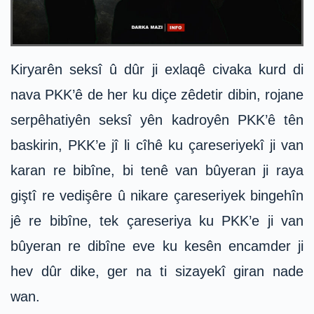
Kiryarên seksî û dûr ji exlaqê civaka kurd di
nava PKK’ê de her ku diçe zêdetir dibin, rojane
serpêhatiyên seksî yên kadroyên PKK’ê tên
baskirin, PKK’e jî li cîhê ku çareseriyekî ji van
karan re bibîne, bi tenê van bûyeran ji raya
giştî re vedişêre û nikare çareseriyek bingehîn
jê re bibîne, tek çareseriya ku PKK’e ji van
bûyeran re dibîne eve ku kesên encamder ji
hev dûr dike, ger na ti sizayekî giran nade
wan.