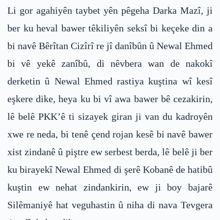
Li gor agahiyên taybet yên pêgeha Darka Mazî, ji
ber ku heval bawer têkiliyên seksî bi keçeke din a
bi navê Bêrîtan Cizîrî re jî danîbûn û Newal Ehmed
bi vê yekê zanîbû, di nêvbera wan de nakokî
derketin û Newal Ehmed rastiya kuştina wî kesî
eşkere dike, heya ku bi vî awa bawer bê cezakirin,
lê belê PKK’ê ti sizayek giran ji van du kadroyên
xwe re neda, bi tenê çend rojan kesê bi navê bawer
xist zindanê û piştre ew serbest berda, lê belê ji ber
ku birayekî Newal Ehmed di şerê Kobanê de hatibû
kuştin ew nehat zindankirin, ew ji boy bajarê
Silêmaniyê hat veguhastin û niha di nava Tevgera