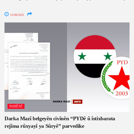
12/08/2025
NIHÊNÎ
Darka Mazî belgeyên civînên “PYDê û îstixbarata
rejîma rûxyayî ya Sûryê” parvedike