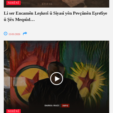
NIHÊNÎ
Li ser Encamên Leşkerî û Siyasî yên Pevçûnên Eşrefiye
û Şêx Meqsûd…
15/01/2026
NIHÊNÎ