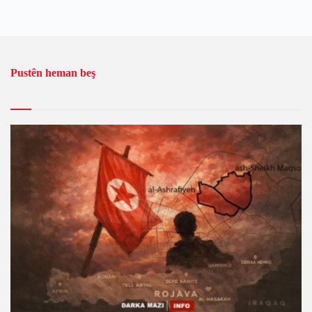
Pustên heman beş