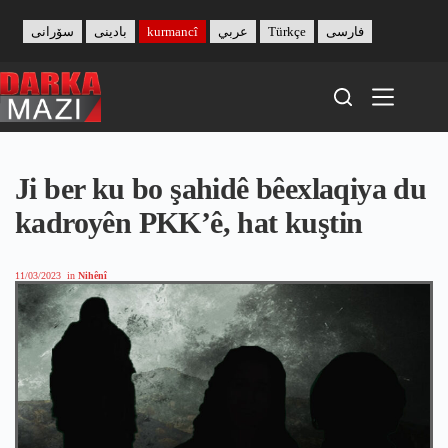
Skip
to
سۆرانی
بادینی
kurmancî
عربي
Türkçe
فارسی
content
Ji ber ku bo şahidê bêexlaqiya du
kadroyên PKK’ê, hat kuştin
11/03/2023
in
Nihênî