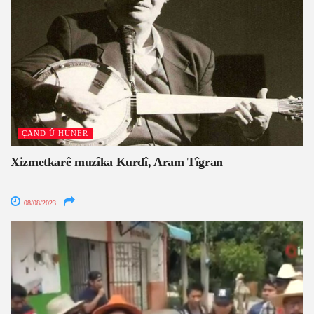
ÇAND Û HUNER
Xizmetkarê muzîka Kurdî, Aram Tîgran
08/08/2023