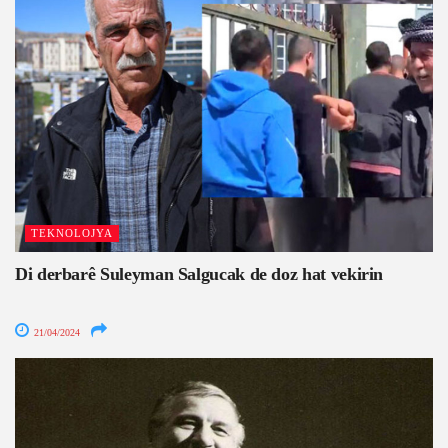
TEKNOLOJYA
Di derbarê Suleyman Salgucak de doz hat vekirin
21/04/2024