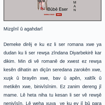
Mizgînî û agahdarî
Demeke dirêj e ku ez li ser romana xwe ya
dudan ku li ser rewşa zîndana Diyarbekirê kar
dikim. Min di vê romanê de xwest ez rewşa
kesên dihatin an diçûn seredana zarokên xwe,
xuşk û brayên xwe, bav û apên, xaltîk û
metikên xwe, binivîsînim. Ez zanim dereng jî
mame. Lê heta niha tu kesan li ser vê rewşê
nenivîsîn. Lê weha xuya ye ku ev jî bû para