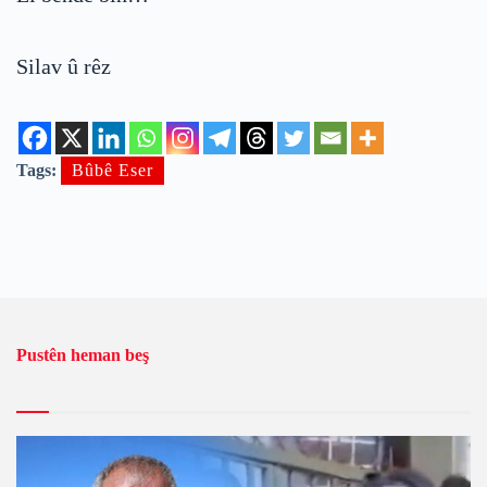
Silav û rêz
Tags:
Bûbê Eser
Pustên heman beş