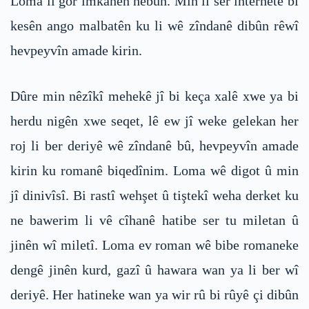
Loma li gor îmkanên hebûn. Min li ser internetê bi
kesên ango malbatên ku li wê zîndanê dibûn rêwî
hevpeyvîn amade kirin.
Dûre min nêzîkî mehekê jî bi keça xalê xwe ya bi
herdu nigên xwe seqet, lê ew jî weke gelekan her
roj li ber deriyê wê zîndanê bû, hevpeyvîn amade
kirin ku romanê biqedînim. Loma wê digot û min
jî dinivîsî. Bi rastî wehşet û tiştekî weha derket ku
ne bawerim li vê cîhanê hatibe ser tu miletan û
jinên wî miletî. Loma ev roman wê bibe romaneke
dengê jinên kurd, gazî û hawara wan ya li ber wî
deriyê. Her hatineke wan ya wir rû bi rûyê çi dibûn