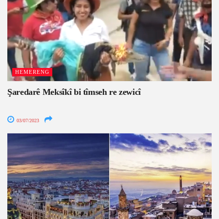
HEMERENG
Şaredarê Meksîkî bi tîmseh re zewicî
03/07/2023