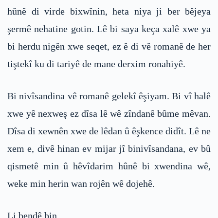
hûnê di virde bixwînin, heta niya ji ber bêjeya
şermê nehatine gotin. Lê bi saya keça xalê xwe ya
bi herdu nigên xwe seqet, ez ê di vê romanê de her
tiştekî ku di tariyê de mane derxim ronahiyê.
Bi nivîsandina vê romanê gelekî êşiyam. Bi vî halê
xwe yê nexweş ez dîsa lê wê zîndanê bûme mêvan.
Dîsa di xewnên xwe de lêdan û êşkence didît. Lê ne
xem e, divê hinan ev mijar jî binivîsandana, ev bû
qismetê min û hêvîdarim hûnê bi xwendina wê,
weke min herin wan rojên wê dojehê.
Li bendê bin…