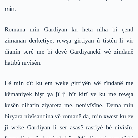
min.
Romana min Gardiyan ku heta niha bi çend
zimanan derketiye, rewşa girtiyan û tiştên li vir
dianîn serê me bi devê Gardiyanekî wê zîndanê
hatibû nivîsên.
Lê min dît ku em weke girtiyên wê zîndanê me
kêmaniyek hişt ya jî ji bîr kirî ye ku me rewşa
kesên dihatin ziyareta me, nenivîsîne. Dema min
biryara nivîsandina vê romanê da, min xwest ku ev
jî weke Gardiyan li ser asasê rastiyê bê nivîsîn.