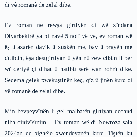
di vê romanê de zelal dibe.
Ev roman ne rewşa girtiyên di wê zîndana
Diyarbekirê ya bi navê 5 nolî yê ye, ev roman wê
êş û azarên dayik û xuşkên me, bav û brayên me
dîtibûn, êşa destgirtiyan û yên nû zewicibûn li ber
wî deriyê çi dihat û hatibû serê wan rohnî dike.
Sedema gelek xwekuştinên keç, qîz û jinên kurd di
vê romanê de zelal dibe.
Min hevpeyvînên li gel malbatên girtiyan qedand
niha dinivîsînim… Ev roman wê di Newroza sala
2024an de bighêje xwendevanên kurd. Tiştên ku