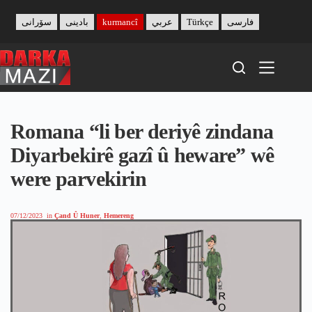
Skip
to
سۆرانی
بادینی
kurmancî
عربي
Türkçe
فارسی
content
Romana “li ber deriyê zindana
Diyarbekirê gazî û heware” wê
were parvekirin
07/12/2023
in
Çand Û Huner
,
Hemereng