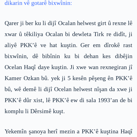
dikarin vê gotarê bixwînin:
Qarer ji ber ku li dijî Ocalan helwest girt û rexne lê
xwar û têkiliya Ocalan bi dewleta Tirk re didît, ji
aliyê PKK’ê ve hat kuştin. Ger em dîrokê rast
bixwînin, dê bibînin ku bi dehan kes dibêjin
Ocelan Haqî daye kuştin. Ji xwe wan rexnegiran jî
Kamer Ozkan bû. yek ji 5 kesên pêşeng ên PKK’ê
bû, wê demê li dijî Ocelan helwest nîşan da xwe ji
PKK’ê dûr xist, lê PKK’ê ew di sala 1993’an de bi
komplu li Dêrsimê kuşt.
Yekemîn şanoya herî mezin a PKK’ê kuştina Haqî