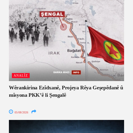
ANALÎZ
Wêrankirina Ezîdxanê, Projeya Rêya Geşepêdanê û
mîsyona PKK’ê li Şengalê
05/08/2026