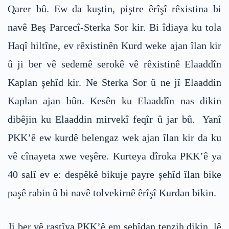
Qarer bû. Ew da kuştin, piştre êrîşî rêxistina bi
navê Beş Parcecî-Sterka Sor kir. Bi îdiaya ku tola
Haqî hiltîne, ev rêxistinên Kurd weke ajan îlan kir
û ji ber vê sedemê serokê vê rêxistinê Elaaddîn
Kaplan şehîd kir. Ne Sterka Sor û ne jî Elaaddin
Kaplan ajan bûn. Kesên ku Elaaddîn nas dikin
dibêjin ku Elaaddin mirvekî feqîr û jar bû. Yanî
PKK’ê ew kurdê belengaz wek ajan îlan kir da ku
vê cînayeta xwe veşêre. Kurteya dîroka PKK’ê ya
40 salî ev e: despêkê bikuje payre şehîd îlan bike
paşê rabin û bi navê tolvekirnê êrîşî Kurdan bikin.
Ji ber vê rastîya PKK’ê em şehîdan tenzih dikin, lê