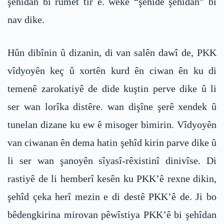
şehîdan bi rûmet tir e. weke “şehîdê şehîdan” bi
nav dike.
Hûn dibînin û dizanin, di van salên dawî de, PKK
vîdyoyên keç û xortên kurd ên ciwan ên ku di
temenê zarokatiyê de dide kuştin perve dike û li
ser wan lorîka distêre. wan dişîne şerê xendek û
tunelan dizane ku ew ê misoger bimirin. Vîdyoyên
van ciwanan ên dema hatin şehîd kirin parve dike û
li ser wan şanoyên sîyasî-rêxistinî dinivîse. Di
rastiyê de li hemberî kesên ku PKK’ê rexne dikin,
şehîd çeka herî mezin e di destê PKK’ê de. Ji bo
bêdengkirina mirovan pêwîstiya PKK’ê bi şehîdan