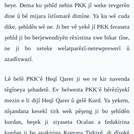
heye. Dema ku şehîd nebin PKK jî weke tevgerên
dine û bê mijara îstîsmarê dimîne. Ya ku wê cuda
dike, şehîdên wê ne. Ji ber vê yekê jî PKK feraseta
şehîd ji bo berjewendiyên rêxistina xwe bikar tîne,
ne ji bo xeteke welatparêzî-netewprewerî û
azadîxwazî.
Lê belê PKK’ê Heqî Qarer ji we re kir navenda
têgîneya şehadetê. Ev helwesta PKK’ê bêrêzîyekî
mezin e li dijî Heqî Qarer û gelê Kurd. Ya yekem,
nîşandana kesekî tirk wek pêşeng ji bo şehîdên
kurdan, beşek ji siyaseta Ocalan a fedakirina
kurdan ji bo avakirina Komara Tirkiyê. di dîrokê