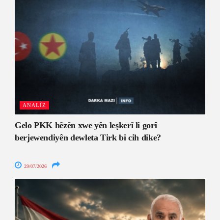
ANALÎZ
Gelo PKK hêzên xwe yên leşkerî li gorî
berjewendiyên dewleta Tirk bi cih dike?
29/07/2026