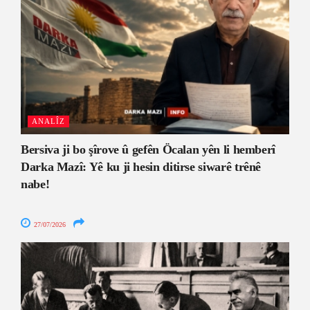
ANALÎZ
Bersiva ji bo şîrove û gefên Öcalan yên li hemberî
Darka Mazî: Yê ku ji hesin ditirse siwarê trênê
nabe!
27/07/2026