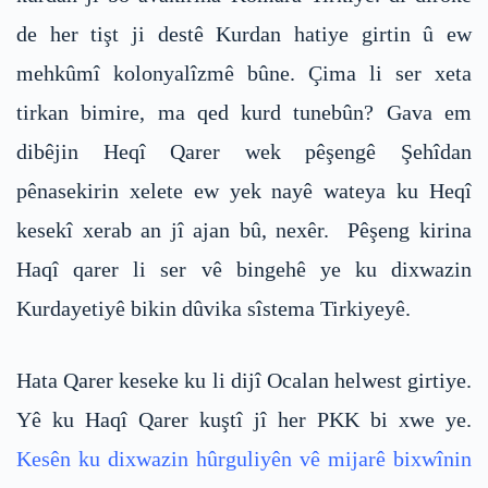
de her tişt ji destê Kurdan hatiye girtin û ew
mehkûmî kolonyalîzmê bûne. Çima li ser xeta
tirkan bimire, ma qed kurd tunebûn? Gava em
dibêjin Heqî Qarer wek pêşengê Şehîdan
pênasekirin xelete ew yek nayê wateya ku Heqî
kesekî xerab an jî ajan bû, nexêr. Pêşeng kirina
Haqî qarer li ser vê bingehê ye ku dixwazin
Kurdayetiyê bikin dûvika sîstema Tirkiyeyê.
Hata Qarer keseke ku li dijî Ocalan helwest girtiye.
Yê ku Haqî Qarer kuştî jî her PKK bi xwe ye.
Kesên ku dixwazin hûrguliyên vê mijarê bixwînin