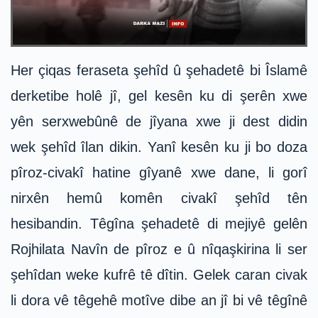
Her çiqas feraseta şehîd û şehadetê bi Îslamê
derketibe holê jî, gel kesên ku di şerên xwe
yên serxwebûnê de jîyana xwe ji dest didin
wek şehîd îlan dikin. Yanî kesên ku ji bo doza
pîroz-civakî hatine gîyanê xwe dane, li gorî
nirxên hemû komên civakî şehîd tên
hesibandin. Têgîna şehadetê di mejiyê gelên
Rojhilata Navîn de pîroz e û nîqaşkirina li ser
şehîdan weke kufrê tê dîtin. Gelek caran civak
li dora vê têgehê motîve dibe an jî bi vê têgînê