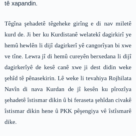
tê xapandin.
Têgîna şehadetê têgeheke girîng e di nav miletê
kurd de. Ji ber ku Kurdistanê welatekî dagirkirî ye
hemû hewlên li dijî dagirkerî yê cangorîyan bi xwe
ve tîne. Lewra jî di hemû cureyên berxedana li dijî
dagirkerîyê de kesê canê xwe ji dest didin weke
şehîd tê pênasekirin. Lê weke li tevahiya Rojhilata
Navîn di nava Kurdan de jî kesên ku pîrozîya
şehadetê îstismar dikin û bi feraseta şehîdan civakê
îstismar dikin hene û PKK pêşengiya vê îstîsmarê
dike.