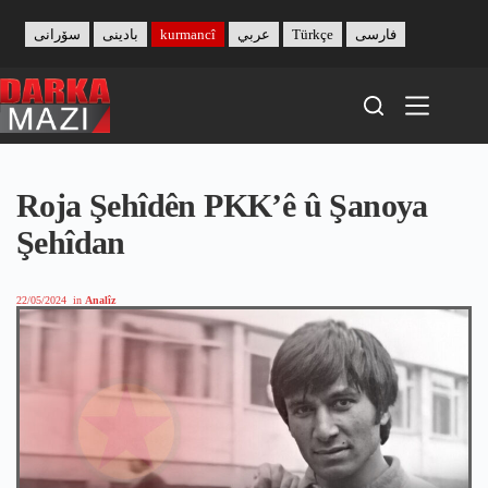
Skip
to
سۆرانی
بادینی
kurmancî
عربي
Türkçe
فارسی
content
Roja Şehîdên PKK’ê û Şanoya
Şehîdan
22/05/2024
in
Analîz