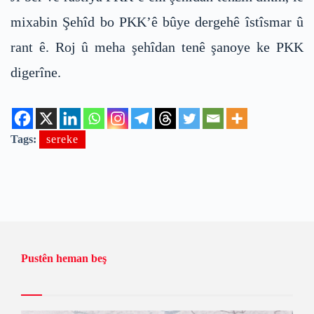
mixabin Şehîd bo PKK’ê bûye dergehê îstîsmar û
rant ê. Roj û meha şehîdan tenê şanoye ke PKK
digerîne.
Tags:
sereke
Pustên heman beş