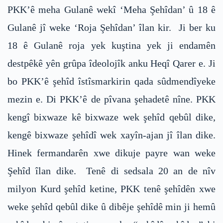
PKK’ê meha Gulanê wekî ‘Meha Şehîdan’ û 18 ê
Gulanê jî weke ‘Roja Şehîdan’ îlan kir. Ji ber ku
18 ê Gulanê roja yek kuştina yek ji endamên
destpêkê yên grûpa îdeolojîk anku Heqî Qarer e. Ji
bo PKK’ê şehîd îstîsmarkirin qada sûdmendîyeke
mezin e. Di PKK’ê de pîvana şehadetê nîne. PKK
kengî bixwaze kê bixwaze wek şehîd qebûl dike,
kengê bixwaze şehîdî wek xayîn-ajan jî îlan dike.
Hinek fermandarên xwe dikuje payre wan weke
Şehîd îlan dike. Tenê di sedsala 20 an de nîv
milyon Kurd şehîd ketine, PKK tenê şehîdên xwe
weke şehîd qebûl dike û dibêje şehîdê min ji hemû