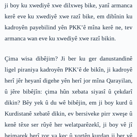
ji boy ku xwediyê xwe dilxweş bike, yanî armanca
kerê eve ku xwediyê xwe razî bike, em dibînin ku
kadroyên payebilind yên PKK’ê mîna kerê ne, tev
armanca wan eve ku xwediyê xwe razî bikin.
Çima wisa dibêjim? Ji ber ku ger danustandinê
ligel piraniya kadroyên PKK’ê de bikîn, ji kadroyê
herî jêr heyanî digehe yên herî jor mîna Qarayilan,
û jêre bibêjîn: çima hûn xebata siyasî û çekdarî
dikin? Bêy yek û du wê bibêjin, em ji boy kurd û
Kurdistanê xebatê dikin, ev bersiveke pirr xweşe û
kenê têxe ser rûyê her welatparêzekî, ji boy vê jî
hejmarek herî zor ya keç û xortên kurdan ji ber vê