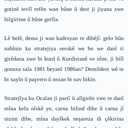
gotinê tevlî refên wan bûne û dest ji jiyana xwe
hilgirtine û bûne gerîla.
Lê belê, dema ji wan kadroyan re dibêjî: gelo hûn
nabînin ku stratejiya serokê we bo we danî ti
girêdana xwe bi kurd û Kurdistanê ve nîne, ji bilî
qonaxa sala 1981 heyanî 1986an? Demildest wê te
bi xayîn û paşvero û nezan bi nav bikin.
Stratejîya ku Ocalan ji partî û alîgirên xwe re danî
mîna kefa nîskê ye, carna bilind dibe û carna jî
nizim dibe, mîna dayîkek neşareza di çêkirina