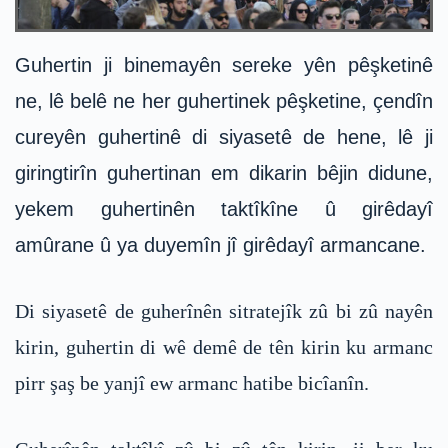
Guhertin ji binemayên sereke yên pêşketinê
ne, lê belê ne her guhertinek pêşketine, çendîn
cureyên guhertinê di siyasetê de hene, lê ji
giringtirîn guhertinan em dikarin bêjin didune,
yekem guhertinên taktîkîne û girêdayî
amûrane û ya duyemîn jî girêdayî armancane.
Di siyasetê de guherînên sitratejîk zû bi zû nayên
kirin, guhertin di wê demê de tên kirin ku armanc
pirr şaş be yanjî ew armanc hatibe bicîanîn.