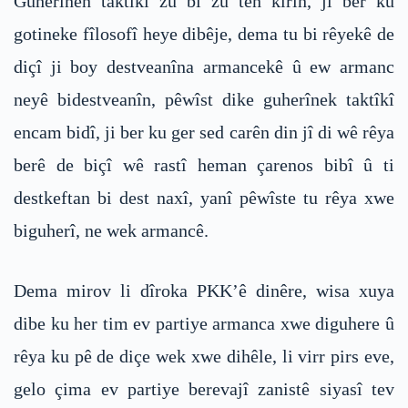
Guherînên taktîkî zû bi zû tên kirin, ji ber ku
gotineke fîlosofî heye dibêje, dema tu bi rêyekê de
diçî ji boy destveanîna armancekê û ew armanc
neyê bidestveanîn, pêwîst dike guherînek taktîkî
encam bidî, ji ber ku ger sed carên din jî di wê rêya
berê de biçî wê rastî heman çarenos bibî û ti
destkeftan bi dest naxî, yanî pêwîste tu rêya xwe
biguherî, ne wek armancê.
Dema mirov li dîroka PKK’ê dinêre, wisa xuya
dibe ku her tim ev partiye armanca xwe diguhere û
rêya ku pê de diçe wek xwe dihêle, li virr pirs eve,
gelo çima ev partiye berevajî zanistê siyasî tev