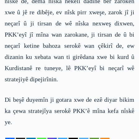
nîskê de, dema nîska nekelî dadine ber zarokên
xwe û jê re dibêje, ev nîsk pirr xweşe, zarok jî ji
neçarî û ji tirsan de wê nîska nexweş dixwen,
PKK’eyî jî mîna wan zarokane, ji tirsan de û bi
neçarî ketine bahoza serokê wan çêkirî de, ew
dizanin ku xebata wan ti girêdana xwe bi kurd û
Kurdistanê re tuneye, lê PKK’eyî bi neçarî wê
stratejiyê dipejirînin.
Di beşê duyemîn ji gotara xwe de ezê diyar bikim
ka çewa stratejîya serokê PKK’ê mîna kefa nîskê
ye.