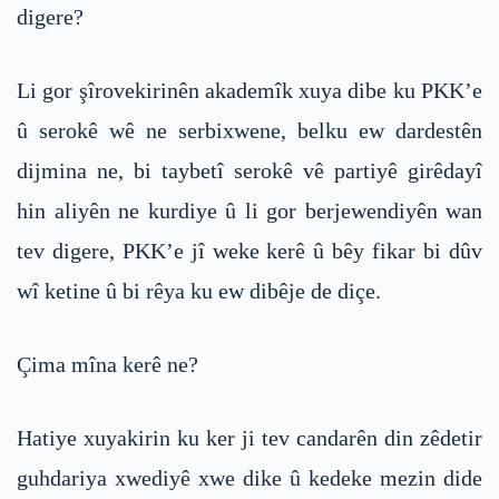
digere?
Li gor şîrovekirinên akademîk xuya dibe ku PKK’e
û serokê wê ne serbixwene, belku ew dardestên
dijmina ne, bi taybetî serokê vê partiyê girêdayî
hin aliyên ne kurdiye û li gor berjewendiyên wan
tev digere, PKK’e jî weke kerê û bêy fikar bi dûv
wî ketine û bi rêya ku ew dibêje de diçe.
Çima mîna kerê ne?
Hatiye xuyakirin ku ker ji tev candarên din zêdetir
guhdariya xwediyê xwe dike û kedeke mezin dide