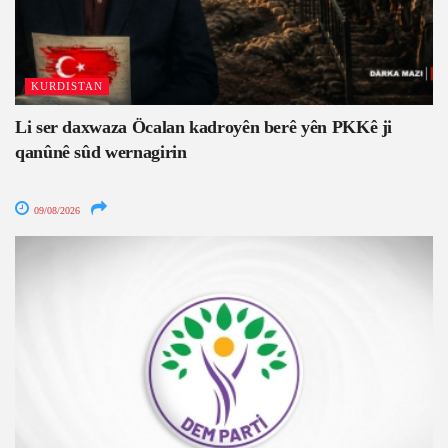
KURDISTAN
Li ser daxwaza Öcalan kadroyên berê yên PKKê ji
qanûnê sûd wernagirin
09/08/2026