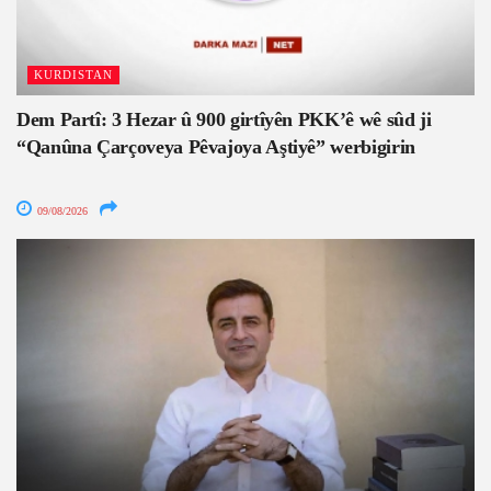
KURDISTAN
Dem Partî: 3 Hezar û 900 girtîyên PKK’ê wê sûd ji
“Qanûna Çarçoveya Pêvajoya Aştiyê” werbigirin
09/08/2026