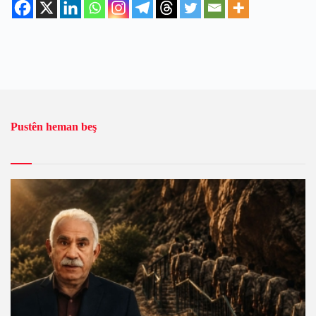
Pustên heman beş