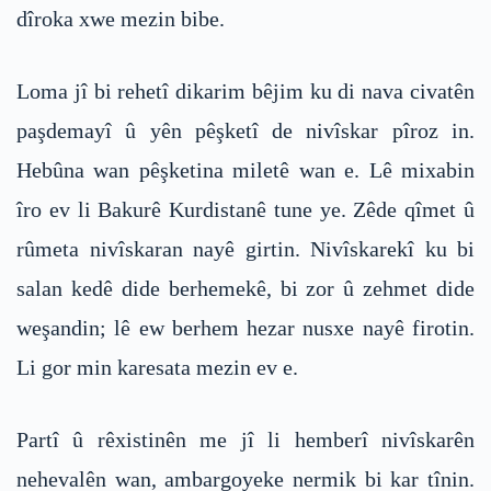
dîroka xwe mezin bibe.
Loma jî bi rehetî dikarim bêjim ku di nava civatên
paşdemayî û yên pêşketî de nivîskar pîroz in.
Hebûna wan pêşketina miletê wan e. Lê mixabin
îro ev li Bakurê Kurdistanê tune ye. Zêde qîmet û
rûmeta nivîskaran nayê girtin. Nivîskarekî ku bi
salan kedê dide berhemekê, bi zor û zehmet dide
weşandin; lê ew berhem hezar nusxe nayê firotin.
Li gor min karesata mezin ev e.
Partî û rêxistinên me jî li hemberî nivîskarên
nehevalên wan, ambargoyeke nermik bi kar tînin.