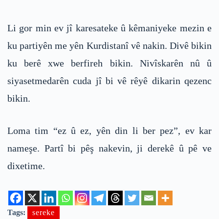
Li gor min ev jî karesateke û kêmaniyeke mezin e
ku partiyên me yên Kurdistanî vê nakin. Divê bikin
ku berê xwe berfireh bikin. Nivîskarên nû û
siyasetmedarên cuda jî bi vê rêyê dikarin qezenc
bikin.
Loma tim “ez û ez, yên din li ber pez”, ev kar
nameşe. Partî bi pêş nakevin, ji derekê û pê ve
dixetime.
Tags:
sereke