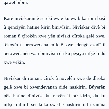
qawet bibin.
Karê nivîskaran ê serekî ew e ku ew bikaribin başî
û qenciyên hatine kirin binivîsin. Nivîskar divê bi
roman û çîrokên xwe yên nivîskî dîroka gelê xwe,
têkoşîn û berxwedana miletê xwe, dengê azadî û
berxwedanên wan binivîsin da ku pêşiya nifşê li dû
xwe vekin.
Nivîskar di roman, çîrok û novelên xwe de dîroka
gelê xwe bi xwendevanan dide naskirin. Bûyerên
pêk hatine dinivîse ku neyên ji bîr kirin, da ku
nifşekî din li ser koka xwe bê naskirin û bi zanîna