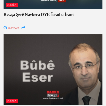
NERÎN
Rewşa Şerê Navbera DYE-Îsraîl û Îranê
18/07/2026
NERÎN