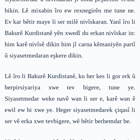
bikin. Lê mixabin îro ew rexnegirên me tune ne.
Ev kar bêtir maye li ser milê nivîskaran. Yanî îro li
Bakurê Kurdistanê yên xwedî du erkan nivîskar in:
him karê nivîsê dikin him jî carna kêmaniyên partî
û siyasetmedaran eşkere dikin.
Lê îro li Bakurê Kurdistanê, ku her kes li gor erk û
berpirsiyariya xwe tev bigere, tune ye.
Siyasetmedar weke navê wan li ser e, karê wan ê
ewil ew bi xwe ye. Heger siyasetmedarek çiqasî li
ser vê erka xwe tevbigere, wê bêtir berhemdar be.