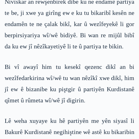
Nivîskar an rewşenbîrek dibe ku ne endamê partiya
te be, ji xwe ya girîng ew e ku tu bikaribî kesên ne
endamên te ne çalak bikî, kar û wezîfeyekê li gor
berpirsiyariya wî/wê bidiyê. Bi wan re mijûl bibî
da ku ew jî nêzîkayetiyê li te û partiya te bikin.
Bi vî awayî him tu kesekî qezenc dikî an bi
wezîfedarkirina wî/wê tu wan nêzîkî xwe dikî, him
jî ew ê bizanibe ku piştgir û partiyên Kurdistanê
qîmet û rûmeta wî/wê jî digirin.
Lê weha xuyaye ku hê partiyên me yên siyasî li
Bakurê Kurdistanê negihiştine wê astê ku bikaribin