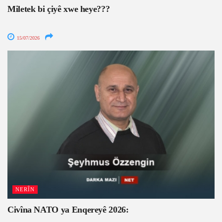
Miletek bi çiyê xwe heye???
15/07/2026
NERÎN
Civîna NATO ya Enqereyê 2026: