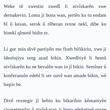
Weke tê xwestin xwedî li nivîskarên xwe
dernakevin. Loma ji bona wan, şertên ku tu endam
bî û kesan, serok û rêberan rexne nekî, dibe ku
hinekî qîmetê bidin te.
Li gor min divê partiyên me fireh bifikirin, xwe ji
îdeolojiya teng azad bikin. Xwedîtiyê li hemû
nivîskarên ku ne hevalên wan in jî bikin. Semîner û
konferansên edebî li ser navê wan amade bikin, wê
baştir be.
Divê rexnegir jî hebin ku bikaribin kêmaniyên
siyasetmedar û nivîskaran ji bona pêşketinê rexne