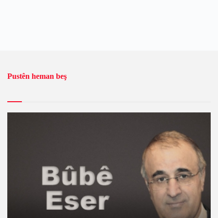
Pustên heman beş