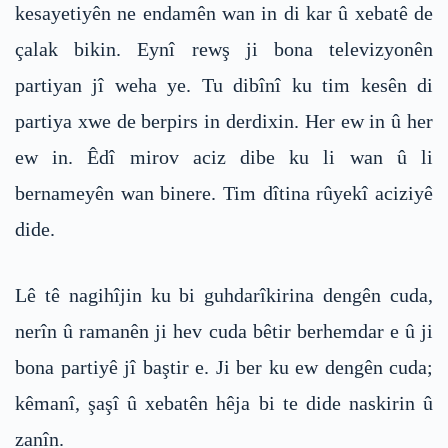
kesayetiyên ne endamên wan in di kar û xebatê de
çalak bikin. Eynî rewş ji bona televizyonên
partiyan jî weha ye. Tu dibînî ku tim kesên di
partiya xwe de berpirs in derdixin. Her ew in û her
ew in. Êdî mirov aciz dibe ku li wan û li
bernameyên wan binere. Tim dîtina rûyekî aciziyê
dide.
Lê tê nagihîjin ku bi guhdarîkirina dengên cuda,
nerîn û ramanên ji hev cuda bêtir berhemdar e û ji
bona partiyê jî baştir e. Ji ber ku ew dengên cuda;
kêmanî, şaşî û xebatên hêja bi te dide naskirin û
zanîn.