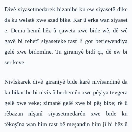
Divê siyasetmedarek bizanibe ku ew siyasetê dike
da ku welatê xwe azad bike. Kar û erka wan siyaset
e. Dema hemû hêz û qaweta xwe bide wê, dê wê
gavê bi rehetî siyaseteke rast li gor berjewendiya
gelê xwe bidomîne. Tu giraniyê bidî çi, dê ew bi
ser keve.
Nivîskarek divê giraniyê bide karê nivîsandinê da
ku bikaribe bi nivîs û berhemên xwe pêşiya tevgera
gelê xwe veke; zimanê gelê xwe bi pêş bixe; rê û
rêbazan nîşanî siyasetmedarên xwe bide ku
têkoşîna wan him rast bê meşandin him jî bi hêz û