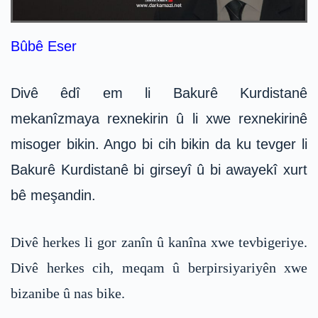
Bûbê Eser
Divê êdî em li Bakurê Kurdistanê
mekanîzmaya rexnekirin û li xwe rexnekirinê
misoger bikin. Ango bi cih bikin da ku tevger li
Bakurê Kurdistanê bi girseyî û bi awayekî xurt
bê meşandin.
Divê herkes li gor zanîn û kanîna xwe tevbigeriye.
Divê herkes cih, meqam û berpirsiyariyên xwe
bizanibe û nas bike.