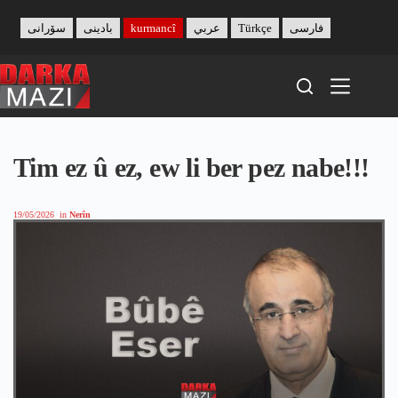
Skip
to
سۆرانی
بادینی
kurmancî
عربي
Türkçe
فارسی
content
Tim ez û ez, ew li ber pez nabe!!!
19/05/2026
in
Nerîn