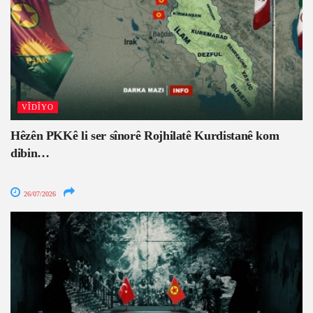
VÎDÎYO
Hêzên PKKê li ser sînorê Rojhilatê Kurdistanê kom
dibin…
26/07/2026