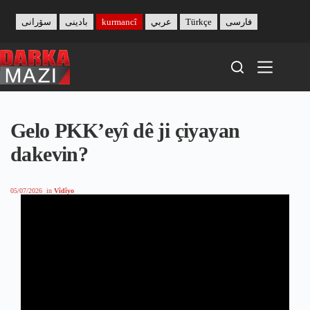
Skip
to
سۆرانی
بادینی
kurmancî
عربي
Türkçe
فارسی
content
Gelo PKK’eyî dê ji çiyayan
dakevin?
05/07/2026
in
Vîdîyo