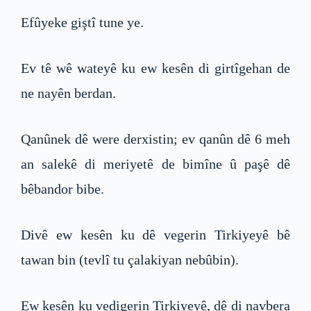
Efûyeke giştî tune ye.
Ev tê wê wateyê ku ew kesên di girtîgehan de
ne nayên berdan.
Qanûnek dê were derxistin; ev qanûn dê 6 meh
an salekê di meriyetê de bimîne û paşê dê
bêbandor bibe.
Divê ew kesên ku dê vegerin Tirkiyeyê bê
tawan bin (tevlî tu çalakiyan nebûbin).
Ew kesên ku vedigerin Tirkiyeyê, dê di navbera