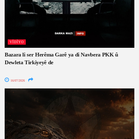
VÎDÎYO
Bazara li ser Herêma Garê ya di Navbera PKK û
Dewleta Tirkiyeyê de
16/07/2026