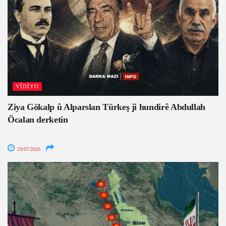
VÎDÎYO
Ziya Gökalp û Alparslan Türkeş ji hundirê Abdullah
Öcalan derketin
29/07/2026