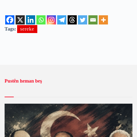
Tags:
sereke
Pustên heman beş