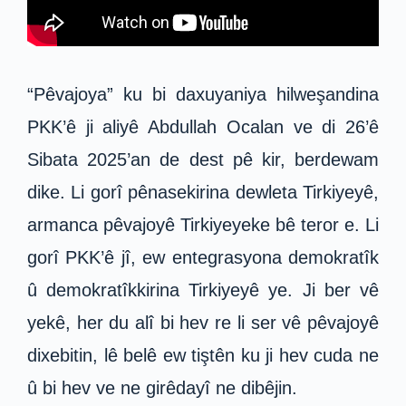
“Pêvajoya” ku bi daxuyaniya hilweşandina
PKK’ê ji aliyê Abdullah Ocalan ve di 26’ê
Sibata 2025’an de dest pê kir, berdewam
dike. Li gorî pênasekirina dewleta Tirkiyeyê,
armanca pêvajoyê Tirkiyeyeke bê teror e. Li
gorî PKK’ê jî, ew entegrasyona demokratîk
û demokratîkkirina Tirkiyeyê ye. Ji ber vê
yekê, her du alî bi hev re li ser vê pêvajoyê
dixebitin, lê belê ew tiştên ku ji hev cuda ne
û bi hev ve ne girêdayî ne dibêjin.