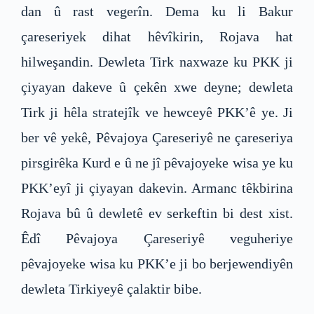
dan û rast vegerîn. Dema ku li Bakur
çareseriyek dihat hêvîkirin, Rojava hat
hilweşandin. Dewleta Tirk naxwaze ku PKK ji
çiyayan dakeve û çekên xwe deyne; dewleta
Tirk ji hêla stratejîk ve hewceyê PKK’ê ye. Ji
ber vê yekê, Pêvajoya Çareseriyê ne çareseriya
pirsgirêka Kurd e û ne jî pêvajoyeke wisa ye ku
PKK’eyî ji çiyayan dakevin. Armanc têkbirina
Rojava bû û dewletê ev serkeftin bi dest xist.
Êdî Pêvajoya Çareseriyê veguheriye
pêvajoyeke wisa ku PKK’e ji bo berjewendiyên
dewleta Tirkiyeyê çalaktir bibe.