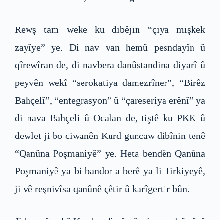
Rewş tam weke ku dibêjin “çiya mişkek
zayîye” ye. Di nav van hemû pesndayîn û
qîrewîran de, di navbera danûstandina diyarî û
peyvên wekî “serokatiya damezrîner”, “Birêz
Bahçelî”, “entegrasyon” û “çareseriya erênî” ya
di nava Bahçeli û Ocalan de, tiştê ku PKK û
dewlet ji bo ciwanên Kurd guncaw dibînin tenê
“Qanûna Poşmaniyê” ye. Heta bendên Qanûna
Poşmaniyê ya bi bandor a berê ya li Tirkiyeyê,
ji vê reşnivîsa qanûnê çêtir û karîgertir bûn.