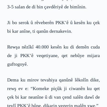
3-5 salan de di bin çavdêriyê de bimînin.
Ji bo serok û rêveberên PKK’ê û kesên ku çek
bi kar anîne, ti qanûn dernakevin.
Rewşa nêzîkî 40.000 kesên ku di demên cuda
de ji PKK’ê veqetiyane, qet nebûye mijara
guftogoyê.
Dema ku mirov tevahiya qanûnê lêkolîn dike,
rewş ev e: “Komeke piçûk ji ciwanên ku qet
çek bi kar neanîne û di van çend salên dawî de
tevlî PKK’ê bûne, dikarin vegerin malên xwe.”