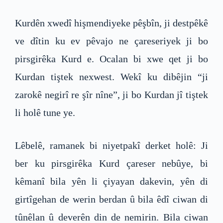
Kurdên xwedî hişmendiyeke pêşbîn, ji destpêkê
ve dîtin ku ev pêvajo ne çareseriyek ji bo
pirsgirêka Kurd e. Ocalan bi xwe qet ji bo
Kurdan tiştek nexwest. Wekî ku dibêjin “ji
zarokê negirî re şîr nîne”, ji bo Kurdan jî tiştek
li holê tune ye.
Lêbelê, ramanek bi niyetpakî derket holê: Ji
ber ku pirsgirêka Kurd çareser nebûye, bi
kêmanî bila yên li çiyayan dakevin, yên di
girtîgehan de werin berdan û bila êdî ciwan di
tûnêlan û deverên din de nemirin. Bila ciwan