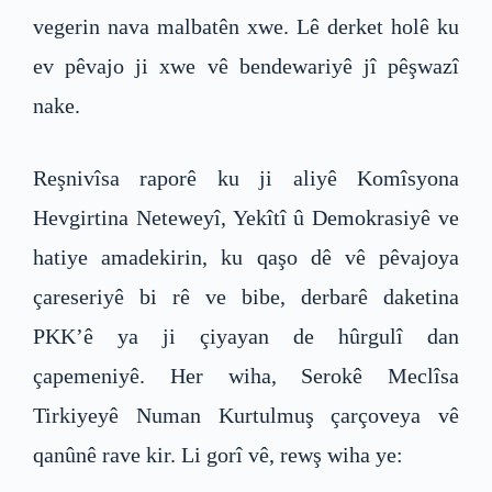
vegerin nava malbatên xwe. Lê derket holê ku
ev pêvajo ji xwe vê bendewariyê jî pêşwazî
nake.
Reşnivîsa raporê ku ji aliyê Komîsyona
Hevgirtina Neteweyî, Yekîtî û Demokrasiyê ve
hatiye amadekirin, ku qaşo dê vê pêvajoya
çareseriyê bi rê ve bibe, derbarê daketina
PKK’ê ya ji çiyayan de hûrgulî dan
çapemeniyê. Her wiha, Serokê Meclîsa
Tirkiyeyê Numan Kurtulmuş çarçoveya vê
qanûnê rave kir. Li gorî vê, rewş wiha ye: