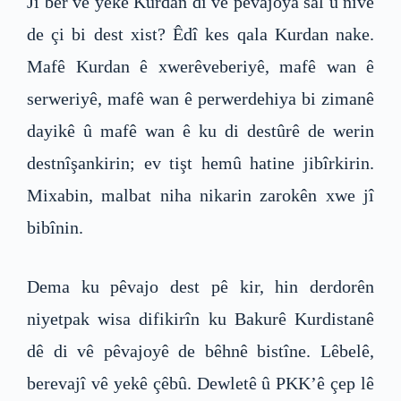
Ji ber vê yekê Kurdan di vê pêvajoya sal û nîvê
de çi bi dest xist? Êdî kes qala Kurdan nake.
Mafê Kurdan ê xwerêveberiyê, mafê wan ê
serweriyê, mafê wan ê perwerdehiya bi zimanê
dayikê û mafê wan ê ku di destûrê de werin
destnîşankirin; ev tişt hemû hatine jibîrkirin.
Mixabin, malbat niha nikarin zarokên xwe jî
bibînin.
Dema ku pêvajo dest pê kir, hin derdorên
niyetpak wisa difikirîn ku Bakurê Kurdistanê
dê di vê pêvajoyê de bêhnê bistîne. Lêbelê,
berevajî vê yekê çêbû. Dewletê û PKK’ê çep lê