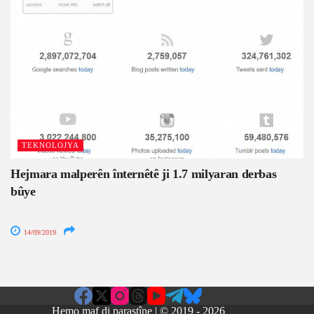
TEKNOLOJYA
Hejmara malperên înternêtê ji 1.7 milyaran derbas
bûye
14/09/2019
Hemo maf di parastîne | © 2019 - 2026