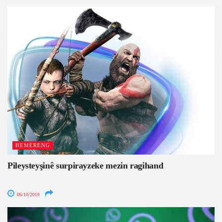
HEMERENG
Pileysteyşinê surpirayzeke mezin ragihand
06/10/2019