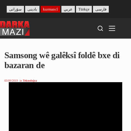
Skip
to
سۆرانی
بادینی
kurmancî
عربي
Türkçe
فارسی
content
Samsong wê galêksî foldê bxe di
bazaran de
03/09/2019
in
Teknolojya