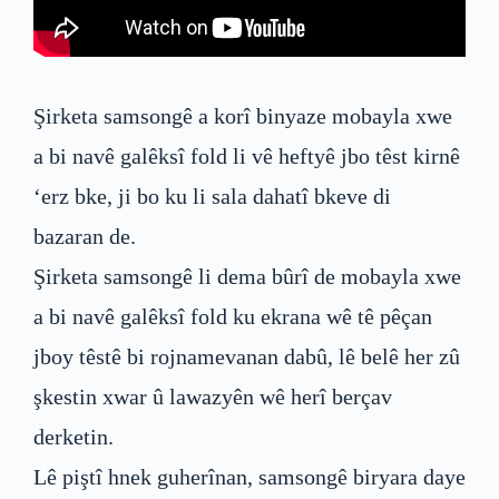
Şirketa samsongê a korî binyaze mobayla xwe
a bi navê galêksî fold li vê heftyê jbo têst kirnê
‘erz bke, ji bo ku li sala dahatî bkeve di
bazaran de.
Şirketa samsongê li dema bûrî de mobayla xwe
a bi navê galêksî fold ku ekrana wê tê pêçan
jboy têstê bi rojnamevanan dabû, lê belê her zû
şkestin xwar û lawazyên wê herî berçav
derketin.
Lê piştî hnek guherînan, samsongê biryara daye