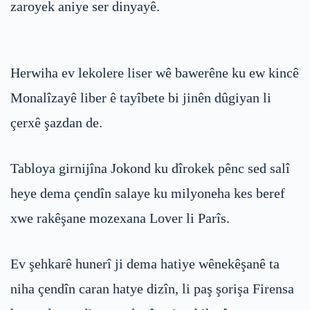
zaroyek aniye ser dinyayê.
Herwiha ev lekolere liser wê bawerêne ku ew kincê
Monalîzayê liber ê tayîbete bi jinên dûgiyan li
çerxê şazdan de.
Tabloya girnijîna Jokond ku dîrokek pênc sed salî
heye dema çendîn salaye ku milyoneha kes beref
xwe rakêşane mozexana Lover li Parîs.
Ev şehkarê hunerî ji dema hatiye wênekêşanê ta
niha çendîn caran hatye dizîn, li paş şorişa Firensa