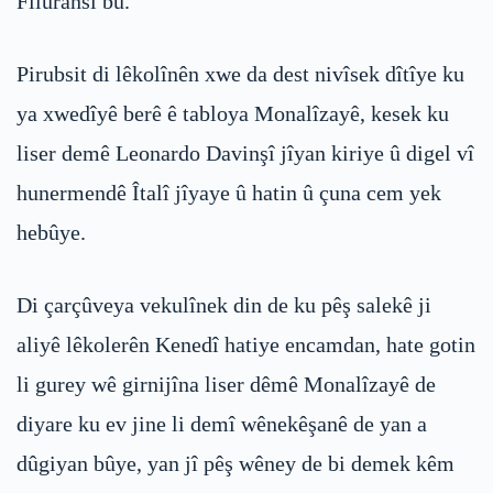
Filuransî bû.
Pirubsit di lêkolînên xwe da dest nivîsek dîtîye ku
ya xwedîyê berê ê tabloya Monalîzayê, kesek ku
liser demê Leonardo Davinşî jîyan kiriye û digel vî
hunermendê Îtalî jîyaye û hatin û çuna cem yek
hebûye.
Di çarçûveya vekulînek din de ku pêş salekê ji
aliyê lêkolerên Kenedî hatiye encamdan, hate gotin
li gurey wê girnijîna liser dêmê Monalîzayê de
diyare ku ev jine li demî wênekêşanê de yan a
dûgiyan bûye, yan jî pêş wêney de bi demek kêm