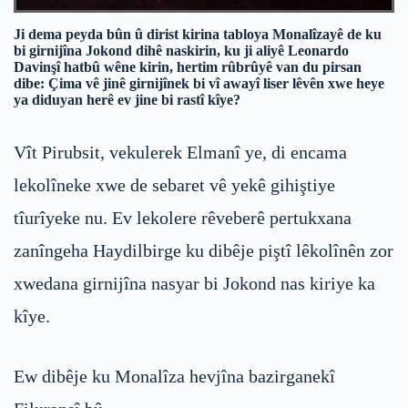
Ji dema peyda bûn û dirist kirina tabloya Monalîzayê de ku
bi girnijîna Jokond dihê naskirin, ku ji aliyê Leonardo
Davinşî hatbû wêne kirin, hertim rûbrûyê van du pirsan
dibe: Çima vê jinê girnijînek bi vî awayî liser lêvên xwe heye
ya diduyan herê ev jine bi rastî kîye?
Vît Pirubsit, vekulerek Elmanî ye, di encama
lekolîneke xwe de sebaret vê yekê gihiştiye
tîurîyeke nu. Ev lekolere rêveberê pertukxana
zanîngeha Haydilbirge ku dibêje piştî lêkolînên zor
xwedana girnijîna nasyar bi Jokond nas kiriye ka
kîye.
Ew dibêje ku Monalîza hevjîna bazirganekî