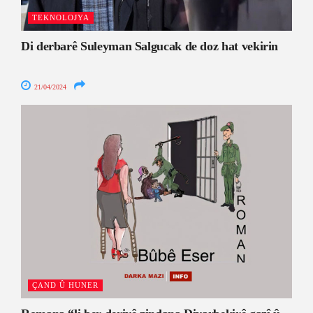
TEKNOLOJYA
Di derbarê Suleyman Salgucak de doz hat vekirin
21/04/2024
ÇAND Û HUNER