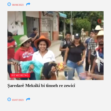
08/08/2023
HEMERENG
Şaredarê Meksîkî bi tîmseh re zewicî
03/07/2023