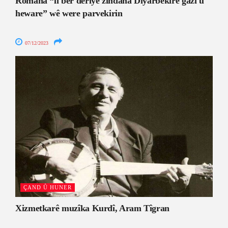
Romana “li ber deriyê zindana Diyarbekirê gazî û
heware” wê were parvekirin
07/12/2023
ÇAND Û HUNER
Xizmetkarê muzîka Kurdî, Aram Tîgran