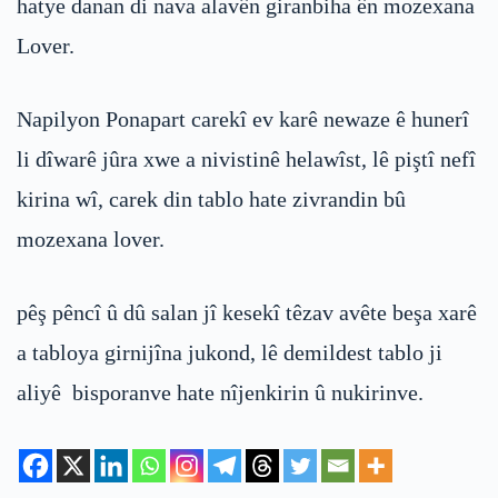
hatye danan di nava alavên giranbiha ên mozexana
Lover.
Napilyon Ponapart carekî ev karê newaze ê hunerî
li dîwarê jûra xwe a nivistinê helawîst, lê piştî nefî
kirina wî, carek din tablo hate zivrandin bû
mozexana lover.
pêş pêncî û dû salan jî kesekî têzav avête beşa xarê
a tabloya girnijîna jukond, lê demildest tablo ji
aliyê bisporanve hate nîjenkirin û nukirinve.