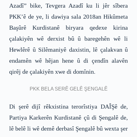
Azadî” bike, Tevgera Azadî ku li jêr sîbera
PKK’ê de ye, li dawiya sala 2018an Hikûmeta
Başûrê Kurdistanê biryara qedexe kirina
çalakiyên wê derxist bû û baregehên wê li
Hewlêrê û Silêmaniyê daxistin, lê çalakvan û
endamên wê hêjan hene û di çendîn alavên
qirêj de çalakiyên xwe di domînin.
PKK BELA SERÊ GELÊ ŞENGALÊ
Di şerê dijî rêkxistina terorîstiya DAÎŞê de,
Partiya Karkerên Kurdistanê çû di Şengalê de,
lê belê li wê demê derbasî Şengalê bû wexta şer