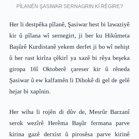
PÎLANÊN ŞASIWAR SERNAGRIN KÎ RÊGIRE?
Her li destpêka pîlanê, Şasiwar hest bi lawaziyê
kir û pîlana wî sernegirt, ji ber ku Hikûmeta
Başûrê Kurdistanê yekem derfet ji bo wî nehişt
û her rast kirîza çêkirî ya xazê bi rêya beşeka
giropa 16î Oktoberê çareser kir û rêneda
Şasiwar û ew kalfamên li Dihokê di gel de gelê
hejar bi xapînin.
Her wiha li rojên di dûv de, Mesrûr Barzanî
serok wezîrê Herêma Başûr fermana parve
kirina gazê derxist û pirosêsa parve kirinê