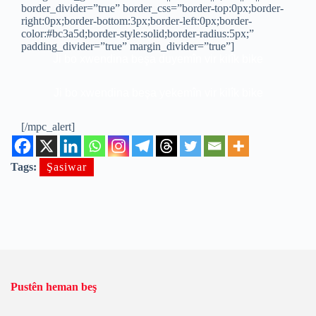
border_divider=”true” border_css=”border-top:0px;border-
right:0px;border-bottom:3px;border-left:0px;border-
color:#bc3a5d;border-style:solid;border-radius:5px;”
padding_divider=”true” margin_divider=”true”]
Ji bo xwendina beşa duyemîn vir kilîk bike
Ji bo xwendina beşa yekemîn vir kilîk bike
[/mpc_alert]
Tags:
Şasiwar
Pustên heman beş