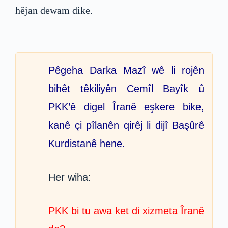
hêjan dewam dike.
Pêgeha Darka Mazî wê li rojên
bihêt têkiliyên Cemîl Bayîk û
PKK’ê digel Îranê eşkere bike,
kanê çi pîlanên qirêj li dijî Başûrê
Kurdistanê hene.
Her wiha:
PKK bi tu awa ket di xizmeta Îranê