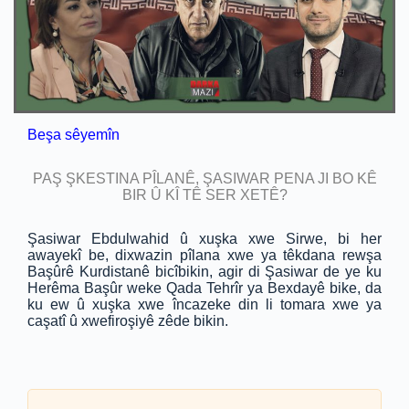
Beşa sêyemîn
PAŞ ŞKESTINA PÎLANÊ, ŞASIWAR PENA JI BO KÊ
BIR Û KÎ TÊ SER XETÊ?
Şasiwar Ebdulwahid û xuşka xwe Sirwe, bi her
awayekî be, dixwazin pîlana xwe ya têkdana rewşa
Başûrê Kurdistanê bicîbikin, agir di Şasiwar de ye ku
Herêma Başûr weke Qada Tehrîr ya Bexdayê bike, da
ku ew û xuşka xwe încazeke din li tomara xwe ya
caşatî û xwefiroşiyê zêde bikin.