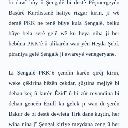
bi dawî bûy û Şengalê bi destê Pêşmergeyên
Başûrê Kurdistanê hatiye rizgar kirin, ji wê
demê PKK ne tenê bûye kula Şengalê, belku
bûye bela serê gelê wê ku heya niha ji ber
hebûna PKK’ê û alîkarên wan yên Heşda Şebî,
piraniya gelê Şengalê ji awareyê venegeryane.
Li Şengalê PKK’ê çendîn karên qirêj kirin,
weke çêkirina hêzên çekdar, şûştina mejiyê bi
dehan keç û kurên Êzidî û bi zûr revandina bi
dehan gencên Êzidî ku gelek ji wan di şerên
Bakur de bi destê dewleta Tirk dane kuştin, her
wiha niha jî Şengal kiriye meydana ceng û her