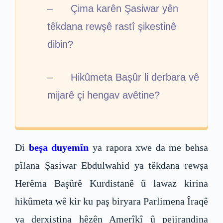
– Çima karên Şasiwar yên
têkdana rewşê rastî şikestinê
dibin?
– Hikûmeta Başûr li derbara vê
mijarê çi hengav avêtine?
Di
beşa duyemîn
ya rapora xwe da me behsa
pîlana Şasiwar Ebdulwahid ya têkdana rewşa
Herêma Başûrê Kurdistanê û lawaz kirina
hikûmeta wê kir ku paş biryara Parlimena Îraqê
ya derxistina hêzên Amerîkî û pejirandina