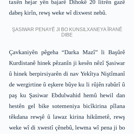
taxên hejar yên bajarê Dihokê 20 litrên gazê
dabeş kirîn, rewş weke wî dixwest nebû.
ŞASIWAR PENAYÊ JI BO KUNSILXANEYA ÎRANÊ
DIBE
Çavkaniyên pêgeha “Darka Mazî” li Başûrê
Kurdistanê hinek pêzanîn ji kesên nêzî Şasiwar
û hinek berpirsiyarên di nav Yekîtya Niştîmanî
de wergirtine û eşkere bûye ku li rûjên rabûrî û
paş ku Şasiwar Ebdulwahid hemû hewil dan
hestên gel bike sotemeniya bicîkirina pîlana
têkdana rewşê û lawaz kirina hikûmetê, rewş
weke wî di xwestî çênebû, lewma wî pena ji bo