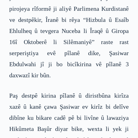
pirojeya rîformê ji aliyê Parlimena Kurdistanê
ve destpêkir, Îranê bi rêya “Hizbula û Esaîb
Ehlulheq û tevgera Nuceba li Îraqê û Giropa
16î Oktoberê li Silêmaniyê” raste rast
serperiştiya evê pîlanê dike, Şasiwar
Ebdulwahi jî ji bo bicîkirina vê pîlanê 3
daxwazî kir bûn.
Paş destpê kirina pîlanê û diristbûna kirîza
xazê û kanê çawa Şasiwar ev kirîz bi delîve
dibîne ku bikare cadê pê bi livîne û lawaziya
Hikûmeta Başûr diyar bike, wexta li yek ji