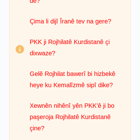
de?
Çima li dijî Îranê tev na gere?
PKK ji Rojhilatê Kurdistanê çi
dixwaze?
Gelê Rojhilat bawerî bi hizbekê
heye ku Kemalîzmê sipî dike?
Xewnên nihênî yên PKK’ê ji bo
paşeroja Rojhilatê Kurdistanê
çine?