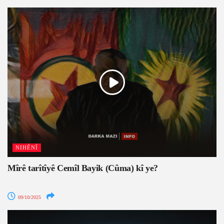
NIHÊNÎ
Mîrê tarîtîyê Cemîl Bayik (Cûma) kî ye?
09/10/2025