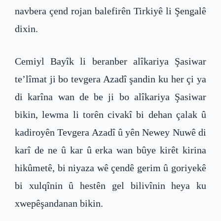
navbera çend rojan balefirên Tirkiyê li Şengalê
dixin.
Cemiyl Bayîk li beranber alîkariya Şasiwar
te’lîmat ji bo tevgera Azadî şandin ku her çi ya
di karîna wan de be ji bo alîkariya Şasiwar
bikin, lewma li torên civakî bi dehan çalak û
kadiroyên Tevgera Azadî û yên Newey Nuwê di
karî de ne û kar û erka wan bûye kirêt kirina
hikûmetê, bi niyaza wê çendê gerim û goriyekê
bi xulqînin û hestên gel bilivînin heya ku
xwepêşandanan bikin.