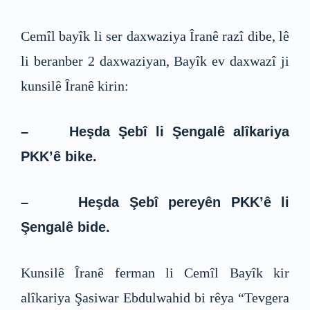
Cemîl bayîk li ser daxwaziya Îranê razî dibe, lê
li beranber 2 daxwaziyan, Bayîk ev daxwazî ji
kunsilê Îranê kirin:
– Heşda Şebî li Şengalê alîkariya
PKK’ê bike.
– Heşda Şebî pereyên PKK’ê li
Şengalê bide.
Kunsilê Îranê ferman li Cemîl Bayîk kir
alîkariya Şasiwar Ebdulwahid bi rêya “Tevgera