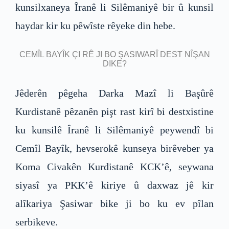
kunsilxaneya Îranê li Silêmaniyê bir û kunsil
haydar kir ku pêwîste rêyeke din hebe.
CEMÎL BAYÎK ÇI RÊ JI BO ŞASIWARÎ DEST NÎŞAN
DIKE?
Jêderên pêgeha Darka Mazî li Başûrê
Kurdistanê pêzanên pişt rast kirî bi destxistine
ku kunsilê Îranê li Silêmaniyê peywendî bi
Cemîl Bayîk, hevserokê kunseya birêveber ya
Koma Civakên Kurdistanê KCK’ê, seywana
siyasî ya PKK’ê kiriye û daxwaz jê kir
alîkariya Şasiwar bike ji bo ku ev pîlan
serbikeve.