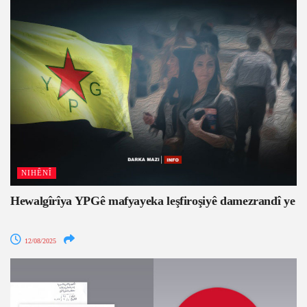
NIHÊNÎ
Hewalgîrîya YPGê mafyayeka leşfiroşiyê damezrandî ye
12/08/2025