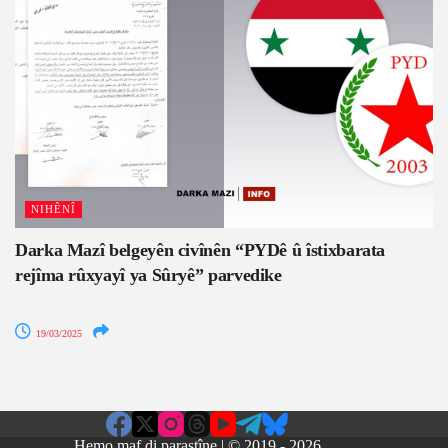
NIHÊNÎ
Darka Mazî belgeyên civînên “PYDê û îstixbarata
rejîma rûxyayî ya Sûryê” parvedike
19/03/2025
Hemo maf di parastîne | © 2019 - 2026