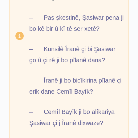
– Paş şkestinê, Şasiwar pena ji
bo kê bir û kî tê ser xetê?
– Kunsilê Îranê çi bi Şasiwar
go û çi rê ji bo pîlanê dana?
– Îranê ji bo bicîkirina pîlanê çi
erik dane Cemîl Bayîk?
– Cemîl Bayîk ji bo alîkariya
Şasiwar çi j Îranê dixwaze?