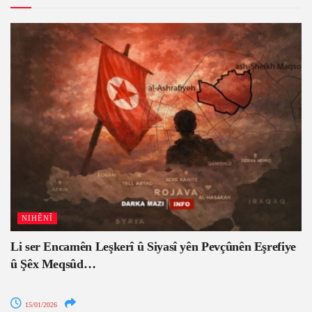
NIHÊNÎ
Li ser Encamên Leşkerî û Siyasî yên Pevçûnên Eşrefiye
û Şêx Meqsûd…
15/01/2026