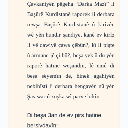
Çavkaniyên pêgeha “Darka Mazî” li
Başûrê Kurdistanê raporek li derbara
rewşa Başûrê Kurdistanê û kirîzên
wê yên hundir şandiye, kanê ev kirîz
li vê dawiyê çawa çêbûn?, kî li pişte
û armanc jê çi bû?, beşa yek û du yên
raporê hatine weşandin, lê emê di
beşa sêyemîn de, hinek agahiyên
nebihîstî li derbara hengavên nû yên
Şasiwar û xuşka wî parve bikîn.
Di beşa 3an de ev pirs hatine
bersivdayîn: