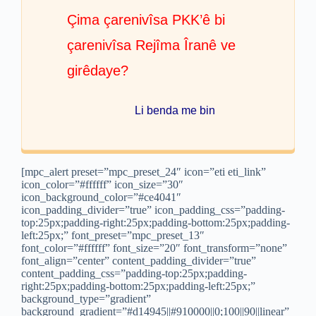
Çima çarenivîsa PKK’ê bi
çarenivîsa Rejîma Îranê ve
girêdaye?
Li benda me bin
[mpc_alert preset=”mpc_preset_24″ icon=”eti eti_link”
icon_color=”#ffffff” icon_size=”30″
icon_background_color=”#ce4041″
icon_padding_divider=”true” icon_padding_css=”padding-
top:25px;padding-right:25px;padding-bottom:25px;padding-
left:25px;” font_preset=”mpc_preset_13″
font_color=”#ffffff” font_size=”20″ font_transform=”none”
font_align=”center” content_padding_divider=”true”
content_padding_css=”padding-top:25px;padding-
right:25px;padding-bottom:25px;padding-left:25px;”
background_type=”gradient”
background_gradient=”#d14945||#910000||0;100||90||linear”