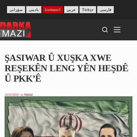
Skip
to
سۆرانی
بادینی
kurmancî
عربي
Türkçe
فارسی
content
ŞASIWAR Û XUŞKA XWE
REŞEKÊN LENG YÊN HEŞDÊ
Û PKK’Ê
18/02/2020
in
Nihênî