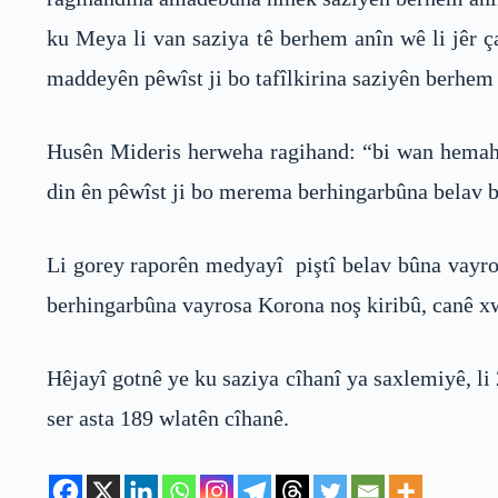
ku Meya li van saziya tê berhem anîn wê li jêr 
maddeyên pêwîst ji bo tafîlkirina saziyên berhem 
Husên Mideris herweha ragihand: “bi wan hemahe
din ên pêwîst ji bo merema berhingarbûna belav 
Li gorey raporên medyayî piştî belav bûna vayros
berhingarbûna vayrosa Korona noş kiribû, canê xw
Hêjayî gotnê ye ku saziya cîhanî ya saxlemiyê, li 
ser asta 189 wlatên cîhanê.