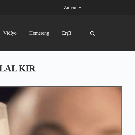
Ziman
Vîdîyo
Hemereng
Erşîf
LAL KIR