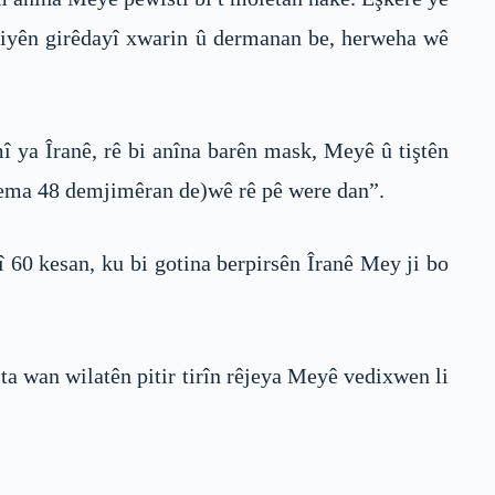
aziyên girêdayî xwarin û dermanan be, herweha wê
ya Îranê, rê bi anîna barên mask, Meyê û tiştên
dema 48 demjimêran de)wê rê pê were dan”.
 60 kesan, ku bi gotina berpirsên Îranê Mey ji bo
sta wan wilatên pitir tirîn rêjeya Meyê vedixwen li