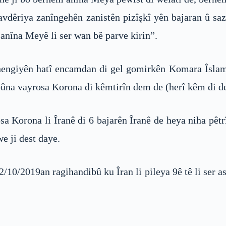
çavdêriya zanîngehên zanistên pizîşkî yên bajaran û s
anîna Meyê li ser wan bê parve kirin”.
ngiyên hatî encamdan di gel gomirkên Komara Îslamî 
bûna vayrosa Korona di kêmtirîn dem de (herî kêm di 
a Korona li Îranê di 6 bajarên Îranê de heya niha pêtrî
e ji dest daye.
2/10/2019an ragihandibû ku Îran li pileya 9ê tê li ser a