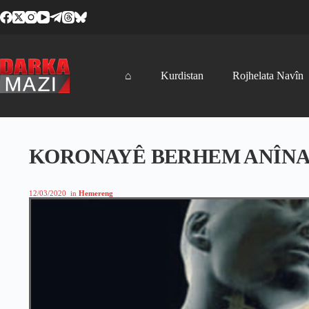
Skip
to
content
⌂
Kurdistan
Rojhelata Navîn
KORONAYÊ BERHEM ANÎNA 
12/03/2020
in
Hemereng