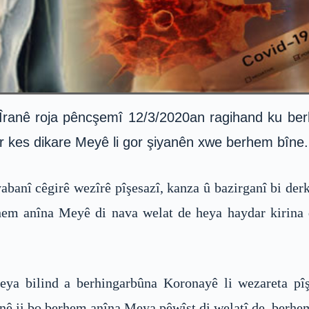
i Îranê roja pêncşemî 12/3/2020an ragihand ku be
her kes dikare Meyê li gor şiyanên xwe berhem bîne.
banî cêgirê wezîrê pîşesazî, kanza û bazirganî bi derki
hem anîna Meyê di nava welat de heya haydar kirina 
neya bilind a berhingarbûna Koronayê li wezareta pî
ê ji bo berhem anîna Meya pêwîst di welatî de, berhem