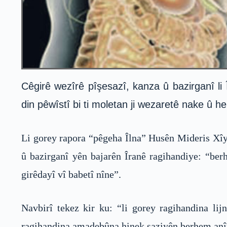
Cêgirê wezîrê pîşesazî, kanza û bazirganî l
din pêwîstî bi ti moletan ji wezaretê nake û 
Li gorey rapora “pêgeha Îlna” Husên Mideris Xîya
û bazirganî yên bajarên Îranê ragihandiye: “ber
girêdayî vî babetî nîne”.
Navbirî tekez kir ku: “li gorey ragihandina lij
ragihandina amadebûna hinek saziyên berhem anîn