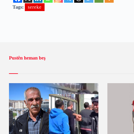
Tags:
sereke
Pustên heman beş