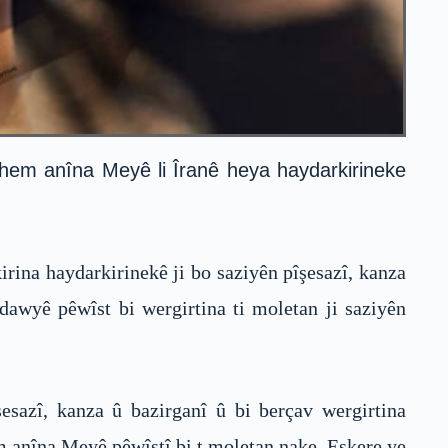
rhem anîna Meyê li Îranê heya haydarkirineke
rina haydarkirinekê ji bo saziyên pîşesazî, kanza
dawyê pêwîst bi wergirtina ti moletan ji saziyên
şesazî, kanza û bazirganî û bi berçav wergirtina
 anîna Meyê pêwîstî bi t moletan nake. Eşkere ye