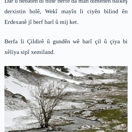
Dar û nebatên di binê berfê da man dîmenên balkêş
derxistin holê, Wekî mayîn li ciyên bilind ên
Erdexanê jî berf barî û mij ket.
Berfa li Çildirê û gundên wê barî çil û çiya bi
xêliya sipî xemiland.