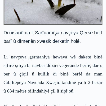
Di nîsanê da li Sarîqamîşa navçeya Qersê berf
barî û dîmenên xweşik derketin holê.
Li navçeya germahiya hewaya wê dakete binê
sifirê şiliya bi navber dibarî vegerande berfê, dar û
ber û çiqil û kulîlk di binê berfê da man
Cibiltepeya Navenda Xweşiqitandinê ya li 2 hezar
û 634 mêtre bilindahiyê çîl û sipî bû.