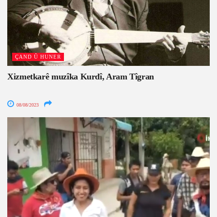
ÇAND Û HUNER
Xizmetkarê muzîka Kurdî, Aram Tîgran
08/08/2023