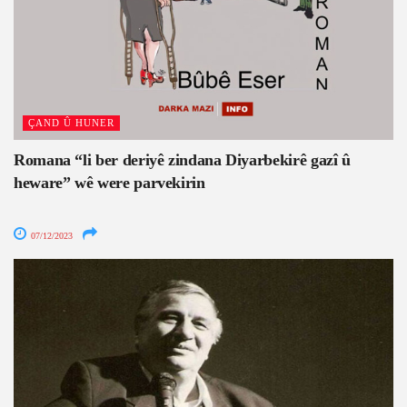
ÇAND Û HUNER
Romana “li ber deriyê zindana Diyarbekirê gazî û
heware” wê were parvekirin
07/12/2023