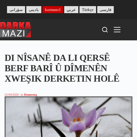
Skip
to
سۆرانی
بادینی
kurmancî
عربي
Türkçe
فارسی
content
DI NÎSANÊ DA LI QERSÊ
BERF BARÎ Û DÎMENÊN
XWEŞIK DERKETIN HOLÊ
25/04/2020
in
Hemereng