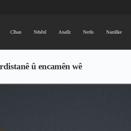
Cîhan
Nihênî
Analîz
Nerîn
Namîlke
urdistanê û encamên wê