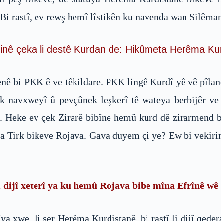
 Bi rastî, ev rewş hemî lîstikên ku navenda wan Silêman
rkirinê çeka li destê Kurdan de: Hikûmeta Herêma Ku
nê bi PKK ê ve têkildare. PKK lingê Kurdî yê vê pîla
ek navxweyî û pevçûnek leşkerî tê wateya berbijêr v
. Heke ev çek Zirarê bibîne hemû kurd dê zirarmend b
şa Tirk bikeve Rojava. Gava duyem çi ye? Ew bi vekirin
dijî xeterî ya ku hemû Rojava bibe mîna Efrînê wê 
ya xwe, li ser Herêma Kurdistanê, bi rastî li dijî qede