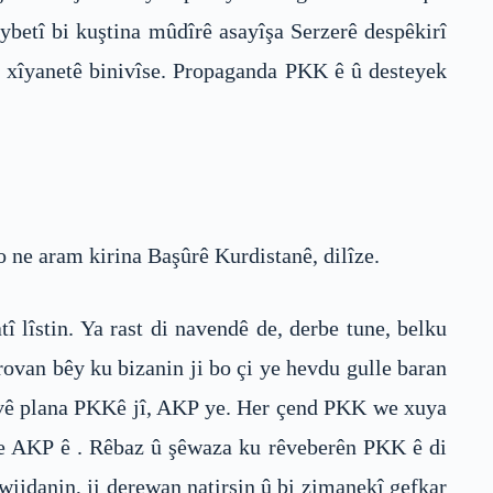
ybetî bi kuştina mûdîrê asayîşa Serzerê despêkirî
ê xîyanetê binivîse. Propaganda PKK ê û desteyek
 ne aram kirina Başûrê Kurdistanê, dilîze.
 lîstin. Ya rast di navendê de, derbe tune, belku
rovan bêy ku bizanin ji bo çi ye hevdu gulle baran
ya vê plana PKKê jî, AKP ye. Her çend PKK we xuya
ibe AKP ê . Rêbaz û şêwaza ku rêveberên PKK ê di
 wijdanin, ji derewan natirsin û bi zimanekî gefkar