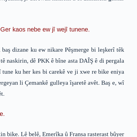
 Ger kaos nebe ew jî wejî tunene.
K baş dizane ku ew nikare Pêşmerge bi leşkerî têk
 tê naskirin, dê PKK ê bîne asta DAÎŞ ê di pergala
 tune ku her kes bi carekê ve ji xwe re bike eniya
ergeyan li Çemankê gulleya îşaretê avêt. Baş e, wî
t.
e.
tin bike. Lê belê, Emerîka û Fransa rasterast bûyer