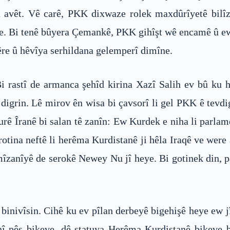
a avêt. Vê carê, PKK dixwaze rolek maxdûrîyetê bilîz
e. Bi tenê bûyera Çemankê, PKK gihîşt wê encamê û ew n
e û hêvîya serhildana gelemperî dimîne.
 rastî de armanca şehîd kirina Xazî Salih ev bû ku 
digrin. Lê mirov ên wisa bi çavsorî li gel PKK ê tev
îxurê Îranê bi salan tê zanîn: Ew Kurdek e niha li parl
rotina neftê li herêma Kurdistanê ji hêla Iraqê ve were
mîzanîyê de serokê Newey Nu jî heye. Bi gotinek din, pa
 binivîsin. Cihê ku ev pîlan derbeyê bigehişê heye e
 pêş bikeve, dê statuya Herêma Kurdistanê bikeve bi