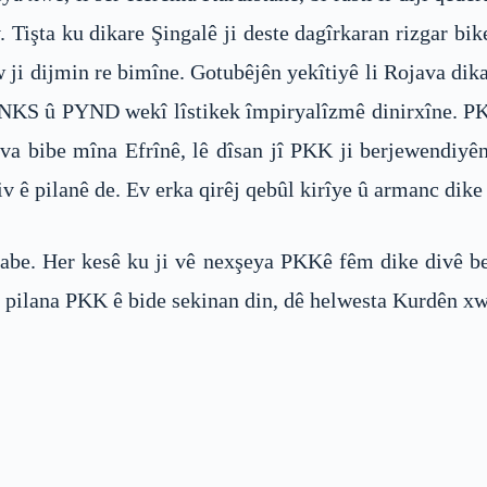
v. Tişta ku dikare Şingalê ji deste dagîrkaran rizgar
w ji dijmin re bimîne. Gotubêjên yekîtiyê li Rojava dik
ENKS û PYND wekî lîstikek împiryalîzmê dinirxîne. P
va bibe mîna Efrînê, lê dîsan jî PKK ji berjewendiyê
v ê pilanê de. Ev erka qirêj qebûl kirîye û armanc dike
be. Her kesê ku ji vê nexşeya PKKê fêm dike divê ber
 pilana PKK ê bide sekinan din, dê helwesta Kurdên xwe