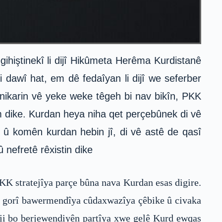
gihiştinekî li dijî Hikûmeta Herêma Kurdistanê
 dawî hat, em dê fedaîyan li dijî we seferber
 nikarin vê yeke weke têgeh bi nav bikîn, PKK
zim dike. Kurdan heya niha qet perçebûnek di vê
î û komên kurdan hebin jî, di vê astê de qasî
 nefretê rêxistin dike
KK stratejîya parçe bûna nava Kurdan esas digire.
li gorî bawermendîya cûdaxwazîya çêbike û civaka
ji bo berjewendiyên partîya xwe gelê Kurd ewqas