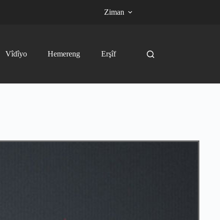
Ziman
Vîdîyo
Hemereng
Erşîf