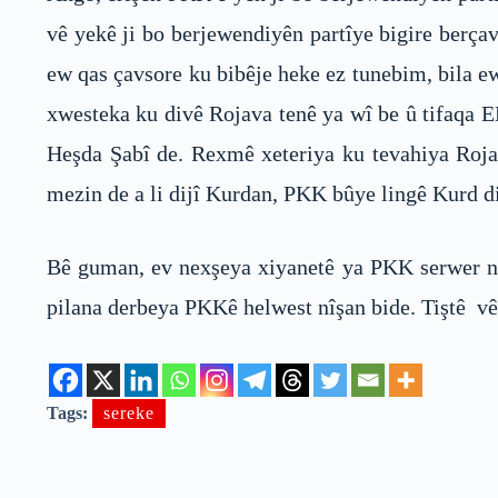
vê yekê ji bo berjewendiyên partîye bigire berça
ew qas çavsore ku bibêje heke ez tunebim, bila e
xwesteka ku divê Rojava tenê ya wî be û tifaqa 
Heşda Şabî de. Rexmê xeteriya ku tevahiya Roja
mezin de a li dijî Kurdan, PKK bûye lingê Kurd di
Bê guman, ev nexşeya xiyanetê ya PKK serwer na
pilana derbeya PKKê helwest nîşan bide. Tiştê vê
Tags:
sereke