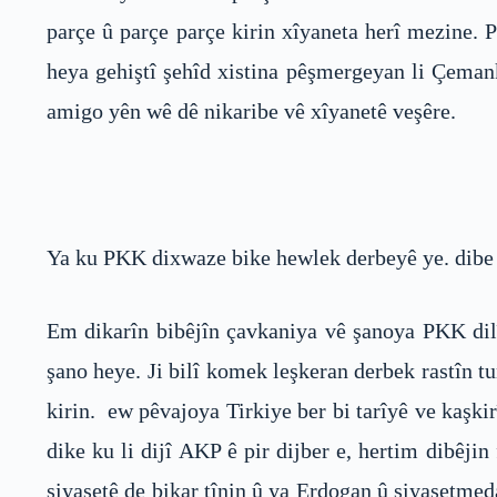
parçe û parçe parçe kirin xîyaneta herî mezine. 
heya gehiştî şehîd xistina pêşmergeyan li Çeman
amigo yên wê dê nikaribe vê xîyanetê veşêre.
Ya ku PKK dixwaze bike hewlek derbeyê ye. dibe k
Em dikarîn bibêjîn çavkaniya vê şanoya PKK dilîz
şano heye. Ji bilî komek leşkeran derbek rastîn t
kirin. ew pêvajoya Tirkiye ber bi tarîyê ve kaşk
dike ku li dijî AKP ê pir dijber e, hertim dibê
siyasetê de bikar tînin û ya Erdogan û siyasetmeda