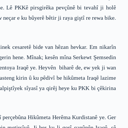
e. Lê PKKê pirsgirêka pevçûnê bi tevahî ji holê
eçar e ku bûyerê bêtir ji raya giştî re rewa bike.
hinek cesaretê bide van hêzan hevkar. Em nikarîn
digerin hene. Mînak; kesên mîna Serkewt Şemsedin
amentoya Iraqê ye. Heyvên biharê de, ew yek ji wan
 asteng kirin û ku pêdivî be hikûmeta Iraqê lazime
lpiştîyek sîyasî ya qirêj heye ku PKK bi çêkirina
w jî perçebûna Hikûmeta Herêma Kurdistanê ye. Ger
n metirsîyê. Ji ber ku li gorî qanûnên Iraqê, sê