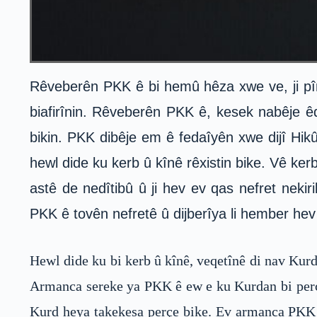
Rêveberên PKK ê bi hemû hêza xwe ve, ji pîr û
biafirînin. Rêveberên PKK ê, kesek nabêje êd
bikin. PKK dibêje em ê fedaîyên xwe dijî Hik
hewl dide ku kerb û kînê rêxistin bike. Vê ker
astê de nedîtibû û ji hev ev qas nefret neki
PKK ê tovên nefretê û dijberîya li hember hev 
Hewl dide ku bi kerb û kînê, veqetînê di nav Kur
Armanca sereke ya PKK ê ew e ku Kurdan bi perçe
Kurd heya takekesa perçe bike. Ev armanca PKK 