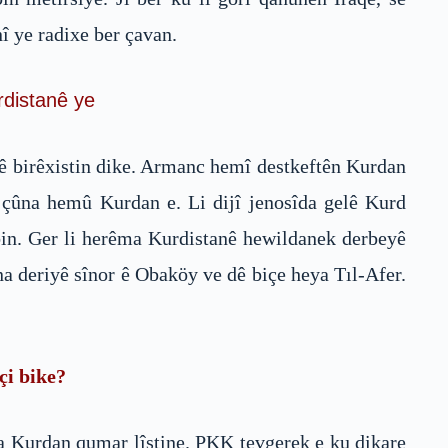
î ye radixe ber çavan.
rdistanê ye
nê birêxistin dike. Armanc hemî destkeftên Kurdan
e çûna hemû Kurdan e. Li dijî jenosîda gelê Kurd
in. Ger li herêma Kurdistanê hewildanek derbeyê
a deriyê sînor ê Obaköy ve dê biçe heya Tıl-Afer.
çi bike?
ra Kurdan qumar lîstine. PKK tevgerek e ku dikare