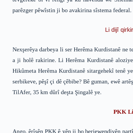
parêzger pêwîstin ji bo avakirina sîstema federal.
Li dijî qi
Nexşerêya darbeya li ser Herêma Kurdistanê ne te
a ji holê rakirine. Li Herêma Kurdistanê aloziy
Hikûmeta Herêma Kurdistanê sitargehekî tenê ye
serbikeve, pêşî çi dê çêbibe? Bê guman, ewê artê
TilAfer, 35 km dûrî deşta Şingalê ye.
PKK Li 
Ango, êrîşên PKK ê yên ji bo berjewendiyên partî