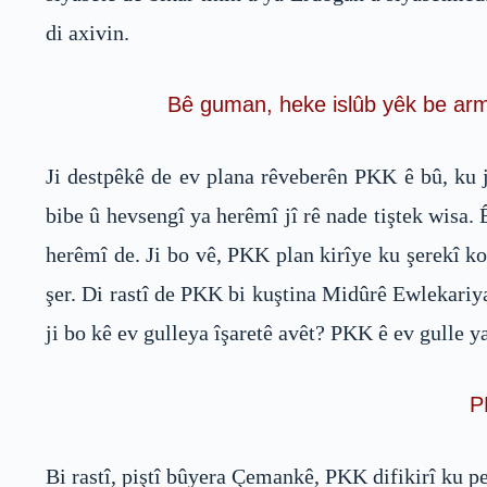
di axivin.
Bê guman, heke islûb yêk be arma
Ji destpêkê de ev plana rêveberên PKK ê bû, ku j
bibe û hevsengî ya herêmî jî rê nade tiştek wisa.
herêmî de. Ji bo vê, PKK plan kirîye ku şerekî ko
şer. Di rastî de PKK bi kuştina Midûrê Ewlekariya
ji bo kê ev gulleya îşaretê avêt? PKK ê ev gulle y
P
Bi rastî, piştî bûyera Çemankê, PKK difikirî ku pe