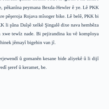
 bike, pêkanîna peymana Bexda-Hewler ê ye. Lê PKK
are pêşeroja Rojava mîsoger bike. Lê belê, PKK bi
KK li şûna Daîşê xelkê Şingalê dixe nava hembêza
n xwe tewîz nade. Bi pejirandina ku vê komploya
 hinek jêmayî bigehin van jî.
jewendî û gomanên kesane bide aliyekê û li dijî
dî şeref û keramet, be.