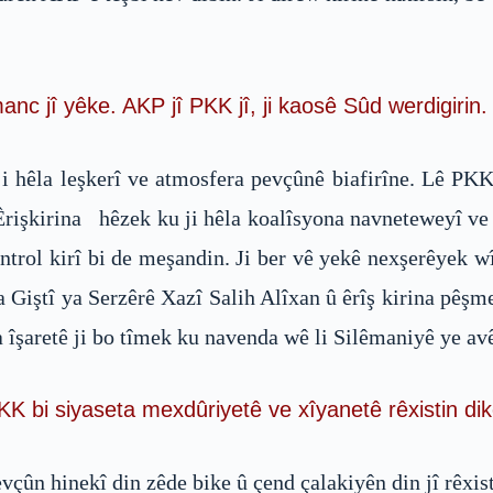
nc jî yêke. AKP jî PKK jî, ji kaosê Sûd werdigirin.
i hêla leşkerî ve atmosfera pevçûnê biafirîne. Lê PK
 Êrişkirina hêzek ku ji hêla koalîsyona navneteweyî ve
ntrol kirî bi de meşandin. Ji ber vê yekê nexşerêyek wî
 Giştî ya Serzêrê Xazî Salih Alîxan û êrîş kirina pêşm
a îşaretê ji bo tîmek ku navenda wê li Silêmaniyê ye avê
KK bi siyaseta mexdûriyetê ve xîyanetê rêxistin dik
vçûn hinekî din zêde bike û çend çalakiyên din jî rêxis