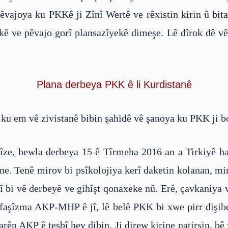
Pêvajoya ku PKKê ji Zînî Wertê ve rêxistin kirin û bita
kê ve pêvajo gorî plansazîyekê dimeşe. Lê dîrok dê v
Plana derbeya PKK ê li Kurdistanê
u em vê zivistanê bibin şahidê vê şanoya ku PKK ji bo
e, hewla derbeya 15 ê Tîrmeha 2016 an a Tirkiyê hatî
une. Tenê mirov bi psîkolojiya kerî daketin kolanan, mi
irî bi vê derbeyê ve gihîşt qonaxeke nû. Erê, çavkani
jin faşîzma AKP-MHP ê jî, lê belê PKK bi xwe pirr diş
rên AKP ê teşbî hev dibin. Ji direw kirine natirsin, bê