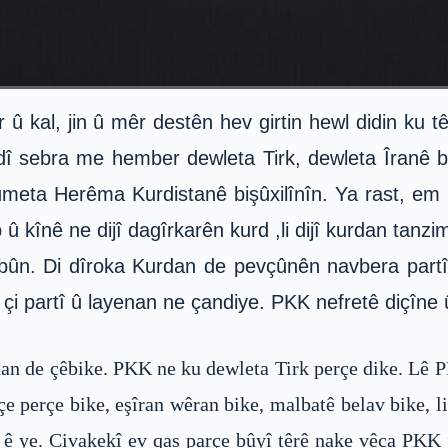
 kal, jin û mêr destên hev girtin hewl didin ku tê
î sebra me hember dewleta Tirk, dewleta Îranê bi
ûmeta Herêma Kurdistanê bişûxilînîn. Ya rast, em
b û kînê ne dijî dagîrkarên kurd ,li dijî kurdan tan
ribûn. Di dîroka Kurdan de pevçûnên navbera part
çi partî û layenan ne çandiye. PKK nefretê diçîne û
dan de çêbike. PKK ne ku dewleta Tirk perçe dike. Lê P
 perçe bike, eşîran wêran bike, malbatê belav bike, 
ê ye. Civakekî ev qas parçe bûyî têrê nake vêca PKK 