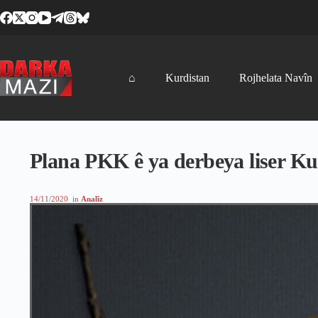
Skip
to
content
⌂
Kurdistan
Rojhelata Navîn
Plana PKK ê ya derbeya liser K
14/11/2020
in
Analîz