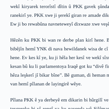
wekî kiryarek terorîstî dîtin û PKK gavek şûnd
ranekirî ye. PKK xwe ji şerekî giran re amade dik
Ew ji bo rewabûna navneteweyî dixwaze xwe veşêr
Hêzên ku PKK bi wan re derbe plan kirî hene. Bi
bibêjîn hemî YNK di nava hewildanek wisa de cî 
hene. Ev kes kî ye, ku ji hêla her kesî ve wekî s
kesan bû ku li parlamentoya Iraqê got ku “divê fi
hêza leşkerî jî bikar bîne”. Bê guman, di heman 
van hemî pîlanan de layingirê wêye.
Pîlana PKK ê ya derbeyê em dikarin bi hûrgilî ve
tevgereke bi vî rengî ya ku navenda wê Silêmanî