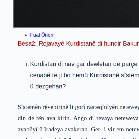
Fuat Önen
Beşa2: Rojavayê Kurdistanê di hundir Bakur
Kurdistan di nav çar dewletan de parçe
cenabê te ji bo hemû Kurdistanê sîsteme
û dezgehan?
Sîstemên rêvebirinê li gorî rasteqînîyên netewey
din de tên ava kirin. Ango di tevaya netewey
avabûyî û îradeya avakeran. Ger li vir em nete