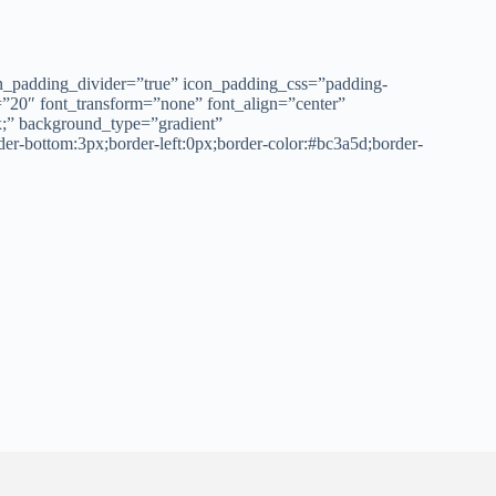
on_padding_divider=”true” icon_padding_css=”padding-
=”20″ font_transform=”none” font_align=”center”
x;” background_type=”gradient”
der-bottom:3px;border-left:0px;border-color:#bc3a5d;border-