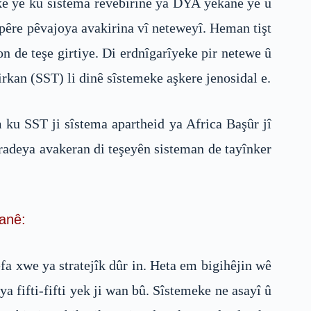
ekê ye ku sîstema rêvebirinê ya DYA yekane ye û
pêre pêvajoya avakirina vî neteweyî. Heman tişt
on de teşe girtiye. Di erdnîgarîyeke pir netewe û
kan (SST) li dinê sîstemeke aşkere jenosidal e.
 ku SST ji sîstema apartheid ya Africa Başûr jî
îradeya avakeran di teşeyên sisteman de tayînker
tanê:
a xwe ya stratejîk dûr in. Heta em bigihêjin wê
a fifti-fifti yek ji wan bû. Sîstemeke ne asayî û