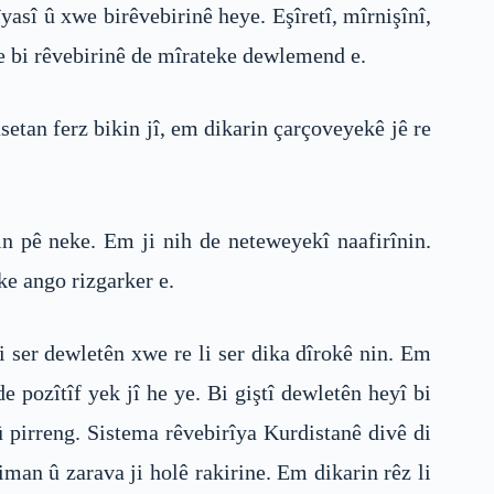
yasî û xwe birêvebirinê heye. Eşîretî, mîrnişînî,
e bi rêvebirinê de mîrateke dewlemend e.
etan ferz bikin jî, em dikarin çarçoveyekê jê re
in pê neke. Em ji nih de neteweyekî naafirînin.
ke ango rizgarker e.
ser dewletên xwe re li ser dika dîrokê nin. Em
e pozîtîf yek jî he ye. Bi giştî dewletên heyî bi
 û pirreng. Sistema rêvebirîya Kurdistanê divê di
man û zarava ji holê rakirine. Em dikarin rêz li