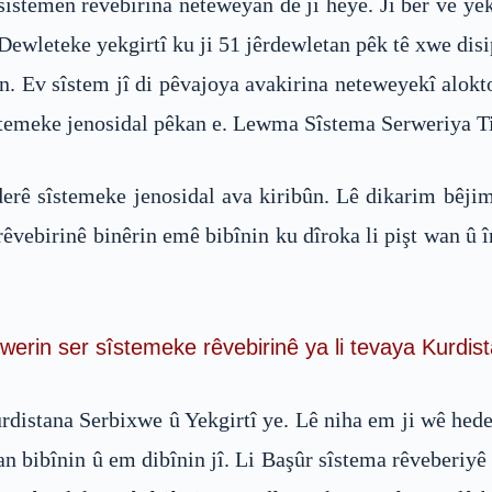
 sîstemên rêvebirina neteweyan de jî heye. Ji ber vê y
wleteke yekgirtî ku ji 51 jêrdewletan pêk tê xwe disi
n. Ev sîstem jî di pêvajoya avakirina neteweyekî alokt
stemeke jenosidal pêkan e. Lewma Sîstema Serweriya Tir
derê sîstemeke jenosidal ava kiribûn. Lê dikarim bêjim
rêvebirinê binêrin emê bibînin ku dîroka li pişt wan û 
erin ser sîstemeke rêvebirinê ya li tevaya Kurdis
istana Serbixwe û Yekgirtî ye. Lê niha em ji wê hedef
 bibînin û em dibînin jî. Li Başûr sîstema rêveberiyê y