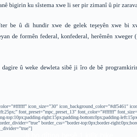
 bigirin ku sîstema xwe li ser pir zimanî û pir zarava
îter be û di hundir xwe de gelek teşeyên xwe bi x
eyan de formên federal, konfederal, herêmên xweger (
 dagire û weke dewleta sibê ji îro de bê programkiri
n_color=”#ffffff” icon_size=”30″ icon_background_color=”#df5461″ ic
ft:25px;” font_preset=”mpc_preset_13″ font_color=”#ffffff” font_size
ng-top:10px;padding-right:15px;padding-bottom:0px;padding-left:15p
order_divider=”true” border_css=”border-top:0px;border-right:0px;bor
n_divider=”true”]
Ji bo dîtina beşê 1 kilîk bike