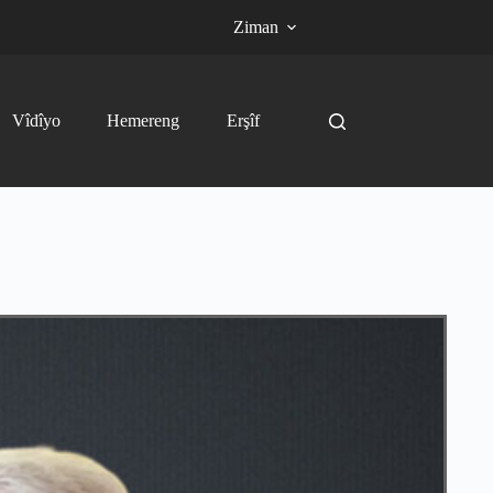
Ziman
Vîdîyo
Hemereng
Erşîf