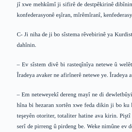
jî xwe mehkûmî ji sifirê de destpêkirinê dibînin
konfederasyonê eşîran, mîrêmîranî, kenfederasy
C- Ji niha de ji bo sîstema rêvebirinê ya Kurdi
dahînin.
– Ev sîstem divê bi rasteqînîya netewe û welêt
Îradeya avaker ne afirînerê netewe ye. Îradeya 
– Em neteweyekî dereng mayî ne di dewletbûyin
hîna bi hezaran xortên xwe feda dikin ji bo ku k
teşeyên otoriter, totaliter hatine ava kirin. Pi
serî de pirreng û pirdeng be. Weke nimûne ev de