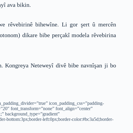
yî ava bikin.
we rêvebirinê bihewîne. Li gor şert û mercên
otonom) dikare bibe perçakî modela rêvebirina
n. Kongreya Neteweyî divê bibe navnîşan ji bo
on_padding_divider=”true” icon_padding_css=”padding-
=”20″ font_transform=”none” font_align=”center”
x;” background_type=”gradient”
der-bottom:3px;border-left:0px;border-color:#bc3a5d;border-