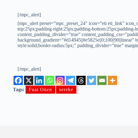
[/mpc_alert]
[mpc_alert preset=”mpc_preset_24″ icon=”eti eti_link” ico
top:25px;padding-right:25px;padding-bottom:25px;padding-le
content_padding_divider=”true” content_padding_css=”paddi
background_gradient=”#d14945||#e5825e||0;100||90||linear” b
style:solid;border-radius:5px;” padding_divider=”true” margi
[/mpc_alert]
Tags:
Fuat Onen
sereke