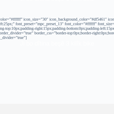
n_color=”#ffffff” icon_size=”30″ icon_background_color=”#df5461″ ic
ft:25px;” font_preset=”mpc_preset_13″ font_color=”#ffffff” font_size
ng-top:10px;padding-right:15px;padding-bottom:0px;padding-left:15p
order_divider=”true” border_css=”border-top:0px;border-right:0px;bor
n_divider=”true”]
Ji bo dîtina beşê 3 kilîk bike