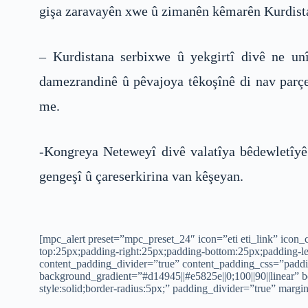
gişa zaravayên xwe û zimanên kêmarên Kurdistanê
– Kurdistana serbixwe û yekgirtî divê ne un
damezrandinê û pêvajoya têkoşînê di nav parç
me.
-Kongreya Neteweyî divê valatîya bêdewletîyê
gengeşî û çareserkirina van kêşeyan.
[mpc_alert preset=”mpc_preset_24″ icon=”eti eti_link” ico
top:25px;padding-right:25px;padding-bottom:25px;padding-le
content_padding_divider=”true” content_padding_css=”paddi
background_gradient=”#d14945||#e5825e||0;100||90||linear” b
style:solid;border-radius:5px;” padding_divider=”true” margi