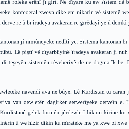
temê roleke erênî jî girt. Ne dîyare ku ew sîstem dê 
de weke konfederal xweya dike em nikarin vê sîstemê we
 derve re û bi îradeya avakeran re girêdayî ye û demkî 
antonan jî nimûneyeke nedîtî ye. Sistema kantonan bi a
bûbû. Lê piştî vê dîyarbûyinê îradeya avakeran ji nuh 
 di teşeyên sîstemên rêveberiyê de ne dogmatîk be. D
wleteke navendî ava ne bûye. Lê Kurdistan tu caran ji
eriya van dewletên dagirker serwerîyeke derveîn e. 
li Kurdistanê gelek formên jêrdewletî hikum kirine ku
nêrin û we hizir dikin ku mîrateke me ya xwe bi xwe r