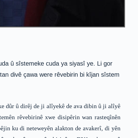
da û sîstemeke cuda ya siyasî ye. Li gor
tan divê çawa were rêvebirin bi kîjan sîstem
dûr û dirêj de ji alîyekê de ava dibin û ji alîyê
temên rêvebirinê xwe disipêrin wan rasteqînên
êjin ku di neteweyên alakton de avakerî, di yên