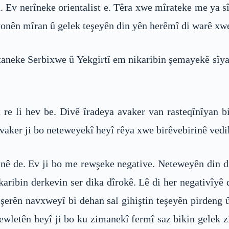
. Ev nerîneke orientalist e. Têra xwe mîrateke me ya sî
onên mîran û gelek teşeyên din yên herêmî di warê xw
staneke Serbixwe û Yekgirtî em nikaribin şemayekê sîyas
 re li hev be. Divê îradeya avaker van rasteqînîyan b
avaker ji bo neteweyekî heyî rêya xwe birêvebirinê vedi
ê de. Ev ji bo me rewşeke negative. Neteweyên din di 
aribin derkevin ser dika dîrokê. Lê di her negativîyê d
ştî şerên navxweyî bi dehan sal gihiştin teşeyên pirdeng
wletên heyî ji bo ku zimanekî fermî saz bikin gelek zi