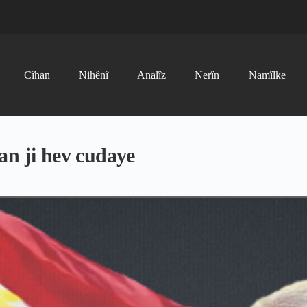
Cîhan
Nihênî
Analîz
Nerîn
Namîlke
an ji hev cudaye