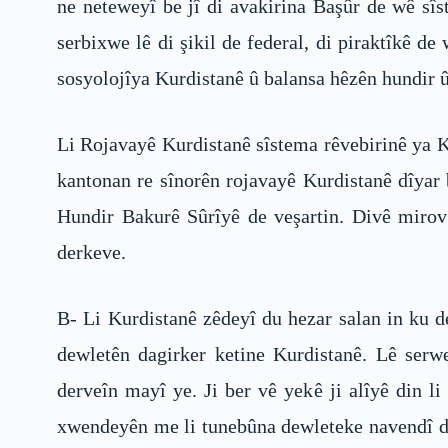
ne neteweyî be jî di avakirina Başûr de wê sîs
serbixwe lê di şikil de federal, di piraktîkê 
sosyolojîya Kurdistanê û balansa hêzên hundir û
Li Rojavayê Kurdistanê sîstema rêvebirinê ya K
kantonan re sînorên rojavayê Kurdistanê dîyar 
Hundir Bakurê Sûrîyê de veşartin. Divê mirov
derkeve.
B- Li Kurdistanê zêdeyî du hezar salan in ku de
dewletên dagirker ketine Kurdistanê. Lê serw
derveîn mayî ye. Ji ber vê yekê ji alîyê din 
xwendeyên me li tunebûna dewleteke navendî di