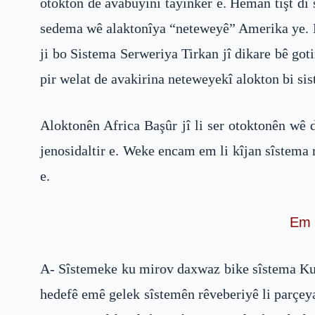
otokton de avabûyînî tayînker e. Heman tişt di
sedema wê alaktonîya “neteweyê” Amerika ye. De
ji bo Sistema Serweriya Tirkan jî dikare bê goti
pir welat de avakirina neteweyekî alokton bi si
Aloktonên Africa Başûr jî li ser otoktonên wê 
jenosidaltir e. Weke encam em li kîjan sîstema 
e.
Em w
A- Sîstemeke ku mirov daxwaz bike sîstema Kurd
hedefê emê gelek sîstemên rêveberiyê li parçeyan