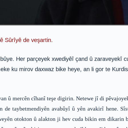
ê Sûrîyê de veşartin.
 bûye. Her parçeyek xwediyêî çand û zaraveyekî cu
ke ku mirov daxwaz bike heye, an li gor te Kurdis
an û mercên cîhanî teşe digirin. Netewe jî di pêvajoyeke 
an de taybetmendiyên avabûyî û yên avakirî hene. Sîs
weyên otokton û alakton ji hev cuda bikin em dikarin b