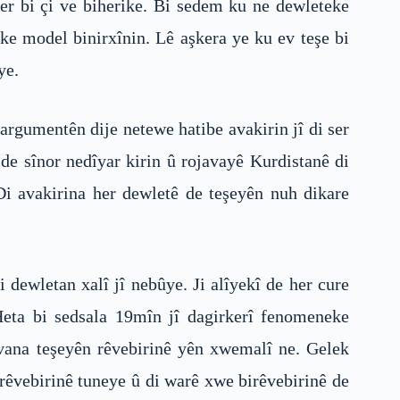
ber bi çi ve biherike. Bi sedem ku ne dewleteke
ke model binirxînin. Lê aşkera ye ku ev teşe bi
ye.
rgumentên dije netewe hatibe avakirin jî di ser
de sînor nedîyar kirin û rojavayê Kurdistanê di
i avakirina her dewletê de teşeyên nuh dikare
 dewletan xalî jî nebûye. Ji alîyekî de her cure
Heta bi sedsala 19mîn jî dagirkerî fenomeneke
 vana teşeyên rêvebirinê yên xwemalî ne. Gelek
êvebirinê tuneye û di warê xwe birêvebirinê de