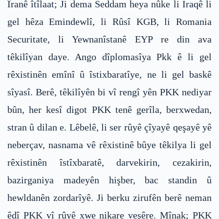
Îranê îtîlaat; Ji dema Seddam heya nûke li Iraqê li
gel hêza Emindewlî, li Rûsî KGB, li Romania
Securitate, li Yewnanîstanê EYP re din ava
têkilîyan daye. Ango dîplomasîya Pkk ê li gel
rêxistinên emînî û îstixbaratîye, ne li gel baskê
sîyasî. Berê, têkilîyên bi vî rengî yên PKK nediyar
bûn, her kesî digot PKK tenê gerîla, berxwedan,
stran û dilan e. Lêbelê, li ser rûyê çîyayê qeşayê yê
neberçav, nasnama vê rêxistinê bûye têkilya li gel
rêxistinên îstîxbaratê, darvekirin, cezakirin,
bazirganiya madeyên hişber, bac standin û
hewldanên zordarîyê. Ji berku zirufên berê neman
êdî PKK vî rûyê xwe nikare veşêre. Mînak; PKK