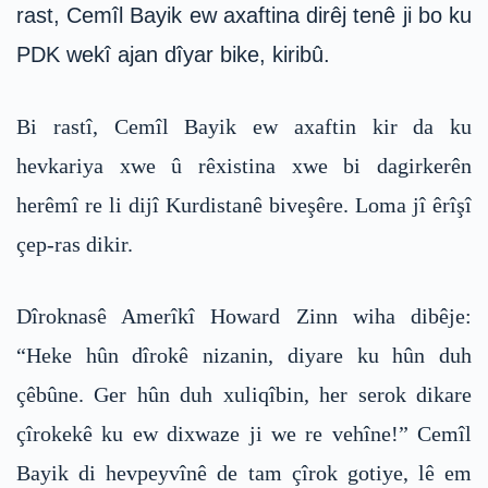
rast, Cemîl Bayik ew axaftina dirêj tenê ji bo ku
PDK wekî ajan dîyar bike, kiribû.
Bi rastî, Cemîl Bayik ew axaftin kir da ku
hevkariya xwe û rêxistina xwe bi dagirkerên
herêmî re li dijî Kurdistanê biveşêre. Loma jî êrîşî
çep-ras dikir.
Dîroknasê Amerîkî Howard Zinn wiha dibêje:
“Heke hûn dîrokê nizanin, diyare ku hûn duh
çêbûne. Ger hûn duh xuliqîbin, her serok dikare
çîrokekê ku ew dixwaze ji we re vehîne!” Cemîl
Bayik di hevpeyvînê de tam çîrok gotiye, lê em