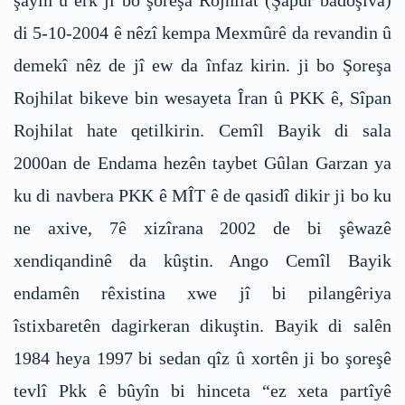
şayîn û erk ji bo şoreşa Rojhilat (Şapur badoşîva)
di 5-10-2004 ê nêzî kempa Mexmûrê da revandin û
demekî nêz de jî ew da înfaz kirin. ji bo Şoreşa
Rojhilat bikeve bin wesayeta Îran û PKK ê, Sîpan
Rojhilat hate qetilkirin. Cemîl Bayik di sala
2000an de Endama hezên taybet Gûlan Garzan ya
ku di navbera PKK ê MÎT ê de qasidî dikir ji bo ku
ne axive, 7ê xizîrana 2002 de bi şêwazê
xendiqandinê da kûştin. Ango Cemîl Bayik
endamên rêxistina xwe jî bi pilangêriya
îstixbaretên dagirkeran dikuştin. Bayik di salên
1984 heya 1997 bi sedan qîz û xortên ji bo şoreşê
tevlî Pkk ê bûyîn bi hinceta “ez xeta partîyê