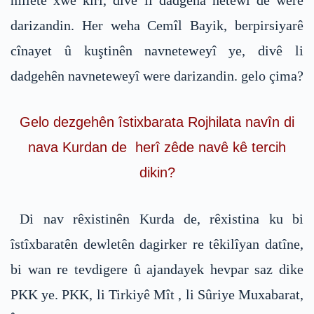
miletê xwe kirî, divê li dadgeha netewî de were
darizandin. Her weha Cemîl Bayik, berpirsiyarê
cînayet û kuştinên navneteweyî ye, divê li
dadgehên navneteweyî were darizandin. gelo çima?
Gelo dezgehên îstixbarata Rojhilata navîn di
nava Kurdan de herî zêde navê kê tercih
dikin?
Di nav rêxistinên Kurda de, rêxistina ku bi
îstîxbaratên dewletên dagirker re têkilîyan datîne,
bi wan re tevdigere û ajandayek hevpar saz dike
PKK ye. PKK, li Tirkiyê Mît , li Sûriye Muxabarat,