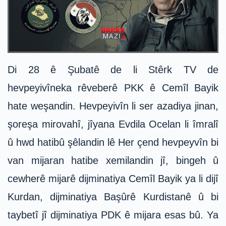
Di 28 ê Şubatê de li Stêrk TV de
hevpeyivîneka rêveberê PKK ê Cemîl Bayik
hate weşandin. Hevpeyivîn li ser azadiya jinan,
şoreşa mirovahî, jîyana Evdila Ocelan li îmralî
û hwd hatibû şêlandin lê Her çend hevpeyvîn bi
van mijaran hatibe xemilandin jî, bingeh û
cewherê mijarê dijminatiya Cemîl Bayik ya li dijî
Kurdan, dijminatiya Başûrê Kurdistanê û bi
taybetî jî dijminatiya PDK ê mijara esas bû. Ya