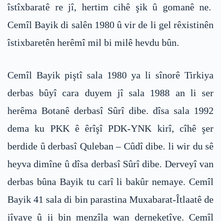
îstîxbaratê re jî, hertim cihê şik û gomanê ne.
Cemîl Bayik di salên 1980 û vir de li gel rêxistinên
îstixbaretên herêmî mil bi milê hevdu bûn.
Cemîl Bayik piştî sala 1980 ya li sînorê Tirkiya
derbas bûyî cara duyem jî sala 1988 an li ser
herêma Botanê derbasî Sûrî dibe. dîsa sala 1992
dema ku PKK ê êrîşî PDK-YNK kirî, cîhê şer
berdide û derbasî Quleban – Cûdî dibe. li wir du sê
heyva dimîne û dîsa derbasî Sûrî dibe. Derveyî van
derbas bûna Bayik tu carî li bakûr nemaye. Cemîl
Bayik 41 sala di bin parastina Muxabarat-Îtlaatê de
jîyaye û ji bin menzîla wan derneketîye. Cemîl