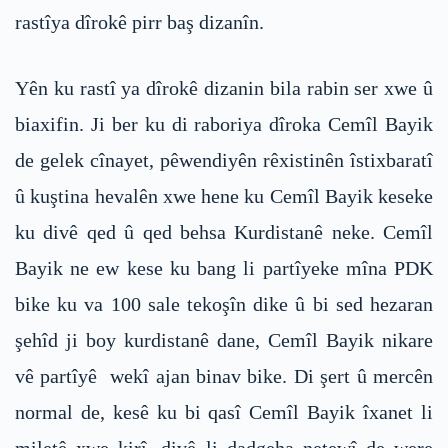
rastîya dîrokê pirr baş dizanîn.
Yên ku rastî ya dîrokê dizanin bila rabin ser xwe û
biaxifin. Ji ber ku di raboriya dîroka Cemîl Bayik
de gelek cînayet, pêwendiyên rêxistinên îstixbaratî
û kuştina hevalên xwe hene ku Cemîl Bayik keseke
ku divê qed û qed behsa Kurdistanê neke. Cemîl
Bayik ne ew kese ku bang li partîyeke mîna PDK
bike ku va 100 sale tekoşîn dike û bi sed hezaran
şehîd ji boy kurdistanê dane, Cemîl Bayik nikare
vê partîyê wekî ajan binav bike. Di şert û mercên
normal de, kesê ku bi qasî Cemîl Bayik îxanet li