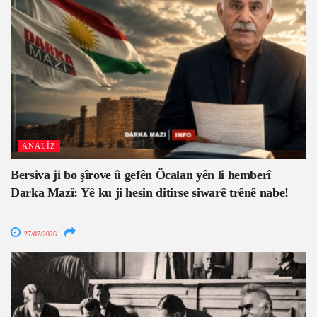
ANALÎZ
Bersiva ji bo şîrove û gefên Öcalan yên li hemberî
Darka Mazî: Yê ku ji hesin ditirse siwarê trênê nabe!
27/07/2026