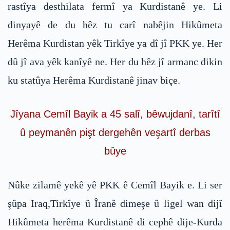
rastîya desthilata fermî ya Kurdistanê ye. Li
dinyayê de du hêz tu carî nabêjin Hikûmeta
Herêma Kurdistan yêk Tirkîye ya dî jî PKK ye. Her
dû jî ava yêk kanîyê ne. Her du hêz jî armanc dikin
ku statûya Herêma Kurdistanê jinav biçe.
Jîyana Cemîl Bayik a 45 salî, bêwujdanî, tarîtî
û peymanên pişt dergehên veşartî derbas
bûye
Nûke zilamê yekê yê PKK ê Cemîl Bayik e. Li ser
şûpa Iraq,Tirkîye û Îranê dimeşe û ligel wan dijî
Hikûmeta herêma Kurdistanê di cephê dije-Kurda