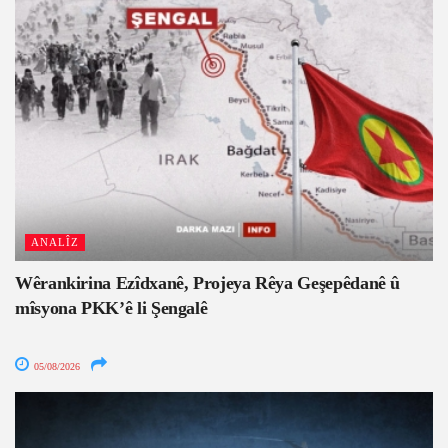
ANALÎZ
Wêrankirina Ezîdxanê, Projeya Rêya Geşepêdanê û
mîsyona PKK’ê li Şengalê
05/08/2026