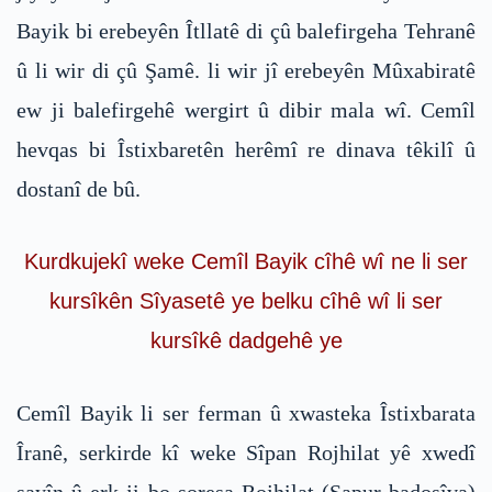
Bayik bi erebeyên Îtllatê di çû balefirgeha Tehranê
û li wir di çû Şamê. li wir jî erebeyên Mûxabiratê
ew ji balefirgehê wergirt û dibir mala wî. Cemîl
hevqas bi Îstixbaretên herêmî re dinava têkilî û
dostanî de bû.
Kurdkujekî weke Cemîl Bayik cîhê wî ne li ser
kursîkên Sîyasetê ye belku cîhê wî li ser
kursîkê dadgehê ye
Cemîl Bayik li ser ferman û xwasteka Îstixbarata
Îranê, serkirde kî weke Sîpan Rojhilat yê xwedî