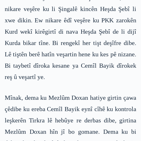
nikare veşêre ku li Şingalê kincên Heşda Şebî li
xwe dikin. Ew nikare êdî veşêre ku PKK zarokên
Kurd wekî kirêgirtî di nava Heşda Şebî de li dijî
Kurda bikar tîne. Bi rengekî her tişt deşîfre dibe.
Lê tiştên berê hatîn veşartin hene ku kes pê nizane.
Bi taybetî dîroka kesane ya Cemîl Bayik dîrokek
reş û veşartî ye.
Mînak, dema ku Mezlûm Doxan hatiye girtin çawa
çêdibe ku ereba Cemîl Bayik eynî cîhê ku kontrola
leşkerên Tirkra lê hebûye re derbas dibe, girtina
Mezlûm Doxan hîn jî bo gomane. Dema ku bi