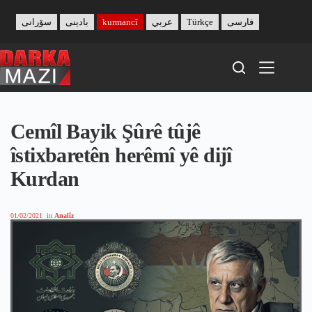
Skip
to
سۆرانی
بادینی
kurmancî
عربي
Türkçe
فارسی
content
Cemîl Bayik Şûrê tûjê
îstixbaretên herêmî yê dijî
Kurdan
01/02/2021
in
Analîz