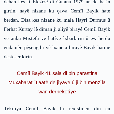
dehan kes li Elezîzê di Gulana 1979 an de hatin
girtin, nayê nizane ku çawa Cemîl Bayik hate
berdan. Dîsa kes nizane ku mala Hayri Durmuş û
Ferhat Kurtay lê diman ji alîyê birayê Cemîl Bayik
ve anku Mistefa ve hatîye îxbarkirin û ew herdu
endamên pêşeng bi vê îxaneta birayê Bayik hatine
desteser kirin.
Cemîl Bayik 41 sala di bin parastina
Muxabarat-Îtlaatê de jîyaye û ji bin menzîla
wan derneketîye
Têkiliya Cemîl Bayik bi rêxistinên din ên