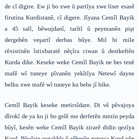
de cî digire. Ew ji bo xwe û partîya xwe liser esasê
firutina Kurdistanê, cî digere. Jîyana Cemîl Bayik
a 45 salî, bêwujdanî, tarîtî û peymanên pişt
dergehên veşartî derbas bûye. Mil bi mile
rêxistinên îstixbaratê nêçîra ciwan û destkeftên
Kurda dike. Keseke weke Cemîl Bayik ne bes tenê
mafê wî tuneye pîvanên yekîtîya Netewî dayne
belku xwe mafê wî tuneye ku behs jî bike.
Cemîl Bayik keseke metirsîdare. Di vê pêvajoya
dîrokî de ya ku ji bo gelê me derfetên mezin peyda
bûyî, kesên weke Cemîl Bayik zirarê didin qezîya
Kurd. Pêwîste ronakbîr û rêberên netewa Kurd yên