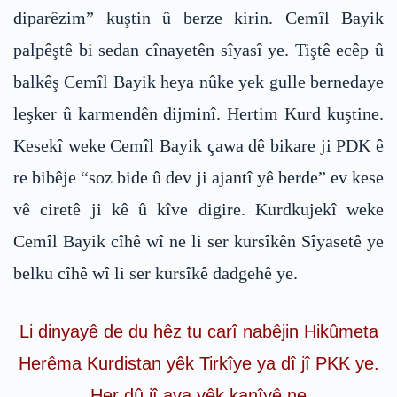
diparêzim” kuştin û berze kirin. Cemîl Bayik
palpêştê bi sedan cînayetên sîyasî ye. Tiştê ecêp û
balkêş Cemîl Bayik heya nûke yek gulle bernedaye
leşker û karmendên dijminî. Hertim Kurd kuştine.
Kesekî weke Cemîl Bayik çawa dê bikare ji PDK ê
re bibêje “soz bide û dev ji ajantî yê berde” ev kese
vê ciretê ji kê û kîve digire. Kurdkujekî weke
Cemîl Bayik cîhê wî ne li ser kursîkên Sîyasetê ye
belku cîhê wî li ser kursîkê dadgehê ye.
Li dinyayê de du hêz tu carî nabêjin Hikûmeta
Herêma Kurdistan yêk Tirkîye ya dî jî PKK ye.
Her dû jî ava yêk kanîyê ne