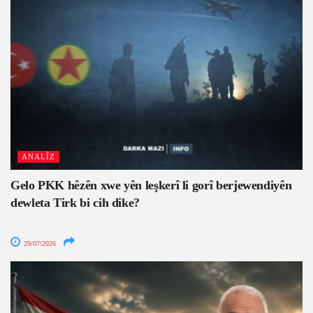
ANALÎZ
Gelo PKK hêzên xwe yên leşkerî li gorî berjewendiyên
dewleta Tirk bi cih dike?
29/07/2026