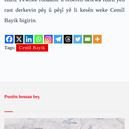
rast derkevin pêş û pêşî yê li kesên weke Cemîl
Bayik bigirin.
Tags:
Cemîl Bayik
Pustên heman beş