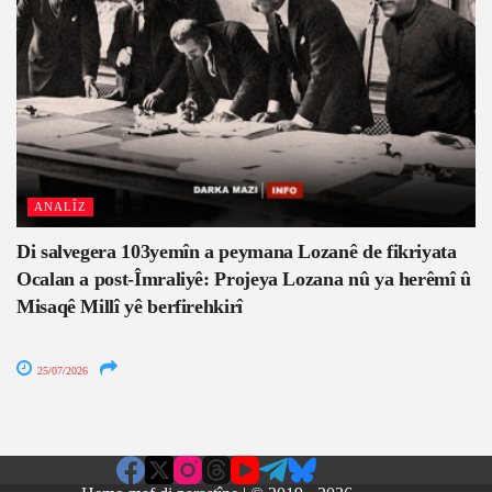
ANALÎZ
Di salvegera 103yemîn a peymana Lozanê de fikriyata
Ocalan a post-Îmraliyê: Projeya Lozana nû ya herêmî û
Misaqê Millî yê berfirehkirî
25/07/2026