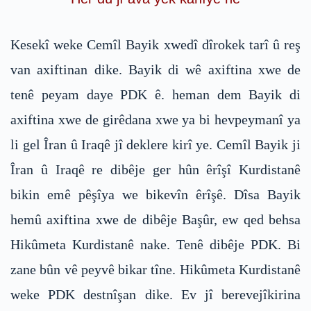
Kesekî weke Cemîl Bayik xwedî dîrokek tarî û reş
van axiftinan dike. Bayik di wê axiftina xwe de
tenê peyam daye PDK ê. heman dem Bayik di
axiftina xwe de girêdana xwe ya bi hevpeymanî ya
li gel Îran û Iraqê jî deklere kirî ye. Cemîl Bayik ji
Îran û Iraqê re dibêje ger hûn êrîşî Kurdistanê
bikin emê pêşîya we bikevîn êrîşê. Dîsa Bayik
hemû axiftina xwe de dibêje Başûr, ew qed behsa
Hikûmeta Kurdistanê nake. Tenê dibêje PDK. Bi
zane bûn vê peyvê bikar tîne. Hikûmeta Kurdistanê
weke PDK destnîşan dike. Ev jî berevejîkirina