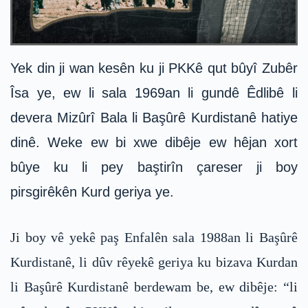
Yek din ji wan kesên ku ji PKKê qut bûyî Zubêr
Îsa ye, ew li sala 1969an li gundê Êdlibê li
devera Mizûrî Bala li Başûrê Kurdistanê hatiye
dinê. Weke ew bi xwe dibêje ew hêjan xort
bûye ku li pey baştirîn çareser ji boy
pirsgirêkên Kurd geriya ye.
Ji boy vê yekê paş Enfalên sala 1988an li Başûrê
Kurdistanê, li dûv rêyekê geriya ku bizava Kurdan
li Başûrê Kurdistanê berdewam be, ew dibêje: “li