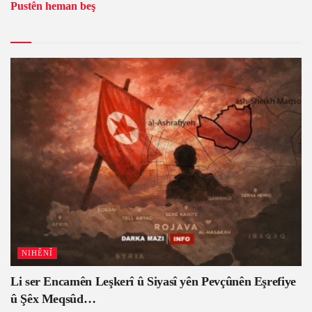
Pustên heman beş
NIHÊNÎ
Li ser Encamên Leşkerî û Siyasî yên Pevçûnên Eşrefiye
û Şêx Meqsûd…