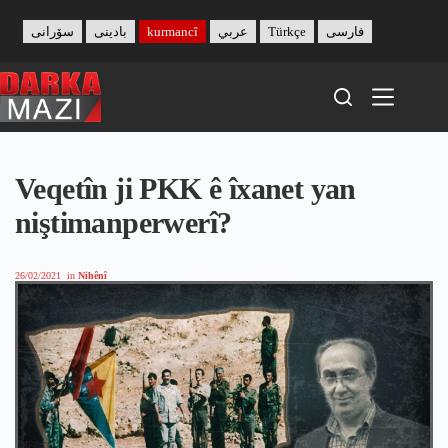
Skip
to
سۆرانی
بادینی
kurmancî
عربي
Türkçe
فارسی
content
Veqetîn ji PKK ê îxanet yan
niştimanperwerî?
26/02/2021
in
Nihênî