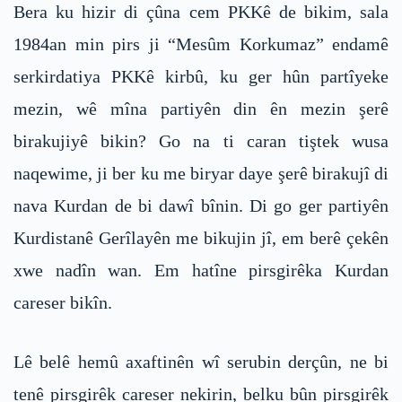
Bera ku hizir di çûna cem PKKê de bikim, sala
1984an min pirs ji “Mesûm Korkumaz” endamê
serkirdatiya PKKê kirbû, ku ger hûn partîyeke
mezin, wê mîna partiyên din ên mezin şerê
birakujiyê bikin? Go na ti caran tiştek wusa
naqewime, ji ber ku me biryar daye şerê birakujî di
nava Kurdan de bi dawî bînin. Di go ger partiyên
Kurdistanê Gerîlayên me bikujin jî, em berê çekên
xwe nadîn wan. Em hatîne pirsgirêka Kurdan
careser bikîn.
Lê belê hemû axaftinên wî serubin derçûn, ne bi
tenê pirsgirêk careser nekirin, belku bûn pirsgirêk