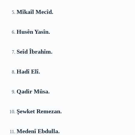
Mîkaîl Mecîd.
Husên Yasîn.
Seîd Îbrahîm.
Hadî Elî.
Qadir Mûsa.
Şewket Remezan.
Medenî Ebdulla.