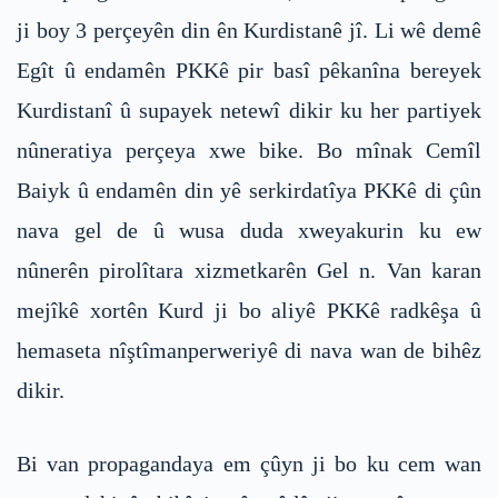
ji boy 3 perçeyên din ên Kurdistanê jî. Li wê demê
Egît û endamên PKKê pir basî pêkanîna bereyek
Kurdistanî û supayek netewî dikir ku her partiyek
nûneratiya perçeya xwe bike. Bo mînak Cemîl
Baiyk û endamên din yê serkirdatîya PKKê di çûn
nava gel de û wusa duda xweyakurin ku ew
nûnerên pirolîtara xizmetkarên Gel n. Van karan
mejîkê xortên Kurd ji bo aliyê PKKê radkêşa û
hemaseta nîştîmanperweriyê di nava wan de bihêz
dikir.
Bi van propagandaya em çûyn ji bo ku cem wan