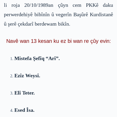
li roja 20/10/1989an çûyn cem PKKê daku
perwerdehiyê bibînîn û vegerîn Başûrê Kurdistanê
û şerê çekdarî berdewam bikîn.
Navê wan 13 kesan ku ez bi wan re çûy evin:
Mistefa Şefîq “Arî”.
Ezîz Weysî.
Elî Teter.
Esed Îsa.