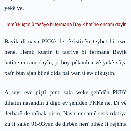
yekê ye.
Hemû kuştin û tasfiye bi fermana Bayik hatîne encam dayîn
Bayik di nava PKKê de rêxistinên teybet bi xwe
hene. Hemû kuştin û tasfiye bi fermana Bayik
hatîne encam dayîn, ji boy pêkanîna vê yekê sûça
xaîn bûn ajan bûnê dida pal wan û ew dikuştin.
A seyr eve piştî çend sala weke şehîdên PKKê
dihatin nasandin û digo ev şehîdên PKKê ne. Di vê
derbarê de mînak pirin, Nasir endamê serkirdatiya
ku li salên 91-93yan de dirbên herî bihêz li rejêma