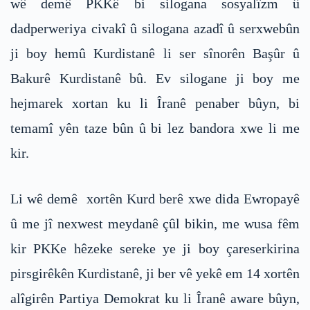
wê demê PKKê bi silogana sosyalîzm û
dadperweriya civakî û silogana azadî û serxwebûn
ji boy hemû Kurdistanê li ser sînorên Başûr û
Bakurê Kurdistanê bû. Ev silogane ji boy me
hejmarek xortan ku li Îranê penaber bûyn, bi
temamî yên taze bûn û bi lez bandora xwe li me
kir.
Li wê demê xortên Kurd berê xwe dida Ewropayê
û me jî nexwest meydanê çûl bikin, me wusa fêm
kir PKKe hêzeke sereke ye ji boy çareserkirina
pirsgirêkên Kurdistanê, ji ber vê yekê em 14 xortên
alîgirên Partiya Demokrat ku li Îranê aware bûyn,