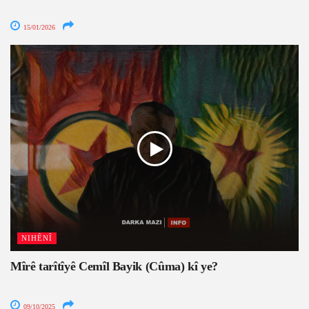
15/01/2026
NIHÊNÎ
Mîrê tarîtîyê Cemîl Bayik (Cûma) kî ye?
09/10/2025