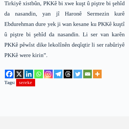
Tirkiyê xistbûn, PKKê bi xwe kuşt û piştre bi şehîd
da nasandin, yan jî Haronê Sermezin kurê
Ebdurehman dure yek ji wan kesane ku PKKê kuştî
û piştre bi şehîd da nasandin. Li ser van karên
PKKê pêwîst dike lekolînên deqîqtir li ser rabûriyê
PKKê were kirin”.
Tags:
sereke