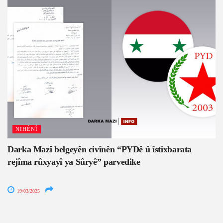
NIHÊNÎ
Darka Mazî belgeyên civînên “PYDê û îstixbarata
rejîma rûxyayî ya Sûryê” parvedike
19/03/2025