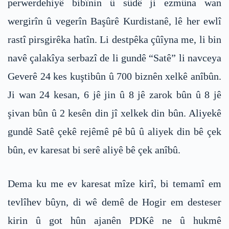
perwerdehiyê bibînin û sûdê ji ezmûna wan
wergirîn û vegerîn Başûrê Kurdistanê, lê her ewlî
rastî pirsgirêka hatîn. Li destpêka çûîyna me, li bin
navê çalakîya serbazî de li gundê “Satê” li navceya
Geverê 24 kes kuştibûn û 700 biznên xelkê anîbûn.
Ji wan 24 kesan, 6 jê jin û 8 jê zarok bûn û 8 jê
şivan bûn û 2 kesên din jî xelkek din bûn. Aliyekê
gundê Satê çekê rejêmê pê bû û aliyek din bê çek
bûn, ev karesat bi serê aliyê bê çek anîbû.
Dema ku me ev karesat mîze kirî, bi temamî em
tevlîhev bûyn, di wê demê de Hogir em desteser
kirin û got hûn ajanên PDKê ne û hukmê