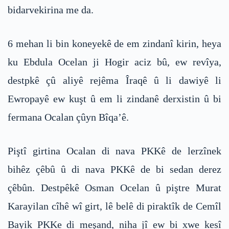
bidarvekirina me da.
6 mehan li bin koneyekê de em zindanî kirin, heya
ku Ebdula Ocelan ji Hogir aciz bû, ew revîya,
destpkê çû aliyê rejêma Îraqê û li dawiyê li
Ewropayê ew kuşt û em li zindanê derxistin û bi
fermana Ocalan çûyn Bîqa’ê.
Piştî girtina Ocalan di nava PKKê de lerzînek
bihêz çêbû û di nava PKKê de bi sedan derez
çêbûn. Destpêkê Osman Ocelan û piştre Murat
Karayilan cîhê wî girt, lê belê di piraktîk de Cemîl
Bayik PKKe di meşand, niha jî ew bi xwe kesî