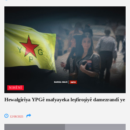
NIHÊNÎ
Hewalgîrîya YPGê mafyayeka leşfiroşiyê damezrandî ye
12/08/2025