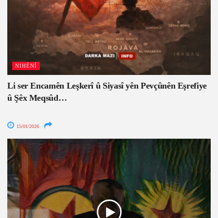
NIHÊNÎ
Li ser Encamên Leşkerî û Siyasî yên Pevçûnên Eşrefiye
û Şêx Meqsûd…
15/01/2026