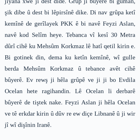
jîyana xwe ji dest dide. Grûp ji bûyerê bi guman,
şik dibe û dest bi lêpirsînê dike. Di nav grûpa ketî
kemînê de gerîlayek PKK ê bi navê Feyzi Aslan,
navê kod Selîm heye. Tebanca vî kesî 30 Metra
dûrî cihê ku Mehsûm Korkmaz lê hatî qetil kirin e.
Bi gotinek din, dema ku ketîn kemînê, wî gulle
berda Mehsûm Korkmaz û tebance avêt cihê
bûyerê. Ev rewş ji hêla grûpê ve ji ji bo Evdila
Ocelan hete ragihandin. Lê Ocelan li derbarê
bûyerê de tiştek nake. Feyzi Aslan ji hêla Ocelan
ve tê erkdar kirin û dûv re ew diçe Libnanê û ji wir
jî wî dişînin Iranê.