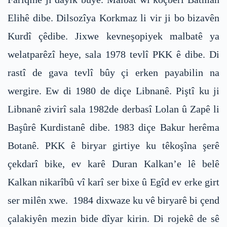
Elihê dibe. Dilsozîya Korkmaz li vir ji bo bizavên
Kurdî çêdibe. Jixwe kevneşopiyek malbatê ya
welatparêzî heye, sala 1978 tevlî PKK ê dibe. Di
rastî de gava tevlî bûy çi erken payabilin na
wergire. Ew di 1980 de diçe Libnanê. Piştî ku ji
Libnanê zivirî sala 1982de derbasî Lolan û Zapê li
Başûrê Kurdistanê dibe. 1983 diçe Bakur herêma
Botanê. PKK ê biryar girtiye ku têkoşîna şerê
çekdarî bike, ev karê Duran Kalkan’e lê belê
Kalkan nikarîbû vî karî ser bixe û Egîd ev erke girt
ser milên xwe. 1984 dixwaze ku vê biryarê bi çend
çalakiyên mezin bide dîyar kirin. Di rojekê de sê