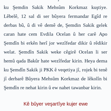
ku Şemdin Sakik Mehsûm Korkmaz kuştiye.
Lêbelê, 12 sal di ser bûyera fermandar Egîd re
derbas bû, û di vê demê de, Şemdin Sakik gelek
caran hate cem Evdila Ocelan û her carê Apo
Şemdîn bi erkên herî jor wezîfedar dikir û rêdikir
welat. Şemdîn Sakik weke cêgirê Ocelan li ser
hemû qada Bakûr hate wezîfedar kirin. Heya dema
ku Şemdîn Sakik ji PKK ê veqetiya jî, rojek bi tenê
jî derbarê Bûyera Mehsûm Korkmaz de lêkolîn bi
Şemdîn re nehat kirin û ew nahet tawanbar kirin.
Kê bûyer veşartîye kujer ewe