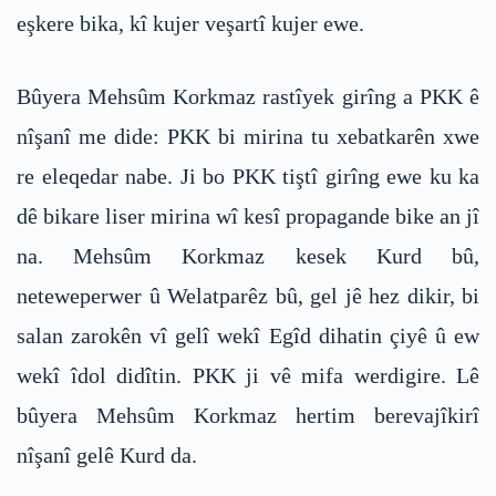
eşkere bika, kî kujer veşartî kujer ewe.
Bûyera Mehsûm Korkmaz rastîyek girîng a PKK ê
nîşanî me dide: PKK bi mirina tu xebatkarên xwe
re eleqedar nabe. Ji bo PKK tiştî girîng ewe ku ka
dê bikare liser mirina wî kesî propagande bike an jî
na. Mehsûm Korkmaz kesek Kurd bû,
neteweperwer û Welatparêz bû, gel jê hez dikir, bi
salan zarokên vî gelî wekî Egîd dihatin çiyê û ew
wekî îdol didîtin. PKK ji vê mifa werdigire. Lê
bûyera Mehsûm Korkmaz hertim berevajîkirî
nîşanî gelê Kurd da.