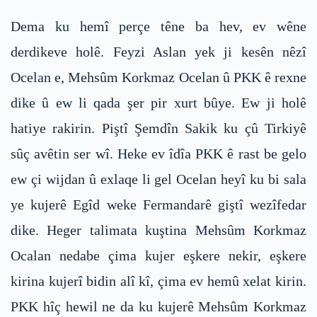
Dema ku hemî perçe têne ba hev, ev wêne
derdikeve holê. Feyzi Aslan yek ji kesên nêzî
Ocelan e, Mehsûm Korkmaz Ocelan û PKK ê rexne
dike û ew li qada şer pir xurt bûye. Ew ji holê
hatiye rakirin. Piştî Şemdîn Sakik ku çû Tirkiyê
sûç avêtin ser wî. Heke ev îdîa PKK ê rast be gelo
ew çi wijdan û exlaqe li gel Ocelan heyî ku bi sala
ye kujerê Egîd weke Fermandarê giştî wezîfedar
dike. Heger talimata kuştina Mehsûm Korkmaz
Ocalan nedabe çima kujer eşkere nekir, eşkere
kirina kujerî bidin alî kî, çima ev hemû xelat kirin.
PKK hîç hewil ne da ku kujerê Mehsûm Korkmaz