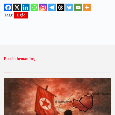
Tags:
Egîd
Pustên heman beş