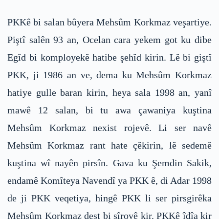
PKKê bi salan bûyera Mehsûm Korkmaz veşartiye.
Piştî salên 93 an, Ocelan cara yekem got ku dibe
Egîd bi komployekê hatibe şehîd kirin. Lê bi giştî
PKK, ji 1986 an ve, dema ku Mehsûm Korkmaz
hatiye gulle baran kirin, heya sala 1998 an, yanî
mawê 12 salan, bi tu awa çawaniya kuştina
Mehsûm Korkmaz nexist rojevê. Li ser navê
Mehsûm Korkmaz rant hate çêkirin, lê sedemê
kuştina wî nayên pirsîn. Gava ku Şemdin Sakik,
endamê Komîteya Navendî ya PKK ê, di Adar 1998
de ji PKK veqetiya, hingê PKK li ser pirsgirêka
Mehsûm Korkmaz dest bi şîrovê kir. PKKê îdîa kir