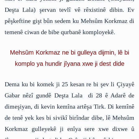
Deşta Lala) şervan tevlî vê rêxistinê dibin. Ev
pêşkeftine gişt bûn sedem ku Mehsûm Korkmaz di
temenê ciwan de bibe qurbanê komployekê.
Mehsûm Korkmaz ne bi gulleya dijmin, lê bi
komplo ya hundir jîyana xwe ji dest dide
Dema ku bi komek ji 25 kesan re bi şev li Çiyayê
Gabar nêzî gundê Deşta Lala di 28 ê Adarê de
dimeşiyan, di kevin kemîna artêşa Tirk. Di kemînê
de tenê yek kes bi sivikî birîndar dibe, lê Mehsûm
Korkmaz gulleyekê ji enîya sere xwe dixwe û