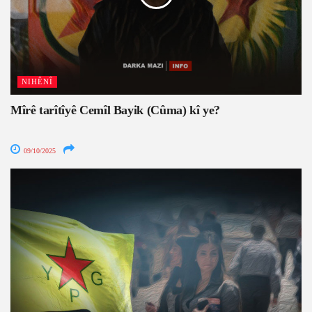
NIHÊNÎ
Mîrê tarîtîyê Cemîl Bayik (Cûma) kî ye?
09/10/2025