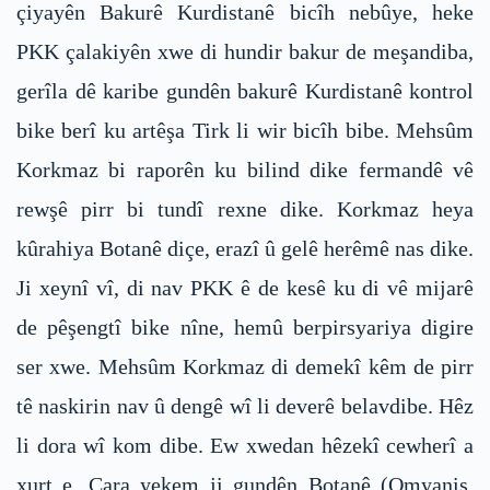
çiyayên Bakurê Kurdistanê bicîh nebûye, heke
PKK çalakiyên xwe di hundir bakur de meşandiba,
gerîla dê karibe gundên bakurê Kurdistanê kontrol
bike berî ku artêşa Tirk li wir bicîh bibe. Mehsûm
Korkmaz bi raporên ku bilind dike fermandê vê
rewşê pirr bi tundî rexne dike. Korkmaz heya
kûrahiya Botanê diçe, erazî û gelê herêmê nas dike.
Ji xeynî vî, di nav PKK ê de kesê ku di vê mijarê
de pêşengtî bike nîne, hemû berpirsyariya digire
ser xwe. Mehsûm Korkmaz di demekî kêm de pirr
tê naskirin nav û dengê wî li deverê belavdibe. Hêz
li dora wî kom dibe. Ew xwedan hêzekî cewherî a
xurt e. Cara yekem ji gundên Botanê (Omyanis,