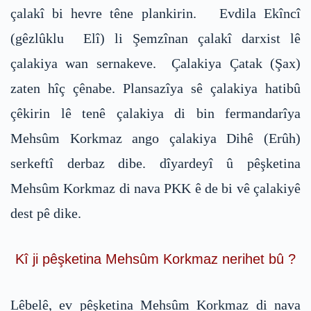
çalakî bi hevre têne plankirin. Evdila Ekîncî
(gêzlûklu Elî) li Şemzînan çalakî darxist lê
çalakiya wan sernakeve. Çalakiya Çatak (Şax)
zaten hîç çênabe. Plansazîya sê çalakiya hatibû
çêkirin lê tenê çalakiya di bin fermandarîya
Mehsûm Korkmaz ango çalakiya Dihê (Erûh)
serkeftî derbaz dibe. dîyardeyî û pêşketina
Mehsûm Korkmaz di nava PKK ê de bi vê çalakiyê
dest pê dike.
Kî ji pêşketina Mehsûm Korkmaz nerihet bû ?
Lêbelê, ev pêşketina Mehsûm Korkmaz di nava