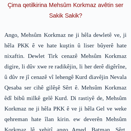
Çima qetilkirina Mehsûm Korkmaz avêtin ser
Sakik Sakik?
Ango, Mehsûm Korkmaz ne ji hêla dewletê ve, ji
hêla PKK ê ve hate kuştin û liser bûyerê hate
nixaftin. Dewlet Tirk cenazê Mehsûm Korkmaz
digire, li dûv xwe re radikêjin, li her derê digêrîne,
û dûv re jî cenazê vî lehengê Kurd diavêjin Nevala
Qesaba ser cihê gilêşê Sêrt ê. Mehsûm Korkmaz
êdî bibû milkê gelê Kurd. Di rastiyê de, Mehsûm
Korkmaz ne ji hêla PKK ê ve ji hêla Gel ve weke
qehreman hate îlan kirin. ew deverên Mehsûm
Korkmaz lê xebitî ango Amed, Batman, Sêrt,