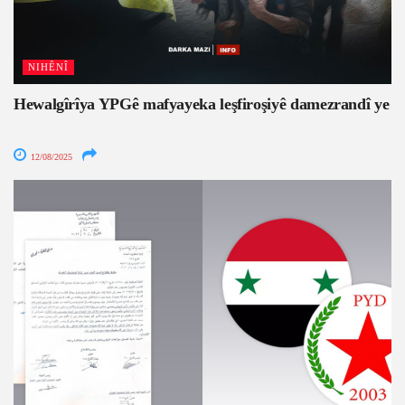
NIHÊNÎ
Hewalgîrîya YPGê mafyayeka leşfiroşiyê damezrandî ye
12/08/2025