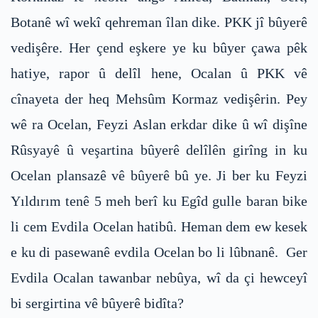
Botanê wî wekî qehreman îlan dike. PKK jî bûyerê
vedişêre. Her çend eşkere ye ku bûyer çawa pêk
hatiye, rapor û delîl hene, Ocalan û PKK vê
cînayeta der heq Mehsûm Kormaz vedişêrin. Pey
wê ra Ocelan, Feyzi Aslan erkdar dike û wî dişîne
Rûsyayê û veşartina bûyerê delîlên girîng in ku
Ocelan plansazê vê bûyerê bû ye. Ji ber ku Feyzi
Yıldırım tenê 5 meh berî ku Egîd gulle baran bike
li cem Evdila Ocelan hatibû. Heman dem ew kesek
e ku di pasewanê evdila Ocelan bo li lûbnanê. Ger
Evdila Ocalan tawanbar nebûya, wî da çi hewceyî
bi sergirtina vê bûyerê bidîta?