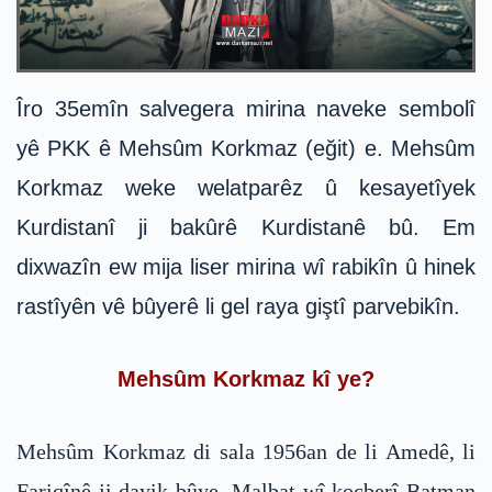
Îro 35emîn salvegera mirina naveke sembolî
yê PKK ê Mehsûm Korkmaz (eğit) e. Mehsûm
Korkmaz weke welatparêz û kesayetîyek
Kurdistanî ji bakûrê Kurdistanê bû. Em
dixwazîn ew mija liser mirina wî rabikîn û hinek
rastîyên vê bûyerê li gel raya giştî parvebikîn.
Mehsûm Korkmaz kî ye?
Mehsûm Korkmaz di sala 1956an de li Amedê, li
Fariqînê ji dayik bûye. Malbat wî koçberî Batman