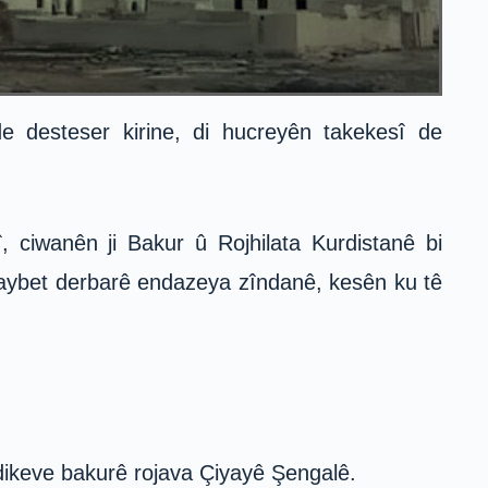
 desteser kirine, di hucreyên takekesî de
 ciwanên ji Bakur û Rojhilata Kurdistanê bi
taybet derbarê endazeya zîndanê, kesên ku tê
dikeve bakurê rojava Çiyayê Şengalê.