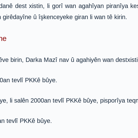
nê dest xistin, li gorî wan agahîyan piranîya ke
 girêdayîne û îşkenceyeke giran li wan tê kirin.
ne
êve birin, Darka Mazî nav û agahiyên wan destxisti
000an tevlî PKKê bûye.
ê ye, li salên 2000an tevlî PKKê bûye, pisporîya te
an tevlî PKKê bûye.