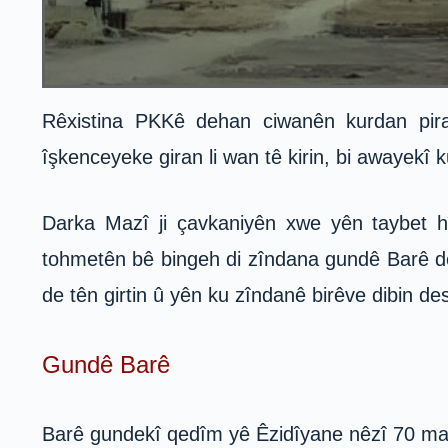
Rêxistina PKKê dehan ciwanên kurdan pira
îşkenceyeke giran li wan tê kirin, bi awayekî
Darka Mazî ji çavkaniyên xwe yên taybet hî
tohmetên bê bingeh di zîndana gundê Barê de
de tên girtin û yên ku zîndanê birêve dibin des
Gundê Barê
Barê gundekî qedîm yê Êzidîyane nêzî 70 mala