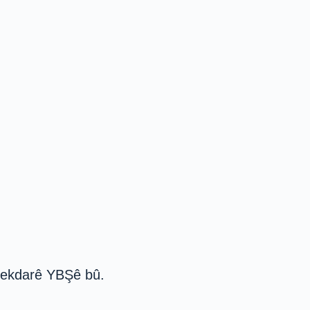
 çekdarê YBŞê bû.