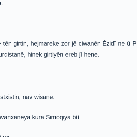
e.
tên girtin, hejmareke zor jê ciwanên Êzidî ne û 
urdistanê, hinek girtiyên ereb jî hene.
stxistin, nav wisane:
hvanxaneya kura Simoqiya bû.