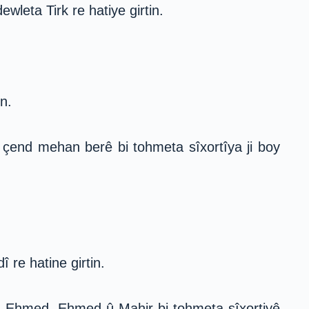
wleta Tirk re hatiye girtin.
n.
çend mehan berê bi tohmeta sîxortîya ji boy
re hatine girtin.
, Ehmed, Ehmed û Mahir bi tohmeta sîxortiyê