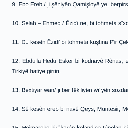
9. Ebo Ereb / ji şêniyên Qamişloyê ye, berpirs
10. Selah – Ehmed / Êzidî ne, bi tohmeta sîxor
11. Du kesên Êzidî bi tohmeta kuştina Pîr Çe
12. Ebdulla Hedu Esker bi kodnavê Rênas, e
Tirkiyê hatiye girtin.
13. Bextiyar wan/ ji ber têkiliyên wî yên sozda
14. Sê kesên ereb bi navê Qeys, Muntesir, Me
15. Hejmareke kirêkarên kolandina tûnelan 