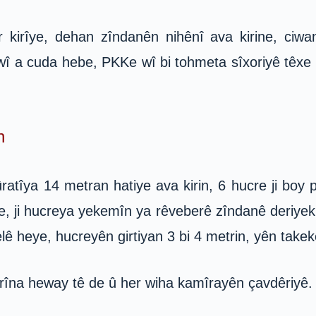
 kirîye, dehan zîndanên nihênî ava kirine, ciwa
 wî a cuda hebe, PKKe wî bi tohmeta sîxoriyê têxe 
n
kûratîya 14 metran hatiye ava kirin, 6 hucre ji b
e, ji hucreya yekemîn ya rêveberê zîndanê deriyek
elê heye, hucreyên girtiyan 3 bi 4 metrin, yên takek
erîna heway tê de û her wiha kamîrayên çavdêriyê.