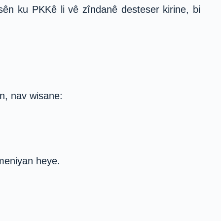
sên ku PKKê li vê zîndanê desteser kirine, bi
n, nav wisane:
qmeniyan heye.