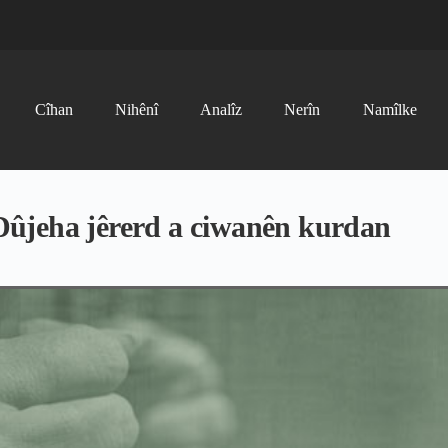
Cîhan
Nihênî
Analîz
Nerîn
Namîlke
ûjeha jêrerd a ciwanên kurdan