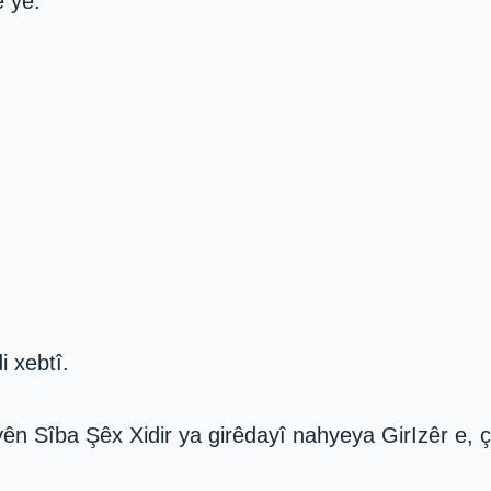
ê ye.
i xebtî.
nyên Sîba Şêx Xidir ya girêdayî nahyeya GirIzêr e,