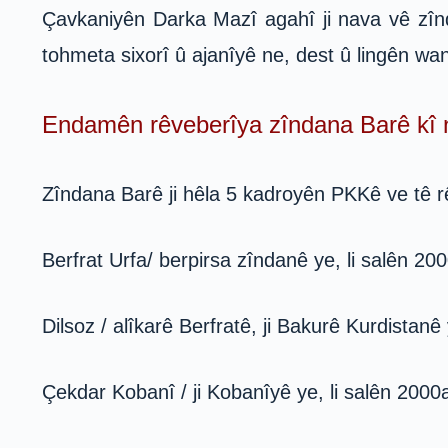
Çavkaniyên Darka Mazî agahî ji nava vê zînda
tohmeta sixorî û ajanîyê ne, dest û lingên wan
Endamên rêveberîya zîndana Barê kî 
Zîndana Barê ji hêla 5 kadroyên PKKê ve tê r
Berfrat Urfa/ berpirsa zîndanê ye, li salên 2
Dilsoz / alîkarê Berfratê, ji Bakurê Kurdistan
Çekdar Kobanî / ji Kobanîyê ye, li salên 2000