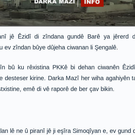
nî jê Êzidî di zîndana gundê Barê ya jêrerd de
 ku ev zîndan bûye dûjeha ciwanan li Şengalê.
n bû ku rêxistina PKKê bi dehan ciwanên Êzidî,
 desteser kirine. Darka Mazî her wiha agahiyên 
txistine, emê di vê raporê de ber çav bikin.
n lê ne û piranî jê ji eşîra Simoqîyan e, ev gund 