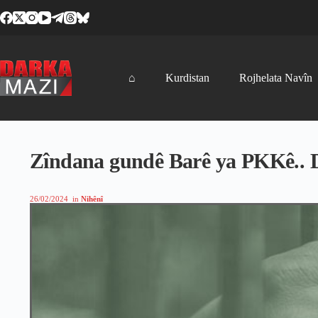
Skip
to
content
⌂
Kurdistan
Rojhelata Navîn
Zîndana gundê Barê ya PKKê.. D
26/02/2024
in
Nihênî