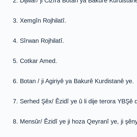
2. Dijwar/ ji Cizîra Botan ya Bakurê Kurdistan
3. Xemgîn Rojhilatî.
4. Sîrwan Rojhilatî.
5. Cotkar Amed.
6. Botan / ji Agiriyê ya Bakurê Kurdistanê ye.
7. Serhed Şêx/ Êzidî ye û li dije terora YBŞê d
8. Mensûr/ Êzidî ye ji hoza Qeyranî ye, ji şê