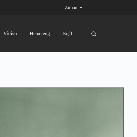
Ziman
Vîdîyo
Hemereng
Erşîf