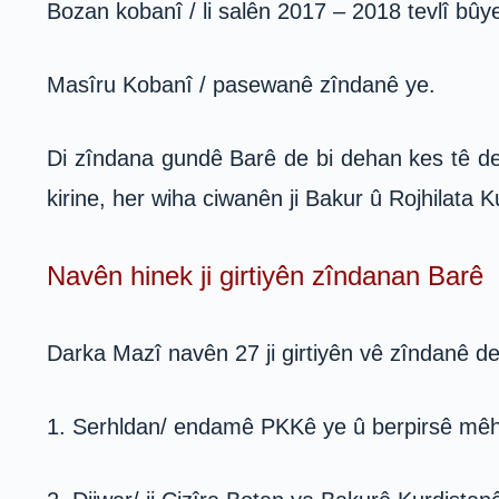
Bozan kobanî / li salên 2017 – 2018 tevlî bûy
Masîru Kobanî / pasewanê zîndanê ye.
Di zîndana gundê Barê de bi dehan kes tê de 
kirine, her wiha ciwanên ji Bakur û Rojhilata K
Navên hinek ji girtiyên zîndanan Barê
Darka Mazî navên 27 ji girtiyên vê zîndanê de
1. Serhldan/ endamê PKKê ye û berpirsê mê