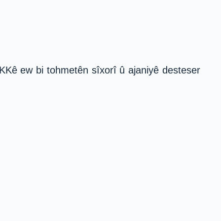
PKKê ew bi tohmetên sîxorî û ajaniyê desteser