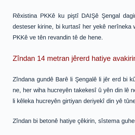
Rêxistina PKKê ku piştî DAIŞê Şengal dagir
desteser kirine, bi kurtasî her yekê nerîneka
PKKê ve tên revandin tê de hene.
Zîndan 14 metran jêrerd hatiye avakiri
Zîndana gundê Barê li Şengalê li jêr erd bi 
ne, her wiha hucreyên takekesî û yên din lê n
li kêleka hucreyên girtiyan deriyekî din yê tûn
Zîndan bi betonê hatiye çêkirin, sîstema guh