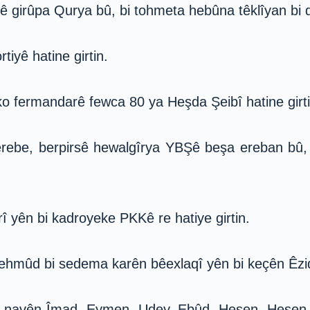
ê girûpa Qurya bû, bi tohmeta hebûna têklîyan bi de
tiyê hatine girtin.
ko fermandarê fewca 80 ya Heşda Şeibî hatine girti
rebe, berpirsê hewalgîrya YBŞê beşa ereban bû, 
rî yên bi kadroyeke PKKê re hatiye girtin.
hmûd bi sedema karên bêexlaqî yên bi keçên Êzidî 
bi navên Îmad, Eymen, Udey, Ebûd, Hesen, Hesen