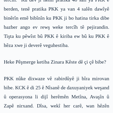
berden, tenê pratika PKK ya van 4 salên dawîyê
binêrîn emê bibînîn ku PKK ji bo hatina tirka dibe
bazber ango ev rewş weke tercîh tê pejirandin.
Tişta ku pêwîst bû PKK ê kiriba ew bû ku PKK ê
hêza xwe ji deverê veguhestiba.
Heke Pêşmerge ketiba Zinara Kêste dê çi çê bibe?
PKK nûke dixwaze vê rabirdûyê ji bîra mirovan
bibe. KCK ê di 25 ê Nîsanê de daxuyaniyek weşand
û operasyona li dijî herêmên Metîna, Avaşîn û
Zapê nirxand. Dîsa, wekî her carê, wan hêzên