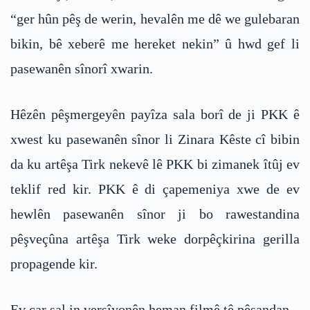
“ger hûn pêş de werin, hevalên me dê we gulebaran
bikin, bê xeberê me hereket nekin” û hwd gef li
pasewanên sînorî xwarin.
Hêzên pêşmergeyên payîza sala borî de ji PKK ê
xwest ku pasewanên sînor li Zinara Kêste cî bibin
da ku artêşa Tirk nekevê lê PKK bi zimanek îtûj ev
teklif red kir. PKK ê di çapemeniya xwe de ev
hewlên pasewanên sînor ji bo rawestandina
pêşveçûna artêşa Tirk weke dorpêçkirina gerilla
propagende kir.
Ev çar sal in versîyonên heman filmê tê pêşandan