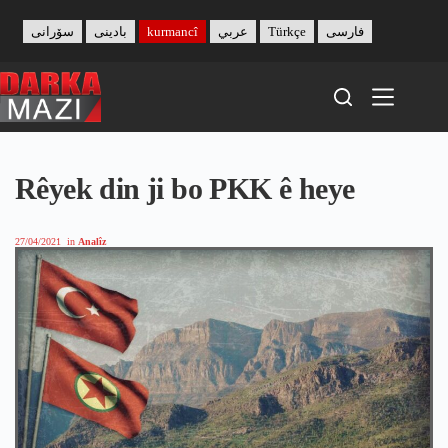
Skip
to
سۆرانی
بادینی
kurmancî
عربي
Türkçe
فارسی
content
Rêyek din ji bo PKK ê heye
27/04/2021
in
Analîz