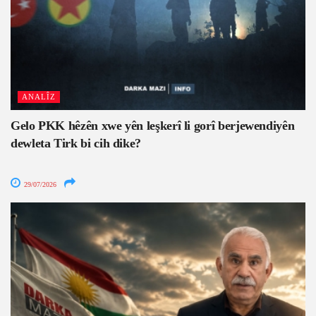
ANALÎZ
Gelo PKK hêzên xwe yên leşkerî li gorî berjewendiyên
dewleta Tirk bi cih dike?
29/07/2026