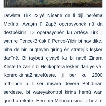
Dewleta Tirk 23’yê Nîsanê de li dijî herêma
Metîna, Avaşîn û Zapê operasyonek nû da
destpêkirin. Di operasyonên ku Artêşa Tirk ji
wan re Pence-Brûsk û Pence-Yildir bi nav dike,
niha de hin nuqteyên girîng ên stratejîk leşker
danînê. Bi taybetî çiyayê ku bi navê Zinara
Kêste tê zanîn bi Helîkoptera leşker danîye yê.
KontrolkirinaZinareKeste, ji ber ku 2500
mtbilinde û li ser mişara devera Behdînan
serdeste, bi wateyakontrol kirina hemû wan
gund û rêkatê. Herêma Metînaû sînor ji hev tê