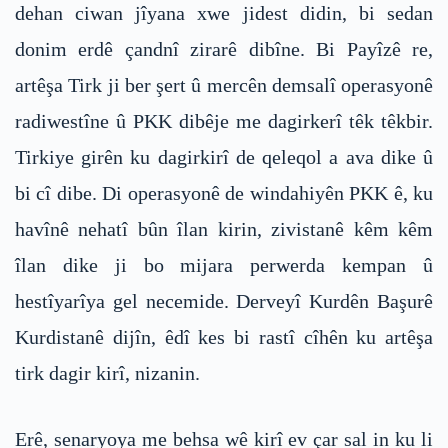
dehan ciwan jîyana xwe jidest didin, bi sedan
donim erdê çandnî zirarê dibîne. Bi Payîzê re,
artêşa Tirk ji ber şert û mercên demsalî operasyonê
radiwestîne û PKK dibêje me dagirkerî têk têkbir.
Tirkiye girên ku dagirkirî de qeleqol a ava dike û
bi cî dibe. Di operasyonê de windahiyên PKK ê, ku
havînê nehatî bûn îlan kirin, zivistanê kêm kêm
îlan dike ji bo mijara perwerda kempan û
hestîyarîya gel necemide. Derveyî Kurdên Başurê
Kurdistanê dijîn, êdî kes bi rastî cîhên ku artêşa
tirk dagir kirî, nizanin.
Erê, senaryoya me behsa wê kirî ev çar sal in ku li