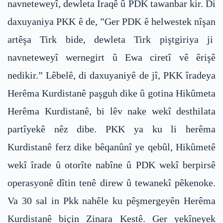
navneteweyî, dewleta Iraqê û PDK tawanbar kir. Di
daxuyaniya PKK ê de, ”Ger PDK ê helwestek nîşan
artêşa Tirk bide, dewleta Tirk piştgiriya ji
navneteweyî wernegirt û Ewa ciretî vê êrişê
nedikir.” Lêbelê, di daxuyaniyê de jî, PKK îradeya
Herêma Kurdistanê paşguh dike û gotina Hikûmeta
Herêma Kurdistanê, bi lêv nake wekî desthilata
partîyekê nêz dibe. PKK ya ku li herêma
Kurdistanê ferz dike bêqanûnî ye qebûl, Hikûmetê
wekî îrade û otorîte nabîne û PDK wekî berpirsê
operasyonê dîtin tenê direw û tewanekî pêkenoke.
Va 30 sal in Pkk nahêle ku pêşmergeyên Herêma
Kurdistanê biçin Zinara Kestê. Ger yekîneyek