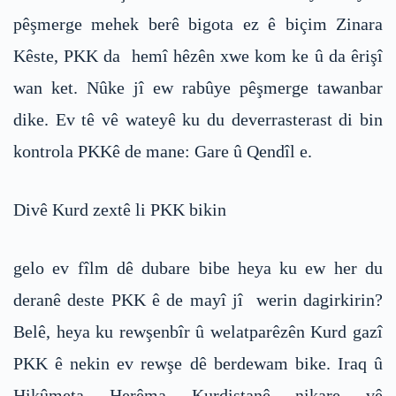
pêşmerge mehek berê bigota ez ê biçim Zinara
Kêste, PKK da hemî hêzên xwe kom ke û da êrişî
wan ket. Nûke jî ew rabûye pêşmerge tawanbar
dike. Ev tê vê wateyê ku du deverrasterast di bin
kontrola PKKê de mane: Gare û Qendîl e.
Divê Kurd zextê li PKK bikin
gelo ev fîlm dê dubare bibe heya ku ew her du
deranê deste PKK ê de mayî jî werin dagirkirin?
Belê, heya ku rewşenbîr û welatparêzên Kurd gazî
PKK ê nekin ev rewşe dê berdewam bike. Iraq û
Hikûmeta Herêma Kurdistanê nikare vê