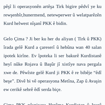
pêşî li operasyonên artêşa Tirk bigire pêdvî ye ku
rewşenbîr,hunermend, netewperwer û welatparêzên
Kurd helwest nîşanî PKK ê bidin.
Gelo Çima ? Ji ber ku her du aliyan ( Tirk û PKK)
îrada gelê Kurd a çareserî û hebûna wan 40 salan
ipotek kirîne. Ev îpoteka li ser bakurê Kurdistanê
heyî nûke Rojava û Başûr jî xistîye nava pergala
xwe de. Pêwîste gelê Kurd ji PKK ê re bibêje “êdî
beşe”. Divê bi vê operasyona Metîna, Zap û Avaşin
ew cerikê sebrê êdî serda biçe.
Çima PKK pêşniyara Herêma Kurdistan û Iraqê