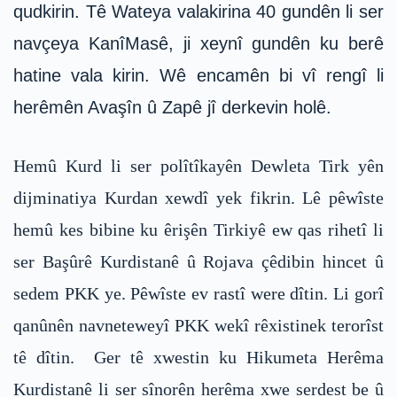
qudkirin. Tê Wateya valakirina 40 gundên li ser
navçeya KanîMasê, ji xeynî gundên ku berê
hatine vala kirin. Wê encamên bi vî rengî li
herêmên Avaşîn û Zapê jî derkevin holê.
Hemû Kurd li ser polîtîkayên Dewleta Tirk yên
dijminatiya Kurdan xewdî yek fikrin. Lê pêwîste
hemû kes bibine ku êrişên Tirkiyê ew qas rihetî li
ser Başûrê Kurdistanê û Rojava çêdibin hincet û
sedem PKK ye. Pêwîste ev rastî were dîtin. Li gorî
qanûnên navneteweyî PKK wekî rêxistinek terorîst
tê dîtin. Ger tê xwestin ku Hikumeta Herêma
Kurdistanê li ser sînorên herêma xwe serdest be û