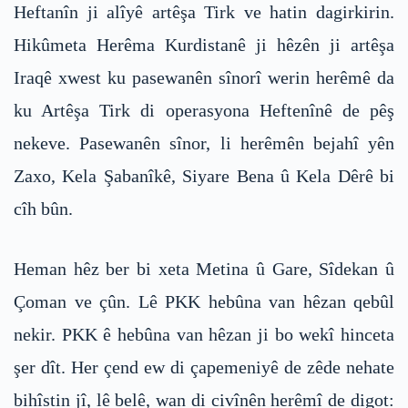
Heftanîn ji alîyê artêşa Tirk ve hatin dagirkirin.
Hikûmeta Herêma Kurdistanê ji hêzên ji artêşa
Iraqê xwest ku pasewanên sînorî werin herêmê da
ku Artêşa Tirk di operasyona Heftenînê de pêş
nekeve. Pasewanên sînor, li herêmên bejahî yên
Zaxo, Kela Şabanîkê, Siyare Bena û Kela Dêrê bi
cîh bûn.
Heman hêz ber bi xeta Metina û Gare, Sîdekan û
Çoman ve çûn. Lê PKK hebûna van hêzan qebûl
nekir. PKK ê hebûna van hêzan ji bo wekî hinceta
şer dît. Her çend ew di çapemeniyê de zêde nehate
bihîstin jî, lê belê, wan di civînên herêmî de digot: