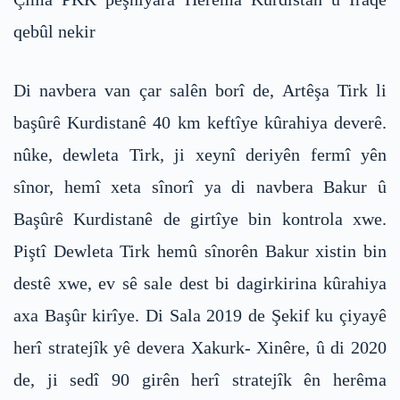
qebûl nekir
Di navbera van çar salên borî de, Artêşa Tirk li
başûrê Kurdistanê 40 km keftîye kûrahiya deverê.
nûke, dewleta Tirk, ji xeynî deriyên fermî yên
sînor, hemî xeta sînorî ya di navbera Bakur û
Başûrê Kurdistanê de girtîye bin kontrola xwe.
Piştî Dewleta Tirk hemû sînorên Bakur xistin bin
destê xwe, ev sê sale dest bi dagirkirina kûrahiya
axa Başûr kirîye. Di Sala 2019 de Şekif ku çiyayê
herî stratejîk yê devera Xakurk- Xinêre, û di 2020
de, ji sedî 90 girên herî stratejîk ên herêma