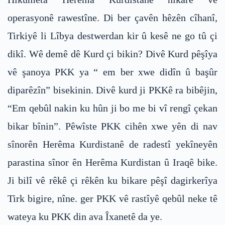
operasyonê rawestîne. Di ber çavên hêzên cîhanî,
Tirkiyê li Lîbya destwerdan kir û kesê ne go tû çi
dikî. Wê demê dê Kurd çi bikin? Divê Kurd pêşîya
vê şanoya PKK ya “ em ber xwe didîn û başûr
diparêzîn” bisekinin. Divê kurd ji PKKê ra bibêjin,
“Em qebûl nakin ku hûn ji bo me bi vî rengî çekan
bikar bînin”. Pêwîste PKK cihên xwe yên di nav
sînorên Herêma Kurdistanê de radestî yekîneyên
parastina sînor ên Herêma Kurdistan û Iraqê bike.
Ji bilî vê rêkê çi rêkên ku bikare pêşî dagirkerîya
Tirk bigire, nîne. ger PKK vê rastîyê qebûl neke tê
wateya ku PKK din ava Îxanetê da ye.