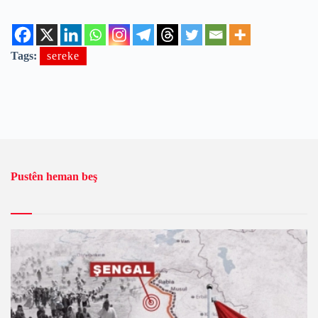
Tags:
sereke
Pustên heman beş