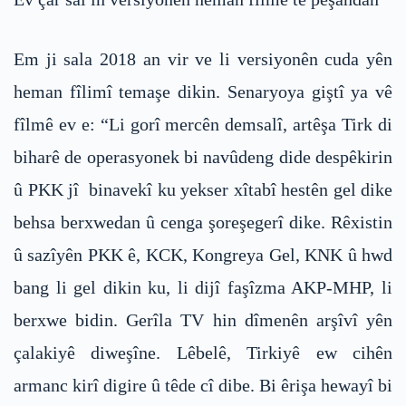
Em ji sala 2018 an vir ve li versiyonên cuda yên
heman fîlimî temaşe dikin. Senaryoya giştî ya vê
fîlmê ev e: “Li gorî mercên demsalî, artêşa Tirk di
biharê de operasyonek bi navûdeng dide despêkirin
û PKK jî binavekî ku yekser xîtabî hestên gel dike
behsa berxwedan û cenga şoreşegerî dike. Rêxistin
û sazîyên PKK ê, KCK, Kongreya Gel, KNK û hwd
bang li gel dikin ku, li dijî faşîzma AKP-MHP, li
berxwe bidin. Gerîla TV hin dîmenên arşîvî yên
çalakiyê diweşîne. Lêbelê, Tirkiyê ew cihên
armanc kirî digire û têde cî dibe. Bi êrişa hewayî bi