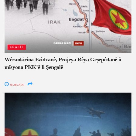
ANALÎZ
Wêrankirina Ezîdxanê, Projeya Rêya Geşepêdanê û
mîsyona PKK’ê li Şengalê
05/08/2026