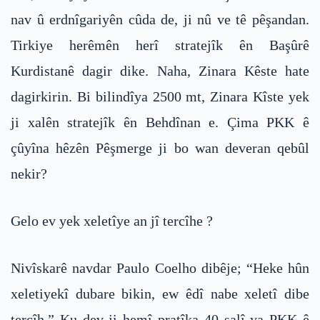
nav û erdnîgariyên cûda de, ji nû ve tê pêşandan.
Tirkiye herêmên herî stratejîk ên Başûrê
Kurdistanê dagir dike. Naha, Zinara Kêste hate
dagirkirin. Bi bilindîya 2500 mt, Zinara Kîste yek
ji xalên stratejîk ên Behdînan e. Çima PKK ê
çûyîna hêzên Pêşmerge ji bo wan deveran qebûl
nekir?
Gelo ev yek xeletîye an jî tercîhe ?
Nivîskarê navdar Paulo Coelho dibêje; “Heke hûn
xeletiyekî dubare bikin, ew êdî nabe xeletî dibe
tercîh.” Ku dev ji hemî pratîka 40 salî ya PKK ê