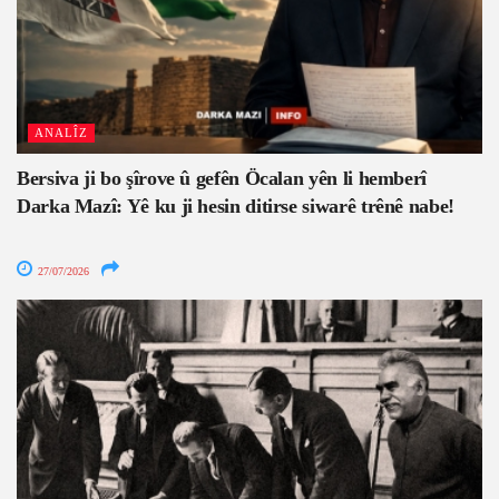
ANALÎZ
Bersiva ji bo şîrove û gefên Öcalan yên li hemberî
Darka Mazî: Yê ku ji hesin ditirse siwarê trênê nabe!
27/07/2026