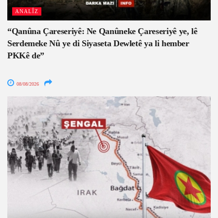
ANALÎZ
“Qanûna Çareseriyê: Ne Qanûneke Çareseriyê ye, lê
Serdemeke Nû ye di Siyaseta Dewletê ya li hember
PKKê de”
08/08/2026