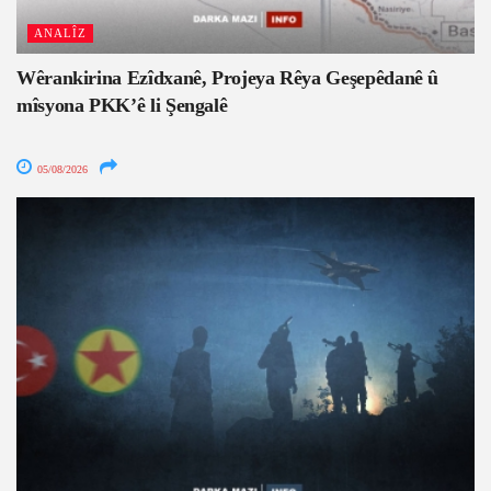
ANALÎZ
Wêrankirina Ezîdxanê, Projeya Rêya Geşepêdanê û
mîsyona PKK’ê li Şengalê
05/08/2026