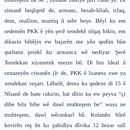
zimanê heqîqetê de, armanc, hesab-kîtab, tifaq,
dem, realîzm, mantiq û sebr heye. Bêyî ku em
sedemên PKK ê yên şerê xendekê nîqaş bikin, em
dikarin bibêjin ew bajarên me yên qedîm bûn
qurbana şerekî ku armanca wê nediyar. Şerê
Xendekan xiyanetek mezin bû. Di bin îdeal û
cenazeyên ciwanên jîr de, PKK ê îxaneta xwe ya
xendekan veşart. Lêbelê, dema ku qedexe di 15 ê
Nîsanê de hate rakirin, hat dîtin ku ew peyva “çi
dibe bila bibe wê dawî muhteşem be” wusa ne
muhteşem, dawî wêrankarî bû. Kolanên Sûrê
kevirên reş ên ku şahidîya dîroka 12 hezar salî