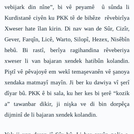
vebijark din nîne”, bi vê peyamê û sûnda li
Kurdistanê ciyên ku PKK tê de bihêze rêvebirîya
Xweser hate îlan kirin. Di nav wan de Sûr, Cizîr,
Gever, Farqîn, Licê, Warto, Silopî, Hezex, Nisêbîn
hebû. Bi rastî, berîya ragihandina rêveberiya
xweser li van bajaran xendek hatibûn kolandin.
Piştî vê pêvajoyê em wekî temaşevanên vê şanoya
xendaka matmayî mayîn. Ji ber ku dawiya vî şerî
dîyar bû. PKK ê bi sala, ku her kes bi şerê “kozik
a” tawanbar dikir, ji nişka ve di bin dorpêça
dijminî de li bajaran xendek kolandin.