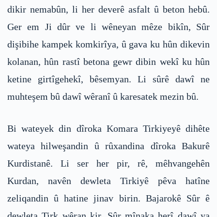
dikir nemabûn, li her deverê asfalt û beton hebû.
Ger em Ji dûr ve li wêneyan mêze bikîn, Sûr
dişibihe kampek komkirîya, û gava ku hûn dikevin
kolanan, hûn rastî betona gewr dibin wekî ku hûn
ketine girtîgehekî, bêsemyan. Li sûrê dawî ne
muhteşem bû dawî wêranî û karesatek mezin bû.
Bi wateyek din dîroka Komara Tirkiyeyê dihête
wateya hilweşandin û rûxandina dîroka Bakurê
Kurdistanê. Li ser her pir, rê, mêhvangehên
Kurdan, navên dewleta Tirkiyê pêva hatîne
zeliqandin û hatine jinav birin. Bajarokê Sûr ê
dewleta Tirk wêran kir. Sûr mînaka herî dawî ya