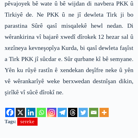
pêvajoyek bê wate û bê wijdan di navbera PKK û
Tirkiyê de. Ne PKK û ne jî dewleta Tirk ji bo
parastina Sûrê qasî misqalekê hewl nedan. Di
wêrankirina vî bajarê xwedî dîrokek 12 hezar sal û
xezîneya kevneşopîya Kurda, bi qasî dewleta faşîst
a Tirk PKK jî sûcdar e. Sûr qurbane kî bê semyane.
Yên ku rûyê rastîn ê xendekan deşîfre neke û yên
vê wêrankarîyê weke berxwedan destnîşan dikin,
şirîkê vî sûcê dîrokî ne.
Tags:
sereke