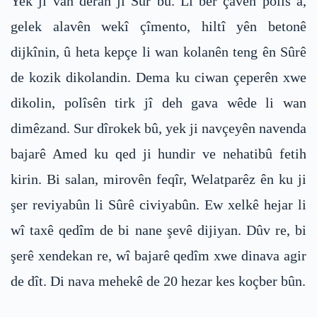
Yek ji van deran jî Sûr bû. Li ber çavên polis a,
gelek alavên wekî çîmento, hiltî yên betonê
dijkînin, û heta kepçe li wan kolanên teng ên Sûrê
de kozik dikolandin. Dema ku ciwan çeperên xwe
dikolin, polîsên tirk jî deh gava wêde li wan
dimêzand. Sur dîrokek bû, yek ji navçeyên navenda
bajarê Amed ku qed ji hundir ve nehatibû fetih
kirin. Bi salan, mirovên feqîr, Welatparêz ên ku ji
şer reviyabûn li Sûrê civiyabûn. Ew xelkê hejar li
wî taxê qedîm de bi nane şevê dijiyan. Dûv re, bi
şerê xendekan re, wî bajarê qedîm xwe dinava agir
de dît. Di nava mehekê de 20 hezar kes koçber bûn.