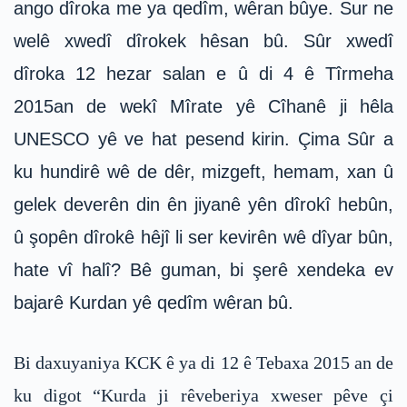
ango dîroka me ya qedîm, wêran bûye. Sur ne
welê xwedî dîrokek hêsan bû. Sûr xwedî
dîroka 12 hezar salan e û di 4 ê Tîrmeha
2015an de wekî Mîrate yê Cîhanê ji hêla
UNESCO yê ve hat pesend kirin. Çima Sûr a
ku hundirê wê de dêr, mizgeft, hemam, xan û
gelek deverên din ên jiyanê yên dîrokî hebûn,
û şopên dîrokê hêjî li ser kevirên wê dîyar bûn,
hate vî halî? Bê guman, bi şerê xendeka ev
bajarê Kurdan yê qedîm wêran bû.
Bi daxuyaniya KCK ê ya di 12 ê Tebaxa 2015 an de
ku digot “Kurda ji rêveberiya xweser pêve çi