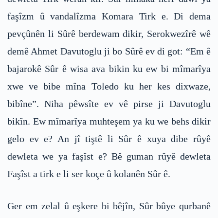
faşîzm û vandalîzma Komara Tirk e. Di dema
pevçûnên li Sûrê berdewam dikir, Serokwezîrê wê
demê Ahmet Davutoglu ji bo Sûrê ev di got: “Em ê
bajarokê Sûr ê wisa ava bikin ku ew bi mîmarîya
xwe ve bibe mîna Toledo ku her kes dixwaze,
bibîne”. Niha pêwsîte ev vê pirse ji Davutoglu
bikîn. Ew mîmarîya muhteşem ya ku we behs dikir
gelo ev e? An jî tiştê li Sûr ê xuya dibe rûyê
dewleta we ya faşîst e? Bê guman rûyê dewleta
Faşîst a tirk e li ser koçe û kolanên Sûr ê.
Ger em zelal û eşkere bi bêjîn, Sûr bûye qurbanê