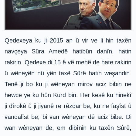
Qedexeya ku ji 2015 an û vir ve li hin taxên
navçeya Sûra Amedê hatibûn danîn, hatin
rakirin. Qedexe di 15 ê vê mehê de hate rakirin
û wêneyên nû yên taxê Sûrê hatin weşandin.
Tenê ji bo ku ji wêneyan mirov aciz bibin ne
hewce ye ku hûn Kurd bin. Her kesê ku hinekî
ji dîrokê û ji jiyanê re rêzdar be, ku ne faşîst û
vandalîst be, bi van wêneyan dê aciz bibe. Di
wan wêneyan de, em dibînin ku taxên Sûrê,