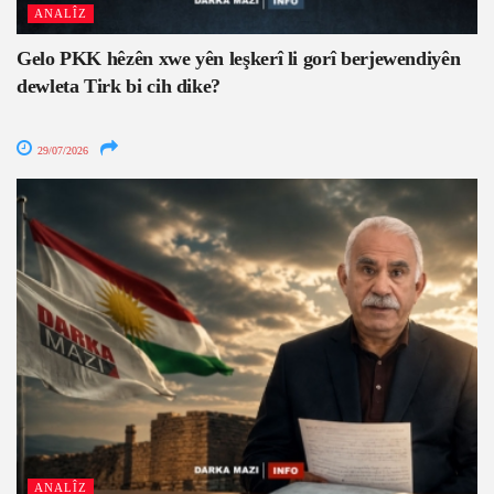
ANALÎZ
Gelo PKK hêzên xwe yên leşkerî li gorî berjewendiyên
dewleta Tirk bi cih dike?
29/07/2026
ANALÎZ