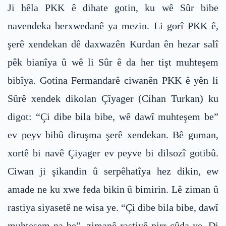
Ji hêla PKK ê dihate gotin, ku wê Sûr bibe
navendeka berxwedanê ya mezin. Li gorî PKK ê,
şerê xendekan dê daxwazên Kurdan ên hezar salî
pêk bianîya û wê li Sûr ê da her tişt muhteşem
bibîya. Gotina Fermandarê ciwanên PKK ê yên li
Sûrê xendek dikolan Çîyager (Cihan Turkan) ku
digot: “Çi dibe bila bibe, wê dawî muhteşem be”
ev peyv bibû diruşma şerê xendekan. Bê guman,
xortê bi navê Çiyager ev peyve bi dilsozî gotibû.
Ciwan ji şikandin û serpêhatîya hez dikin, ew
amade ne ku xwe feda bikin û bimirin. Lê ziman û
rastiya siyasetê ne wisa ye. “Çi dibe bila bibe, dawî
muhteşem na be”, zimanê rastiyê pirr cûda ye. Di