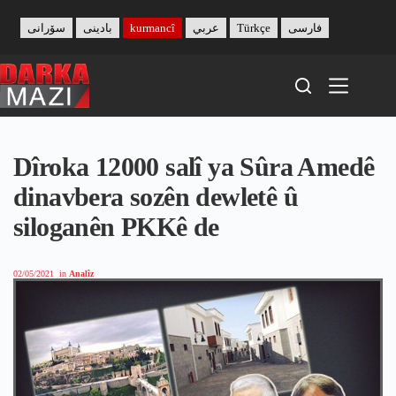
Skip
to
سۆرانی
بادینی
kurmancî
عربي
Türkçe
فارسی
content
Dîroka 12000 salî ya Sûra Amedê
dinavbera sozên dewletê û
siloganên PKKê de
02/05/2021
in
Analîz