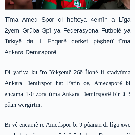
Tîma Amed Spor di hefteya 4emîn a Lîga
2yem Grûba Spî ya Federasyona Futbolê ya
Tirkiyê de, li Enqerê derket pêşberî tîma
Ankara Demirsporê.
Di yariya ku îro Yekşemê 26ê Îlonê li stadyûma
Ankara Demirspor hat lîstin de, Amedsporê bi
encama 1-0 zora tîma Ankara Demirsporê bir û 3
pûan wergirtin.
Bi vê encamê re Amedspor bi 9 pûanan di lîga xwe