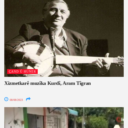
ÇAND Û HUNER
Xizmetkarê muzîka Kurdî, Aram Tîgran
08/08/2023