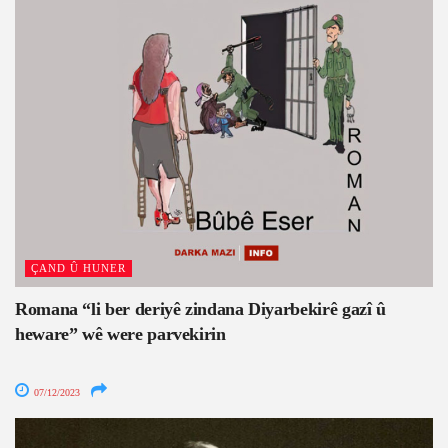
ÇAND Û HUNER
Romana “li ber deriyê zindana Diyarbekirê gazî û
heware” wê were parvekirin
07/12/2023