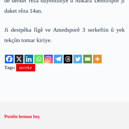
de derket rêza duyemîniyê û Ankara Demirspor jî
daket rêza 14an.
Ji destpêka lîgê ve Amedsporê 3 serkeftin û yek
tekçûn tomar kiriye.
Tags:
sereke
Pustên heman beş