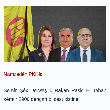
Namzedên PKKê:
Semîr Şêx Derwêş û Rakan Raşid El Tehan
kêmtir 2900 dengan bi dest xistine.