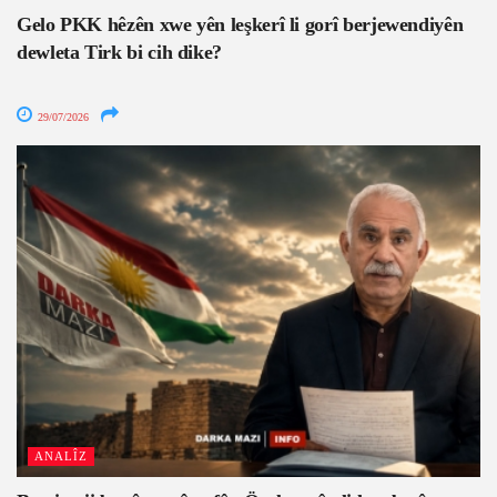
Gelo PKK hêzên xwe yên leşkerî li gorî berjewendiyên
dewleta Tirk bi cih dike?
29/07/2026
ANALÎZ