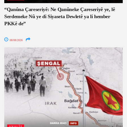
“Qanûna Çareseriyê: Ne Qanûneke Çareseriyê ye, lê
Serdemeke Nû ye di Siyaseta Dewletê ya li hember
PKKê de”
08/08/2026
ANALÎZ