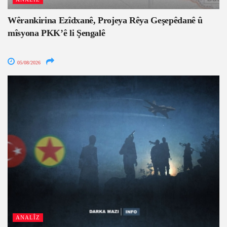
Wêrankirina Ezîdxanê, Projeya Rêya Geşepêdanê û
mîsyona PKK’ê li Şengalê
05/08/2026
ANALÎZ