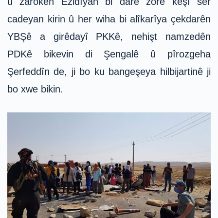
û zarokên Êzidîyan bi darê zorê kêşî ser
cadeyan kirin û her wiha bi alîkarîya çekdarên
YBŞê a girêdayî PKKê, nehişt namzedên
PDKê bikevin di Şengalê û pîrozgeha
Şerfeddîn de, ji bo ku bangeşeya hilbijartinê ji
bo xwe bikin.