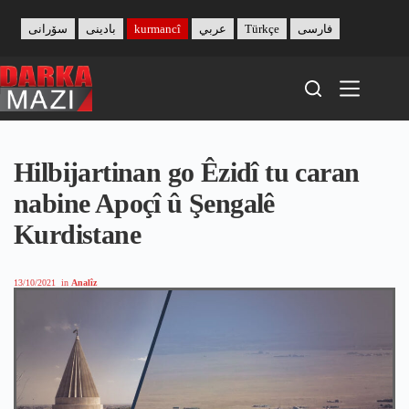
Skip
to
سۆرانی
بادینی
kurmancî
عربي
Türkçe
فارسی
content
Hilbijartinan go Êzidî tu caran
nabine Apoçî û Şengalê
Kurdistane
13/10/2021
in
Analîz