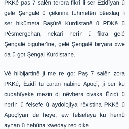
PKKê paş 7 salên terora fikrî li ser Êzidîyan û
gelê Şengalê û çêkirina tuhmetên bêexlaq li
ser hikûmeta Başûrê Kurdistanê û PDKê û
Pêşmergehan, nekarî nerîn û fikra gelê
Şengalê biguherîne, gelê Şengalê biryara xwe
da û got Şengal Kurdistane.
Vê hilbijartinê ji me re go: Paş 7 salên zora
PKKê, Êzidî tu caran nabine Apoçî, ji ber ku
cudahîyeke mezin di nêvbera civaka Êzidî û
nerîn û felsefe û aydolojîya rêxistina PKKê û
Apoçîyan de heye, ew felsefeya ku hemû
aynan û hebûna xweday red dike.