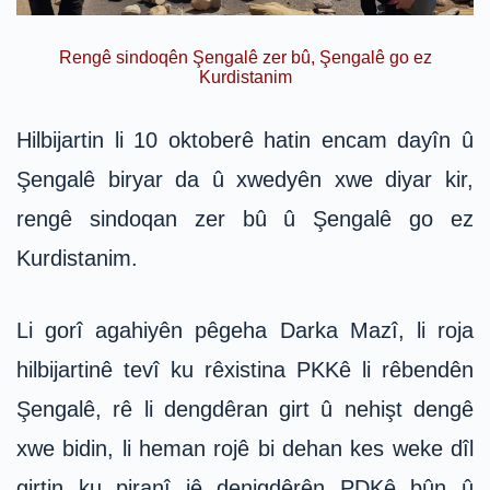
Rengê sindoqên Şengalê zer bû, Şengalê go ez
Kurdistanim
Hilbijartin li 10 oktoberê hatin encam dayîn û
Şengalê biryar da û xwedyên xwe diyar kir,
rengê sindoqan zer bû û Şengalê go ez
Kurdistanim.
Li gorî agahiyên pêgeha Darka Mazî, li roja
hilbijartinê tevî ku rêxistina PKKê li rêbendên
Şengalê, rê li dengdêran girt û nehişt dengê
xwe bidin, li heman rojê bi dehan kes weke dîl
girtin ku piranî jê denigdêrên PDKê bûn û