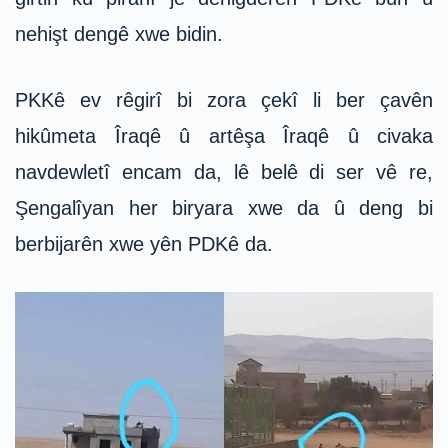
nehişt dengê xwe bidin.
PKKê ev rêgirî bi zora çekî li ber çavên
hikûmeta Îraqê û artêşa Îraqê û civaka
navdewletî encam da, lê belê di ser vê re,
Şengalîyan her biryara xwe da û deng bi
berbijarên xwe yên PDKê da.