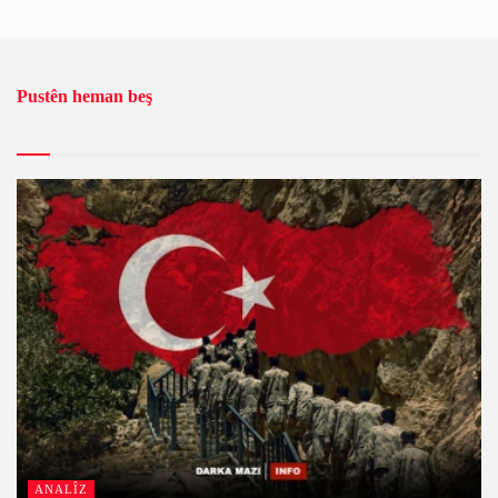
Pustên heman beş
ANALÎZ