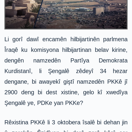
Li gorî dawî encamên hilbijartinên parlmena
Îraqê ku komisyona hilbijartinan belav kirine,
dengên namzedên Partîya Demokrata
Kurdistanî, li Şengalê zêdeyî 34 hezar
dengane, bi awayekî giştî namzedên PKKê jî
2900 deng bi dest xistine, gelo kî xwedîya
Şengalê ye, PDKe yan PKKe?
Rêxistina PKKê li 3 oktobera îsalê bi dehan jin