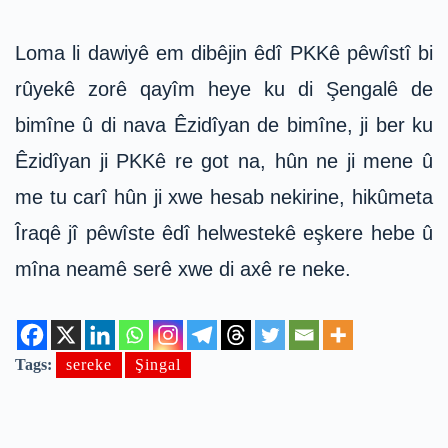
Loma li dawiyê em dibêjin êdî PKKê pêwîstî bi
rûyekê zorê qayîm heye ku di Şengalê de
bimîne û di nava Êzidîyan de bimîne, ji ber ku
Êzidîyan ji PKKê re got na, hûn ne ji mene û
me tu carî hûn ji xwe hesab nekirine, hikûmeta
Îraqê jî pêwîste êdî helwestekê eşkere hebe û
mîna neamê serê xwe di axê re neke.
Tags:
sereke
Şingal