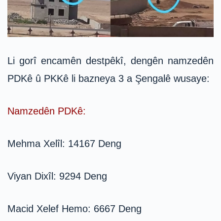
Li gorî encamên destpêkî, dengên namzedên
PDKê û PKKê li bazneya 3 a Şengalê wusaye:
Namzedên PDKê:
Mehma Xelîl: 14167 Deng
Viyan Dixîl: 9294 Deng
Macid Xelef Hemo: 6667 Deng