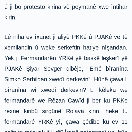
û ji bo protesto kirina vê peymanê xwe întihar
kirin.
Lê niha ev îxanet ji aliyê PKKê û PJAKê ve tê
xemilandin û weke serkeftin hatiye nîşandan.
Yek ji Fermandarên YRKê yê baskê leşkerî yê
PJAKê Şiyar Şevger dibêje, “Emê bîranîna
Simko Serhildan xwedî derkevin”. Hûnê çawa li
bîranîna wî xwedî derkevin? Li kêleka we
fermandarê we Rêzan Cawîd ji ber ku PKKe
rexne kiribû sirgûnê Rojava kirin. heke tu
fermandarê YRKê yî, çawa çêdibe ku ev 11