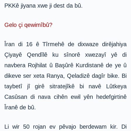
PKKê jiyana xwe ji dest da bû.
Gelo çi qewimîbû?
Îran di 16 ê Tîrmehê de dixwaze dirêjahiya
Çiyayê Qendîlê ku sînorê xwezayî yê di
navbera Rojhilat û Başûrê Kurdistanê de ye û
dikeve ser xeta Ranya, Qeladizê dagîr bike. Bi
taybetî jî girê sitratejîkê bi navê Lûtkeya
Casûsan di nava cihên ewil yên hedefgirtinê
Îranê de bû.
Li wir 50 rojan ev pêvajo berdewam kir. Di