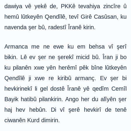
dawiya vê yekê de, PKKê tevahiya zincîre û
hemû lûtkeyên Qendîlê, tevî Girê Casûsan, ku
navenda şer bû, radestî Îranê kirin.
Armanca me ne ewe ku em behsa vî şerî
bikin. Lê ev şer ne şerekî micid bû. Îran ji bo
ku pilanên xwe yên herêmî pêk bîne lûtkeyên
Qendîlê ji xwe re kiribû armanç. Ev şer bi
hevkirinekî li gel dostê Îranê yê qedîm Cemîl
Bayik hatibû pilankirin. Ango her du alîyên şer
haj hev hebûn. Di vî şerê hevkirî de tenê
ciwanên Kurd dimirin.