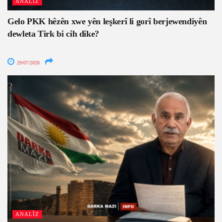
ANALÎZ
Gelo PKK hêzên xwe yên leşkerî li gorî berjewendiyên
dewleta Tirk bi cih dike?
29/07/2026
ANALÎZ