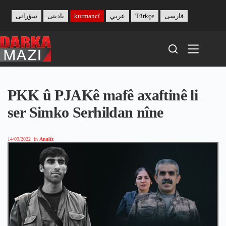
Skip
to
سۆرانی
بادینی
kurmancî
عربي
Türkçe
فارسی
content
PKK û PJAKê mafê axaftinê li
ser Simko Serhildan nîne
14/09/2022
in
Analîz