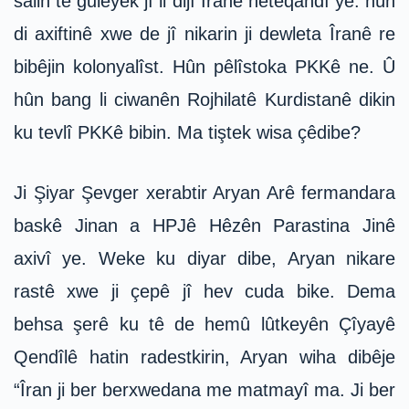
salin te guleyek jî li dijî Îranê neteqandî ye. hûn
di axiftinê xwe de jî nikarin ji dewleta Îranê re
bibêjin kolonyalîst. Hûn pêlîstoka PKKê ne. Û
hûn bang li ciwanên Rojhilatê Kurdistanê dikin
ku tevlî PKKê bibin. Ma tiştek wisa çêdibe?
Ji Şiyar Şevger xerabtir Aryan Arê fermandara
baskê Jinan a HPJê Hêzên Parastina Jinê
axivî ye. Weke ku diyar dibe, Aryan nikare
rastê xwe ji çepê jî hev cuda bike. Dema
behsa şerê ku tê de hemû lûtkeyên Çîyayê
Qendîlê hatin radestkirin, Aryan wiha dibêje
“Îran ji ber berxwedana me matmayî ma. Ji ber