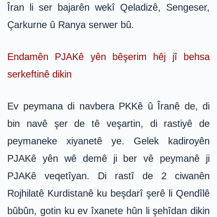
Îran li ser bajarên wekî Qeladizê, Sengeser,
Çarkurne û Ranya serwer bû.
Endamên PJAKê yên bêşerim hêj jî behsa
serkeftinê dikin
Ev peymana di navbera PKKê û Îranê de, di
bin navê şer de tê veşartin, di rastiyê de
peymaneke xiyanetê ye. Gelek kadiroyên
PJAKê yên wê demê ji ber vê peymanê ji
PJAKê veqetîyan. Di rastî de 2 ciwanên
Rojhilatê Kurdistanê ku beşdarî şerê li Qendîlê
bûbûn, gotin ku ev îxanete hûn li şehîdan dikin