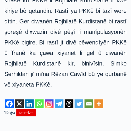
kirasê ku PKKê li Rojhilatê Kurdistanê li xwe
kiriye bê qetandin. Rastî ya PKKê bi tazî were
dîtin. Ger ciwanên Rojhilatê Kurdistanê bi rastî
şoreşê dixwazin divê pêşî li manîpulasyonên
PKKê bigire. Bi rastî jî divê pêwendîyên PKKê
û Îranê ka çawa xiyanet li gel û ciwanên
Rojhilatê Kurdistanê kir, binivîsin. Simko
Serhildan jî mîna Rêzan Cawîd bû ye qurbanê
vê xiyaneta PKKê.
Tags:
sereke