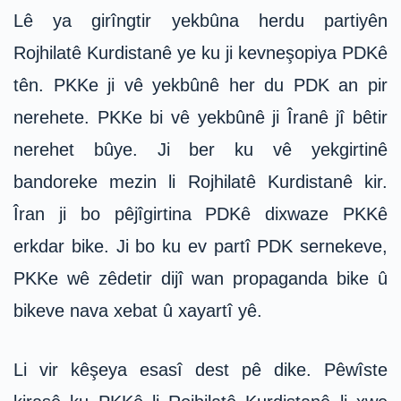
Lê ya girîngtir yekbûna herdu partiyên
Rojhilatê Kurdistanê ye ku ji kevneşopiya PDKê
tên. PKKe ji vê yekbûnê her du PDK an pir
nerehete. PKKe bi vê yekbûnê ji Îranê jî bêtir
nerehet bûye. Ji ber ku vê yekgirtinê
bandoreke mezin li Rojhilatê Kurdistanê kir.
Îran ji bo pêjîgirtina PDKê dixwaze PKKê
erkdar bike. Ji bo ku ev partî PDK sernekeve,
PKKe wê zêdetir dijî wan propaganda bike û
bikeve nava xebat û xayartî yê.
Li vir kêşeya esasî dest pê dike. Pêwîste