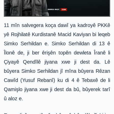
11 mîn salvegera koça dawî ya kadroyê PKKê
yê Rojhilatê Kurdistanê Macid Kaviyan bi leqeb
Simko Serhildan e. Simko Serhildan di 13 ê
Îlonê de, ji ber êrişên topên dewleta Îranê li
Çiyayê Qendîlê jiyana xwe ji dest da. Lê
bûyera Simko Serhildan jî mîna bûyera Rêzan
Cawîd (Yusuf Rebanî) ku di 4 ê Tebaxê de li
Qamişlo jiyana xwe ji dest da bû, bûyerek tarî
û aloz e.