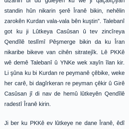
dizanin bi du guleyên ku we ji qaçaxçiyan
standin hûn nikarin şerê Îranê bikin, nehêlin
zarokên Kurdan vala-vala bên kuştin”. Talebanî
got ku ji Lûtkeya Casûsan û tev zincîreya
Qendîlê teslîmî Pêşmerge bikin da ku Îran
nikaribe bikeve van cihên sitratejîk. Lê PKKê
wê demê Talebanî û YNKe wek xayîn îlan kir.
Li şûna ku bi Kurdan re peymanê çêbike, weke
her carê, bi dagîrkeran re peyman çêkir û Girê
Casûsan jî di nav de hemû lûtkeyên Qendîlê
radestî Îranê kirin.
Ji ber ku PKKê ev lûtkeye ne dane Îranê, êdî