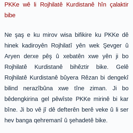
PKKe wê li Rojhilatê Kurdistanê hîn çalaktir
bibe
Ne şaş e ku mirov wisa bifikire ku PKKe dê
hinek kadiroyên Rojhilatî yên wek Şevger û
Aryen derxe pêş û xebatên xwe yên ji bo
Rojhilatê Kurdistanê bihêztir bike. Gelê
Rojhilatê Kurdistanê bûyera Rêzan bi dengekî
bilind nerazîbûna xwe tîne ziman. Ji bo
bêdengkirina gel pêwîste PKKe mirinê bi kar
bîne. Ji bo vê jî dê defterên berê veke û li ser
hev banga qehremanî û şehadetê bike.