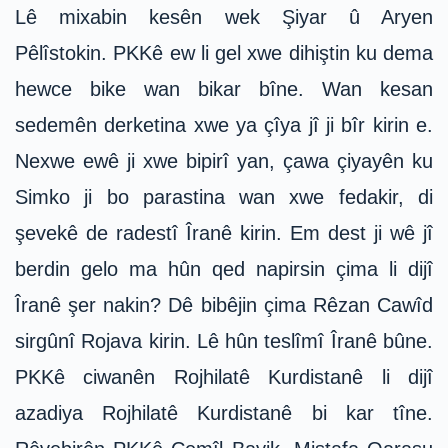
Lê mixabin kesên wek Şiyar û Aryen
Pêlîstokin. PKKê ew li gel xwe dihiştin ku dema
hewce bike wan bikar bîne. Wan kesan
sedemên derketina xwe ya çîya jî ji bîr kirin e.
Nexwe ewê ji xwe bipirî yan, çawa çiyayên ku
Simko ji bo parastina wan xwe fedakir, di
şevekê de radestî Îranê kirin. Em dest ji wê jî
berdin gelo ma hûn qed napirsin çima li dijî
Îranê şer nakin? Dê bibêjin çima Rêzan Cawîd
sirgûnî Rojava kirin. Lê hûn teslîmî Îranê bûne.
PKKê ciwanên Rojhilatê Kurdistanê li dijî
azadiya Rojhilatê Kurdistanê bi kar tîne.