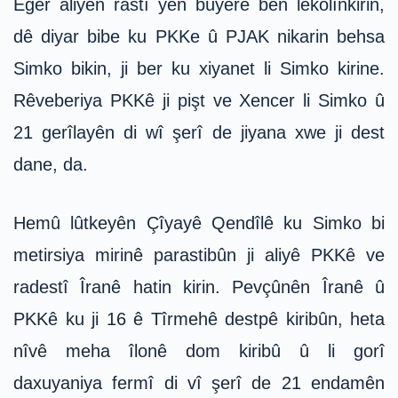
Eger aliyên rastî yên bûyerê bên lêkolînkirin,
dê diyar bibe ku PKKe û PJAK nikarin behsa
Simko bikin, ji ber ku xiyanet li Simko kirine.
Rêveberiya PKKê ji pişt ve Xencer li Simko û
21 gerîlayên di wî şerî de jiyana xwe ji dest
dane, da.
Hemû lûtkeyên Çîyayê Qendîlê ku Simko bi
metirsiya mirinê parastibûn ji aliyê PKKê ve
radestî Îranê hatin kirin. Pevçûnên Îranê û
PKKê ku ji 16 ê Tîrmehê destpê kiribûn, heta
nîvê meha îlonê dom kiribû û li gorî
daxuyaniya fermî di vî şerî de 21 endamên