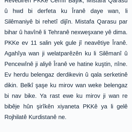
Rêvebirên PKKê Cemîl Bayik, Mistafa Qarasu
û hwd bi derfeta ku Îranê daye wan, li
Silêmaniyê bi rehetî dijîn. Mistafa Qarasu par
bihar û havînê li Tehranê nexweşxane yê dima.
PKKe ev 11 salin yek gule jî neavêtiye Îranê.
Agahîya wan ji welatparêzên ku li Silêmanî û
Pencewînê ji aliyê Îranê ve hatine kuştin, nîne.
Ev herdu belengaz derdikevin û qala serketinê
dikin. Belkî şaşe ku mirov wan weke belengaz
bi nav bike. Ya rast ewe ku mirov ji wan re
bibêje hûn şirîkên xiyaneta PKKê ya li gelê
Rojhilatê Kurdistanê ne.