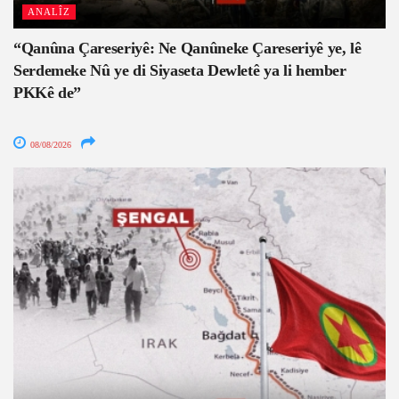
ANALÎZ
“Qanûna Çareseriyê: Ne Qanûneke Çareseriyê ye, lê
Serdemeke Nû ye di Siyaseta Dewletê ya li hember
PKKê de”
08/08/2026