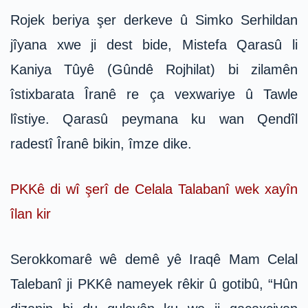
Rojek beriya şer derkeve û Simko Serhildan
jîyana xwe ji dest bide, Mistefa Qarasû li
Kaniya Tûyê (Gûndê Rojhilat) bi zilamên
îstixbarata Îranê re ça vexwariye û Tawle
lîstiye. Qarasû peymana ku wan Qendîl
radestî Îranê bikin, îmze dike.
PKKê di wî şerî de Celala Talabanî wek xayîn
îlan kir
Serokkomarê wê demê yê Iraqê Mam Celal
Talebanî ji PKKê nameyek rêkir û gotibû, “Hûn