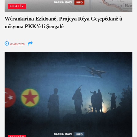
ANALÎZ
Wêrankirina Ezîdxanê, Projeya Rêya Geşepêdanê û
mîsyona PKK’ê li Şengalê
05/08/2026