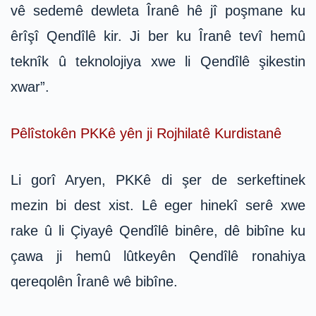
vê sedemê dewleta Îranê hê jî poşmane ku
êrîşî Qendîlê kir. Ji ber ku Îranê tevî hemû
teknîk û teknolojiya xwe li Qendîlê şikestin
xwar”.
Pêlîstokên PKKê yên ji Rojhilatê Kurdistanê
Li gorî Aryen, PKKê di şer de serkeftinek
mezin bi dest xist. Lê eger hinekî serê xwe
rake û li Çiyayê Qendîlê binêre, dê bibîne ku
çawa ji hemû lûtkeyên Qendîlê ronahiya
qereqolên Îranê wê bibîne.