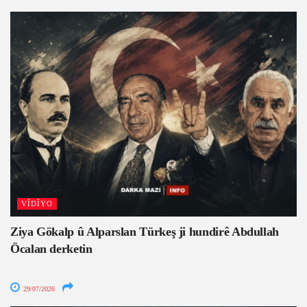
VÎDÎYO
Ziya Gökalp û Alparslan Türkeş ji hundirê Abdullah
Öcalan derketin
29/07/2026