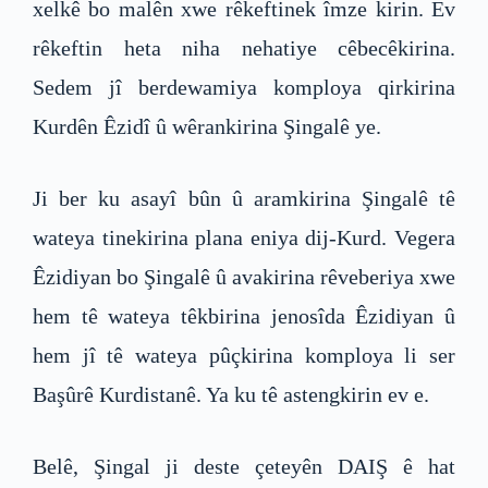
xelkê bo malên xwe rêkeftinek îmze kirin. Ev
rêkeftin heta niha nehatiye cêbecêkirina.
Sedem jî berdewamiya komploya qirkirina
Kurdên Êzidî û wêrankirina Şingalê ye.
Ji ber ku asayî bûn û aramkirina Şingalê tê
wateya tinekirina plana eniya dij-Kurd. Vegera
Êzidiyan bo Şingalê û avakirina rêveberiya xwe
hem tê wateya têkbirina jenosîda Êzidiyan û
hem jî tê wateya pûçkirina komploya li ser
Başûrê Kurdistanê. Ya ku tê astengkirin ev e.
Belê, Şingal ji deste çeteyên DAIŞ ê hat