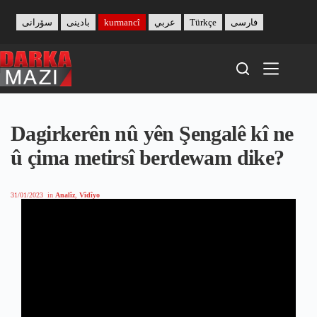
Skip
to
سۆرانی
بادینی
kurmancî
عربي
Türkçe
فارسی
content
Dagirkerên nû yên Şengalê kî ne
û çima metirsî berdewam dike?
31/01/2023
in
Analîz
,
Vîdîyo