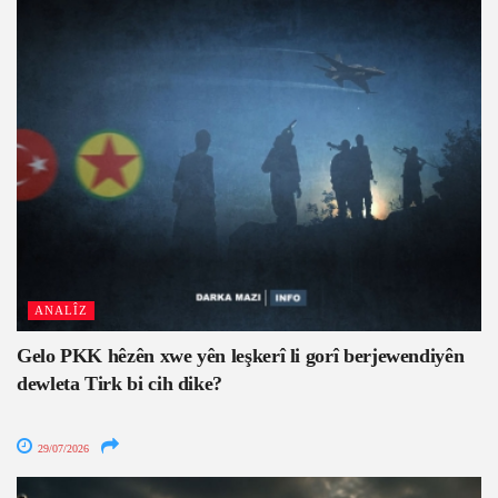
ANALÎZ
Gelo PKK hêzên xwe yên leşkerî li gorî berjewendiyên
dewleta Tirk bi cih dike?
29/07/2026