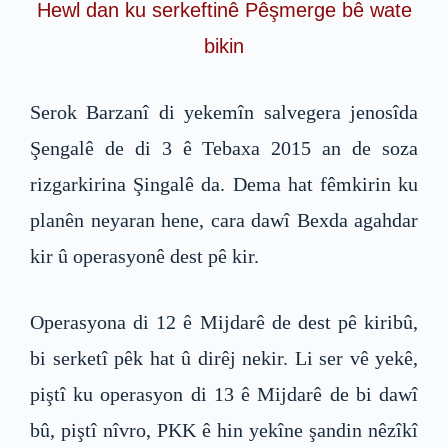
Hewl dan ku serkeftinê Pêşmerge bê wate
bikin
Serok Barzanî di yekemîn salvegera jenosîda
Şengalê de di 3 ê Tebaxa 2015 an de soza
rizgarkirina Şingalê da. Dema hat fêmkirin ku
planên neyaran hene, cara dawî Bexda agahdar
kir û operasyonê dest pê kir.
Operasyona di 12 ê Mijdarê de dest pê kiribû,
bi serketî pêk hat û dirêj nekir. Li ser vê yekê,
piştî ku operasyon di 13 ê Mijdarê de bi dawî
bû, piştî nîvro, PKK ê hin yekîne şandin nêzîkî