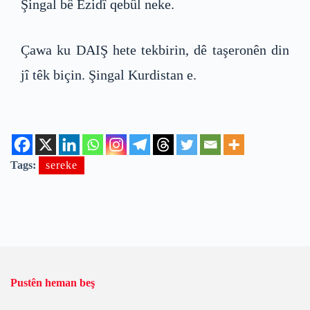
Şingal bê Êzidî qebûl neke.
Çawa ku DAIŞ hete tekbirin, dê taşeronên din
jî têk biçin. Şingal Kurdistan e.
Tags:
sereke
Pustên heman beş