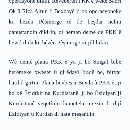
operasyonê bikin. Rêveberên PKK ê weke Sabrî
Ok û Riza Altun li Bexdayê ji bo operasyoneke
ku hêzên Pêşmerge tê de beşdar nebin
danûstandin dikirin, di heman demê de PKK ê
hewil dida ku hêzên Pêşmerge mijûl bikin.
Wê demê plana PKK ê ya ji bo Şingal bibe
herêmeke xweser û girêdayî Iraqê be, biryar
hatibû girtin. Plana hevbeş a Bexda û PKK ê; ji
bo bê Êzidîkirina Kurdistanê, ji bo Êzidiyan ji
Kurdistanê veqetînin îxaneteke mezin li dijî
Êzidiyan û Kurdan di hate meşandin.