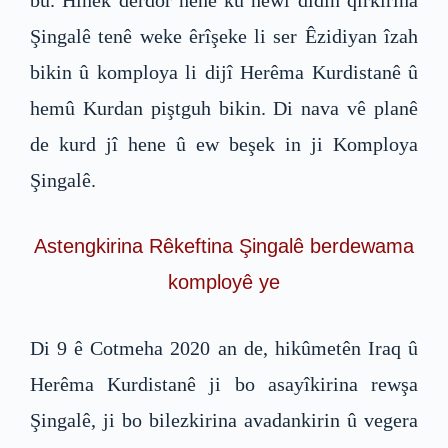
bû. Hinek derdor hene ku hewl didin qirkirina
Şingalê tenê weke êrîşeke li ser Êzidiyan îzah
bikin û komploya li dijî Herêma Kurdistanê û
hemû Kurdan piştguh bikin. Di nava vê planê
de kurd jî hene û ew beşek in ji Komploya
Şingalê.
Astengkirina Rêkeftina Şingalê berdewama
komployê ye
Di 9 ê Cotmeha 2020 an de, hikûmetên Iraq û
Herêma Kurdistanê ji bo asayîkirina rewşa
Şingalê, ji bo bilezkirina avadankirin û vegera