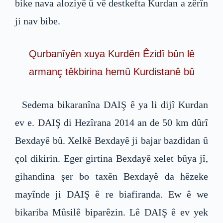
bike nava aloziyê û vê destkefta Kurdan a zêrîn
ji nav bibe.
Qurbanîyên xuya Kurdên Êzidî bûn lê
armanç têkbirina hemû Kurdistanê bû
Sedema bikaranîna DAIŞ ê ya li dijî Kurdan
ev e. DAIŞ di Hezîrana 2014 an de 50 km dûrî
Bexdayê bû. Xelkê Bexdayê ji bajar bazdidan û
çol dikirin. Eger girtina Bexdayê xelet bûya jî,
gihandina şer bo taxên Bexdayê da hêzeke
mayînde ji DAIŞ ê re biafiranda. Ew ê we
bikariba Mûsilê biparêzin. Lê DAIŞ ê ev yek