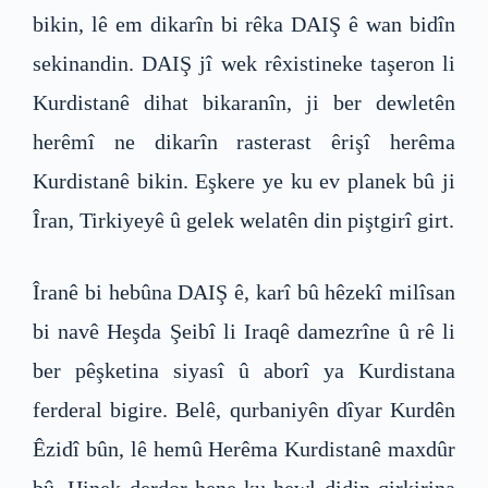
bikin, lê em dikarîn bi rêka DAIŞ ê wan bidîn
sekinandin. DAIŞ jî wek rêxistineke taşeron li
Kurdistanê dihat bikaranîn, ji ber dewletên
herêmî ne dikarîn rasterast êrişî herêma
Kurdistanê bikin. Eşkere ye ku ev planek bû ji
Îran, Tirkiyeyê û gelek welatên din piştgirî girt.
Îranê bi hebûna DAIŞ ê, karî bû hêzekî milîsan
bi navê Heşda Şeibî li Iraqê damezrîne û rê li
ber pêşketina siyasî û aborî ya Kurdistana
ferderal bigire. Belê, qurbaniyên dîyar Kurdên
Êzidî bûn, lê hemû Herêma Kurdistanê maxdûr