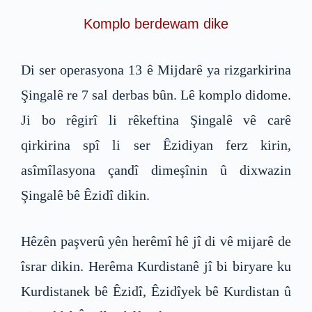
Komplo berdewam dike
Di ser operasyona 13 ê Mijdarê ya rizgarkirina
Şingalê re 7 sal derbas bûn. Lê komplo didome.
Ji bo rêgirî li rêkeftina Şingalê vê carê
qirkirina spî li ser Êzidiyan ferz kirin,
asîmîlasyona çandî dimeşînin û dixwazin
Şingalê bê Êzidî dikin.
Hêzên paşverû yên herêmî hê jî di vê mijarê de
îsrar dikin. Herêma Kurdistanê jî bi biryare ku
Kurdistanek bê Êzidî, Êzidîyek bê Kurdistan û