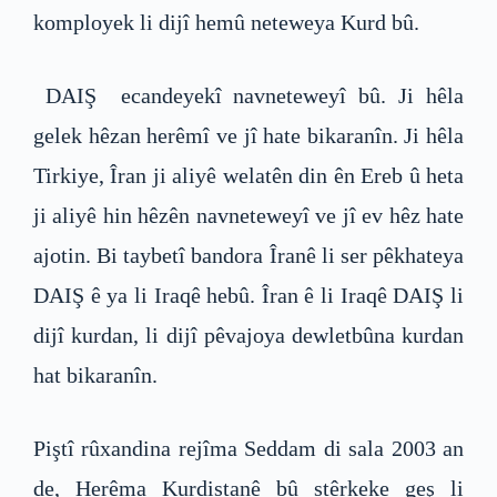
komployek li dijî hemû neteweya Kurd bû.
DAIŞ ecandeyekî navneteweyî bû. Ji hêla
gelek hêzan herêmî ve jî hate bikaranîn. Ji hêla
Tirkiye, Îran ji aliyê welatên din ên Ereb û heta
ji aliyê hin hêzên navneteweyî ve jî ev hêz hate
ajotin. Bi taybetî bandora Îranê li ser pêkhateya
DAIŞ ê ya li Iraqê hebû. Îran ê li Iraqê DAIŞ li
dijî kurdan, li dijî pêvajoya dewletbûna kurdan
hat bikaranîn.
Piştî rûxandina rejîma Seddam di sala 2003 an
de, Herêma Kurdistanê bû stêrkeke geş li