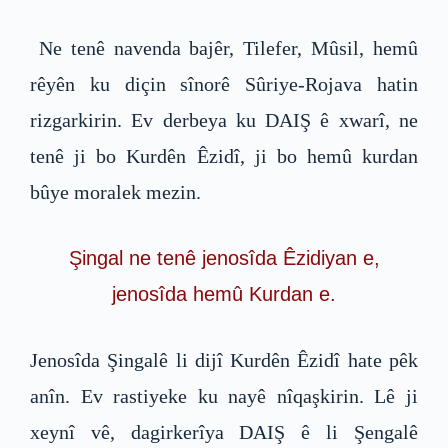
Ne tenê navenda bajêr, Tilefer, Mûsil, hemû
rêyên ku diçin sînorê Sûriye-Rojava hatin
rizgarkirin. Ev derbeya ku DAIŞ ê xwarî, ne
tenê ji bo Kurdên Êzidî, ji bo hemû kurdan
bûye moralek mezin.
Şingal ne tenê jenosîda Êzidiyan e,
jenosîda hemû Kurdan e.
Jenosîda Şingalê li dijî Kurdên Êzidî hate pêk
anîn. Ev rastiyeke ku nayê nîqaşkirin. Lê ji
xeynî vê, dagirkerîya DAIŞ ê li Şengalê