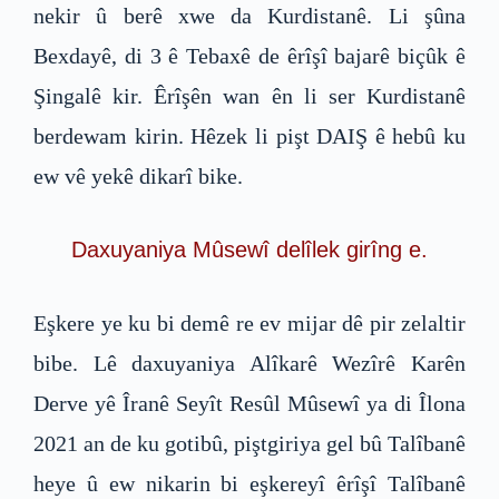
nekir û berê xwe da Kurdistanê. Li şûna
Bexdayê, di 3 ê Tebaxê de êrîşî bajarê biçûk ê
Şingalê kir. Êrîşên wan ên li ser Kurdistanê
berdewam kirin. Hêzek li pişt DAIŞ ê hebû ku
ew vê yekê dikarî bike.
Daxuyaniya Mûsewî delîlek girîng e.
Eşkere ye ku bi demê re ev mijar dê pir zelaltir
bibe. Lê daxuyaniya Alîkarê Wezîrê Karên
Derve yê Îranê Seyît Resûl Mûsewî ya di Îlona
2021 an de ku gotibû, piştgiriya gel bû Talîbanê
heye û ew nikarin bi eşkereyî êrîşî Talîbanê