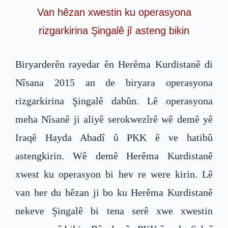
Van hêzan xwestin ku operasyona
rizgarkirina Şingalê jî asteng bikin
Biryarderên rayedar ên Herêma Kurdistanê di
Nîsana 2015 an de biryara operasyona
rizgarkirina Şingalê dabûn. Lê operasyona
meha Nîsanê ji aliyê serokwezîrê wê demê yê
Iraqê Hayda Abadî û PKK ê ve hatibû
astengkirin. Wê demê Herêma Kurdistanê
xwest ku operasyon bi hev re were kirin. Lê
van her du hêzan ji bo ku Herêma Kurdistanê
nekeve Şingalê bi tena serê xwe xwestin