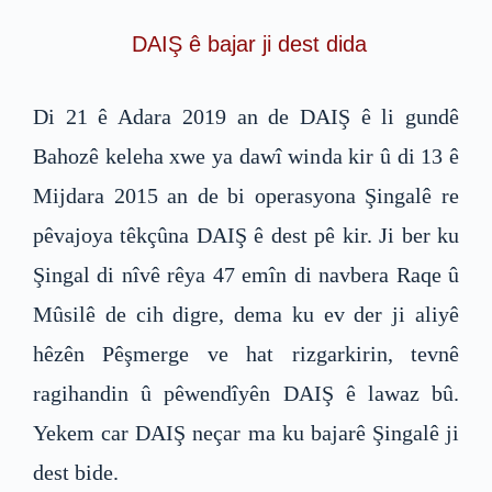
DAIŞ ê bajar ji dest dida
Di 21 ê Adara 2019 an de DAIŞ ê li gundê
Bahozê keleha xwe ya dawî winda kir û di 13 ê
Mijdara 2015 an de bi operasyona Şingalê re
pêvajoya têkçûna DAIŞ ê dest pê kir. Ji ber ku
Şingal di nîvê rêya 47 emîn di navbera Raqe û
Mûsilê de cih digre, dema ku ev der ji aliyê
hêzên Pêşmerge ve hat rizgarkirin, tevnê
ragihandin û pêwendîyên DAIŞ ê lawaz bû.
Yekem car DAIŞ neçar ma ku bajarê Şingalê ji
dest bide.