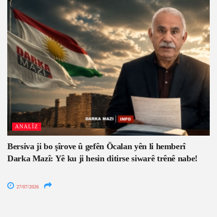
ANALÎZ
Bersiva ji bo şîrove û gefên Öcalan yên li hemberî
Darka Mazî: Yê ku ji hesin ditirse siwarê trênê nabe!
27/07/2026