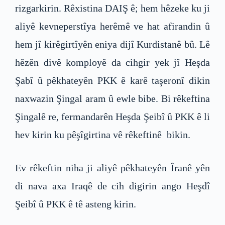
rizgarkirin. Rêxistina DAIŞ ê; hem hêzeke ku ji
aliyê kevneperstîya herêmê ve hat afirandin û
hem jî kirêgirtîyên eniya dijî Kurdistanê bû. Lê
hêzên divê komployê da cihgir yek jî Heşda
Şabî û pêkhateyên PKK ê karê taşeronî dikin
naxwazin Şingal aram û ewle bibe. Bi rêkeftina
Şingalê re, fermandarên Heşda Şeibî û PKK ê li
hev kirin ku pêşîgirtina vê rêkeftinê bikin.
Ev rêkeftin niha ji aliyê pêkhateyên Îranê yên
di nava axa Iraqê de cih digirin ango Heşdî
Şeibî û PKK ê tê asteng kirin.