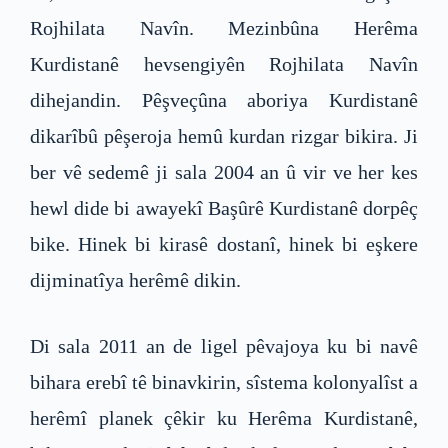
Rojhilata Navîn. Mezinbûna Herêma
Kurdistanê hevsengiyên Rojhilata Navîn
dihejandin. Pêşveçûna aboriya Kurdistanê
dikarîbû pêşeroja hemû kurdan rizgar bikira. Ji
ber vê sedemê ji sala 2004 an û vir ve her kes
hewl dide bi awayekî Başûrê Kurdistanê dorpêç
bike. Hinek bi kirasê dostanî, hinek bi eşkere
dijminatîya herêmê dikin.
Di sala 2011 an de ligel pêvajoya ku bi navê
bihara erebî tê binavkirin, sîstema kolonyalîst a
herêmî planek çêkir ku Herêma Kurdistanê,