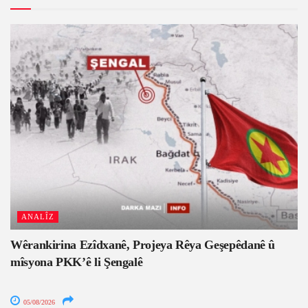
ANALÎZ
Wêrankirina Ezîdxanê, Projeya Rêya Geşepêdanê û
mîsyona PKK’ê li Şengalê
05/08/2026