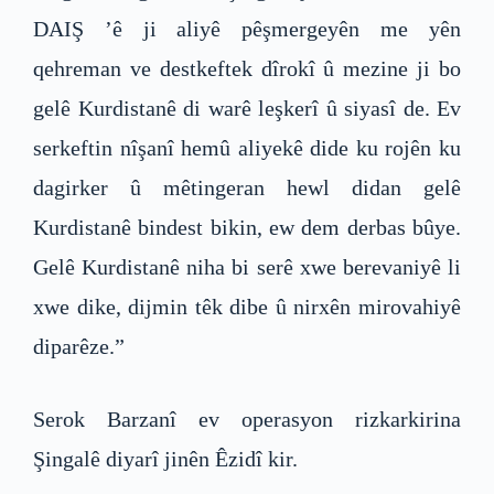
DAIŞ ’ê ji aliyê pêşmergeyên me yên
qehreman ve destkeftek dîrokî û mezine ji bo
gelê Kurdistanê di warê leşkerî û siyasî de. Ev
serkeftin nîşanî hemû aliyekê dide ku rojên ku
dagirker û mêtingeran hewl didan gelê
Kurdistanê bindest bikin, ew dem derbas bûye.
Gelê Kurdistanê niha bi serê xwe berevaniyê li
xwe dike, dijmin têk dibe û nirxên mirovahiyê
diparêze.”
Serok Barzanî ev operasyon rizkarkirina
Şingalê diyarî jinên Êzidî kir.