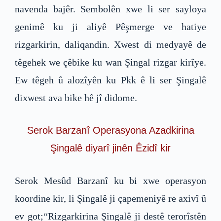
navenda bajêr. Sembolên xwe li ser sayloya
genimê ku ji aliyê Pêşmerge ve hatiye
rizgarkirin, daliqandin. Xwest di medyayê de
têgehek we çêbike ku wan Şingal rizgar kirîye.
Ew têgeh û alozîyên ku Pkk ê li ser Şingalê
dixwest ava bike hê jî didome.
Serok Barzanî Operasyona Azadkirina
Şingalê diyarî jinên Êzidî kir
Serok Mesûd Barzanî ku bi xwe operasyon
koordine kir, li Şingalê ji çapemeniyê re axivî û
ev got;“Rizgarkirina Şingalê ji destê terorîstên