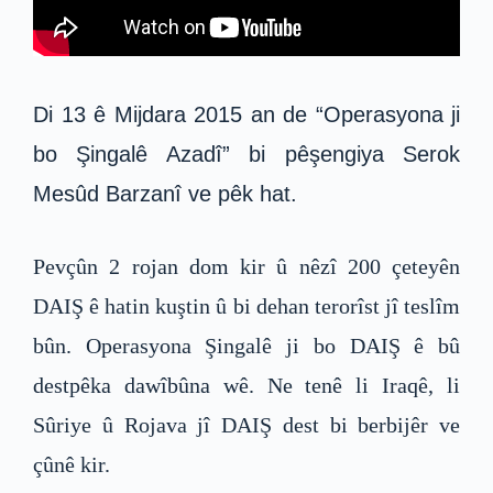
Di 13 ê Mijdara 2015 an de “Operasyona ji
bo Şingalê Azadî” bi pêşengiya Serok
Mesûd Barzanî ve pêk hat.
Pevçûn 2 rojan dom kir û nêzî 200 çeteyên
DAIŞ ê hatin kuştin û bi dehan terorîst jî teslîm
bûn. Operasyona Şingalê ji bo DAIŞ ê bû
destpêka dawîbûna wê. Ne tenê li Iraqê, li
Sûriye û Rojava jî DAIŞ dest bi berbijêr ve
çûnê kir.