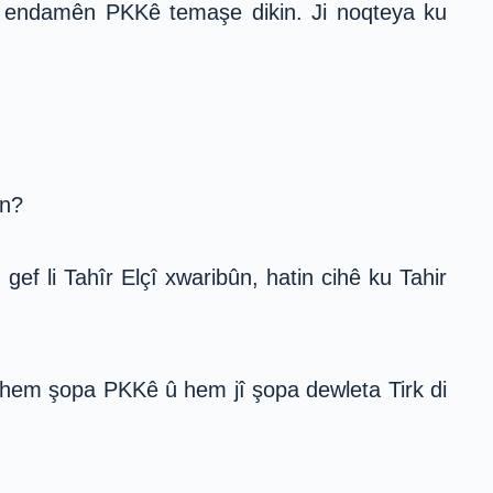
i 2 endamên PKKê temaşe dikin. Ji noqteya ku
in?
f li Tahîr Elçî xwaribûn, hatin cihê ku Tahir
û hem şopa PKKê û hem jî şopa dewleta Tirk di