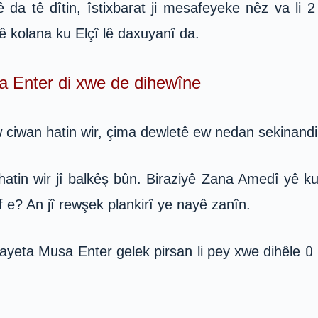
ê da tê dîtin, îstixbarat ji mesafeyeke nêz va l
ê kolana ku Elçî lê daxuyanî da.
 Enter di xwe de dihewîne
 ew ciwan hatin wir, çima dewletê ew nedan sekinand
n wir jî balkêş bûn. Biraziyê Zana Amedî yê ku ge
 e? An jî rewşek plankirî ye nayê zanîn.
nayeta Musa Enter gelek pirsan li pey xwe dihêle 