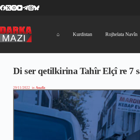
Skip
to
content
⌂
Kurdistan
Rojhelata Navîn
Di ser qetilkirina Tahîr Elçî re 7
29/11/2022
in
Analîz