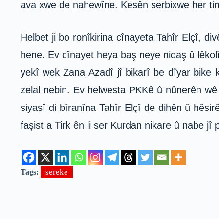
ava xwe de nahewîne. Kesên serbixwe her tim
Helbet ji bo ronîkirina cînayeta Tahîr Elçî, div
hene. Ev cînayet heya baş neye niqaş û lêkolîn
yekî wek Zana Azadî jî bikarî be dîyar bike 
zelal nebin. Ev helwesta PKKê û nûnerên wê j
siyasî di bîranîna Tahîr Elçî de dihên û hêsir
faşist a Tirk ên li ser Kurdan nikare û nabe j
Tags:
sereke