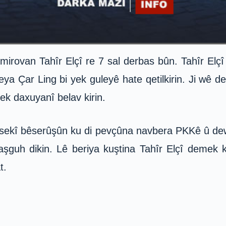
mirovan Tahîr Elçî re 7 sal derbas bûn. Tahîr Elç
eya Çar Ling bi yek guleyê hate qetilkirin. Ji wê
lek daxuyanî belav kirin.
kesekî bêserûşûn ku di pevçûna navbera PKKê û dew
şguh dikin. Lê beriya kuştina Tahîr Elçî demek k
t.