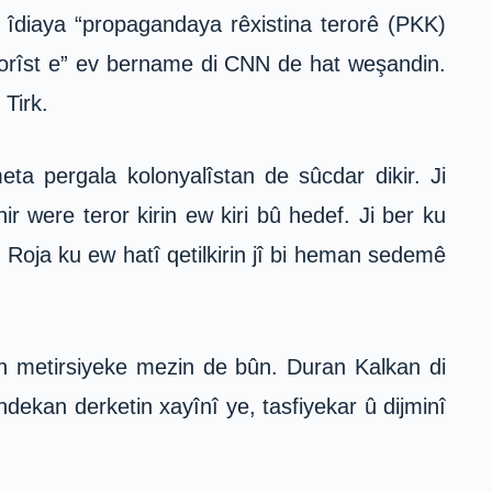
bi îdiaya “propagandaya rêxistina terorê (PKK)
erorîst e” ev bername di CNN de hat weşandin.
Tirk.
a pergala kolonyalîstan de sûcdar dikir. Ji
 were teror kirin ew kiri bû hedef. Ji ber ku
 Roja ku ew hatî qetilkirin jî bi heman sedemê
in metirsiyeke mezin de bûn. Duran Kalkan di
dekan derketin xayînî ye, tasfiyekar û dijminî