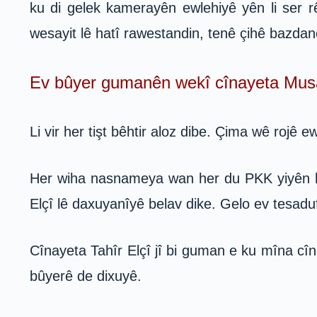
ku di gelek kamerayên ewlehiyê yên li ser r
wesayit lê hatî rawestandin, tenê çihê bazdan
Ev bûyer gumanên wekî cînayeta Musa
Li vir her tişt bêhtir aloz dibe. Çima wê rojê
Her wiha nasnameya wan her du PKK yiyên hati
Elçî lê daxuyanîyê belav dike. Gelo ev tesaduf
Cînayeta Tahîr Elçî jî bi guman e ku mîna cî
bûyerê de dixuyê.