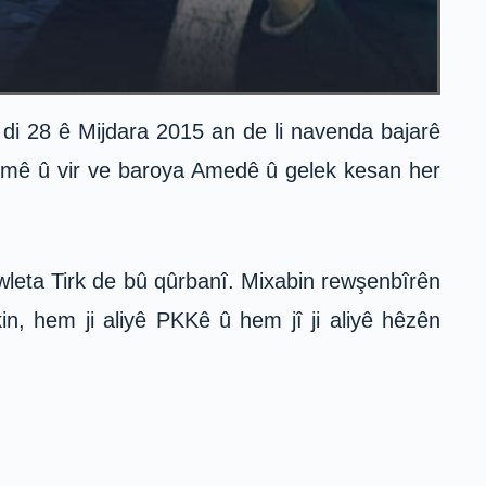
î di 28 ê Mijdara 2015 an de li navenda bajarê
 demê û vir ve baroya Amedê û gelek kesan her
leta Tirk de bû qûrbanî. Mixabin rewşenbîrên
in, hem ji aliyê PKKê û hem jî ji aliyê hêzên