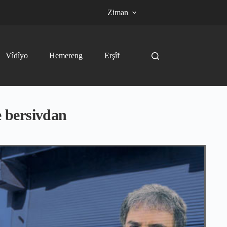
Ziman
Vîdîyo
Hemereng
Erşîf
ne bersivdan