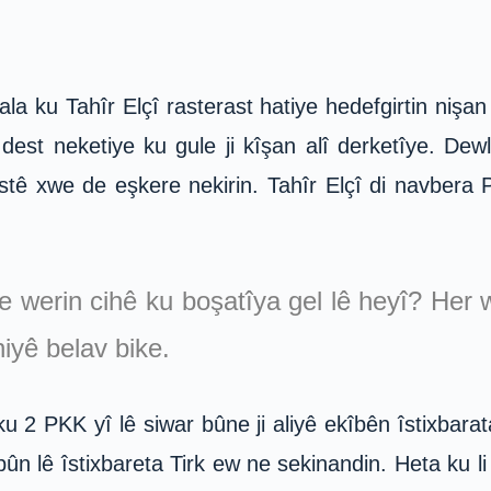
a ku Tahîr Elçî rasterast hatiye hedefgirtin nişan
dest neketiye ku gule ji kîşan alî derketîye. Dew
estê xwe de eşkere nekirin. Tahîr Elçî di navbera 
 werin cihê ku boşatîya gel lê heyî? Her w
yê belav bike.
ku 2 PKK yî lê siwar bûne ji aliyê ekîbên îstixbara
ûn lê îstixbareta Tirk ew ne sekinandin. Heta ku li