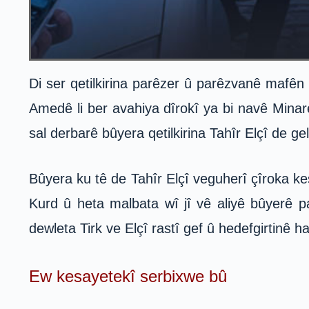
Di ser qetilkirina parêzer û parêzvanê mafên 
Amedê li ber avahiya dîrokî ya bi navê Minar
sal derbarê bûyera qetilkirina Tahîr Elçî de ge
Bûyera ku tê de Tahîr Elçî veguherî çîroka 
Kurd û heta malbata wî jî vê aliyê bûyerê pa
dewleta Tirk ve Elçî rastî gef û hedefgirtinê ha
Ew kesayetekî serbixwe bû