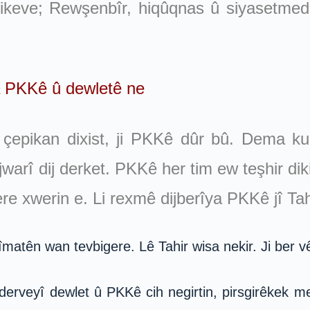
ikeve; Rewşenbîr, hiqûqnas û siyasetmeda
 PKKê û dewletê ne
i çepikan dixist, ji PKKê dûr bû. Dema 
arî dij derket. PKKê her tim ew teşhir dikir
re xwerin e. Li rexmê dijberîya PKKê jî Ta
talîmatên wan tevbigere. Lê Tahir wisa nekir. Ji ber 
derveyî dewlet û PKKê cih negirtin, pirsgirêkek me