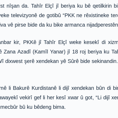
 nîşan da. Tahîr Elçî jî beriya ku bê qetilkirin 
meyeke televizyonê de gotibû “PKK ne rêxistineke t
iva vê pirse bide da ku bike armanca nijadperestên 
ar kir, PKKê jî Tahîr Elçî weke kesekî di xizmet
na Azadî (Kamîl Yanar) jî 18 roj beriya ku Tahir
Wî dixwest şerê xendekan yê Sûrê bide sekinandin.
 li Bakurê Kurdistanê li dijî xendekan bûn di b
ekî vekirî gef li her kesî xwar û got, “Li dijî xen
es mecbûr bû ku bêdeng bima.