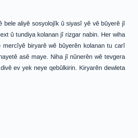
Lê bele aliyê sosyolojîk û siyasî yê vê bûyerê jî
ext û tundiya kolanan jî rizgar nabin. Her wiha
be mercîyê biryarê wê bûyerên kolanan tu carî
cînayetê asê maye. Niha jî nûnerên wê tevgera
ê divê ev yek neye qebûlkirin. Kiryarên dewleta