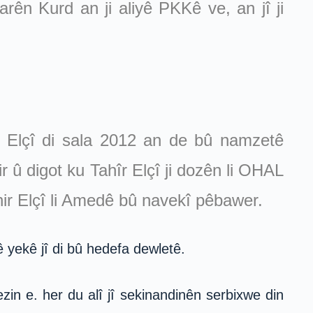
rên Kurd an ji aliyê PKKê ve, an jî ji
ku Elçî di sala 2012 an de bû namzetê
 û digot ku Tahîr Elçî ji dozên li OHAL
hir Elçî li Amedê bû navekî pêbawer.
vê yekê jî di bû hedefa dewletê.
zin e. her du alî jî sekinandinên serbixwe din