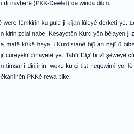
 di navberê (PKK-Dewlet) de winda dibin.
ê were fêmkirin ku gule ji kîjan lûleyê derketî ye. 
 kirin zelal nabe. Kesayetên Kurd yên bêlayen ji z
ka mafê kî/kê heye li Kurdistanê bijî an nejî û bi
î cureyekî cînayetê ye. Tahîr Elçî bi vî şêweyê 
ên timsahî dirijînin, weke ku çi tişt neqewimî ye. l
î pêkanînên PKKê rewa bike.