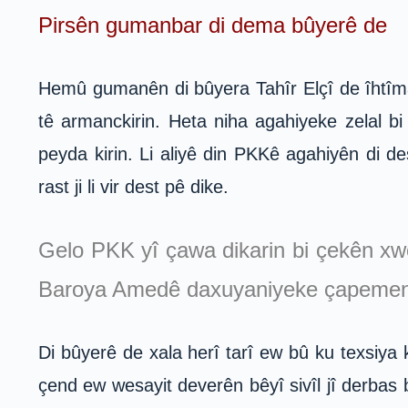
Pirsên gumanbar di dema bûyerê de
Hemû gumanên di bûyera Tahîr Elçî de îhtîmal
tê armanckirin. Heta niha agahiyeke zelal bi 
peyda kirin. Li aliyê din PKKê agahiyên di d
rast ji li vir dest pê dike.
Gelo PKK yî çawa dikarin bi çekên xwe
Baroya Amedê daxuyaniyeke çapemeni
Di bûyerê de xala herî tarî ew bû ku texsiya 
çend ew wesayit deverên bêyî sivîl jî derbas b