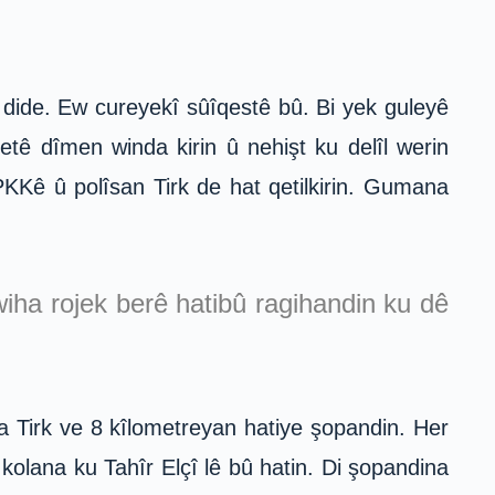
 dide. Ew cureyekî sûîqestê bû. Bi yek guleyê
letê dîmen winda kirin û nehişt ku delîl werin
PKKê û polîsan Tirk de hat qetilkirin. Gumana
iha rojek berê hatibû ragihandin ku dê
ta Tirk ve 8 kîlometreyan hatiye şopandin. Her
 kolana ku Tahîr Elçî lê bû hatin. Di şopandina