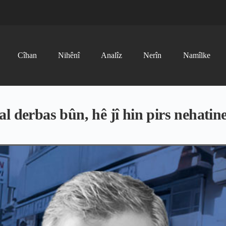
Cîhan
Nihênî
Analîz
Nerîn
Namîlke
 sal derbas bûn, hê jî hin pirs nehati