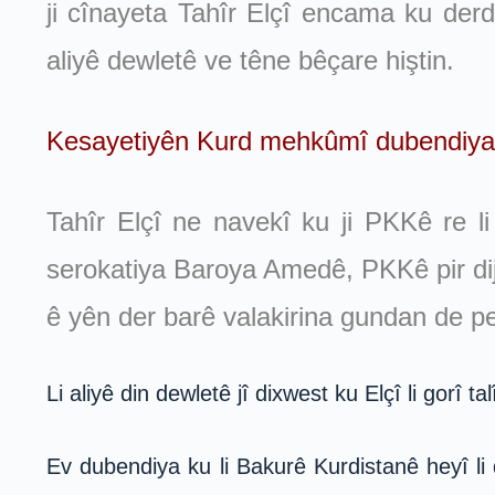
ji cînayeta Tahîr Elçî encama ku derd
aliyê dewletê ve têne bêçare hiştin.
Kesayetiyên Kurd mehkûmî dubendiya
Tahîr Elçî ne navekî ku ji PKKê re l
serokatiya Baroya Amedê, PKKê pir dijw
ê yên der barê valakirina gundan de pe
Li aliyê din dewletê jî dixwest ku Elçî li gorî 
Ev dubendiya ku li Bakurê Kurdistanê heyî li 