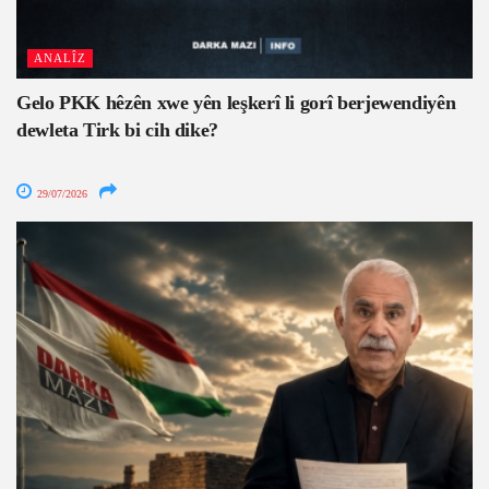
ANALÎZ
Gelo PKK hêzên xwe yên leşkerî li gorî berjewendiyên
dewleta Tirk bi cih dike?
29/07/2026