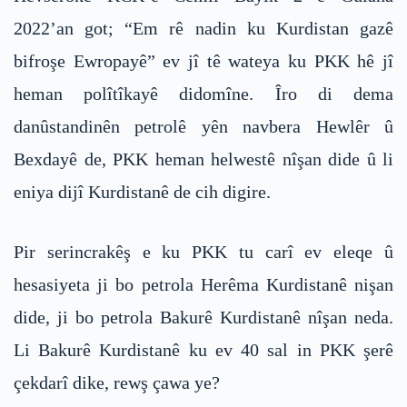
2022’an got; “Em rê nadin ku Kurdistan gazê
bifroşe Ewropayê” ev jî tê wateya ku PKK hê jî
heman polîtîkayê didomîne. Îro di dema
danûstandinên petrolê yên navbera Hewlêr û
Bexdayê de, PKK heman helwestê nîşan dide û li
eniya dijî Kurdistanê de cih digire.
Pir serincrakêş e ku PKK tu carî ev eleqe û
hesasiyeta ji bo petrola Herêma Kurdistanê nişan
dide, ji bo petrola Bakurê Kurdistanê nîşan neda.
Li Bakurê Kurdistanê ku ev 40 sal in PKK şerê
çekdarî dike, rewş çawa ye?