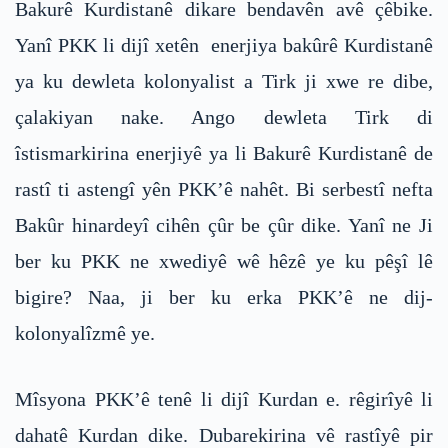
Bakurê Kurdistanê dikare bendavên avê çêbike.
Yanî PKK li dijî xetên enerjiya bakûrê Kurdistanê
ya ku dewleta kolonyalist a Tirk ji xwe re dibe,
çalakiyan nake. Ango dewleta Tirk di
îstismarkirina enerjiyê ya li Bakurê Kurdistanê de
rastî ti astengî yên PKK’ê nahêt. Bi serbestî nefta
Bakûr hinardeyî cihên çûr be çûr dike. Yanî ne Ji
ber ku PKK ne xwediyê wê hêzê ye ku pêşî lê
bigire? Naa, ji ber ku erka PKK’ê ne dij-
kolonyalîzmê ye.
Mîsyona PKK’ê tenê li dijî Kurdan e. rêgirîyê li
dahatê Kurdan dike. Dubarekirina vê rastîyê pir