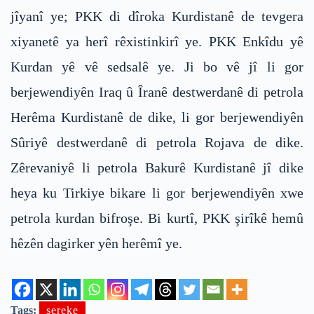
jîyanî ye; PKK di dîroka Kurdistanê de tevgera
xiyanetê ya herî rêxistinkirî ye. PKK Enkîdu yê
Kurdan yê vê sedsalê ye. Ji bo vê jî li gor
berjewendiyên Iraq û Îranê destwerdanê di petrola
Herêma Kurdistanê de dike, li gor berjewendiyên
Sûriyê destwerdanê di petrola Rojava de dike.
Zêrevaniyê li petrola Bakurê Kurdistanê jî dike
heya ku Tirkiye bikare li gor berjewendiyên xwe
petrola kurdan bifroşe. Bi kurtî, PKK şirîkê hemû
hêzên dagirker yên herêmî ye.
Tags:
sereke