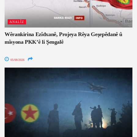
ANALÎZ
Wêrankirina Ezîdxanê, Projeya Rêya Geşepêdanê û
mîsyona PKK’ê li Şengalê
05/08/2026