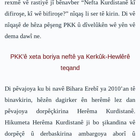
rexmê vê rastiyê jî bênavber “Nefta Kurdistanê kî
difiroşe, kî wê bifiroşe?” nîqaş li ser tê kirin. Di vê
nîqaşê de hêza pêşeng PKK û dîvelûkên wê yên vê
dema dawî ne.
PKK’ê xeta boriya neftê ya Kerkûk-Hewlêrê
teqand
Di pêvajoya ku bi navê Bihara Erebî ya 2010’an tê
binavkirin, hêzên dagirker ên herêmê lez dan
pêvajoya dorpêçkirina Herêma Kurdistanê.
Hikumeta Herêma Kurdistanê ji bo şikandina vê
dorpêçê û derbaskirina ambargoya aborî û