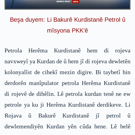
Beşa duyem: Li Bakurê Kurdistanê Petrol û
mîsyona PKK’ê
Petrola Herêma Kurdistanê hem di rojeva
navxweyî ya Kurdan de û hem jî di rojeva dewletên
kolonyalîst de cihekî mezin digire. Bi taybetî hin
derdorên manîpulator petrola Herêma Kurdistanê
di rojevê de dihêlin. Lê petrola kurdan tenê ne ew
petrole ya ku ji Herêma Kurdistanê derdikeve. Li
Rojava û Bakurê Kurdistanê jî petrol û
dewlemendiyên Kurdan yên cûda hene. Lê belê