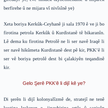
berfirehe û ne mijara vî nivîsînê ye)
Xeta boriya Kerkûk-Ceyhanê ji sala 1970 ê ve ji bo
firotina petrola Kerkûk û Kurdistanê tê bikaranîn.
Lê dema ku firotina Petrolê ne li ser navê Iraqê li
ser navê hikûmeta Kurdistanê dest pê kir, PKK’ê li
ser vê boriya petrolê dest bi çalakiyên teqandinê
kir.
Gelo Şerê PKK’ê li dijî kê ye?
Di şerên li dijî kolonyalîzmê de, stratejî ne tenê
kuştina leşkeran e, jinavbirina artêş û saziyên