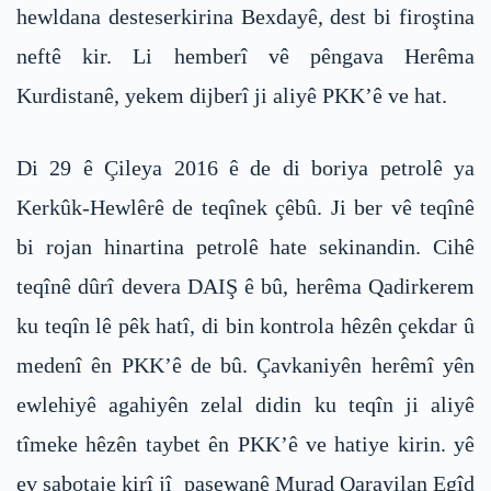
hewldana desteserkirina Bexdayê, dest bi firoştina
neftê kir. Li hemberî vê pêngava Herêma
Kurdistanê, yekem dijberî ji aliyê PKK’ê ve hat.
Di 29 ê Çileya 2016 ê de di boriya petrolê ya
Kerkûk-Hewlêrê de teqînek çêbû. Ji ber vê teqînê
bi rojan hinartina petrolê hate sekinandin. Cihê
teqînê dûrî devera DAIŞ ê bû, herêma Qadirkerem
ku teqîn lê pêk hatî, di bin kontrola hêzên çekdar û
medenî ên PKK’ê de bû. Çavkaniyên herêmî yên
ewlehiyê agahiyên zelal didin ku teqîn ji aliyê
tîmeke hêzên taybet ên PKK’ê ve hatiye kirin. yê
ev sabotaje kirî jî pasewanê Murad Qarayilan Egîd