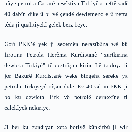
bûye petrol a Gabarê pewîstiya Tirkiyê a neftê sadî
40 dabîn dike û bi vê çendê dewlemend e û nefta
têda jî qualitîyekî gelek berz heye.
Gorî PKK’ê yek ji sedemên nerazîbûna wê bû
firotina Petrola Herêma Kurdistanê “xurtkirina
dewleta Tirkiyê” tê destnîşan kirin. Lê tabloya li
jor Bakurê Kurdistanê weke bingeha sereke ya
petrola Tirkiyeyê nîşan dide. Ev 40 sal in PKK ji
bo ku dewleta Tirk vê petrolê dernexîne ti
çalekîyek nekiriye.
Ji ber ku gundiyan xeta boriyê kûnkirbû ji wir