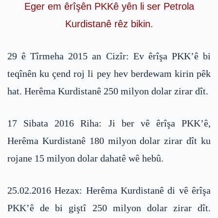
Eger em êrîşên PKKê yên li ser Petrola
Kurdistanê rêz bikin.
29 ê Tîrmeha 2015 an Cizîr: Ev êrîşa PKK’ê bi
teqînên ku çend roj li pey hev berdewam kirin pêk
hat. Herêma Kurdistanê 250 milyon dolar zirar dît.
17 Sibata 2016 Riha: Ji ber vê êrîşa PKK’ê,
Herêma Kurdistanê 180 milyon dolar zirar dît ku
rojane 15 milyon dolar dahatê wê hebû.
25.02.2016 Hezax: Herêma Kurdistanê di vê êrîşa
PKK’ê de bi giştî 250 milyon dolar zirar dît.