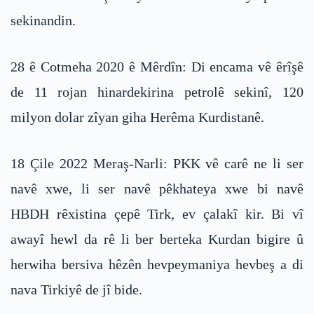
sekinandin.
28 ê Cotmeha 2020 ê Mêrdîn: Di encama vê êrîşê
de 11 rojan hinardekirina petrolê sekinî, 120
milyon dolar zîyan giha Herêma Kurdistanê.
18 Çile 2022 Meraş-Narli: PKK vê carê ne li ser
navê xwe, li ser navê pêkhateya xwe bi navê
HBDH rêxistina çepê Tirk, ev çalakî kir. Bi vî
awayî hewl da rê li ber berteka Kurdan bigire û
herwiha bersiva hêzên hevpeymaniya hevbeş a di
nava Tirkiyê de jî bide.