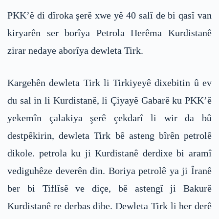
PKK’ê di dîroka şerê xwe yê 40 salî de bi qasî van
kiryarên ser borîya Petrola Herêma Kurdistanê
zirar nedaye aborîya dewleta Tirk.
Kargehên dewleta Tirk li Tirkiyeyê dixebitin û ev
du sal in li Kurdistanê, li Çiyayê Gabarê ku PKK’ê
yekemîn çalakiya şerê çekdarî li wir da bû
destpêkirin, dewleta Tirk bê asteng bîrên petrolê
dikole. petrola ku ji Kurdistanê derdixe bi aramî
vediguhêze deverên din. Boriya petrolê ya ji Îranê
ber bi Tiflîsê ve diçe, bê astengî ji Bakurê
Kurdistanê re derbas dibe. Dewleta Tirk li her derê