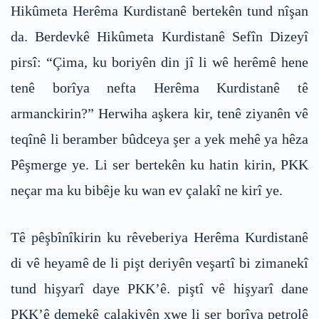
Hikûmeta Herêma Kurdistanê bertekên tund nîşan
da. Berdevkê Hikûmeta Kurdistanê Sefîn Dizeyî
pirsî: “Çima, ku boriyên din jî li wê herêmê hene
tenê borîya nefta Herêma Kurdistanê tê
armanckirin?” Herwiha aşkera kir, tenê ziyanên vê
teqînê li beramber bûdceya şer a yek mehê ya hêza
Pêşmerge ye. Li ser bertekên ku hatin kirin, PKK
neçar ma ku bibêje ku wan ev çalakî ne kirî ye.
Tê pêşbînîkirin ku rêveberiya Herêma Kurdistanê
di vê heyamê de li pişt deriyên veşartî bi zimanekî
tund hişyarî daye PKK’ê. piştî vê hişyarî dane
PKK’ê demekê çalakiyên xwe li ser borîya petrolê