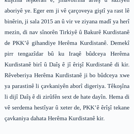
aboriyê ye. Eger em ji vê çarçoveya giştî ya rast lê
binêrin, ji sala 2015 an û vir ve ziyana madî ya herî
mezin, di nav sînorên Tirkiyê û Bakurê Kurdistanê
de PKK’ê gihandiye Herêma Kurdistanê. Demekî
pirr tengazîdar bû ku Iraqê bûdceya Herêma
Kurdistanê birî û Daîş ê jî êrişî Kurdistanê di kir.
Rêveberiya Herêma Kurdistanê ji bo bûdceya xwe
ya parastinê li çavkaniyên aborî digeriya. Têkoşîna
li dijî Daîş ê di zirûfên sext de hate dayîn. Hema di
vê serdema hestîyar û xeter de, PKK’ê êrîşî tekane
çavkaniya dahata Herêma Kurdistanê kir.