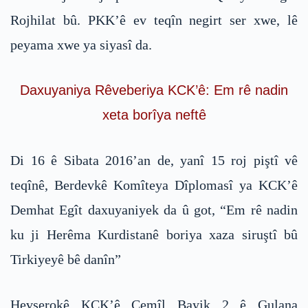
Rojhilat bû. PKK’ê ev teqîn negirt ser xwe, lê
peyama xwe ya siyasî da.
Daxuyaniya Rêveberiya KCK’ê: Em rê nadin
xeta borîya neftê
Di 16 ê Sibata 2016’an de, yanî 15 roj piştî vê
teqînê, Berdevkê Komîteya Dîplomasî ya KCK’ê
Demhat Egît daxuyaniyek da û got, “Em rê nadin
ku ji Herêma Kurdistanê boriya xaza siruştî bû
Tirkiyeyê bê danîn”
Hevserokê KCK’ê Cemîl Bayik 2 ê Gulana