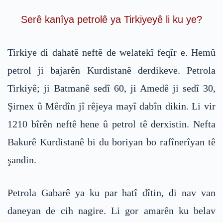
Serê kanîya petrolê ya Tirkiyeyê li ku ye?
Tirkiye di dahatê neftê de welatekî feqîr e. Hemû
petrol ji bajarên Kurdistanê derdikeve. Petrola
Tirkiyê; ji Batmanê sedî 60, ji Amedê ji sedî 30,
Şirnex û Mêrdîn jî rêjeya mayî dabîn dikin. Li vir
1210 bîrên neftê hene û petrol tê derxistin. Nefta
Bakurê Kurdistanê bi du boriyan bo rafînerîyan tê
şandin.
Petrola Gabarê ya ku par hatî dîtin, di nav van
daneyan de cih nagire. Li gor amarên ku belav