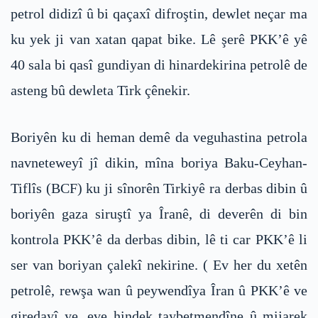
petrol didizî û bi qaçaxî difroştin, dewlet neçar ma
ku yek ji van xatan qapat bike. Lê şerê PKK’ê yê
40 sala bi qasî gundiyan di hinardekirina petrolê de
asteng bû dewleta Tirk çênekir.
Boriyên ku di heman demê da veguhastina petrola
navneteweyî jî dikin, mîna boriya Baku-Ceyhan-
Tiflîs (BCF) ku ji sînorên Tirkiyê ra derbas dibin û
boriyên gaza siruştî ya Îranê, di deverên di bin
kontrola PKK’ê da derbas dibin, lê ti car PKK’ê li
ser van boriyan çalekî nekirine. ( Ev her du xetên
petrolê, rewşa wan û peywendîya Îran û PKK’ê ve
giredayî ye, eve hindek taybetmendîne û mijarek