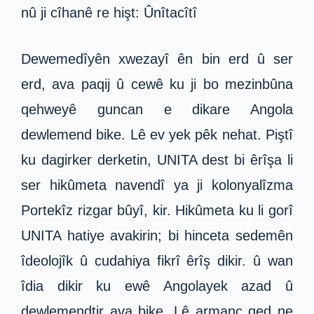
nû ji cîhanê re hişt: Ûnîtacîtî
Dewemedîyên xwezayî ên bin erd û ser
erd, ava paqij û cewê ku ji bo mezinbûna
qehweyê guncan e dikare Angola
dewlemend bike. Lê ev yek pêk nehat. Piştî
ku dagirker derketin, UNITA dest bi êrîşa li
ser hikûmeta navendî ya ji kolonyalîzma
Portekîz rizgar bûyî, kir. Hikûmeta ku li gorî
UNITA hatiye avakirin; bi hinceta sedemên
îdeolojîk û cudahiya fikrî êrîş dikir. û wan
îdia dikir ku ewê Angolayek azad û
dewlemendtir ava bike. Lê armanc qed ne