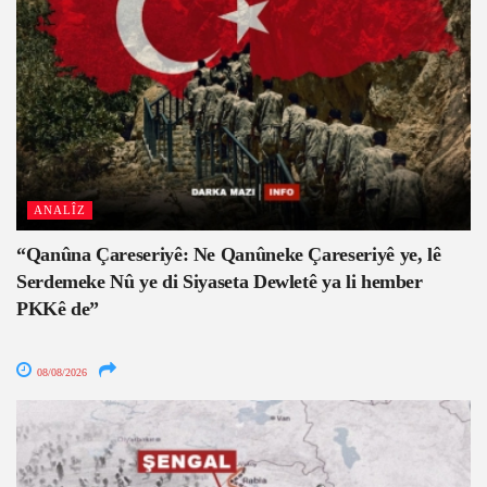
ANALÎZ
“Qanûna Çareseriyê: Ne Qanûneke Çareseriyê ye, lê
Serdemeke Nû ye di Siyaseta Dewletê ya li hember
PKKê de”
08/08/2026