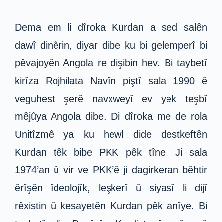
Dema em li dîroka Kurdan a sed salên
dawî dinêrin, diyar dibe ku bi gelemperî bi
pêvajoyên Angola re dişibin hev. Bi taybetî
kirîza Rojhilata Navîn piştî sala 1990 ê
veguhest şerê navxweyî ev yek teşbî
mêjûya Angola dibe. Di dîroka me de rola
Unitîzmê ya ku hewl dide destkeftên
Kurdan têk bibe PKK pêk tîne. Ji sala
1974’an û vir ve PKK’ê ji dagirkeran bêhtir
êrîşên îdeolojîk, leşkerî û siyasî li dijî
rêxistin û kesayetên Kurdan pêk anîye. Bi