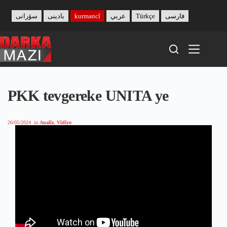
Skip
to
سۆرانی
بادینی
kurmancî
عربي
Türkçe
فارسی
content
PKK tevgereke UNITA ye
26/05/2024
in
Analîz
,
Vîdîyo