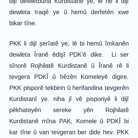
dijî dewletbûna Kurdistanê ye, lê ne li dijî
dewleta Iraqê ye û hemû derfetên xwe
bikar tîne.
PKK li dijî şerîatê ye, lê bi hemû îmkanên
dewleta Îranê êdişî PDK’ê dike. Li ser
sînorê Rojhilatê Kurdistanê û Îranê rê li
tevgera PDKÎ û hêzên Komeleyê digire.
PKK pisporê tekbirin û herifandina tevgerên
Kurdistanî ye. niha jî vê pisporiyê li dijî
pêkhateyên sereke yên Rojhilatê
Kurdistanê mîna PAK, Komele û PDKÎ bi
kar tîne û van tevgeran ber dide hev. PKK