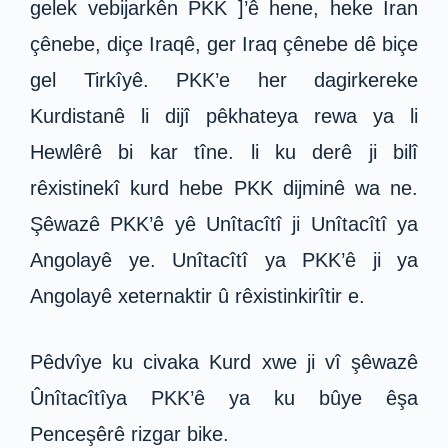
gelek vebijarkên PKK ]’ê hene, heke Îran
çênebe, diçe Iraqê, ger Iraq çênebe dê biçe
gel Tirkîyê. PKK’e her dagirkereke
Kurdistanê li dijî pêkhateya rewa ya li
Hewlêrê bi kar tîne. li ku derê ji bilî
rêxistinekî kurd hebe PKK dijminê wa ne.
Şêwazê PKK’ê yê Unîtacîtî ji Unîtacîtî ya
Angolayê ye. Unîtacîtî ya PKK’ê ji ya
Angolayê xeternaktir û rêxistinkirîtir e.
Pêdvîye ku civaka Kurd xwe ji vî şêwazê
Ûnîtacîtîya PKK’ê ya ku bûye êşa
Penceşêrê rizgar bike.