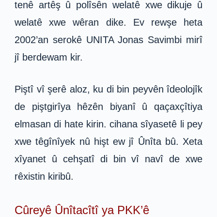
tenê artêş û polîsên welatê xwe dikuje û
welatê xwe wêran dike. Ev rewşe heta
2002’an serokê UNITA Jonas Savimbi mirî
jî berdewam kir.
Piştî vî şerê aloz, ku di bin peyvên îdeolojîk
de piştgirîya hêzên biyanî û qaçaxçîtiya
elmasan di hate kirin. cihana sîyasetê li pey
xwe têgînîyek nû hişt ew jî Ûnîta bû. Xeta
xîyanet û cehşatî di bin vî navî de xwe
rêxistin kiribû.
Cûreyê Ûnîtacîtî ya PKK’ê