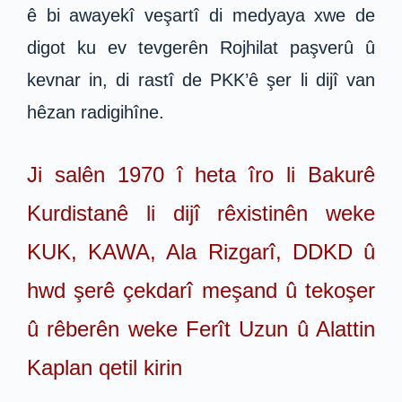
ê bi awayekî veşartî di medyaya xwe de
digot ku ev tevgerên Rojhilat paşverû û
kevnar in, di rastî de PKK’ê şer li dijî van
hêzan radigihîne.
Ji salên 1970 î heta îro li Bakurê
Kurdistanê li dijî rêxistinên weke
KUK, KAWA, Ala Rizgarî, DDKD û
hwd şerê çekdarî meşand û tekoşer
û rêberên weke Ferît Uzun û Alattin
Kaplan qetil kirin