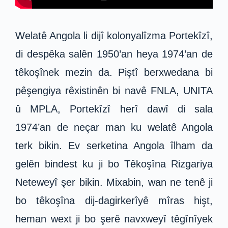
Welatê Angola li dijî kolonyalîzma Portekîzî,
di despêka salên 1950’an heya 1974’an de
têkoşînek mezin da. Piştî berxwedana bi
pêşengiya rêxistinên bi navê FNLA, UNITA
û MPLA, Portekîzî herî dawî di sala
1974’an de neçar man ku welatê Angola
terk bikin. Ev serketina Angola îlham da
gelên bindest ku ji bo Têkoşîna Rizgariya
Neteweyî şer bikin. Mixabin, wan ne tenê ji
bo têkoşîna dij-dagirkerîyê mîras hişt,
heman wext ji bo şerê navxweyî têgînîyek