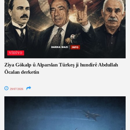
VÎDÎYO
Ziya Gökalp û Alparslan Türkeş ji hundirê Abdullah
Öcalan derketin
29/07/2026