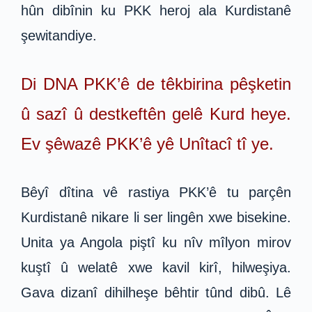
hûn dibînin ku PKK heroj ala Kurdistanê
şewitandiye.
Di DNA PKK’ê de têkbirina pêşketin
û sazî û destkeftên gelê Kurd heye.
Ev şêwazê PKK’ê yê Unîtacî tî ye.
Bêyî dîtina vê rastiya PKK’ê tu parçên
Kurdistanê nikare li ser lingên xwe bisekine.
Unita ya Angola piştî ku nîv mîlyon mirov
kuştî û welatê xwe kavil kirî, hilweşiya.
Gava dizanî dihilheşe bêhtir tûnd dibû. Lê