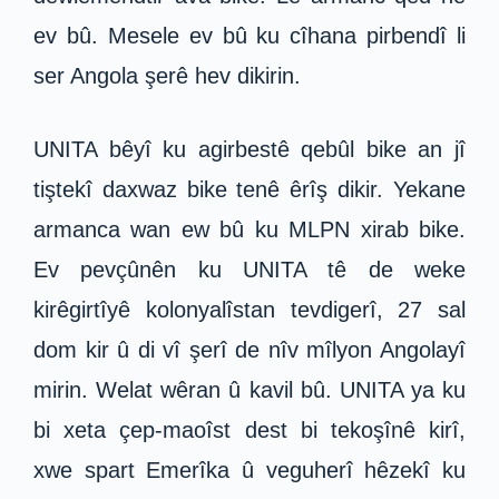
ev bû. Mesele ev bû ku cîhana pirbendî li
ser Angola şerê hev dikirin.
UNITA bêyî ku agirbestê qebûl bike an jî
tiştekî daxwaz bike tenê êrîş dikir. Yekane
armanca wan ew bû ku MLPN xirab bike.
Ev pevçûnên ku UNITA tê de weke
kirêgirtîyê kolonyalîstan tevdigerî, 27 sal
dom kir û di vî şerî de nîv mîlyon Angolayî
mirin. Welat wêran û kavil bû. UNITA ya ku
bi xeta çep-maoîst dest bi tekoşînê kirî,
xwe spart Emerîka û veguherî hêzekî ku