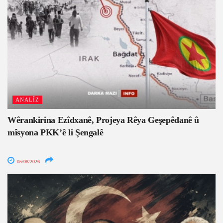
ANALÎZ
Wêrankirina Ezîdxanê, Projeya Rêya Geşepêdanê û
mîsyona PKK’ê li Şengalê
05/08/2026