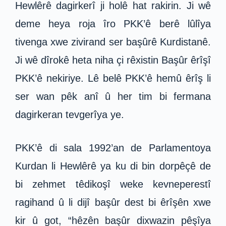
Hewlêrê dagirkerî ji holê hat rakirin. Ji wê
deme heya roja îro PKK’ê berê lûlîya
tivenga xwe zivirand ser başûrê Kurdistanê.
Ji wê dîrokê heta niha çi rêxistin Başûr êrîşî
PKK’ê nekiriye. Lê belê PKK’ê hemû êrîş li
ser wan pêk anî û her tim bi fermana
dagirkeran tevgerîya ye.
PKK’ê di sala 1992’an de Parlamentoya
Kurdan li Hewlêrê ya ku di bin dorpêçê de
bi zehmet têdikoşî weke kevneperestî
ragihand û li dijî başûr dest bi êrîşên xwe
kir û got, “hêzên başûr dixwazin pêşîya