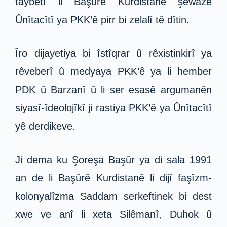
taybetî li Başûrê Kurdistanê şêwazê
Ûnîtacîtî ya PKK’ê pirr bi zelalî tê dîtin.
Îro dijayetiya bi îstîqrar û rêxistinkirî ya
rêveberî û medyaya PKK’ê ya li hember
PDK û Barzanî û li ser esasê argumanên
siyasî-îdeolojîkî ji rastiya PKK’ê ya Ûnîtacîtî
yê derdikeve.
Ji dema ku Şoreşa Başûr ya di sala 1991
an de li Başûrê Kurdistanê li dijî faşîzm-
kolonyalîzma Saddam serkeftinek bi dest
xwe ve anî li xeta Silêmanî, Duhok û