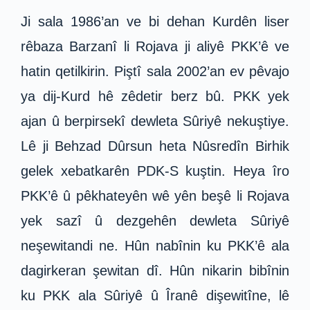
Ji sala 1986’an ve bi dehan Kurdên liser
rêbaza Barzanî li Rojava ji aliyê PKK’ê ve
hatin qetilkirin. Piştî sala 2002’an ev pêvajo
ya dij-Kurd hê zêdetir berz bû. PKK yek
ajan û berpirsekî dewleta Sûriyê nekuştiye.
Lê ji Behzad Dûrsun heta Nûsredîn Birhik
gelek xebatkarên PDK-S kuştin. Heya îro
PKK’ê û pêkhateyên wê yên beşê li Rojava
yek sazî û dezgehên dewleta Sûriyê
neşewitandi ne. Hûn nabînin ku PKK’ê ala
dagirkeran şewitan dî. Hûn nikarin bibînin
ku PKK ala Sûriyê û Îranê dişewitîne, lê