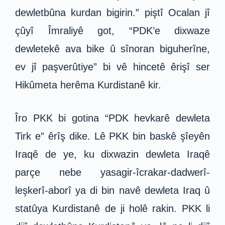
dewletbûna kurdan bigirin.” piştî Ocalan jî
çûyî Îmraliyê got, “PDK’e dixwaze
dewletekê ava bike û sînoran biguherîne,
ev jî paşverûtiye” bi vê hincetê êrişî ser
Hikûmeta herêma Kurdistanê kir.
Îro PKK bi gotina “PDK hevkarê dewleta
Tirk e” êrîş dike. Lê PKK bin baskê şîeyên
Iraqê de ye, ku dixwazin dewleta Iraqê
parçe nebe yasagir-îcrakar-dadwerî-
leşkerî-aborî ya di bin navê dewleta Iraq û
statûya Kurdistanê de ji holê rakin. PKK li