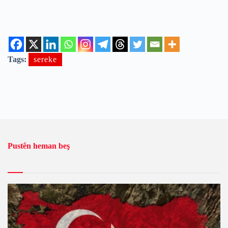
Tags:
sereke
Pustên heman beş