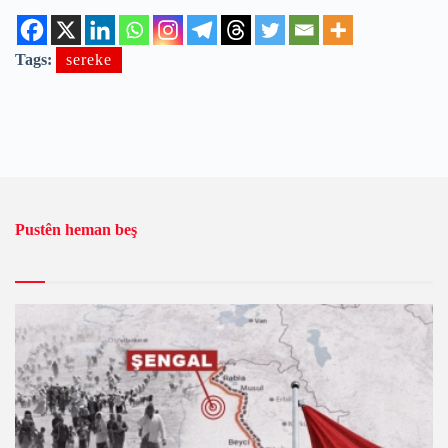
Tags:
sereke
Pustên heman beş