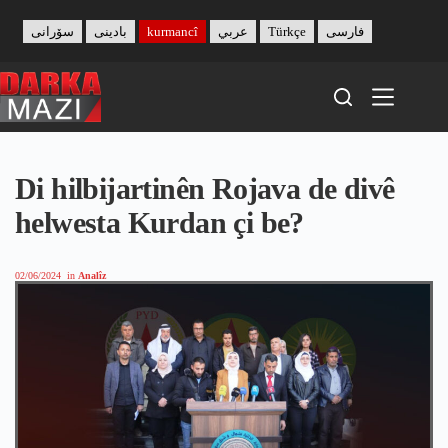
Skip
to
سۆرانی
بادینی
kurmancî
عربي
Türkçe
فارسی
content
Di hilbijartinên Rojava de divê
helwesta Kurdan çi be?
02/06/2024
in
Analîz