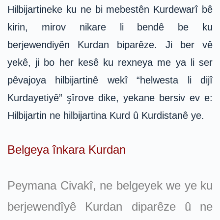
Hilbijartineke ku ne bi mebestên Kurdewarî bê
kirin, mirov nikare li bendê be ku
berjewendiyên Kurdan biparêze. Ji ber vê
yekê, ji bo her kesê ku rexneya me ya li ser
pêvajoya hilbijartinê wekî “helwesta li dijî
Kurdayetiyê” şîrove dike, yekane bersiv ev e:
Hilbijartin ne hilbijartina Kurd û Kurdistanê ye.
Belgeya înkara Kurdan
Peymana Civakî, ne belgeyek we ye ku
berjewendîyê Kurdan diparêze û ne