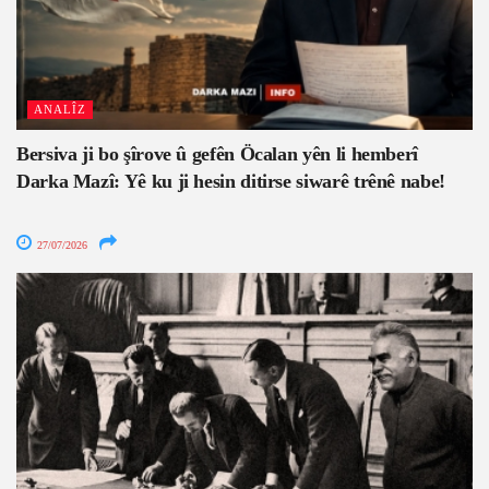
ANALÎZ
Bersiva ji bo şîrove û gefên Öcalan yên li hemberî
Darka Mazî: Yê ku ji hesin ditirse siwarê trênê nabe!
27/07/2026