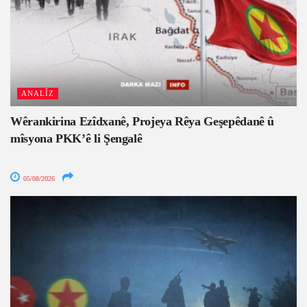
ANALÎZ
Wêrankirina Ezîdxanê, Projeya Rêya Geşepêdanê û
mîsyona PKK’ê li Şengalê
05/08/2026