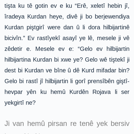
tişta ku tê gotin ev e ku “Erê, xeletî hebin jî,
îradeya Kurdan heye, divê ji bo berjewendiya
Kurdan piştgirî were dan û li dora hilbijartinê
bicivîn.” Ev rastîyekî asayî ye lê, mesele ji vê
zêdetir e. Mesele ev e: “Gelo ev hilbijartin
hilbijartina Kurdan bi xwe ye? Gelo wê tiştekî ji
dest bi Kurdan ve bîne û dê Kurd mifadar bin?
Gelo bi rastî jî hilbijartin li gorî prensîbên giştî-
hevpar yên ku hemû Kurdên Rojava li ser
yekgirtî ne?
Ji van hemû pirsan re tenê yek bersiv