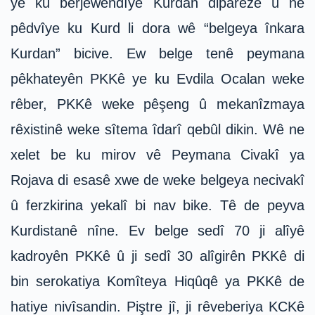
ye ku berjewendîyê Kurdan diparêze û ne
pêdvîye ku Kurd li dora wê “belgeya înkara
Kurdan” bicive. Ew belge tenê peymana
pêkhateyên PKKê ye ku Evdila Ocalan weke
rêber, PKKê weke pêşeng û mekanîzmaya
rêxistinê weke sîtema îdarî qebûl dikin. Wê ne
xelet be ku mirov vê Peymana Civakî ya
Rojava di esasê xwe de weke belgeya necivakî
û ferzkirina yekalî bi nav bike. Tê de peyva
Kurdistanê nîne. Ev belge sedî 70 ji alîyê
kadroyên PKKê û ji sedî 30 alîgirên PKKê di
bin serokatiya Komîteya Hiqûqê ya PKKê de
hatiye nivîsandin. Piştre jî, ji rêveberiya KCKê