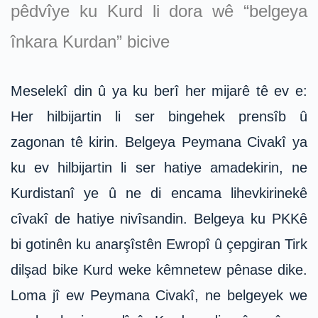
pêdvîye ku Kurd li dora wê “belgeya
înkara Kurdan” bicive
Meselekî din û ya ku berî her mijarê tê ev e:
Her hilbijartin li ser bingehek prensîb û
zagonan tê kirin. Belgeya Peymana Civakî ya
ku ev hilbijartin li ser hatiye amadekirin, ne
Kurdistanî ye û ne di encama lihevkirinekê
cîvakî de hatiye nivîsandin. Belgeya ku PKKê
bi gotinên ku anarşîstên Ewropî û çepgiran Tirk
dilşad bike Kurd weke kêmnetew pênase dike.
Loma jî ew Peymana Civakî, ne belgeyek we