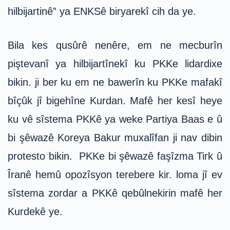
hilbijartinê” ya ENKSê biryarekî cih da ye.
Bila kes qusûrê nenêre, em ne mecburîn
piştevanî ya hilbijartînekî ku PKKe lidardixe
bikin. ji ber ku em ne bawerîn ku PKKe mafakî
bîçûk jî bigehîne Kurdan. Mafê her kesî heye
ku vê sîstema PKKê ya weke Partiya Baas e û
bi şêwazê Koreya Bakur muxalîfan ji nav dibin
protesto bikin. PKKe bi şêwazê faşîzma Tirk û
Îranê hemû opozîsyon terebere kir. loma jî ev
sîstema zordar a PKKê qebûlnekirin mafê her
Kurdekê ye.