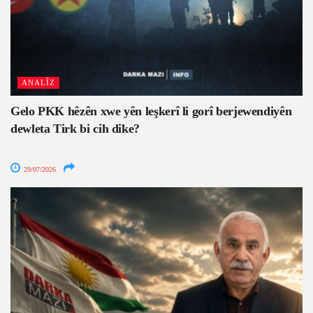
ANALÎZ
Gelo PKK hêzên xwe yên leşkerî li gorî berjewendiyên
dewleta Tirk bi cih dike?
29/07/2026