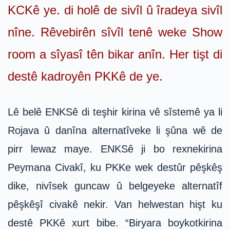
KCKê ye. di holê de sivîl û îradeya sivîl
nîne. Rêvebirên sîvîl tenê weke Show
room a sîyasî tên bikar anîn. Her tişt di
destê kadroyên PKKê de ye.
Lê belê ENKSê di teşhir kirina vê sîstemê ya li
Rojava û danîna alternatîveke li şûna wê de
pirr lewaz maye. ENKSê ji bo rexnekirina
Peymana Civakî, ku PKKe wek destûr pêşkêş
dike, nivîsek guncaw û belgeyeke alternatîf
pêşkêşî civakê nekir. Van helwestan hişt ku
destê PKKê xurt bibe. “Biryara boykotkirina