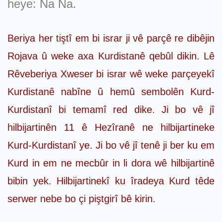
heye: Na Na.
Beriya her tiştî em bi israr ji vê parçê re dibêjin
Rojava û weke axa Kurdistanê qebûl dikin. Lê
Rêveberiya Xweser bi israr wê weke parçeyekî
Kurdistanê nabîne û hemû sembolên Kurd-
Kurdistanî bi temamî red dike. Ji bo vê jî
hilbijartinên 11 ê Hezîranê ne hilbijartineke
Kurd-Kurdistanî ye. Ji bo vê jî tenê ji ber ku em
Kurd in em ne mecbûr in li dora wê hilbijartinê
bibin yek. Hilbijartinekî ku îradeya Kurd têde
serwer nebe bo çi piştgirî bê kirin.