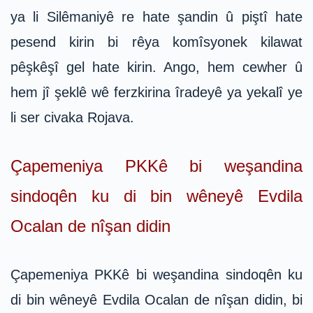
ya li Silêmaniyê re hate şandin û piştî hate
pesend kirin bi rêya komîsyonek kilawat
pêşkêşî gel hate kirin. Ango, hem cewher û
hem jî şeklê wê ferzkirina îradeyê ya yekalî ye
li ser civaka Rojava.
Çapemeniya PKKê bi weşandina
sindoqên ku di bin wêneyê Evdila
Ocalan de nîşan didin
Çapemeniya PKKê bi weşandina sindoqên ku
di bin wêneyê Evdila Ocalan de nîşan didin, bi