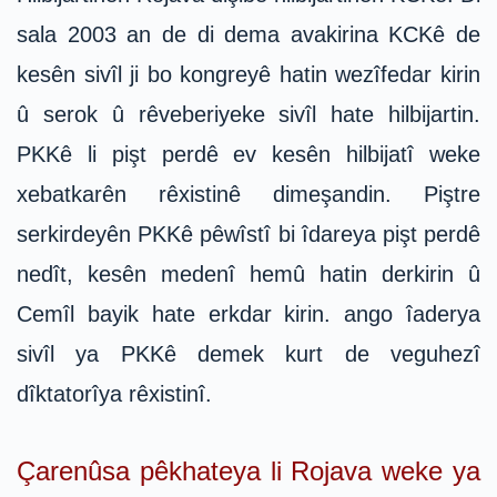
sala 2003 an de di dema avakirina KCKê de
kesên sivîl ji bo kongreyê hatin wezîfedar kirin
û serok û rêveberiyeke sivîl hate hilbijartin.
PKKê li pişt perdê ev kesên hilbijatî weke
xebatkarên rêxistinê dimeşandin. Piştre
serkirdeyên PKKê pêwîstî bi îdareya pişt perdê
nedît, kesên medenî hemû hatin derkirin û
Cemîl bayik hate erkdar kirin. ango îaderya
sivîl ya PKKê demek kurt de veguhezî
dîktatorîya rêxistinî.
Çarenûsa pêkhateya li Rojava weke ya