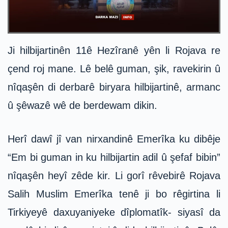
Ji hilbijartinên 11ê Hezîranê yên li Rojava re
çend roj mane. Lê belê guman, şik, ravekirin û
nîqaşên di derbarê biryara hilbijartinê, armanc
û şêwazê wê de berdewam dikin.
Herî dawî jî van nirxandinê Emerîka ku dibêje
“Em bi guman in ku hilbijartin adil û şefaf bibin”
nîqaşên heyî zêde kir. Li gorî rêvebirê Rojava
Salih Muslim Emerîka tenê ji bo rêgirtina li
Tirkiyeyê daxuyaniyeke dîplomatîk- siyasî da