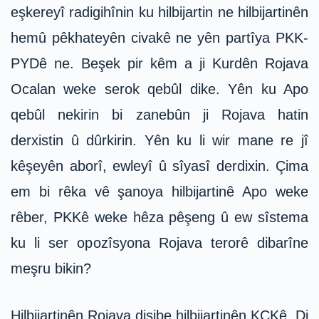
eşkereyî radigihînin ku hilbijartin ne hilbijartinên
hemû pêkhateyên civakê ne yên partîya PKK-
PYDê ne. Beşek pir kêm a ji Kurdên Rojava
Ocalan weke serok qebûl dike. Yên ku Apo
qebûl nekirin bi zanebûn ji Rojava hatin
derxistin û dûrkirin. Yên ku li wir mane re jî
kêşeyên aborî, ewleyî û sîyasî derdixin. Çima
em bi rêka vê şanoya hilbijartinê Apo weke
rêber, PKKê weke hêza pêşeng û ew sîstema
ku li ser opozîsyona Rojava terorê dibarîne
meşru bikin?
Hilbijartinên Rojava dişibe hilbijartinên KCKê. Di