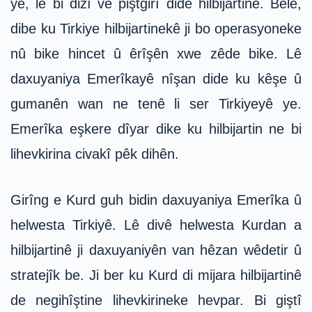
ye, lê bi dizî ve piştgirî dide hilbijartinê. Belê,
dibe ku Tirkiye hilbijartinekê ji bo operasyoneke
nû bike hincet û êrîşên xwe zêde bike. Lê
daxuyaniya Emerîkayê nîşan dide ku kêşe û
gumanên wan ne tenê li ser Tirkiyeyê ye.
Emerîka eşkere dîyar dike ku hilbijartin ne bi
lihevkirina civakî pêk dihên.
Girîng e Kurd guh bidin daxuyaniya Emerîka û
helwesta Tirkiyê. Lê divê helwesta Kurdan a
hilbijartinê ji daxuyaniyên van hêzan wêdetir û
stratejîk be. Ji ber ku Kurd di mijara hilbijartinê
de negihîştine lihevkirineke hevpar. Bi giştî