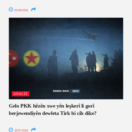
05/08/2026
ANALÎZ
Gelo PKK hêzên xwe yên leşkerî li gorî
berjewendiyên dewleta Tirk bi cih dike?
29/07/2026