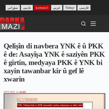
Skip
to
سۆرانی
بادینی
kurmancî
عربي
Türkçe
فارسی
content
Qelişîn di navbera YNK ê û PKK
ê de: Asayîşa YNK ê saziyên PKK
ê girtin, medyaya PKK ê YNK bi
xayin tawanbar kir û gef lê
xwarin
04/01/2025
in
Analîz