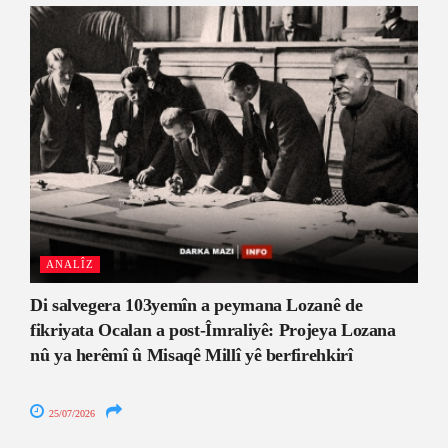
ANALÎZ
Di salvegera 103yemîn a peymana Lozanê de
fikriyata Ocalan a post-Îmraliyê: Projeya Lozana
nû ya herêmî û Misaqê Millî yê berfirehkirî
25/07/2026