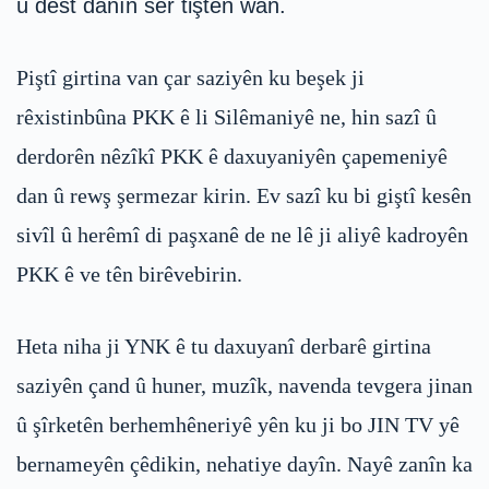
û dest danîn ser tiştên wan.
Piştî girtina van çar saziyên ku beşek ji
rêxistinbûna PKK ê li Silêmaniyê ne, hin sazî û
derdorên nêzîkî PKK ê daxuyaniyên çapemeniyê
dan û rewş şermezar kirin. Ev sazî ku bi giştî kesên
sivîl û herêmî di paşxanê de ne lê ji aliyê kadroyên
PKK ê ve tên birêvebirin.
Heta niha ji YNK ê tu daxuyanî derbarê girtina
saziyên çand û huner, muzîk, navenda tevgera jinan
û şîrketên berhemhêneriyê yên ku ji bo JIN TV yê
bernameyên çêdikin, nehatiye dayîn. Nayê zanîn ka