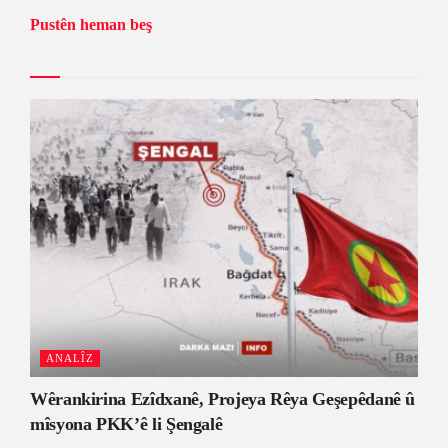
Pustên heman beş
ANALÎZ
Wêrankirina Ezîdxanê, Projeya Rêya Geşepêdanê û
mîsyona PKK’ê li Şengalê