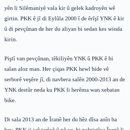
yên li Silêmaniyê vala kir û gelek kadroyên wê
girtin. PKK ê jî di Eylûla 2000 î de êrîşî YNK ê kir
û di pevçûnan de her du aliyan bi sedan kes winda
kirin.
Piştî van pevçûnan, têkiliyên YNK û PKK ê bi
salan aloz man. Her çiqas PKK hewl bide vê
serborê veşêre jî, di navbera salên 2000-2013 an de
YNK destûr neda ku PKK li herêma wan xebatan
bike.
Di sala 2013 an de Îranê her du hêz dîsa anîn ba
hev. PKK ji wê tarîxê û pê ve, bi palpiştîya Îranê li