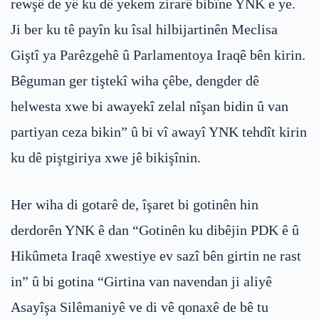
rewşê de yê ku dê yekem zirarê bibîne YNK e ye.
Ji ber ku tê payîn ku îsal hilbijartinên Meclisa
Giştî ya Parêzgehê û Parlamentoya Iraqê bên kirin.
Bêguman ger tiştekî wiha çêbe, dengder dê
helwesta xwe bi awayekî zelal nîşan bidin û van
partiyan ceza bikin” û bi vî awayî YNK tehdît kirin
ku dê piştgiriya xwe jê bikişînin.
Her wiha di gotarê de, îşaret bi gotinên hin
derdorên YNK ê dan “Gotinên ku dibêjin PDK ê û
Hikûmeta Iraqê xwestiye ev sazî bên girtin ne rast
in” û bi gotina “Girtina van navendan ji aliyê
Asayîşa Silêmaniyê ve di vê qonaxê de bê tu