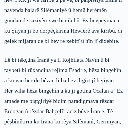
navenda bajarê Silêmaniyê û hemû herêmên
gundan de saziyên xwe bi cih bû. Ev hevpeymana
ku Şîiyan ji bo dorpêçkirina Hewlêrê ava kiribû, di
gelek mijaran de bi hev re xebitî û hîn jî dixebite.
Lê bi têkçûna Îranê ya li Rojhilata Navîn û bi
taybetî bi rûxandina rejîma Esad re, hêza bingehîn
a ku van her du hêzan li ba hev digirt jî hejiyan.
Her wiha hêza bingehîn a ku ji gotina Ocalan a “Ez
amade me piştgiriyê bidim paradigmaya rêzdar
Erdogan û rêzdar Bahçelî” aciz bûye Îran e. Tê
pêşbînîkirin ku Îrana ku rêya Silêmanî, Germiyan,