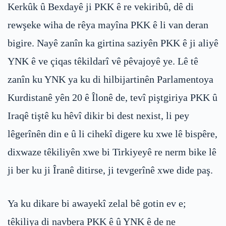
Kerkûk û Bexdayê ji PKK ê re vekiribû, dê di
rewşeke wiha de rêya mayîna PKK ê li van deran
bigire. Nayê zanîn ka girtina saziyên PKK ê ji aliyê
YNK ê ve çiqas têkildarî vê pêvajoyê ye. Lê tê
zanîn ku YNK ya ku di hilbijartinên Parlamentoya
Kurdistanê yên 20 ê Îlonê de, tevî piştgiriya PKK û
Iraqê tiştê ku hêvî dikir bi dest nexist, li pey
lêgerînên din e û li cihekî digere ku xwe lê bispêre,
dixwaze têkiliyên xwe bi Tirkiyeyê re nerm bike lê
ji ber ku ji Îranê ditirse, ji tevgerînê xwe dide paş.
Ya ku dikare bi awayekî zelal bê gotin ev e;
têkiliya di navbera PKK ê û YNK ê de ne