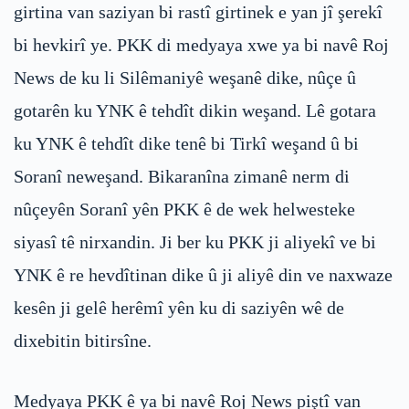
girtina van saziyan bi rastî girtinek e yan jî şerekî
bi hevkirî ye. PKK di medyaya xwe ya bi navê Roj
News de ku li Silêmaniyê weşanê dike, nûçe û
gotarên ku YNK ê tehdît dikin weşand. Lê gotara
ku YNK ê tehdît dike tenê bi Tirkî weşand û bi
Soranî neweşand. Bikaranîna zimanê nerm di
nûçeyên Soranî yên PKK ê de wek helwesteke
siyasî tê nirxandin. Ji ber ku PKK ji aliyekî ve bi
YNK ê re hevdîtinan dike û ji aliyê din ve naxwaze
kesên ji gelê herêmî yên ku di saziyên wê de
dixebitin bitirsîne.
Medyaya PKK ê ya bi navê Roj News piştî van