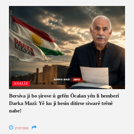
ANALÎZ
Bersiva ji bo şîrove û gefên Öcalan yên li hemberî
Darka Mazî: Yê ku ji hesin ditirse siwarê trênê
nabe!
27/07/2026