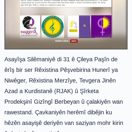
Asayîşa Silêmaniyê di 31 ê Çileya Paşîn de
êrîş bir ser Rêxistina Pêşvebirina Hunerî ya
Niwêger, Rêxistina Merzîye, Tevgera Jinên
Azad a Kurdistanê (RJAK) û Şîrketa
Prodekşinî Gizîngî Berbeyan û çalakiyên wan
rawestand. Çavkaniyên herêmî dibêjin ku
hêzên asayişê deriyên van saziyan mohr kirin