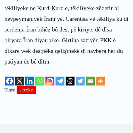
têkiliyeke ne Kurd-Kurd e, têkilîyeke zêdetir bi
hevpeymaniyek Îranî ye. Çarenûsa vê têkiliya ku di
serdema Îran bihêz bû dest pê kiriye, dê dîsa
biryara Îran diyar bike. Girtina saziyên PKK ê
dikare wek destpêka qelişînekê di navbera her du
patîyan de bê dîtin.
Tags:
sereke