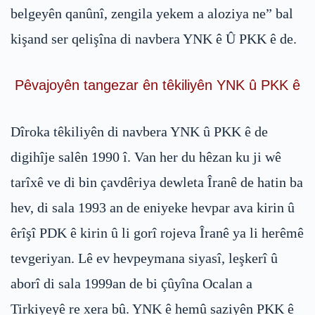
belgeyên qanûnî, zengila yekem a aloziya ne” bal
kişand ser qelişîna di navbera YNK ê Û PKK ê de.
Pêvajoyên tangezar ên têkiliyên YNK û PKK ê
Dîroka têkiliyên di navbera YNK û PKK ê de
digihîje salên 1990 î. Van her du hêzan ku ji wê
tarîxê ve di bin çavdêriya dewleta Îranê de hatin ba
hev, di sala 1993 an de eniyeke hevpar ava kirin û
êrîşî PDK ê kirin û li gorî rojeva Îranê ya li herêmê
tevgeriyan. Lê ev hevpeymana siyasî, leşkerî û
aborî di sala 1999an de bi çûyîna Ocalan a
Tirkiyeyê re xera bû. YNK ê hemû saziyên PKK ê