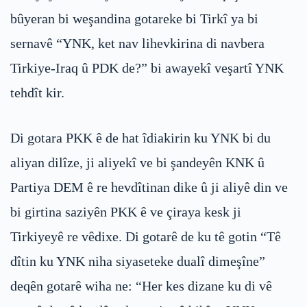
bûyeran bi weşandina gotareke bi Tirkî ya bi
sernavê “YNK, ket nav lihevkirina di navbera
Tirkiye-Iraq û PDK de?” bi awayekî veşartî YNK
tehdît kir.
Di gotara PKK ê de hat îdiakirin ku YNK bi du
aliyan dilîze, ji aliyekî ve bi şandeyên KNK û
Partiya DEM ê re hevdîtinan dike û ji aliyê din ve
bi girtina saziyên PKK ê ve çiraya kesk ji
Tirkiyeyê re vêdixe. Di gotarê de ku tê gotin “Tê
dîtin ku YNK niha siyaseteke dualî dimeşîne”
deqên gotarê wiha ne: “Her kes dizane ku di vê