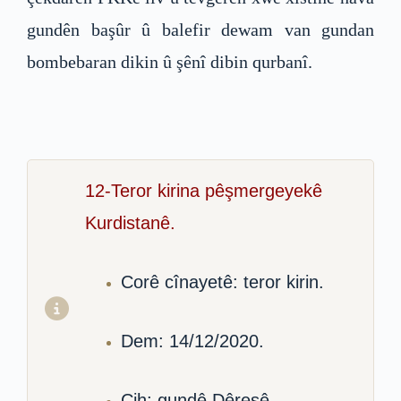
gundên başûr û balefir dewam van gundan
bombebaran dikin û şênî dibin qurbanî.
12-Teror kirina pêşmergeyekê
Kurdistanê.
Corê cînayetê: teror kirin.
Dem: 14/12/2020.
Cih: gundê Dêreşê.