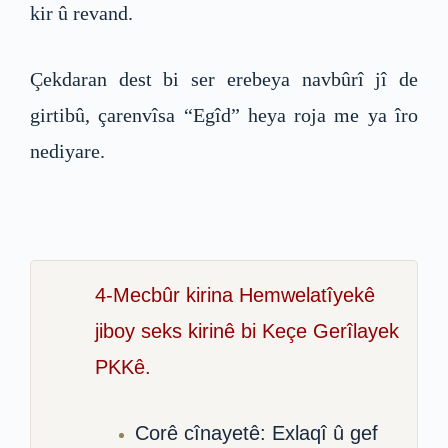
kir û revand.
Çekdaran dest bi ser erebeya navbûrî jî de
girtibû, çarenvîsa “Egîd” heya roja me ya îro
nediyare.
4-Mecbûr kirina Hemwelatîyekê
jiboy seks kirinê bi Keçe Gerîlayek
PKKê.
Corê cînayetê: Exlaqî û gef