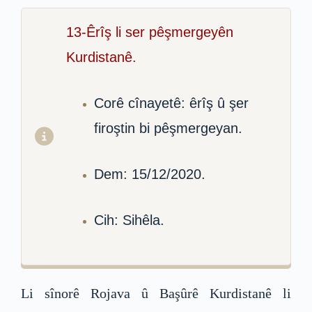
13-Êrîş li ser pêşmergeyên
Kurdistanê.
Corê cînayetê: êrîş û şer
firoştin bi pêşmergeyan.
Dem: 15/12/2020.
Cih: Sihêla.
Li sînorê Rojava û Başûrê Kurdistanê li