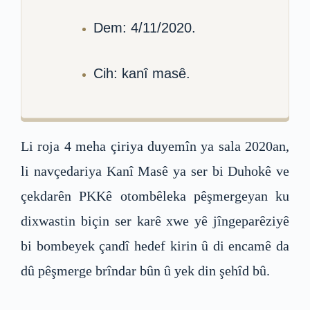
Dem: 4/11/2020.
Cih: kanî masê.
Li roja 4 meha çiriya duyemîn ya sala 2020an,
li navçedariya Kanî Masê ya ser bi Duhokê ve
çekdarên PKKê otombêleka pêşmergeyan ku
dixwastin biçin ser karê xwe yê jîngeparêziyê
bi bombeyek çandî hedef kirin û di encamê da
dû pêşmerge brîndar bûn û yek din şehîd bû.