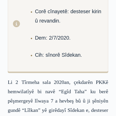
Corê cînayetê: desteser kirin
û revandin.
Dem: 2/7/2020.
Cih: sînorê Sîdekan.
Li 2 Tîrmeha sala 2020an, çekdarên PKKê
hemwilatîyê bi navê “Egîd Taha” ku berê
pêşmergeyê lîwaya 7 a hevbeş bû û ji şêniyên
gundê “Lîlkan” yê girêdayî Sîdekan e, desteser