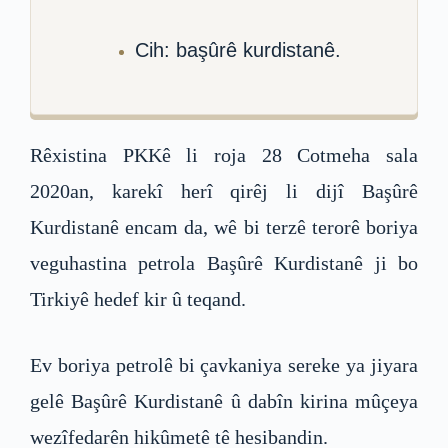
Cih: başûrê kurdistanê.
Rêxistina PKKê li roja 28 Cotmeha sala
2020an, karekî herî qirêj li dijî Başûrê
Kurdistanê encam da, wê bi terzê terorê boriya
veguhastina petrola Başûrê Kurdistanê ji bo
Tirkiyê hedef kir û teqand.
Ev boriya petrolê bi çavkaniya sereke ya jiyara
gelê Başûrê Kurdistanê û dabîn kirina mûçeya
wezîfedarên hikûmetê tê hesibandin.