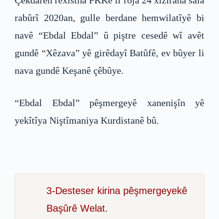
Çekdarên rêxistna PKKê li roja 24 xizîrana sala
rabûrî 2020an, gulle berdane hemwilatîyê bi
navê “Ebdal Ebdal” û piştre cesedê wî avêt
gundê “Xêzava” yê girêdayî Batûfê, ev bûyer li
nava gundê Keşanê çêbûye.
“Ebdal Ebdal” pêşmergeyê xanenişîn yê
yekîtîya Niştîmaniya Kurdistanê bû.
3-Desteser kirina pêşmergeyekê
Başûrê Welat.