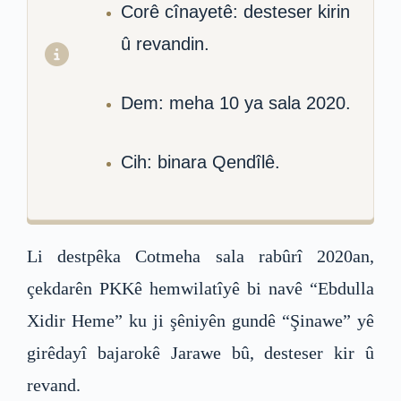
Corê cînayetê: desteser kirin
û revandin.
Dem: meha 10 ya sala 2020.
Cih: binara Qendîlê.
Li destpêka Cotmeha sala rabûrî 2020an,
çekdarên PKKê hemwilatîyê bi navê “Ebdulla
Xidir Heme” ku ji şêniyên gundê “Şinawe” yê
girêdayî bajarokê Jarawe bû, desteser kir û
revand.