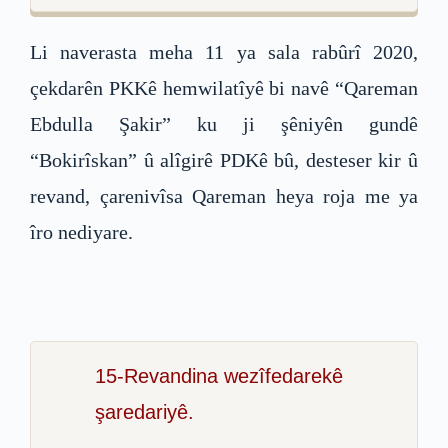
Li naverasta meha 11 ya sala rabûrî 2020,
çekdarên PKKê hemwilatîyê bi navê “Qareman
Ebdulla Şakir” ku ji şêniyên gundê
“Bokirîskan” û alîgirê PDKê bû, desteser kir û
revand, çarenivîsa Qareman heya roja me ya
îro nediyare.
15-Revandina wezîfedarekê
şaredariyê.