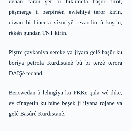
dehan caran şer bi hikûmeta başûr firot,
pêşmerge û berpirsên ewlehiyê teror kirin,
ciwan bi hinceta sîxuriyê revandin û kuştin,
rêkên gundan TNT kirin.
Piştre çavkaniya sereke ya jiyara gelê başûr ku
borîya petrola Kurdistanê bû bi terzê terora
DAIŞê teqand.
Berxwedan û lehngîya ku PKKe qala wê dike,
ev cînayetin ku bûne beşek ji jiyana rojane ya
gelê Başûrê Kurdistanê.