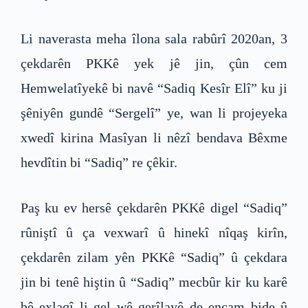
Li naverasta meha îlona sala rabûrî 2020an, 3
çekdarên PKKê yek jê jin, çûn cem
Hemwelatîyekê bi navê “Sadiq Kesîr Elî” ku ji
şêniyên gundê “Sergelî” ye, wan li projeyeka
xwedî kirina Masîyan li nêzî bendava Bêxme
hevdîtin bi “Sadiq” re çêkir.
Paş ku ev hersê çekdarên PKKê digel “Sadiq”
rûniştî û ça vexwarî û hinekî nîqaş kirîn,
çekdarên zilam yên PKKê “Sadiq” û çekdara
jin bi tenê hiştin û “Sadiq” mecbûr kir ku karê
bê exlaqî li gel wê gerîlayê de encam bide û