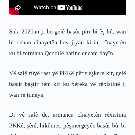
Sala 2020an ji bo gelê başûr pirr bi êş bû, wan
bi dehan cînayetên hov jiyan kirin, cînayetên
ku bi fermana Qendîlê hatine encam dayîn.
Vê salê rûyê rast yê PKKê pêtir eşkere kir, gelê
başûr baştir fêm kir ku xêreka vê rêxistinê ji
wan re tuneye.
Di vê salê de, armanca cînayetên rêxistina
PKKê, şênî, hikûmet, pêşmergeyên başûr bû, bi