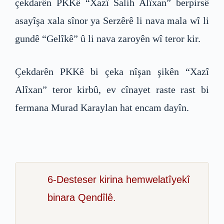
çekdarên PKKê “Xazî Salih Alîxan” berpirsê
asayîşa xala sînor ya Serzêrê li nava mala wî li
gundê “Gelîkê” û li nava zaroyên wî teror kir.
Çekdarên PKKê bi çeka nîşan şikên “Xazî
Alîxan” teror kirbû, ev cînayet raste rast bi
fermana Murad Karaylan hat encam dayîn.
6-Desteser kirina hemwelatîyekî
binara Qendîlê.