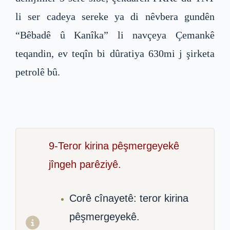
li ser cadeya sereke ya di nêvbera gundên
“Bêbadê û Kanîka” li navçeya Çemankê
teqandin, ev teqîn bi dûratiya 630mi j şirketa
petrolê bû.
9-Teror kirina pêşmergeyekê
jîngeh parêziyê.
Corê cînayetê: teror kirina
pêşmergeyekê.