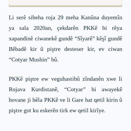
Li serê sibeha roja 29 meha Kanûna duyemîn
ya sala 2020an, çekdarên PKKê bi rêya
xapandinê ciwanekê gundê “Sîyarê” kêşî gundê
Bêbadê kir û piştre desteser kir, ev ciwan
“Cotyar Mushin” bû.
PKKê piştre ew veguhastibû zîndanên xwe li
Rojava Kurdistanê, “Cotyar” bi awayekê
hovane ji hêla PKKê ve li Gare hat qetil kirin û
piştre got ku eskerên tirk ew qetil kirîye.