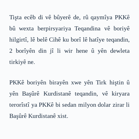
Tişta ecêb di vê bûyerê de, rû qaymîya PKKê
bû wexta berpirsyariya Teqandina vê boriyê
hilgirtî, lê belê Cihê ku borî lê hatîye teqandin,
2 borîyên din jî li wir hene û yên dewleta
tirkiyê ne.
PKKê boriyên birayên xwe yên Tirk hiştin û
yên Başûrê Kurdistanê teqandin, vê kiryara
terorîstî ya PKKê bi sedan milyon dolar zirar li
Başûrê Kurdistanê xist.