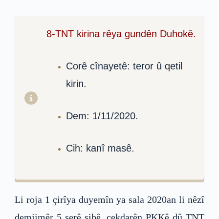
8-TNT kirina rêya gundên Duhokê.
Corê cînayetê: teror û qetil
kirin.
Dem: 1/11/2020.
Cih: kanî masê.
Li roja 1 çirîya duyemîn ya sala 2020an li nêzî
demjimêr 5 serê sibê, çekdarên PKKê dû TNT