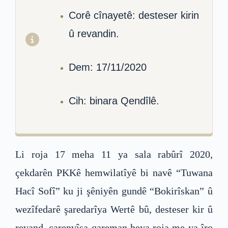
Corê cînayetê: desteser kirin
û revandin.
Dem: 17/11/2020
Cih: binara Qendîlê.
Li roja 17 meha 11 ya sala rabûrî 2020,
çekdarên PKKê hemwilatîyê bi navê “Tuwana
Hacî Sofî” ku ji şêniyên gundê “Bokirîskan” û
wezîfedarê şaredarîya Wertê bû, desteser kir û
revand, çarenvîsa qareman heya roja me ya îro