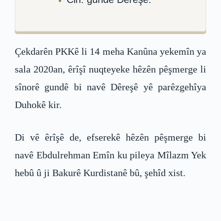
Çekdarên PKKê li 14 meha Kanûna yekemîn ya
sala 2020an, êrîşî nuqteyeke hêzên pêşmerge li
sînorê gundê bi navê Dêreşê yê parêzgehîya
Duhokê kir.
Di vê êrîşê de, efserekê hêzên pêşmerge bi
navê Ebdulrehman Emîn ku pileya Mîlazm Yek
hebû û ji Bakurê Kurdistanê bû, şehîd xist.