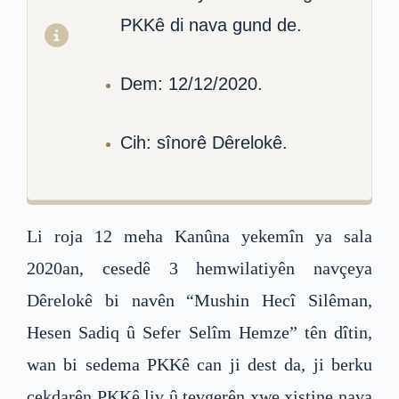
PKKê di nava gund de.
Dem: 12/12/2020.
Cih: sînorê Dêrelokê.
Li roja 12 meha Kanûna yekemîn ya sala
2020an, cesedê 3 hemwilatiyên navçeya
Dêrelokê bi navên “Mushin Hecî Silêman,
Hesen Sadiq û Sefer Selîm Hemze” tên dîtin,
wan bi sedema PKKê can ji dest da, ji berku
çekdarên PKKê liv û tevgerên xwe xistine nava