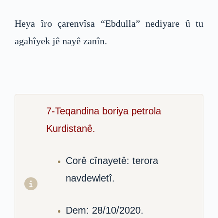
Heya îro çarenvîsa “Ebdulla” nediyare û tu
agahîyek jê nayê zanîn.
7-Teqandina boriya petrola
Kurdistanê.
Corê cînayetê: terora
navdewletî.
Dem: 28/10/2020.