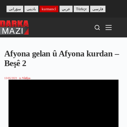
Skip
to
سۆرانی
بادینی
kurmancî
عربي
Türkçe
فارسی
content
Afyona gelan û Afyona kurdan –
Beşê 2
13/05/2021
in
Vîdîyo