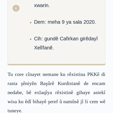
xwarin.
Dem: meha 9 ya sala 2020.
Cih: gundê Cafirkan girêdayî
Xelîfanê.
Tu core cînayet nemane ku rêxistina PKKê di
rasta şêniyên Başûrê Kurdistanê de encam
nedabe, bê exlaqîya rêxistinê gihaye astekî
wisa ku êdî bihayê şeref û namûsê jî li cem wê
tuneye.