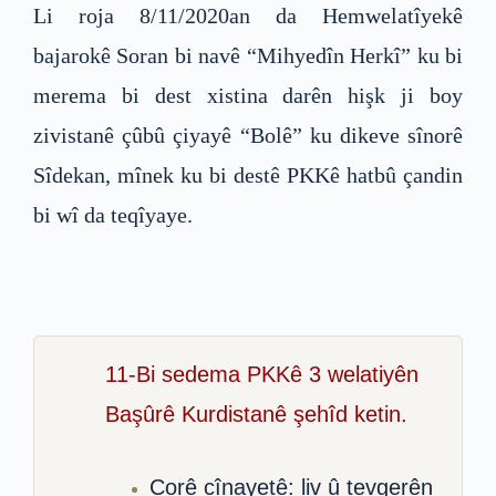
Li roja 8/11/2020an da Hemwelatîyekê
bajarokê Soran bi navê “Mihyedîn Herkî” ku bi
merema bi dest xistina darên hişk ji boy
zivistanê çûbû çiyayê “Bolê” ku dikeve sînorê
Sîdekan, mînek ku bi destê PKKê hatbû çandin
bi wî da teqîyaye.
11-Bi sedema PKKê 3 welatiyên
Başûrê Kurdistanê şehîd ketin.
Corê cînayetê: liv û tevgerên