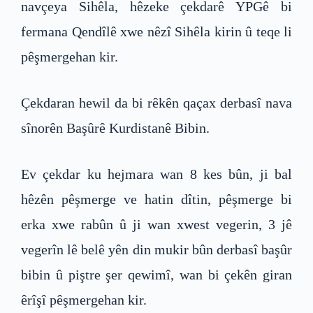
navçeya Sihêla, hêzeke çekdarê YPGê bi
fermana Qendîlê xwe nêzî Sihêla kirin û teqe li
pêşmergehan kir.
Çekdaran hewil da bi rêkên qaçax derbasî nava
sînorên Başûrê Kurdistanê Bibin.
Ev çekdar ku hejmara wan 8 kes bûn, ji bal
hêzên pêşmerge ve hatin dîtin, pêşmerge bi
erka xwe rabûn û ji wan xwest vegerin, 3 jê
vegerîn lê belê yên din mukir bûn derbasî başûr
bibin û piştre şer qewimî, wan bi çekên giran
êrîşî pêşmergehan kir.