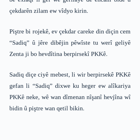
çekdarên zilam ew vîdyo kirin.
Piştre bi rojekê, ev çekdar careke din diçin cem
“Sadiq” û jêre dibêjin pêwîste tu werî geliyê
Zenta ji bo hevdîtina berpirsekî PKKê.
Sadiq diçe ciyê mebest, li wir berpirsekê PKKê
gefan li “Sadiq” dixwe ku heger ew alîkariya
PKKê neke, wê wan dîmenan nîşanî hevjîna wî
bidin û piştre wan qetil bikin.