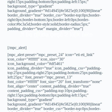
right:15px;padding-bottom:0px;padding-left:15px;”
background_type=”gradient”
background_gradient=”#d14945||#e5825e||0;100||90||linear”
border_divider=”true” border_css=”border-top:0px;border-
right:0px;border-bottom:3px;border-left:0px;border-
color:#bc3a5d;border-style:solid;border-radius:5px;”
padding_divider=”true” margin_divider=”true”]
Ji bo dîtina beşê 2 kilîk bike
[/mpc_alert]
[mpc_alert preset=”mpc_preset_24″ icon=”eti eti_link”
icon_color=”#ffffff” icon_size=”30″
icon_background_color=”#df5461″
icon_padding_divider=”true” icon_padding_css=”padding-
top:25px;padding-right:25px;padding-bottom:25px;padding-
left:25px;” font_preset=”mpc_preset_13″
font_color=”#ffffff” font_size=”20″ font_transform=”none”
font_align=”center” content_padding_divider=”true”
content_padding_css=”padding-top:10px;padding-
right:15px;padding-bottom:0px;padding-left:15px;”
background_type=”gradient”
background_gradient=”#d14945||#e5825e||0;100||90||linear”
border_divider=”true” border_css=”border-top:0px;border-