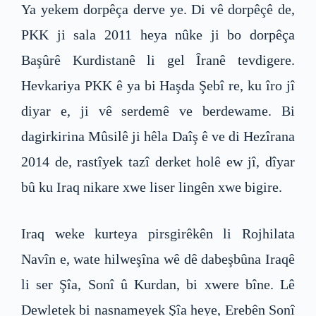
Ya yekem dorpêça derve ye. Di vê dorpêçê de,
PKK ji sala 2011 heya nûke ji bo dorpêça
Başûrê Kurdistanê li gel Îranê tevdigere.
Hevkariya PKK ê ya bi Haşda Şebî re, ku îro jî
diyar e, ji vê serdemê ve berdewame. Bi
dagirkirina Mûsilê ji hêla Daîş ê ve di Hezîrana
2014 de, rastîyek tazî derket holê ew jî, dîyar
bû ku Iraq nikare xwe liser lingên xwe bigire.
Iraq weke kurteya pirsgirêkên li Rojhilata
Navîn e, wate hilweşîna wê dê dabeşbûna Iraqê
li ser Şîa, Sonî û Kurdan, bi xwere bîne. Lê
Dewletek bi nasnameyek Şîa heye, Erebên Sonî