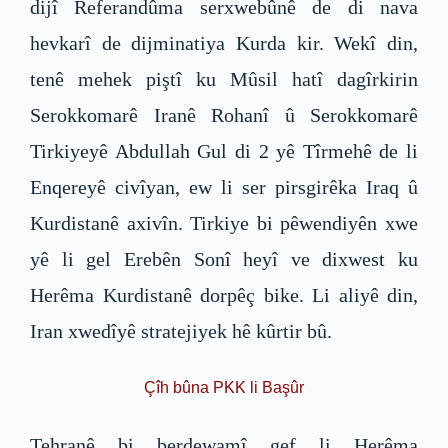
dijî Referandûma serxwebûnê de di nava
hevkarî de dijminatiya Kurda kir. Wekî din,
tenê mehek piştî ku Mûsil hatî dagîrkirin
Serokkomarê Iranê Rohanî û Serokkomarê
Tirkiyeyê Abdullah Gul di 2 yê Tîrmehê de li
Enqereyê civîyan, ew li ser pirsgirêka Iraq û
Kurdistanê axivîn. Tirkiye bi pêwendiyên xwe
yê li gel Erebên Sonî heyî ve dixwest ku
Herêma Kurdistanê dorpêç bike. Li aliyê din,
Iran xwedîyê stratejiyek hê kûrtir bû.
Çîh bûna PKK li Başûr
Tehranê bi berdewamî gef li Herêma