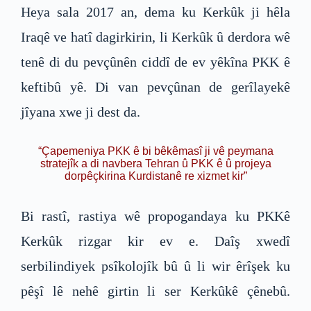
Heya sala 2017 an, dema ku Kerkûk ji hêla
Iraqê ve hatî dagirkirin, li Kerkûk û derdora wê
tenê di du pevçûnên ciddî de ev yêkîna PKK ê
keftibû yê. Di van pevçûnan de gerîlayekê
jîyana xwe ji dest da.
“Çapemeniya PKK ê bi bêkêmasî ji vê peymana
stratejîk a di navbera Tehran û PKK ê û projeya
dorpêçkirina Kurdistanê re xizmet kir”
Bi rastî, rastiya wê propogandaya ku PKKê
Kerkûk rizgar kir ev e. Daîş xwedî
serbilindiyek psîkolojîk bû û li wir êrîşek ku
pêşî lê nehê girtin li ser Kerkûkê çênebû.