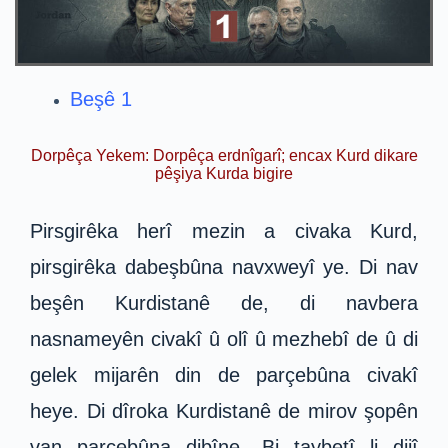
Beşê 1
Dorpêça Yekem: Dorpêça erdnîgarî; encax Kurd dikare
pêşiya Kurda bigire
Pirsgirêka herî mezin a civaka Kurd,
pirsgirêka dabeşbûna navxweyî ye. Di nav
beşên Kurdistanê de, di navbera
nasnameyên civakî û olî û mezhebî de û di
gelek mijarên din de parçebûna civakî
heye. Di dîroka Kurdistanê de mirov şopên
van parçebûna dibîne. Bi taybetî li dijî