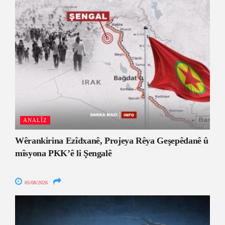
ANALÎZ
Wêrankirina Ezîdxanê, Projeya Rêya Geşepêdanê û
mîsyona PKK’ê li Şengalê
05/08/2026