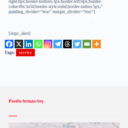
right:0px;border-bottom:3px;border-left:0px;border-
color:#bc3a5d;border-style:solid;border-radius:5px;”
padding_divider=”true” margin_divider=”true”]
Ji bo dîtina beşê 3 kilîk bike
[/mpc_alert]
Tags:
sereke
Pustên heman beş