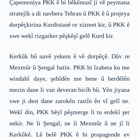
Çapemeniya PKK ê bi bêkêmasî ji vê peymana
stratejîk a di navbera Tehran û PKK ê û projeya
dorpêçkirina Kurdistanê re xizmet kir, û PKK ê
xwe wekî rizgarker pêşkêşî gelê Kurd kir.
Kerkûk bû navê yekem ê vê dorpêçê. Dûv re
Mexmûr û Şengal hatin. PKK bi îzaheta ku me
windahî daye, şehîdên me hene û berdêlên
mezin dane li van deveran bicîh bû. Yên jiyana
xwe ji dest dane zarokên rastîn ên vî gelî ne.
Wekî din, PKK bêyî pêşmerge li tu erdekî şer
nekir. Ne li Şengal, ne li Mexmûr û ne jî li
Kerkûkê. Lê belê PKK ê bi propagende ev