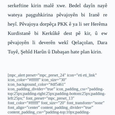
serkeftine kirin malê xwe. Bedel dayîn nayê
wateya paşguhkirina pêvajoyên bi Iranê re
heyî. Pêvajoya dorpêça PKK ê ya li ser Herêma
Kurdistanê bi Kerkûkê dest pê kir, û ew
pêvajoyên li deverên wekî Qelaçolan, Dara
Tuyê, Şehîd Harûn û Dabaşan hate plan kirin.
[mpc_alert preset=”mpc_preset_24″ icon=”eti eti_link”
icon_color=”#ffffff” icon_size=”30″
icon_background_color=”#df5461″
icon_padding_divider=”true” icon_padding_css=”padding-
top:25px;padding-right:25px;padding-bottom:25px;padding-
left:25px;” font_preset=”mpc_preset_13″
font_color=”#ffffff” font_size=”20″ font_transform=”none”
font_align=”center” content_padding_divider=”true”
content_padding_css=”padding-top:10px;padding-