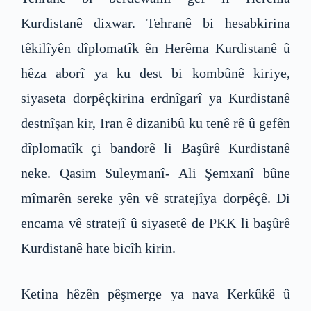
Kurdistanê dixwar. Tehranê bi hesabkirina
têkilîyên dîplomatîk ên Herêma Kurdistanê û
hêza aborî ya ku dest bi kombûnê kiriye,
siyaseta dorpêçkirina erdnîgarî ya Kurdistanê
destnîşan kir, Iran ê dizanibû ku tenê rê û gefên
dîplomatîk çi bandorê li Başûrê Kurdistanê
neke. Qasim Suleymanî- Ali Şemxanî bûne
mîmarên sereke yên vê stratejîya dorpêçê. Di
encama vê stratejî û siyasetê de PKK li başûrê
Kurdistanê hate bicîh kirin.
Ketina hêzên pêşmerge ya nava Kerkûkê û