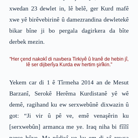
xwedan 23 dewlet in, lê belê, ger Kurd mafê
xwe yê birêvebirinê û damezrandina dewletekê
bikar bîne ji bo pergala dagirkera da bîte
derbek mezin.
“Her çend nakokî di navbera Tirkiyê û Iranê de hebin jî,
lê ser dijberîya Kurda ew hertim şirîkin.”
Yekem car di 1 ê Tîrmeha 2014 an de Mesut
Barzanî, Serokê Herêma Kurdistanê yê wê
demê, ragihand ku ew serxwebûnê dixwazin û
got: “Ji vir û pê ve, emê venaşêrin ku
[serxwebûn] armanca me ye. Iraq niha bi fîîlî
parçe bûye. Ma pêdivî ye ku em di vî rewşa