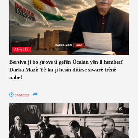
ANALÎZ
Bersiva ji bo şîrove û gefên Öcalan yên li hemberî
Darka Mazî: Yê ku ji hesin ditirse siwarê trênê
nabe!
27/07/2026