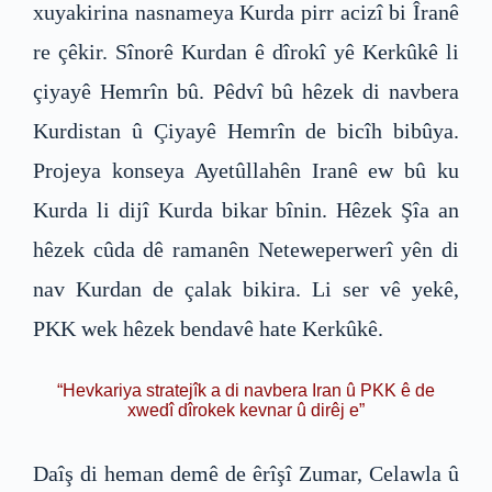
xuyakirina nasnameya Kurda pirr acizî bi Îranê
re çêkir. Sînorê Kurdan ê dîrokî yê Kerkûkê li
çiyayê Hemrîn bû. Pêdvî bû hêzek di navbera
Kurdistan û Çiyayê Hemrîn de bicîh bibûya.
Projeya konseya Ayetûllahên Iranê ew bû ku
Kurda li dijî Kurda bikar bînin. Hêzek Şîa an
hêzek cûda dê ramanên Neteweperwerî yên di
nav Kurdan de çalak bikira. Li ser vê yekê,
PKK wek hêzek bendavê hate Kerkûkê.
“Hevkariya stratejîk a di navbera Iran û PKK ê de
xwedî dîrokek kevnar û dirêj e”
Daîş di heman demê de êrîşî Zumar, Celawla û