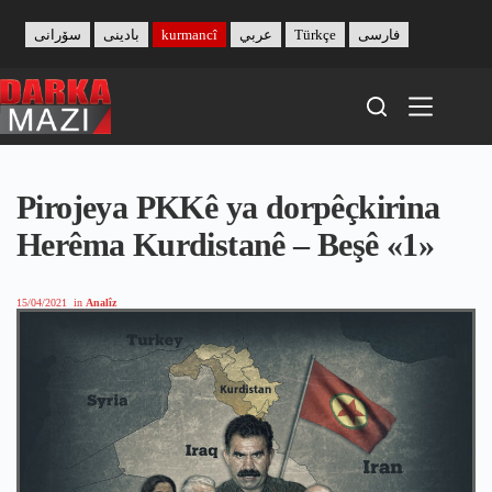
Skip
to
سۆرانی
بادینی
kurmancî
عربي
Türkçe
فارسی
content
Pirojeya PKKê ya dorpêçkirina
Herêma Kurdistanê – Beşê «1»
15/04/2021
in
Analîz