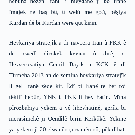
hebûna hêzên Iranî li meydanê ji bo Iranê
îmajek ne baş bû, û wekî me gotî, pêşiya
Kurdan dê bi Kurdan were qut kirin.
Hevkariya stratejîk a di navbera Iran û PKK ê
de xwedî dîrokek kevnar û dirêj e.
Hevserokatiya Cemîl Bayık a KCK ê di
Tîrmeha 2013 an de zemîna hevkariya stratejîk
li gel Iranê zêde kir. Êdî bi Iranê re her roj
têkilî hebûn, YNK û PKK li hev hatin. Mîna
pîrozbahiya yekem a vê lihevhatinê, gerîla bi
merasîmekê ji Qendîlê birin Kerkûkê. Yekine
ya yekem ji 20 ciwanên şervanên nû, pêk dihat.