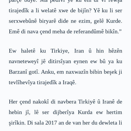
tirajedîk a li welatê xwe de bijîn? Yê ku li ser
serxwebûnê biryarê dide ne ezim, gelê Kurde.
Emê di nava çend meha de referandûmê bikîn.”
Ew haletê ku Tirkiye, Iran û hin hêzên
navneteweyî jê ditirsîyan eynen ew bû ya ku
Barzanî gotî. Anku, em naxwazîn bibin beşek ji
tevlîhevîya tirajedîk a Iraqê.
Her çend nakokî di navbera Tirkiyê û Iranê de
hebin jî, lê ser dijberîya Kurda ew hertim
şirîkin. Di sala 2017 an de van her du dewleta li