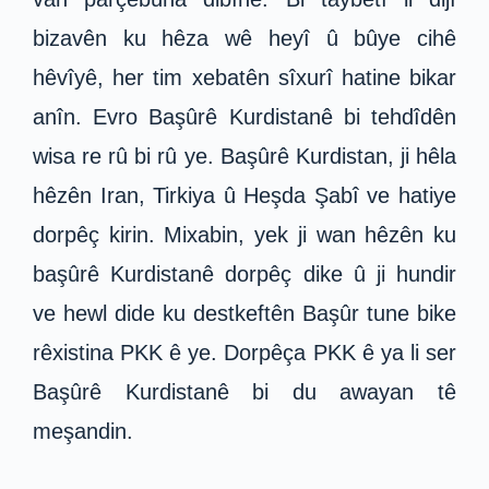
bizavên ku hêza wê heyî û bûye cihê
hêvîyê, her tim xebatên sîxurî hatine bikar
anîn. Evro Başûrê Kurdistanê bi tehdîdên
wisa re rû bi rû ye. Başûrê Kurdistan, ji hêla
hêzên Iran, Tirkiya û Heşda Şabî ve hatiye
dorpêç kirin. Mixabin, yek ji wan hêzên ku
başûrê Kurdistanê dorpêç dike û ji hundir
ve hewl dide ku destkeftên Başûr tune bike
rêxistina PKK ê ye. Dorpêça PKK ê ya li ser
Başûrê Kurdistanê bi du awayan tê
meşandin.