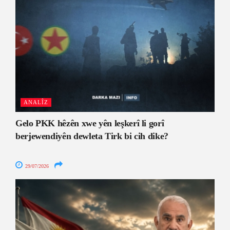
ANALÎZ
Gelo PKK hêzên xwe yên leşkerî li gorî
berjewendiyên dewleta Tirk bi cih dike?
29/07/2026