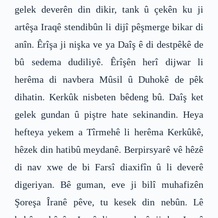
gelek deverên din dikir, tank û çekên ku ji
artêşa Iraqê stendibûn li dijî pêşmerge bikar di
anîn. Êrîşa ji nişka ve ya Daîş ê di destpêkê de
bû sedema dudiliyê. Êrîşên herî dijwar li
herêma di navbera Mûsil û Duhokê de pêk
dihatin. Kerkûk nisbeten bêdeng bû. Daîş ket
gelek gundan û piştre hate sekinandin. Heya
hefteya yekem a Tîrmehê li herêma Kerkûkê,
hêzek din hatibû meydanê. Berpirsyarê vê hêzê
di nav xwe de bi Farsî diaxifîn û li deverê
digeriyan. Bê guman, eve ji bilî muhafizên
Şoreşa Îranê pêve, tu kesek din nebûn. Lê