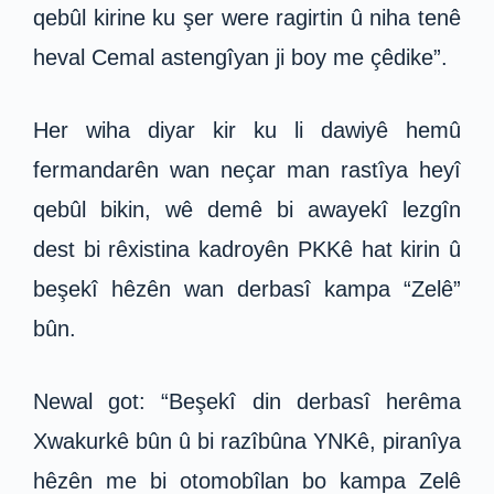
qebûl kirine ku şer were ragirtin û niha tenê
heval Cemal astengîyan ji boy me çêdike”.
Her wiha diyar kir ku li dawiyê hemû
fermandarên wan neçar man rastîya heyî
qebûl bikin, wê demê bi awayekî lezgîn
dest bi rêxistina kadroyên PKKê hat kirin û
beşekî hêzên wan derbasî kampa “Zelê”
bûn.
Newal got: “Beşekî din derbasî herêma
Xwakurkê bûn û bi razîbûna YNKê, piranîya
hêzên me bi otomobîlan bo kampa Zelê