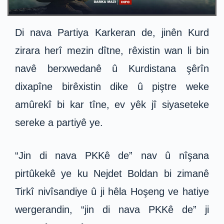
Di nava Partiya Karkeran de, jinên Kurd
zirara herî mezin dîtne, rêxistin wan li bin
navê berxwedanê û Kurdistana şêrîn
dixapîne birêxistin dike û piştre weke
amûrekî bi kar tîne, ev yêk jî siyaseteke
sereke a partiyê ye.
“Jin di nava PKKê de” nav û nîşana
pirtûkekê ye ku Nejdet Boldan bi zimanê
Tirkî nivîsandiye û ji hêla Hoşeng ve hatiye
wergerandin, “jin di nava PKKê de” ji