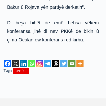
Bakur û Rojava yên partiyê derketin”.
Di beşa bihêt de emê behsa yêkem
konferansa jinê di nav PKKê de bikin û
çima Ocalan ew konferans red kirbû.
Tags:
sereke