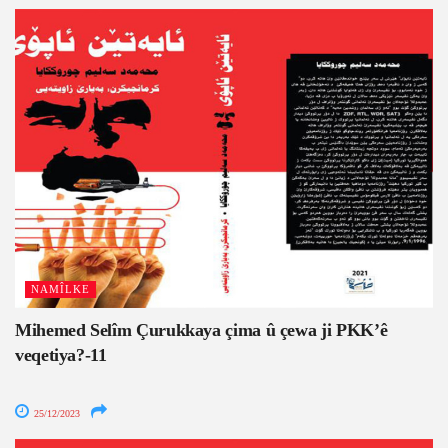
NAMÎLKE
Mihemed Selîm Çurukkaya çima û çewa ji PKK’ê
veqetiya?-11
25/12/2023