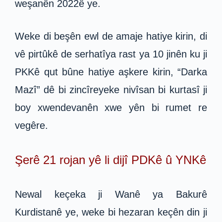
weşanên 2022ê ye.
Weke di beşên ewl de amaje hatiye kirin, di
vê pirtûkê de serhatîya rast ya 10 jinên ku ji
PKKê qut bûne hatiye aşkere kirin, “Darka
Mazî” dê bi zincîreyeke nivîsan bi kurtasî ji
boy xwendevanên xwe yên bi rumet re
vegêre.
Şerê 21 rojan yê li dijî PDKê û YNKê
Newal keçeka ji Wanê ya Bakurê
Kurdistanê ye, weke bi hezaran keçên din ji