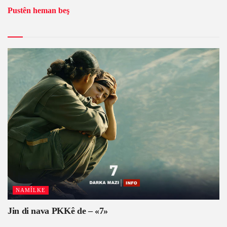
Pustên heman beş
NAMÎLKE
Jin di nava PKKê de – «7»