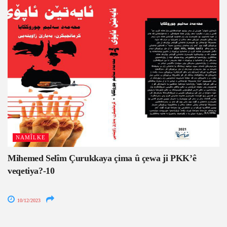
NAMÎLKE
Mihemed Selîm Çurukkaya çima û çewa ji PKK’ê
veqetiya?-10
10/12/2023