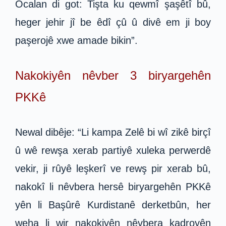
Ocalan di got: Tişta ku qewmî şaşêtî bû,
heger jehir jî be êdî çû û divê em ji boy
paşerojê xwe amade bikin”.
Nakokiyên nêvber 3 biryargehên
PKKê
Newal dibêje: “Li kampa Zelê bi wî zikê birçî
û wê rewşa xerab partiyê xuleka perwerdê
vekir, ji rûyê leşkerî ve rewş pir xerab bû,
nakokî li nêvbera hersê biryargehên PKKê
yên li Başûrê Kurdistanê derketbûn, her
weha li wir nakokiyên nêvbera kadroyên