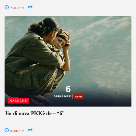
28/05/2024
NAMÎLKE
Jin di nava PKKê de – “6”
08/01/2024