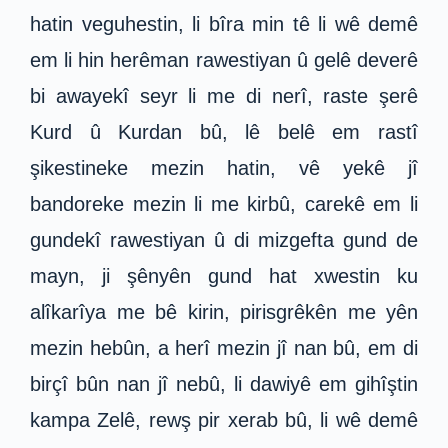
hatin veguhestin, li bîra min tê li wê demê
em li hin herêman rawestiyan û gelê deverê
bi awayekî seyr li me di nerî, raste şerê
Kurd û Kurdan bû, lê belê em rastî
şikestineke mezin hatin, vê yekê jî
bandoreke mezin li me kirbû, carekê em li
gundekî rawestiyan û di mizgefta gund de
mayn, ji şênyên gund hat xwestin ku
alîkarîya me bê kirin, pirisgrêkên me yên
mezin hebûn, a herî mezin jî nan bû, em di
birçî bûn nan jî nebû, li dawiyê em gihîştin
kampa Zelê, rewş pir xerab bû, li wê demê