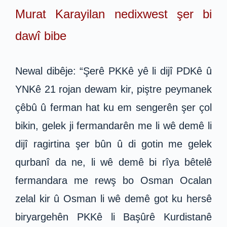
Murat Karayilan nedixwest şer bi
dawî bibe
Newal dibêje: “Şerê PKKê yê li dijî PDKê û
YNKê 21 rojan dewam kir, piştre peymanek
çêbû û ferman hat ku em sengerên şer çol
bikin, gelek ji fermandarên me li wê demê li
dijî ragirtina şer bûn û di gotin me gelek
qurbanî da ne, li wê demê bi rîya bêtelê
fermandara me rewş bo Osman Ocalan
zelal kir û Osman li wê demê got ku hersê
biryargehên PKKê li Başûrê Kurdistanê