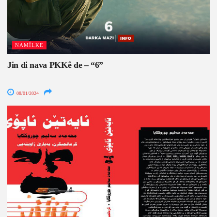
NAMÎLKE
Jin di nava PKKê de – “6”
08/01/2024