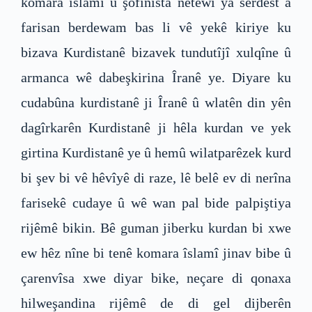
komara îslamî û şofînîsta netewî ya serdest a
farisan berdewam bas li vê yekê kiriye ku
bizava Kurdistanê bizavek tundutîjî xulqîne û
armanca wê dabeşkirina Îranê ye. Diyare ku
cudabûna kurdistanê ji Îranê û wlatên din yên
dagîrkarên Kurdistanê ji hêla kurdan ve yek
girtina Kurdistanê ye û hemû wilatparêzek kurd
bi şev bi vê hêvîyê di raze, lê belê ev di nerîna
farisekê cudaye û wê wan pal bide palpiştiya
rijêmê bikin. Bê guman jiberku kurdan bi xwe
ew hêz nîne bi tenê komara îslamî jinav bibe û
çarenvîsa xwe diyar bike, neçare di qonaxa
hilweşandina rijêmê de di gel dijberên