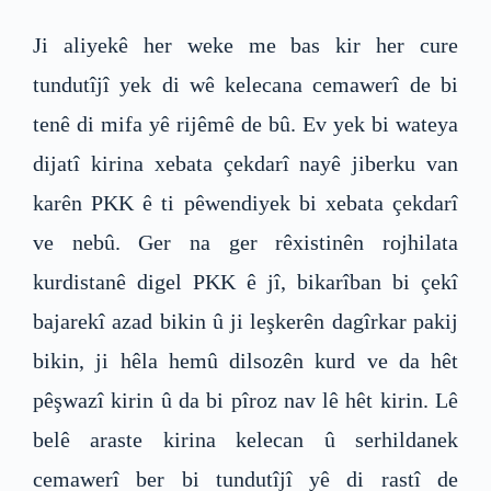
Ji aliyekê her weke me bas kir her cure
tundutîjî yek di wê kelecana cemawerî de bi
tenê di mifa yê rijêmê de bû. Ev yek bi wateya
dijatî kirina xebata çekdarî nayê jiberku van
karên PKK ê ti pêwendiyek bi xebata çekdarî
ve nebû. Ger na ger rêxistinên rojhilata
kurdistanê digel PKK ê jî, bikarîban bi çekî
bajarekî azad bikin û ji leşkerên dagîrkar pakij
bikin, ji hêla hemû dilsozên kurd ve da hêt
pêşwazî kirin û da bi pîroz nav lê hêt kirin. Lê
belê araste kirina kelecan û serhildanek
cemawerî ber bi tundutîjî yê di rastî de