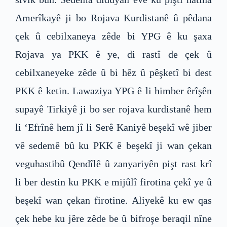
Amerîkayê ji bo Rojava Kurdistanê û pêdana
çek û cebilxaneya zêde bi YPG ê ku şaxa
Rojava ya PKK ê ye, di rastî de çek û
cebilxaneyeke zêde û bi hêz û pêşketî bi dest
PKK ê ketin. Lawaziya YPG ê li himber êrîşên
supayê Tirkiyê ji bo ser rojava kurdistanê hem
li ‘Efrînê hem jî li Serê Kaniyê beşekî wê jiber
vê sedemê bû ku PKK ê beşekî ji wan çekan
veguhastibû Qendîlê û zanyariyên pişt rast krî
li ber destin ku PKK e mijûlî firotina çekî ye û
beşekî wan çekan firotine. Aliyekê ku ew qas
çek hebe ku jêre zêde be û bifroşe beraqil nîne