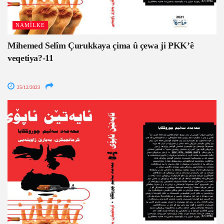
NAMÎLKE
Mihemed Selîm Çurukkaya çima û çewa ji PKK’ê
veqetiya?-11
25/12/2023