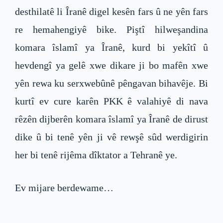
desthilatê li Îranê digel kesên fars û ne yên fars
re hemahengiyê bike. Piştî hilweşandina
komara îslamî ya Îranê, kurd bi yekîtî û
hevdengî ya gelê xwe dikare ji bo mafên xwe
yên rewa ku serxwebûnê pêngavan bihavêje. Bi
kurtî ev cure karên PKK ê valahiyê di nava
rêzên dijberên komara îslamî ya Îranê de dirust
dike û bi tenê yên ji vê rewşê sûd werdigirin
her bi tenê rijêma dîktator a Tehranê ye.
Ev mijare berdewame…