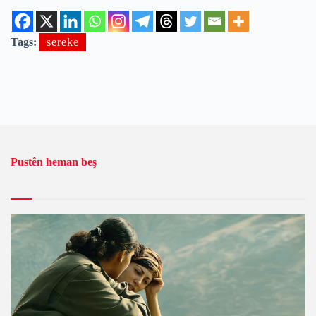
Tags:
sereke
Pustên heman beş