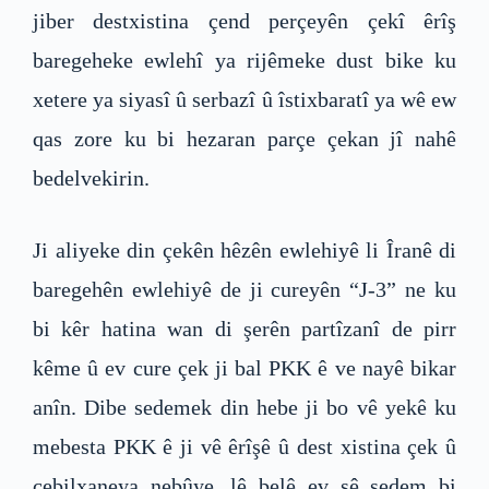
jiber destxistina çend perçeyên çekî êrîş
baregeheke ewlehî ya rijêmeke dust bike ku
xetere ya siyasî û serbazî û îstixbaratî ya wê ew
qas zore ku bi hezaran parçe çekan jî nahê
bedelvekirin.
Ji aliyeke din çekên hêzên ewlehiyê li Îranê di
baregehên ewlehiyê de ji cureyên “J-3” ne ku
bi kêr hatina wan di şerên partîzanî de pirr
kême û ev cure çek ji bal PKK ê ve nayê bikar
anîn. Dibe sedemek din hebe ji bo vê yekê ku
mebesta PKK ê ji vê êrîşê û dest xistina çek û
cebilxaneya nebûye, lê belê ev sê sedem bi