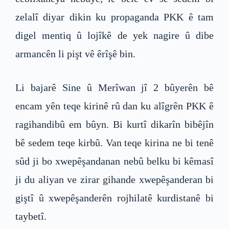
zelalî diyar dikin ku propaganda PKK ê tam
digel mentiq û lojîkê de yek nagire û dibe
armancên li pişt vê êrîşê bin.
Li bajarê Sine û Merîwan jî 2 bûyerên bê
encam yên teqe kirinê rû dan ku alîgrên PKK ê
ragihandibû em bûyn. Bi kurtî dikarîn bibêjîn
bê sedem teqe kirbû. Van teqe kirina ne bi tenê
sûd ji bo xwepêşandanan nebû belku bi kêmasî
ji du aliyan ve zirar gihande xwepêşanderan bi
giştî û xwepêşanderên rojhilatê kurdistanê bi
taybetî.