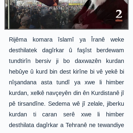
Rijêma komara îslamî ya Îranê weke
desthilatek dagîrkar û faşîst berdewam
tundtirîn bersiv ji bo daxwazên kurdan
hebûye û kurd bin dest kirîne bi vê yekê bi
nîşandana asta tundî ya xwe li himber
kurdan, xelkê navçeyên din ên Kurdistanê jî
pê tirsandîne. Sedema wê jî zelale, jiberku
kurdan ti caran serê xwe li himber
desthilata dagîrkar a Tehranê ne tewandiye