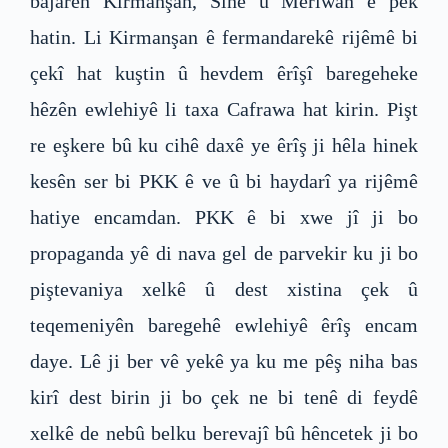
bajarên Kirmanşan, Sine û Merîwan ê pêk
hatin. Li Kirmanşan ê fermandarekê rijêmê bi
çekî hat kuştin û hevdem êrîşî baregeheke
hêzên ewlehiyê li taxa Cafrawa hat kirin. Pişt
re eşkere bû ku cihê daxê ye êrîş ji hêla hinek
kesên ser bi PKK ê ve û bi haydarî ya rijêmê
hatiye encamdan. PKK ê bi xwe jî ji bo
propaganda yê di nava gel de parvekir ku ji bo
piştevaniya xelkê û dest xistina çek û
teqemeniyên baregehê ewlehiyê êrîş encam
daye. Lê ji ber vê yekê ya ku me pêş niha bas
kirî dest birin ji bo çek ne bi tenê di feydê
xelkê de nebû belku berevajî bû hêncetek ji bo