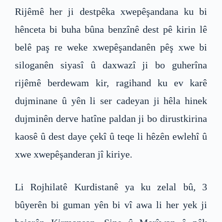
Rijêmê her ji destpêka xwepêşandana ku bi
hênceta bi buha bûna benzînê dest pê kirin lê
belê paş re weke xwepêşandanên pêş xwe bi
siloganên siyasî û daxwazî ji bo guherîna
rijêmê berdewam kir, ragihand ku ev karê
dujminane û yên li ser cadeyan ji hêla hinek
dujminên derve hatîne paldan ji bo dirustkirina
kaosê û dest daye çekî û teqe li hêzên ewlehî û
xwe xwepêşanderan jî kiriye.
Li Rojhilatê Kurdistanê ya ku zelal bû, 3
bûyerên bi guman yên bi vî awa li her yek ji