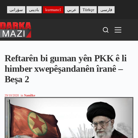
Skip
to
سۆرانی
بادینی
kurmancî
عربي
Türkçe
فارسی
content
Reftarên bi guman yên PKK ê li
himber xwepêşandanên îranê –
Beşa 2
29/10/2020
in
Namîlke