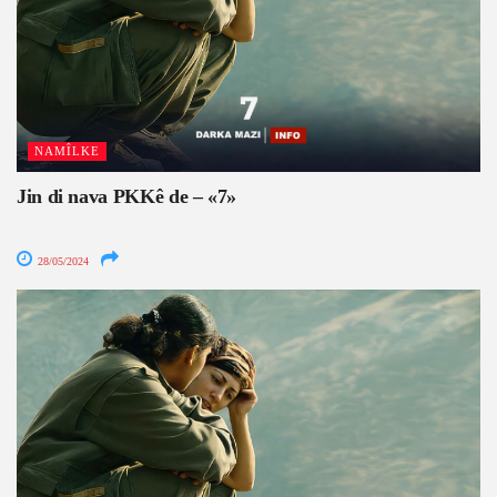
NAMÎLKE
Jin di nava PKKê de – «7»
28/05/2024