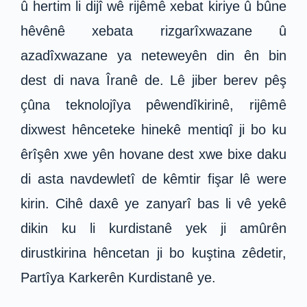
û hertim li dijî wê rijêmê xebat kiriye û bûne
hêvênê xebata rizgarîxwazane û
azadîxwazane ya neteweyên din ên bin
dest di nava Îranê de. Lê jiber berev pêş
çûna teknolojîya pêwendîkirinê, rijêmê
dixwest hênceteke hinekê mentiqî ji bo ku
êrîşên xwe yên hovane dest xwe bixe daku
di asta navdewletî de kêmtir fişar lê were
kirin. Cihê daxê ye zanyarî bas li vê yekê
dikin ku li kurdistanê yek ji amûrên
dirustkirina hêncetan ji bo kuştina zêdetir,
Partîya Karkerên Kurdistanê ye.