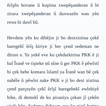
êrîşên hovane û kuştina xwepêşanderan û bi
zirara xwepêşanderan û daxwazên wan yên
rewa bi dawî bû.
Hevdem yên ku dibêjin ji bo destxistina çekê
baregehî êrîş kiriye ji ber çend sedeman ne
dirust e. Ya yekê eve ku çekdarkirina PKK ê ji
bal Îranê ve tişteke nû nîne û ger PKK ê pêwîstî
bi çek hebe komara îslamî ya Îranê wan bê çek
nahêle û pêwîst nake PKK e ji bo dest xistina
çend parçeyên çekî êrîşî baregehekî ewlehiyê
bike, di demekî de ku piraniya çekan jî çekên
sivik bûn. Sedema diduyan eve ku piştî hatina