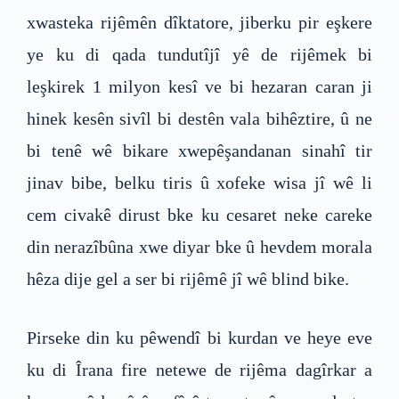
xwasteka rijêmên dîktatore, jiberku pir eşkere
ye ku di qada tundutîjî yê de rijêmek bi
leşkirek 1 milyon kesî ve bi hezaran caran ji
hinek kesên sivîl bi destên vala bihêztire, û ne
bi tenê wê bikare xwepêşandanan sinahî tir
jinav bibe, belku tiris û xofeke wisa jî wê li
cem civakê dirust bke ku cesaret neke careke
din nerazîbûna xwe diyar bke û hevdem morala
hêza dije gel a ser bi rijêmê jî wê blind bike.
Pirseke din ku pêwendî bi kurdan ve heye eve
ku di Îrana fire netewe de rijêma dagîrkar a