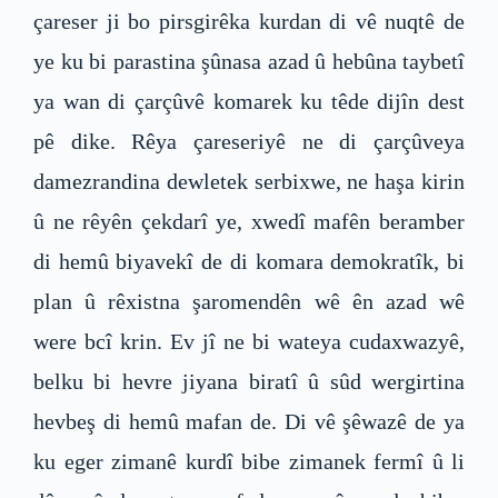
çareser ji bo pirsgirêka kurdan di vê nuqtê de
ye ku bi parastina şûnasa azad û hebûna taybetî
ya wan di çarçûvê komarek ku têde dijîn dest
pê dike. Rêya çareseriyê ne di çarçûveya
damezrandina dewletek serbixwe, ne haşa kirin
û ne rêyên çekdarî ye, xwedî mafên beramber
di hemû biyavekî de di komara demokratîk, bi
plan û rêxistna şaromendên wê ên azad wê
were bcî krin. Ev jî ne bi wateya cudaxwazyê,
belku bi hevre jiyana biratî û sûd wergirtina
hevbeş di hemû mafan de. Di vê şêwazê de ya
ku eger zimanê kurdî bibe zimanek fermî û li