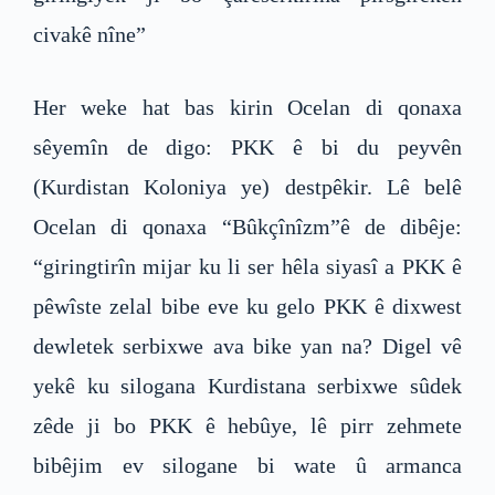
civakê nîne”
Her weke hat bas kirin Ocelan di qonaxa
sêyemîn de digo: PKK ê bi du peyvên
(Kurdistan Koloniya ye) destpêkir. Lê belê
Ocelan di qonaxa “Bûkçînîzm”ê de dibêje:
“giringtirîn mijar ku li ser hêla siyasî a PKK ê
pêwîste zelal bibe eve ku gelo PKK ê dixwest
dewletek serbixwe ava bike yan na? Digel vê
yekê ku silogana Kurdistana serbixwe sûdek
zêde ji bo PKK ê hebûye, lê pirr zehmete
bibêjim ev silogane bi wate û armanca