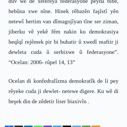
dûv wê de xetereya federasyonê peyda bibe,
hebûna xwe nîne. Hinek rêbazên faşîstî yên
netewî hertim van dîmagojîyan tîne ser ziman,
jiberku vê yekê fêm nakin ku demokrasiya
heqîqî rejêmek pir bi buhatir û xwedî maftir ji
dewleta cuda û serbixwe û federasyone”.
“Ocelan: 2006- rûpel 14, 13”
Ocelan di konfedralîzma demokratîk de li pey
rêyeke cuda ji dewlet- netewe digere. Ku wê di
beşek din de zêdetir liser biaxivîn .