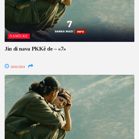
NAMÎLKE
Jin di nava PKKê de – «7»
28/05/2024