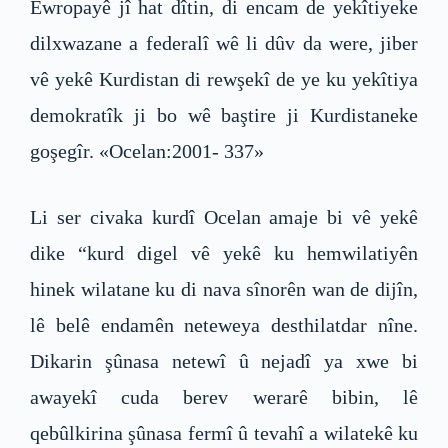
Ewropayê jî hat dîtin, di encam de yekîtiyeke
dilxwazane a federalî wê li dûv da were, jiber
vê yekê Kurdistan di rewşekî de ye ku yekîtiya
demokratîk ji bo wê baştire ji Kurdistaneke
goşegîr. «Ocelan:2001- 337»
Li ser civaka kurdî Ocelan amaje bi vê yekê
dike “kurd digel vê yekê ku hemwilatiyên
hinek wilatane ku di nava sînorên wan de dijîn,
lê belê endamên neteweya desthilatdar nîne.
Dikarin şûnasa netewî û nejadî ya xwe bi
awayekî cuda berev werarê bibin, lê
qebûlkirina şûnasa fermî û tevahî a wilatekê ku