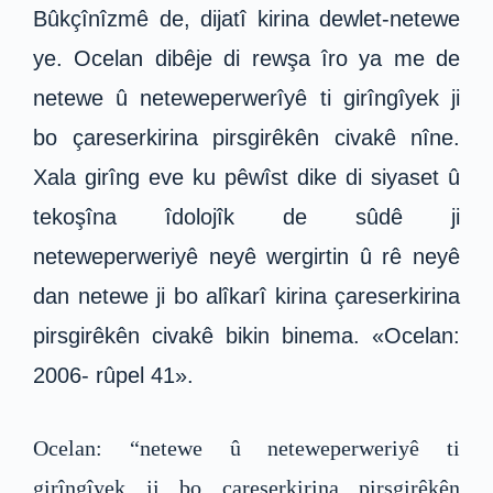
Bûkçînîzmê de, dijatî kirina dewlet-netewe
ye. Ocelan dibêje di rewşa îro ya me de
netewe û neteweperwerîyê ti girîngîyek ji
bo çareserkirina pirsgirêkên civakê nîne.
Xala girîng eve ku pêwîst dike di siyaset û
tekoşîna îdolojîk de sûdê ji
neteweperweriyê neyê wergirtin û rê neyê
dan netewe ji bo alîkarî kirina çareserkirina
pirsgirêkên civakê bikin binema. «Ocelan:
2006- rûpel 41».
Ocelan: “netewe û neteweperweriyê ti
girîngîyek ji bo çareserkirina pirsgirêkên