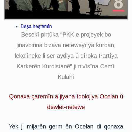
Beşa heştemîn
Beşekî pirtûka “PKK e projeyek bo
jinavbirina bizava neteweyî ya kurdan,
lekolîneke li ser aydiya û dîroka Partîya
Karkerên Kurdistanê” ji nivîsîna Cemîl
Kulahî
Qonaxa çaremîn a jiyana îdolojiya Ocelan û
dewlet-netewe
Yek ji mijarên germ ên Ocelan di qonaxa