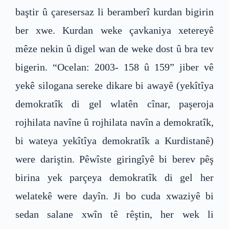
baştir û çaresersaz li beramberî kurdan bigirin
ber xwe. Kurdan weke çavkaniya xetereyê
mêze nekin û digel wan de weke dost û bra tev
bigerin. “Ocelan: 2003- 158 û 159” jiber vê
yekê silogana sereke dikare bi awayê (yekîtîya
demokratîk di gel wlatên cînar, paşeroja
rojhilata navîne û rojhilata navîn a demokratîk,
bi wateya yekîtîya demokratîk a Kurdistanê)
were dariştin. Pêwîste giringîyê bi berev pêş
birina yek parçeya demokratîk di gel her
welatekê were dayîn. Ji bo cuda xwaziyê bi
sedan salane xwîn tê rêştin, her wek li