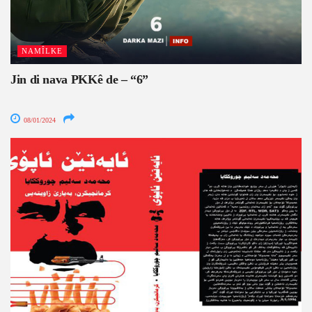
NAMÎLKE
Jin di nava PKKê de – “6”
08/01/2024