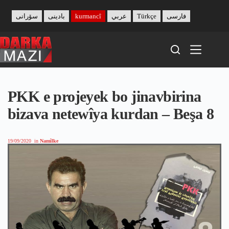
Skip
to
سۆرانی
بادینی
kurmancî
عربي
Türkçe
فارسی
content
PKK e projeyek bo jinavbirina
bizava netewîya kurdan – Beşa 8
19/09/2020
in
Namîlke