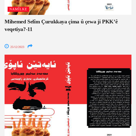
NAMÎLKE
Mihemed Selîm Çurukkaya çima û çewa ji PKK’ê
veqetiya?-11
25/12/2023