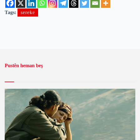
Tags:
sereke
Pustên heman beş