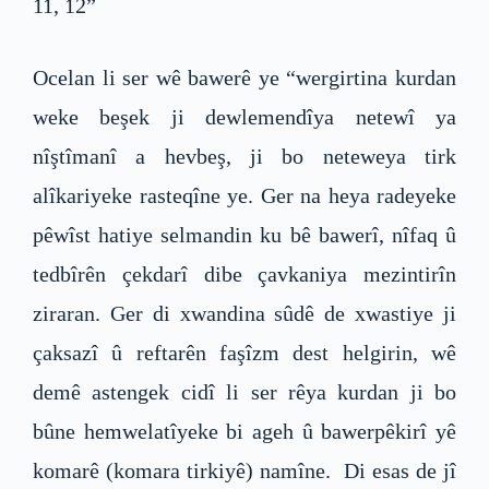
11, 12”
Ocelan li ser wê bawerê ye “wergirtina kurdan
weke beşek ji dewlemendîya netewî ya
nîştîmanî a hevbeş, ji bo neteweya tirk
alîkariyeke rasteqîne ye. Ger na heya radeyeke
pêwîst hatiye selmandin ku bê bawerî, nîfaq û
tedbîrên çekdarî dibe çavkaniya mezintirîn
ziraran. Ger di xwandina sûdê de xwastiye ji
çaksazî û reftarên faşîzm dest helgirin, wê
demê astengek cidî li ser rêya kurdan ji bo
bûne hemwelatîyeke bi ageh û bawerpêkirî yê
komarê (komara tirkiyê) namîne. Di esas de jî