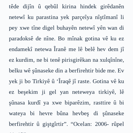
têde dijîn û qebûl kirina hindek girêdanên
netewî ku parastina yek parçeîya nîştîmanî li
pey xwe tîne digel buhayên netewî yên wan di
paradoksê de nîne. Bo mînak gotina vê ku ez
endamekî netewa Îranê me lê belê hev dem jî
ez kurdim, ne bi tenê pirisgirêkan na xulqînîne,
belku wê şûnaseke din a berfirehtir bide me. Ev
yek ji bo Tirkiyê û ‘Îraqê jî raste. Gotina vê ku
ez beşekim ji gel yan neteweya tirkiyê, lê
şûnasa kurdî ya xwe biparêzim, rasttire û bi
wateya bi hevre bûna hevbeş di şûnaseke
berfirehtir û giştgîrtir”. “Ocelan: 2006- rûpel