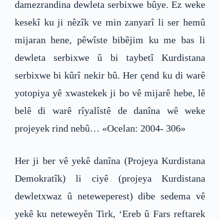
damezrandina dewleta serbixwe bûye. Ez weke
kesekî ku ji nêzîk ve min zanyarî li ser hemû
mijaran hene, pêwîste bibêjim ku me bas li
dewleta serbixwe û bi taybetî Kurdistana
serbixwe bi kûrî nekir bû. Her çend ku di warê
yotopiya yê xwastekek ji bo vê mijarê hebe, lê
belê di warê rîyalîstê de danîna wê weke
projeyek rind nebû… «Ocelan: 2004- 306»
Her ji ber vê yekê danîna (Projeya Kurdistana
Demokratîk) li ciyê (projeya Kurdistana
dewletxwaz û neteweperest) dibe sedema vê
yekê ku neteweyên Tirk, ‘Ereb û Fars reftarek