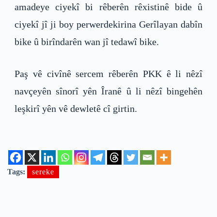
amadeye ciyekî bi rêberên rêxistinê bide û
ciyekî jî ji boy perwerdekirina Gerîlayan dabîn
bike û birîndarên wan jî tedawî bike.
Paş vê civînê sercem rêberên PKK ê li nêzî
navçeyên sînorî yên Îranê û li nêzî bingehên
leşkirî yên vê dewletê cî girtin.
Tags:
sereke