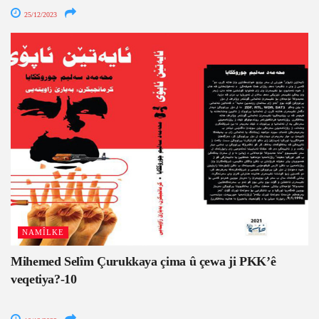
25/12/2023
NAMÎLKE
Mihemed Selîm Çurukkaya çima û çewa ji PKK’ê
veqetiya?-10