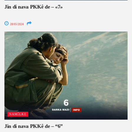
Jin di nava PKKê de – «7»
28/05/2024
NAMÎLKE
Jin di nava PKKê de – “6”