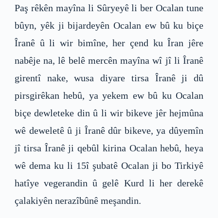
Paş rêkên mayîna li Sûryeyê li ber Ocalan tune
bûyn, yêk ji bijardeyên Ocalan ew bû ku biçe
Îranê û li wir bimîne, her çend ku Îran jêre
nabêje na, lê belê mercên mayîna wî jî li Îranê
girentî nake, wusa diyare tirsa Îranê ji dû
pirsgirêkan hebû, ya yekem ew bû ku Ocalan
biçe dewleteke din û li wir bikeve jêr hejmûna
wê deweletê û ji Îranê dûr bikeve, ya dûyemîn
jî tirsa Îranê ji qebûl kirina Ocalan hebû, heya
wê dema ku li 15î şubatê Ocalan ji bo Tirkiyê
hatîye vegerandin û gelê Kurd li her derekê
çalakiyên nerazîbûnê meşandin.