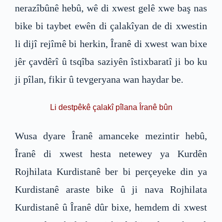
nerazîbûnê hebû, wê di xwest gelê xwe baş nas
bike bi taybet ewên di çalakîyan de di xwestin
li dijî rejîmê bi herkin, Îranê di xwest wan bixe
jêr çavdêrî û tsqîba saziyên îstixbaratî ji bo ku
ji pîlan, fikir û tevgeryana wan haydar be.
Li destpêkê çalakî pîlana Îranê bûn
Wusa dyare Îranê amanceke mezintir hebû,
Îranê di xwest hesta netewey ya Kurdên
Rojhilata Kurdistanê ber bi perçeyeke din ya
Kurdistanê araste bike û ji nava Rojhilata
Kurdistanê û Îranê dûr bixe, hemdem di xwest