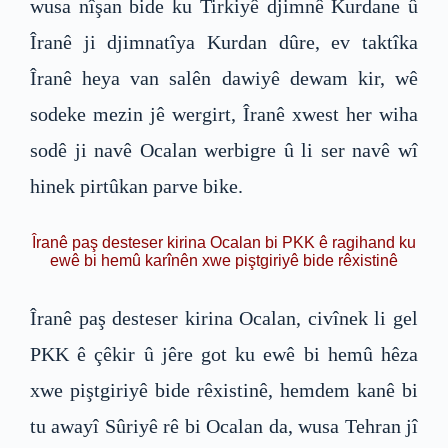
wusa nîşan bide ku Tirkiyê djimnê Kurdane û
Îranê ji djimnatîya Kurdan dûre, ev taktîka
Îranê heya van salên dawiyê dewam kir, wê
sodeke mezin jê wergirt, Îranê xwest her wiha
sodê ji navê Ocalan werbigre û li ser navê wî
hinek pirtûkan parve bike.
Îranê paş desteser kirina Ocalan bi PKK ê ragihand ku
ewê bi hemû karînên xwe piştgiriyê bide rêxistinê
Îranê paş desteser kirina Ocalan, civînek li gel
PKK ê çêkir û jêre got ku ewê bi hemû hêza
xwe piştgiriyê bide rêxistinê, hemdem kanê bi
tu awayî Sûriyê rê bi Ocalan da, wusa Tehran jî