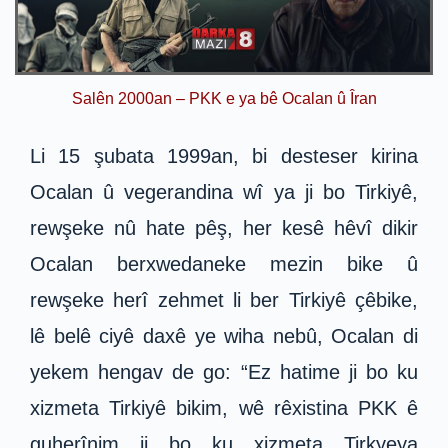
Salên 2000an – PKK e ya bê Ocalan û Îran
Li 15 şubata 1999an, bi desteser kirina
Ocalan û vegerandina wî ya ji bo Tirkiyê,
rewşeke nû hate pêş, her kesê hêvî dikir
Ocalan berxwedaneke mezin bike û
rewşeke herî zehmet li ber Tirkiyê çêbike,
lê belê ciyê daxê ye wiha nebû, Ocalan di
yekem hengav de go: “Ez hatime ji bo ku
xizmeta Tirkiyê bikim, wê rêxistina PKK ê
guherînim ji bo ku xizmeta Tirkyeya