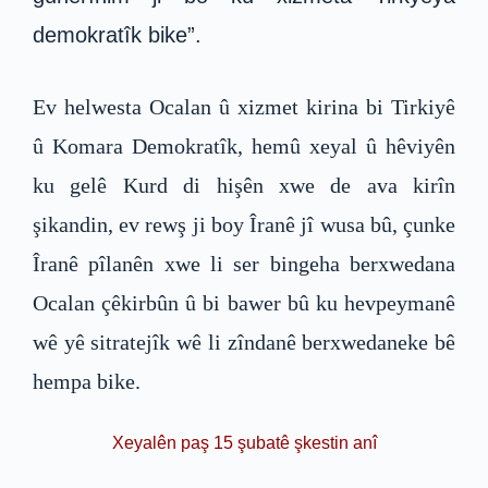
demokratîk bike”.
Ev helwesta Ocalan û xizmet kirina bi Tirkiyê
û Komara Demokratîk, hemû xeyal û hêviyên
ku gelê Kurd di hişên xwe de ava kirîn
şikandin, ev rewş ji boy Îranê jî wusa bû, çunke
Îranê pîlanên xwe li ser bingeha berxwedana
Ocalan çêkirbûn û bi bawer bû ku hevpeymanê
wê yê sitratejîk wê li zîndanê berxwedaneke bê
hempa bike.
Xeyalên paş 15 şubatê şkestin anî