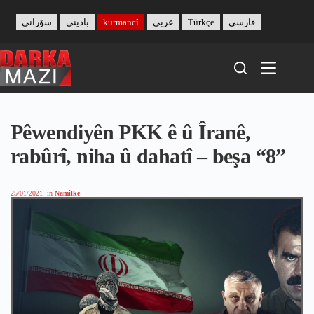
Skip
to
سۆرانی
بادینی
kurmancî
عربي
Türkçe
فارسی
content
Pêwendiyên PKK ê û Îranê,
rabûrî, niha û dahatî – beşa “8”
25/01/2021
in
Namîlke