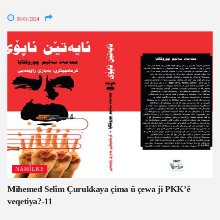
08/01/2024
NAMÎLKE
Mihemed Selîm Çurukkaya çima û çewa ji PKK’ê
veqetiya?-11