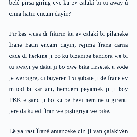
belê pirsa girîng eve ku ev çalakî bi tu away û
çima hatin encam dayîn?
Pir kes wusa di fikirin ku ev çalakî bi pîlaneke
Îranê hatin encam dayîn, rejîma Îranê carna
cadê di herkîne ji bo ku bizanibe bandora wê bi
tu awayî ye daku ji bo xwe bike firsetek û sodê
jê werbigre, di bûyerên 15î şubatê jî de Îranê ev
mîtod bi kar anî, hemdem peyamek jî ji boy
PKK ê şand ji bo ku bê hêvî nemîne û girentî
jêre da ku êdî Îran wê piştigrîya wê bike.
Lê ya rast Îranê amanceke din ji van çalakiyên