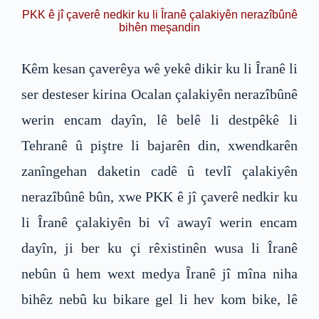
PKK ê jî çaverê nedkir ku li Îranê çalakiyên nerazîbûnê
bihên meşandin
Kêm kesan çaverêya wê yekê dikir ku li Îranê li
ser desteser kirina Ocalan çalakiyên nerazîbûnê
werin encam dayîn, lê belê li destpêkê li
Tehranê û piştre li bajarên din, xwendkarên
zanîngehan daketin cadê û tevlî çalakiyên
nerazîbûnê bûn, xwe PKK ê jî çaverê nedkir ku
li Îranê çalakiyên bi vî awayî werin encam
dayîn, ji ber ku çi rêxistinên wusa li Îranê
nebûn û hem wext medya Îranê jî mîna niha
bihêz nebû ku bikare gel li hev kom bike, lê