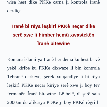
wisa hest dike PKKe carna ji kontrola Îranê
derdiçe.
Îranê bi rêya leşkirî PKKê neçar dike
serê xwe li himber hemû xwastekên
Îranê bitewîne
Komara îslamî ya Îranê her dema ku hest bi vê
yekê kiribe ku PKKe dixwaze li bin kontrola
Tehranê derkeve, şerek xulqandiye û bi rêya
leşkirî PKKe neçar kiriye serê xwe ji boy tev
fermanên Îranê bitewîne. Lê belê, di şerê sala
2000an de alîkarya PDKê ji boy PKKê rêgrî li