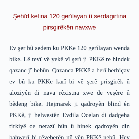
Şehîd ketina 120 gerîlayan û serdagirtina
pirsgirêkên navxwe
Ev şer bû sedem ku PKKe 120 gerîlayan wenda
bike. Lê tevî vê yekê vî şerî ji PKKê re hindek
qazanc jî hebûn. Qazanca PKKê a herî berbiçav
ev bû ku PKKe karî bi vê şerê prisgirêk û
aloziyên di nava rêxistna xwe de veşêre û
bêdeng bike. Hejmarek ji qadroyên blind ên
PKKê, ji helwestên Evdila Ocelan di dadgeha
tirkiyê de nerazî bûn û hinek qadroyên din
bahwerî bi rêveberên nû yên PKKê nebû. Hev