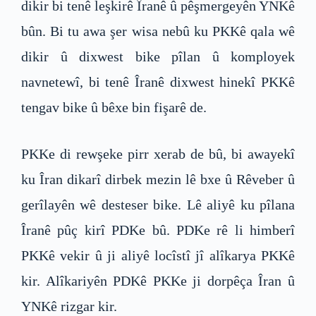
dikir bi tenê leşkirê Îranê û pêşmergeyên YNKê
bûn. Bi tu awa şer wisa nebû ku PKKê qala wê
dikir û dixwest bike pîlan û komployek
navnetewî, bi tenê Îranê dixwest hinekî PKKê
tengav bike û bêxe bin fişarê de.
PKKe di rewşeke pirr xerab de bû, bi awayekî
ku Îran dikarî dirbek mezin lê bxe û Rêveber û
gerîlayên wê desteser bike. Lê aliyê ku pîlana
Îranê pûç kirî PDKe bû. PDKe rê li himberî
PKKê vekir û ji aliyê locîstî jî alîkarya PKKê
kir. Alîkariyên PDKê PKKe ji dorpêça Îran û
YNKê rizgar kir.