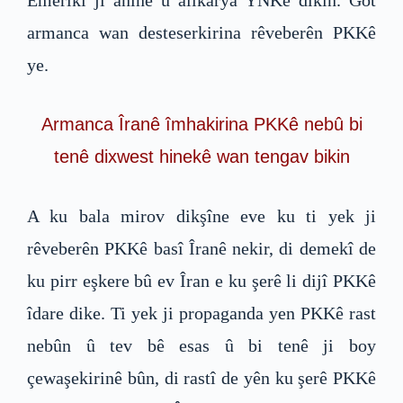
armanca wan desteserkirina rêveberên PKKê
ye.
Armanca Îranê îmhakirina PKKê nebû bi
tenê dixwest hinekê wan tengav bikin
A ku bala mirov dikşîne eve ku ti yek ji
rêveberên PKKê basî Îranê nekir, di demekî de
ku pirr eşkere bû ev Îran e ku şerê li dijî PKKê
îdare dike. Ti yek ji propaganda yen PKKê rast
nebûn û tev bê esas û bi tenê ji boy
çewaşekirinê bûn, di rastî de yên ku şerê PKKê