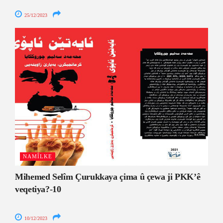
25/12/2023
NAMÎLKE
Mihemed Selîm Çurukkaya çima û çewa ji PKK’ê
veqetiya?-10
10/12/2023