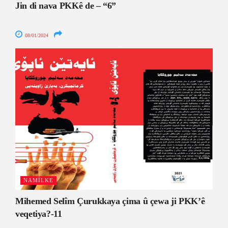
Jin di nava PKKê de – “6”
08/01/2024
NAMÎLKE
Mihemed Selîm Çurukkaya çima û çewa ji PKK’ê
veqetiya?-11