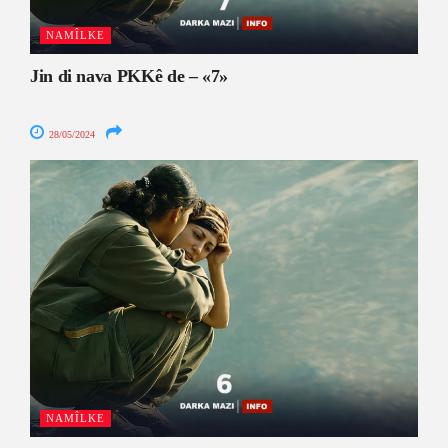
NAMÎLKE
Jin di nava PKKê de – «7»
28/05/2024
NAMÎLKE