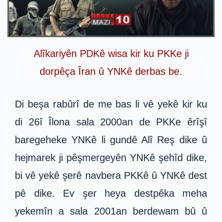
Alîkariyên PDKê wisa kir ku PKKe ji
dorpêça Îran û YNKê derbas be.
Di beşa rabûrî de me bas li vê yekê kir ku
di 26î Îlona sala 2000an de PKKe êrîşî
baregeheke YNKê li gundê Alî Reş dike û
hejmarek ji pêşmergeyên YNKê şehîd dike,
bi vê yekê şerê navbera PKKê û YNKê dest
pê dike. Ev şer heya destpêka meha
yekemîn a sala 2001an berdewam bû û