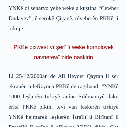
YNKê di senaryo yeke weke a kuştina “Cewher
Dudayev”, ê serokê Çîçanê, rêveberên PKKê jî
bikuje.
PKKe dixwest vî şerî jî weke komployek
navnetewî bide naskirin
Li 25/12/2000an de Alî Heyder Qaytan li ser
ekranên telefizyona PKKê de ragihand: “YNKê
1000 leşkerên tirkiyê anîne Silêmaniyê daku
êrîşî PKKê bikin, tevî van leşkerên tirkiyê
YNKê hejmarek leşkerên Îsraîlî û Birîtanî û
Emerîkî jî anîne û alîkarya YNKê dikin. Got