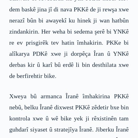
dem baskê jina jî di nava PKKê de ji rewşa xwe
nerazî bûn bi awayekî ku hinek ji wan hatbûn
zindankirin. Her weha bi sedema şerê bi YNKê
re ev prisgirêk tev hatin îmhakirin. PKKe bi
alîkarya PDKê xwe ji dorpêça Îran û YNKê
derbas kir û karî bû erdê li bin desthilata xwe
de berfirehtir bike.
Xweya bû armanca Îranê îmhakirina PKKê
nebû, belku Îranê dixwest PKKê zêdetir bxe bin
kontrola xwe û wê bike yek ji rêxistinên tam
guhdarî siyaset û stratejîya Îranê. Jiberku Îranê