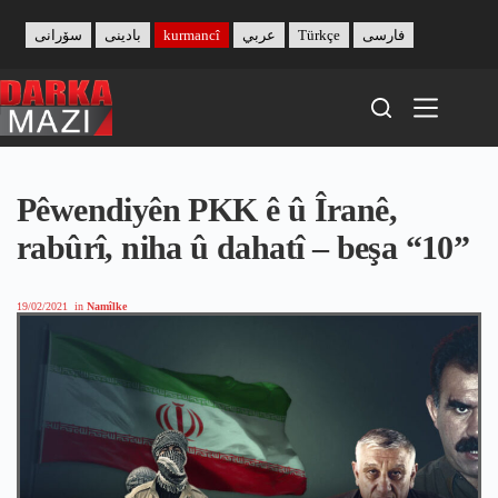
Skip
to
سۆرانی
بادینی
kurmancî
عربي
Türkçe
فارسی
content
Pêwendiyên PKK ê û Îranê,
rabûrî, niha û dahatî – beşa “10”
19/02/2021
in
Namîlke