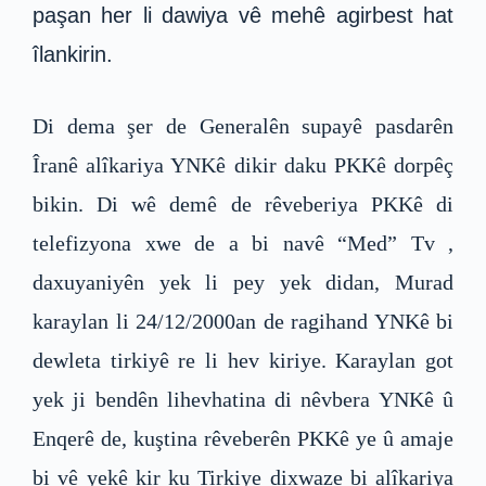
paşan her li dawiya vê mehê agirbest hat
îlankirin.
Di dema şer de Generalên supayê pasdarên
Îranê alîkariya YNKê dikir daku PKKê dorpêç
bikin. Di wê demê de rêveberiya PKKê di
telefizyona xwe de a bi navê “Med” Tv ,
daxuyaniyên yek li pey yek didan, Murad
karaylan li 24/12/2000an de ragihand YNKê bi
dewleta tirkiyê re li hev kiriye. Karaylan got
yek ji bendên lihevhatina di nêvbera YNKê û
Enqerê de, kuştina rêveberên PKKê ye û amaje
bi vê yekê kir ku Tirkiye dixwaze bi alîkariya