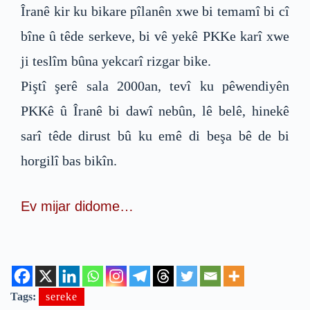
Îranê kir ku bikare pîlanên xwe bi temamî bi cî
bîne û têde serkeve, bi vê yekê PKKe karî xwe
ji teslîm bûna yekcarî rizgar bike.
Piştî şerê sala 2000an, tevî ku pêwendiyên
PKKê û Îranê bi dawî nebûn, lê belê, hinekê
sarî têde dirust bû ku emê di beşa bê de bi
horgilî bas bikîn.
Ev mijar didome…
Tags:
sereke