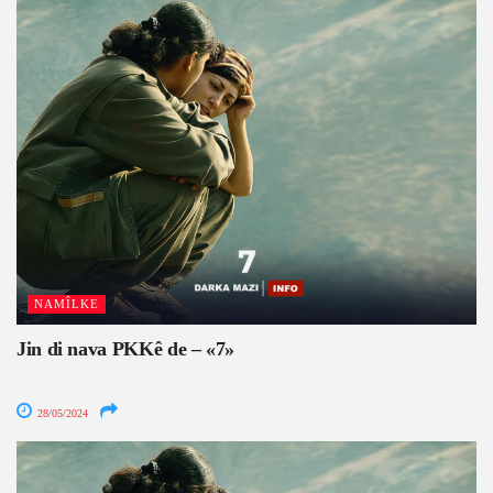
NAMÎLKE
Jin di nava PKKê de – «7»
28/05/2024