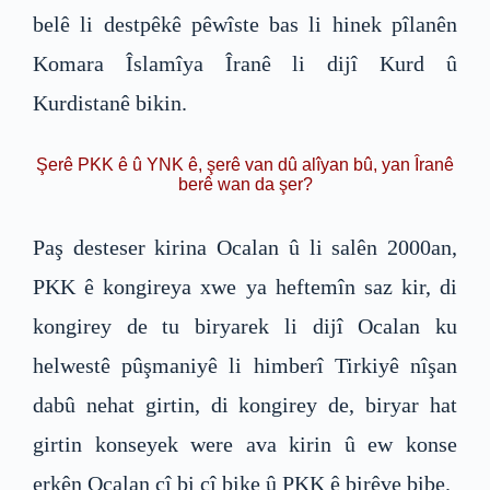
belê li destpêkê pêwîste bas li hinek pîlanên
Komara Îslamîya Îranê li dijî Kurd û
Kurdistanê bikin.
Şerê PKK ê û YNK ê, şerê van dû alîyan bû, yan Îranê
berê wan da şer?
Paş desteser kirina Ocalan û li salên 2000an,
PKK ê kongireya xwe ya heftemîn saz kir, di
kongirey de tu biryarek li dijî Ocalan ku
helwestê pûşmaniyê li himberî Tirkiyê nîşan
dabû nehat girtin, di kongirey de, biryar hat
girtin konseyek were ava kirin û ew konse
erkên Ocalan cî bi cî bike û PKK ê birêve bibe.