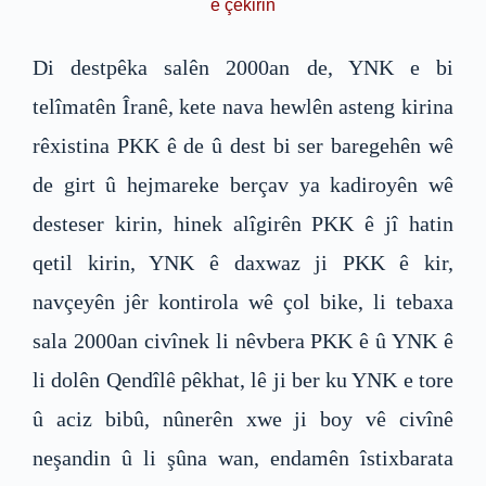
ê çêkirin
Di destpêka salên 2000an de, YNK e bi
telîmatên Îranê, kete nava hewlên asteng kirina
rêxistina PKK ê de û dest bi ser baregehên wê
de girt û hejmareke berçav ya kadiroyên wê
desteser kirin, hinek alîgirên PKK ê jî hatin
qetil kirin, YNK ê daxwaz ji PKK ê kir,
navçeyên jêr kontirola wê çol bike, li tebaxa
sala 2000an civînek li nêvbera PKK ê û YNK ê
li dolên Qendîlê pêkhat, lê ji ber ku YNK e tore
û aciz bibû, nûnerên xwe ji boy vê civînê
neşandin û li şûna wan, endamên îstixbarata