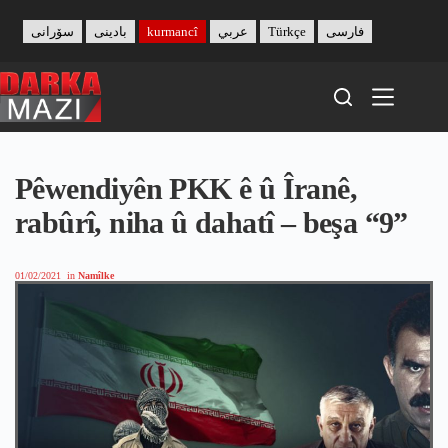
Skip
to
سۆرانی
بادینی
kurmancî
عربي
Türkçe
فارسی
content
Pêwendiyên PKK ê û Îranê,
rabûrî, niha û dahatî – beşa “9”
01/02/2021
in
Namîlke