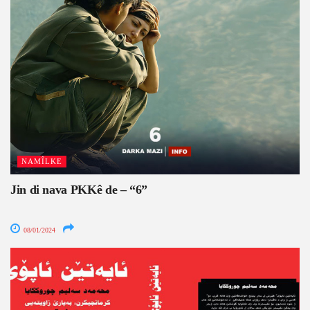
NAMÎLKE
Jin di nava PKKê de – “6”
08/01/2024