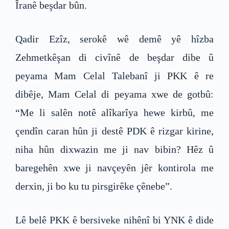
Îranê beşdar bûn.
Qadir Ezîz, serokê wê demê yê hîzba
Zehmetkêşan di civînê de beşdar dibe û
peyama Mam Celal Talebanî ji PKK ê re
dibêje, Mam Celal di peyama xwe de gotbû:
“Me li salên notê alîkarîya hewe kirbû, me
çendîn caran hûn ji destê PDK ê rizgar kirine,
niha hûn dixwazin me ji nav bibin? Hêz û
baregehên xwe ji navçeyên jêr kontirola me
derxin, ji bo ku tu pirsgirêke çênebe”.
Lê belê PKK ê bersiveke nihênî bi YNK ê dide