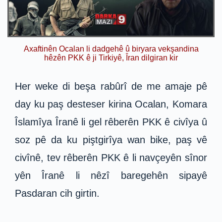
Axaftinên Ocalan li dadgehê û biryara vekşandina
hêzên PKK ê ji Tirkiyê, Îran dilgiran kir
Her weke di beşa rabûrî de me amaje pê
day ku paş desteser kirina Ocalan, Komara
Îslamîya Îranê li gel rêberên PKK ê civîya û
soz pê da ku piştgirîya wan bike, paş vê
civînê, tev rêberên PKK ê li navçeyên sînor
yên Îranê li nêzî baregehên sipayê
Pasdaran cih girtin.