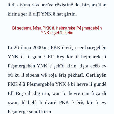
û di civîna rêveberîya rêxistinê de, biryara îlan
kirina şer li dijî YNK ê hat girtin.
Bi sedema êrîşa PKK ê, hejmareke Pêşmergehên
YNK ê şehîd ketin
Li 26 îlona 2000an, PKK ê êrîşa ser baregehên
YNK ê li gundê Elî Reş kir û hejmarek ji
Pêşmergehên YNK ê şehîd kirin, tişta ecêb ev
bû ku li sibeha wê roja êrîş pêkhatî, Gerîlayên
PKK ê û Pêşmergehên YNK ê bi hevre li gundê
Elî Reş cih digirtin, wan bi hevre nan û ça di
xwar, lê belê li êvarê PKK ê êrîş kir û ew
Pêşmerge şehîd kirin.