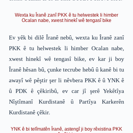
Wexta ku Îranê zanî PKK ê tu helwestek li himber
Ocalan nabe, xwest hinekî wê tengasî bike
Ev yêk bi dilê Îranê nebû, wexta ku Îranê zanî
PKK ê tu helwestek li himber Ocalan nabe,
xwest hinekî wê tengasî bike, ev kar ji boy
Îranê hêsan bû, çunke tecrube hebû û kanê bi tu
awayî wê pêştir şer li nêvbera PKK ê û YNK ê
û PDK ê çêkiribû, ev car jî şerê Yekêtîya
Nîştîmanî Kurdistanê û Partîya Karkerên
Kurdistanê çêkir.
YNK ê bi telîmatên Îranê, astengî ji boy rêxistina PKK