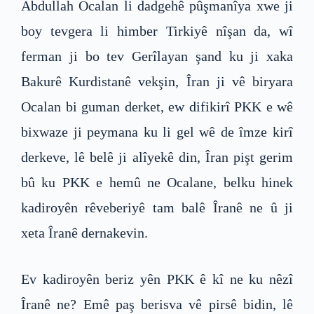
Abdullah Ocalan li dadgehê pûşmanîya xwe ji
boy tevgera li himber Tirkiyê nîşan da, wî
ferman ji bo tev Gerîlayan şand ku ji xaka
Bakurê Kurdistanê vekşin, Îran ji vê biryara
Ocalan bi guman derket, ew difikirî PKK e wê
bixwaze ji peymana ku li gel wê de îmze kirî
derkeve, lê belê ji alîyekê din, Îran pişt gerim
bû ku PKK e hemû ne Ocalane, belku hinek
kadiroyên rêveberiyê tam balê Îranê ne û ji
xeta Îranê dernakevin.
Ev kadiroyên beriz yên PKK ê kî ne ku nêzî
Îranê ne? Emê paş berisva vê pirsê bidin, lê