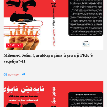
NAMÎLKE
Mihemed Selîm Çurukkaya çima û çewa ji PKK’ê
veqetiya?-11
25/12/2023