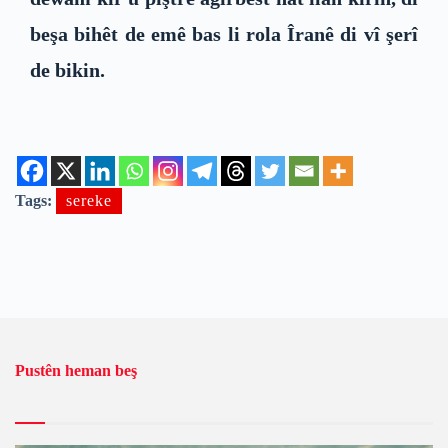
beşa bihêt de emê bas li rola Îranê di vî şerî
de bikin.
Tags:
sereke
Pustên heman beş